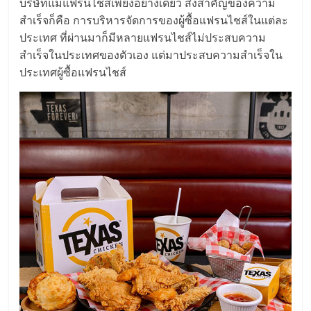
บริษัทแม่แฟรนไชส์เพียงอย่างเดียว สิ่งสำคัญของความ
รน
สำเร็จก็คือ การบริหารจัดการของผู้ซื้อแฟรนไชส์ในแต่ละ
ไชส์,
ประเทศ ที่ผ่านมาก็มีหลายแฟรนไชส์ไม่ประสบความ
ศูนย์
สำเร็จในประเทศของตัวเอง แต่มาประสบความสำเร็จใน
รวม
ประเทศผู้ซื้อแฟรนไชส์
แฟ
รน
ไชส์
พร้อม
ทำเล
สำหรับ
เปิด
ร้าน
ปรึกษา
ฟรี,
บริการ
พัฒนา
ระบบ
แฟ