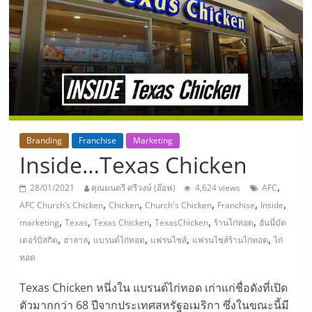
แห่ง
ประเทศไทย,
ThaiSMEsCenter,
รวม
Branding
Franchise
Marketing
Inside…Texas Chicken
ธุรกิจ
,
28/01/2021
คุณมนตรี ศรีวงษ์ (อ๊อฟ)
4,624 views
AFC
เอ
,
,
,
,
,
AFC Church’s Chicken
Chicken
Church's Chicken
Franchise
Inside
,
,
,
,
,
marketing
Texas
Texas Chicken
TexasChicken
ร้านไก่ทอด
ฮันนี่บัต
ส
,
,
,
,
,
เตอร์บิสกิต
ฮาลาล
แบรนด์ไก่ทอด
แฟรนไชส์
แฟรนไชส์ร้านไก่ทอด
ไก่
ทอด
เอ็
Texas Chicken หนึ่งใน แบรนด์ไก่ทอด เก่าแก่ชื่อดังที่เปิด
ตัวมากกว่า 68 ปีจากประเทศสหรัฐอเมริกา ซึ่งในขณะนี้มี