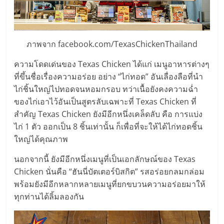
เปิด
ร้าน
ภาพจาก facebook.com/TexasChickenThailand
ปรึกษา
ความโดดเด่นของ Texas Chicken ได้แก่ เมนูอาหารต่างๆ
ที่ขึ้นชื่อเรื่องความอร่อย อย่าง “ไก่ทอด” อันเลื่องลือที่นำ
ฟรี,
ไก่ชิ้นใหญ่ไปทอดจนหอมกรอบ ทว่าเนื้อยังคงความฉ่ำ
ของไก่เอาไว้อันเป็นสูตรลับเฉพาะที่ Texas Chicken ที่
บริการ
สำคัญ Texas Chicken ยังมีอีกหนึ่งเคล็ดลับ คือ การแบ่ง
ไก่ 1 ตัว ออกเป็น 8 ชิ้นเท่านั้น ก็เพื่อที่จะให้ได้ไก่ทอดชิ้น
ใหญ่ได้คุณภาพ
พัฒนา
นอกจากนี้ ยังมีอีกหนึ่งเมนูที่เป็นเอกลักษณ์ของ Texas
ระบบ
Chicken นั่นคือ “ฮันนี่บัตเตอร์บิสกิต” รสอร่อยกลมกล่อม
พร้อมยังมีอีกหลากหลายเมนูที่ยกขบวนความอร่อยมาให้
แฟ
ทุกท่านได้ลิ้มลองกัน