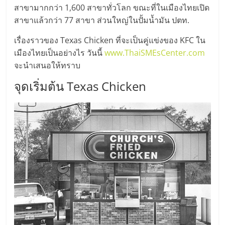
มอี
สาขามากกว่า 1,600 สาขาทั่วโลก ขณะที่ในเมืองไทยเปิด
สาขาแล้วกว่า 77 สาขา ส่วนใหญ่ในปั้มน้ำมัน ปตท.
ไทย,
เรื่องราวของ Texas Chicken ที่จะเป็นคู่แข่งของ KFC ใน
เมืองไทยเป็นอย่างไร วันนี้
www.ThaiSMEsCenter.com
SMEs,
จะนำเสนอให้ทราบ
แฟ
จุดเริ่มต้น Texas Chicken
รน
ไชส์,
ที่
ปรึกษา