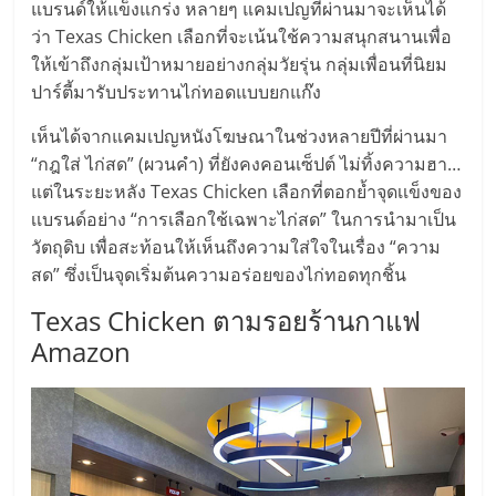
ไทย,
แบรนด์ให้แข็งแกร่ง หลายๆ แคมเปญที่ผ่านมาจะเห็นได้
SMEs,
ว่า Texas Chicken เลือกที่จะเน้นใช้ความสนุกสนานเพื่อ
แฟ
ให้เข้าถึงกลุ่มเป้าหมายอย่างกลุ่มวัยรุ่น กลุ่มเพื่อนที่นิยม
รน
ปาร์ตี้มารับประทานไก่ทอดแบบยกแก๊ง
ไชส์,
ที่
เห็นได้จากแคมเปญหนังโฆษณาในช่วงหลายปีที่ผ่านมา
ปรึกษา
“กฎใส่ ไก่สด” (ผวนคำ) ที่ยังคงคอนเซ็ปต์ ไม่ทิ้งความฮา…
แฟ
แต่ในระยะหลัง Texas Chicken เลือกที่ตอกย้ำจุดเเข็งของ
รน
เเบรนด์อย่าง “การเลือกใช้เฉพาะไก่สด” ในการนำมาเป็น
ไชส์,
วัตถุดิบ เพื่อสะท้อนให้เห็นถึงความใส่ใจในเรื่อง “ความ
รวม
สด” ซึ่งเป็นจุดเริ่มต้นความอร่อยของไก่ทอดทุกชิ้น
แฟ
Texas Chicken ตามรอยร้านกาแฟ
รน
Amazon
ไชส์
ขาย
แฟ
รน
ไชส์
แฟ