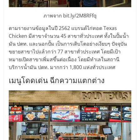
ศูนย์
ภาพจาก bit.ly/2M8RFfq
รวม
ตามรายงานข้อมูลในปี 2562 แบรนด์ไก่ทอด Texas
Chicken มีสาขาจำนวน 45 สาขาทั่วประเทศ ทั้งในปั้มน้ำ
แฟ
มัน ปตท. และนอกปั้ม เป็นการเติบโตอย่างเงียบๆ ปัจจุบัน
ขยายสาขาไปแล้วกว่า 77 สาขาทั่วประเทศ โดยมีเป้า
รน
หมายเปิดสาขาเพิ่มสขึ้นต่อเนื่อง โดยมีทำเลในสถานี
บริการน้ำมัน ปตท. มากกว่า 1,800 แห่งทั่วประเทศ
ไชส์
เมนูโดดเด่น ฉีกความแตกต่าง
พร้อม
ทำเล
สำหรับ