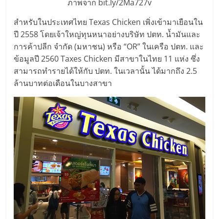
ภาพจาก bit.ly/2Ma727v
ลงทุน
สำหรับในประเทศไทย Texas Chicken เพิ่งเข้ามาเยือนใน
ปี 2558 โดยเจ้าใหญ่ทุนหนาอย่างบริษัท ปตท. น้ำมันและ
และ
การค้าปลีก จำกัด (มหาชน) หรือ “OR” ในเครือ ปตท. และ
ข้อมูลปี 2560 Taxes Chicken มีสาขาในไทย 11 แห่ง ซึ่ง
ขยาย
สามารถทำรายได้ให้กับ ปตท. ในเวลานั้น ได้มากถึง 2.5
ล้านบาทต่อเดือนในบางสาขา
สา
ขา
แฟ
รน
ไชส์,