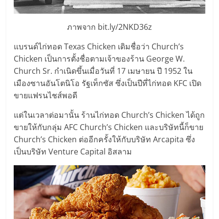
แฟ
รน
ภาพจาก bit.ly/2NKD36z
แบรนด์ไก่ทอด Texas Chicken เดิมชื่อว่า Church’s
ไชส์,
Chicken เป็นการตั้งชื่อตามเจ้าของร้าน George W.
Church Sr. กำเนิดขึ้นเมื่อวันที่ 17 เมษายน ปี 1952 ใน
รวม
เมืองซานอันโตนิโอ รัฐเท็กซัส ซึ่งเป็นปีที่ไก่ทอด KFC เปิด
ขายแฟรนไชส์พอดี
แฟ
แต่ในเวลาต่อมานั้น ร้านไก่ทอด Church’s Chicken ได้ถูก
ขายให้กับกลุ่ม AFC Church’s Chicken และบริษัทนี้ก็ขาย
รน
Church’s Chicken ต่ออีกครั้งให้กับบริษัท Arcapita ซึ่ง
เป็นบริษัท Venture Capital อิสลาม
ไชส์
ขาย