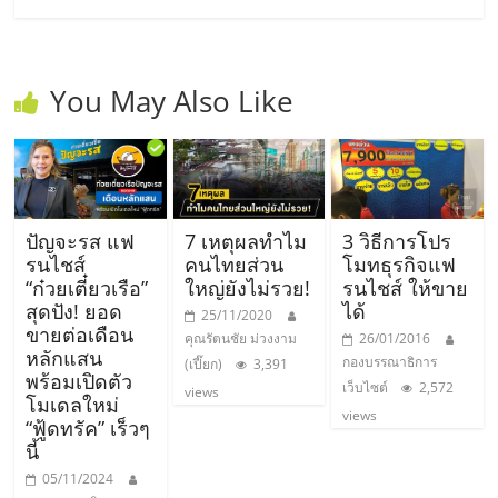
You May Also Like
ปัญจะรส แฟ
7 เหตุผลทำไม
3 วิธีการโปร
รนไชส์
คนไทยส่วน
โมทธุรกิจแฟ
“ก๋วยเตี๋ยวเรือ”
ใหญ่ยังไม่รวย!
รนไชส์ ให้ขาย
สุดปัง! ยอด
ได้
25/11/2020
ขายต่อเดือน
คุณรัตนชัย ม่วงงาม
26/01/2016
หลักแสน
กองบรรณาธิการ
(เปี๊ยก)
3,391
พร้อมเปิดตัว
เว็บไซต์
2,572
views
โมเดลใหม่
views
“ฟู้ดทรัค” เร็วๆ
นี้
05/11/2024