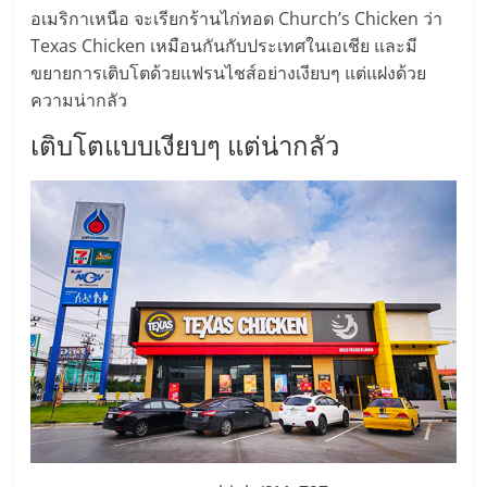
อเมริกาเหนือ จะเรียกร้านไก่ทอด Church’s Chicken ว่า
ลงทุน
Texas Chicken เหมือนกันกับประเทศในเอเชีย และมี
ขยายการเติบโตด้วยแฟรนไชส์อย่างเงียบๆ แต่แฝงด้วย
น้อย
ความน่ากลัว
เติบโตแบบเงียบๆ แต่น่ากลัว
คืน
ทุน
ไว,
ที่
ปรึกษา
การ