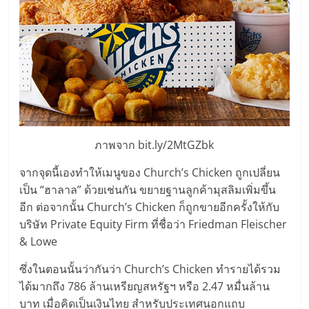
แฟ
รน
ไชส์
แฟ
รน
ภาพจาก bit.ly/2MtGZbk
จากจุดนี้เองทำให้เมนูของ Church’s Chicken ถูกเปลี่ยน
ไชส์
เป็น “ฮาลาล” ด้วยเช่นกัน ขยายฐานลูกค้ามุสลิมเพิ่มขึ้น
อีก ต่อจากนั้น Church’s Chicken ก็ถูกขายอีกครั้งให้กับ
ขาย
บริษัท Private Equity Firm ที่ชื่อว่า Friedman Fleischer
& Lowe
หน้า
ซึ่งในตอนนั้นว่ากันว่า Church’s Chicken ทำรายได้รวม
ได้มากถึง 786 ล้านเหรียญสหรัฐฯ หรือ 2.47 หมื่นล้าน
บ้าน
บาท เมื่อคิดเป็นเงินไทย สำหรับประเทศนอกแถบ