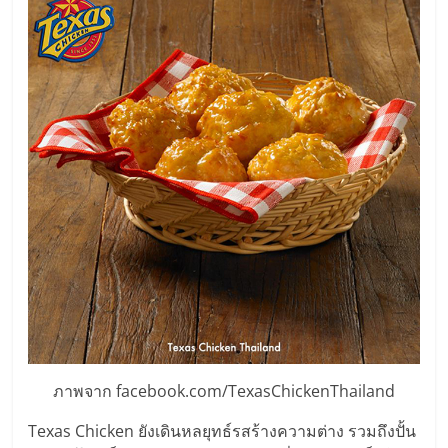
รน
ไชส์"
"ศูนย์
รวม
ข้อมูล
ธุรกิจ
SME
แห่ง
ประเทศไทย,
ThaiSMEsCenter,
รวม
ธุรกิจ
เอ
ส
ภาพจาก facebook.com/TexasChickenThailand
เอ็
มอี
Texas Chicken ยังเดินหลยุทธ์รสร้างความต่าง รวมถึงปั้น