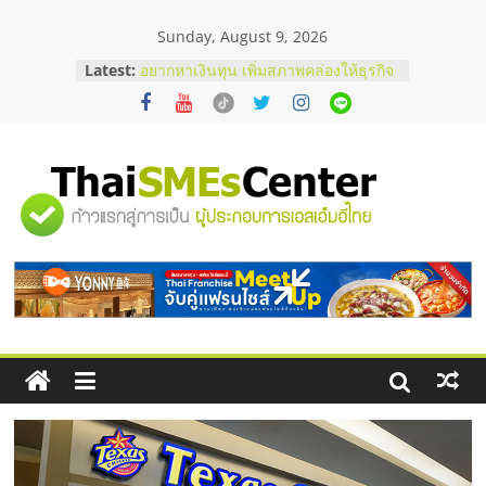
Skip
Sunday, August 9, 2026
to
content
Latest:
บริษัท Cybersecurity ในไทยที่ไหนดี?
วิธีเลือกผู้ให้บริการให้คุ้มค่าและตอบ
โจทย์ธุรกิจ
อยากหาเงินทุน เพิ่มสภาพคล่องให้ธุรกิจ
เริ่มยังไงให้ผ่านฉลุย
สัมมนาออนไลน์ โอกาสบริหารสถานี
"ศูนย์
บริการน้ำมัน Shell
สัมมนาลงทุน แฟรนไชส์ยอนนี่
ThaiFranchise Meet Up จับคู่แฟรน
รวม
ไชส์ ครั้งที่ 8
ร้านเครื่องเสียงคุณภาพสูง พร้อม
โซลูชันระบบภาพและเสียง
ข้อมูล
ธุรกิจ
SME