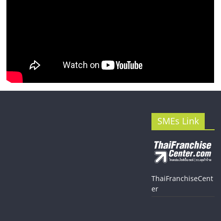
SMEs Link
ThaiFranchiseCent
er