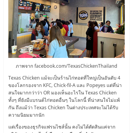
รน
ไชส์
ขาย
หน้า
บ้าน
ลงทุน
น้อย
คืน
ทุน
ภาพจาก facebook.com/TexasChickenThailand
ไว,
ที่
Texas Chicken แม้จะเป็นร้านไก่ทอดที่ใหญ่เป็นอันดับ 4
ปรึกษา
ของโลกรองจาก KFC, Chick-fil-A และ Popeyes แต่ที่น่า
การ
สนใจมากกว่าว่า OR มองเห็นอะไรใน Texas Chicken
ลงทุน
ทั้งๆ ที่ยังมีแบรนด์ไก่ทอดอื่นๆ ในโลกนี้ ที่น่าสนใจไม่แพ้
และ
กัน ถึงแม้ว่า Texas Chicken ในต่างประเทศจะไม่ได้รับ
ขยาย
ความนิยมมากนัก
สา
ขา
แต่เรื่องของธุรกิจแฟรนไชส์นั้น คงไม่ได้ตัดสินแค่จาก
แฟ