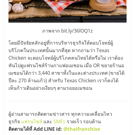
รน
ไชส์"
ภาพจาก bit.ly/36lOQ1z
โดยมีปัจจัยหลักอยู่ที่การบริหารธุรกิจให้ตอบโจทย์ผู้
บริโภคในประเทศนั้นมากที่สุด หากถามว่า Texas
Chicken จะตอบโจทย์ผู้บริโภคคนไทยได้หรือไม่ เราต้อง
หันไปดูแฟรนไชส์ร้านกาแฟอเมซอน เมื่อ OR ขยายร้านอ
เมซอนได้กว่า 3,440 สาขาทั้งในและต่างประเทศ (ขายได้
ปีละ 270 ล้านแก้ว) สำหรับ Texas Chicken เราก็คงได้
เห็นก้าวเดินอย่างเงียบๆ ตามรอยอเมซอน
ผู้อ่านสามารถติดตามข่าวสาร ทุกความเคลื่อนไหว
ธุรกิจ
แฟรนไชส์
และ
SMEs
รวดเร็ว รอบด้าน
ติดตามได้ที่ Add LINE id:
@thaifranchise