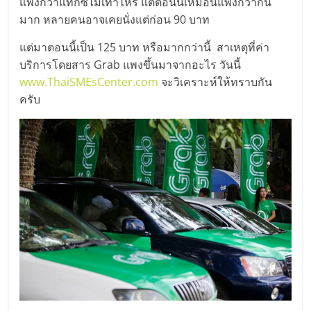
มอี
แพงกว่าแท็กซี่ไม่เท่าไหร่ แต่ตอนนี้เหมือนแพงกว่ากัน
มาก หลายคนอาจเคยนั่งแต่ก่อน 90 บาท
ไทย,
แต่มาตอนนี้เป็น 125 บาท หรือมากกว่านี้ สาเหตุที่ค่า
บริการโดยสาร Grab แพงขึ้นมาจากอะไร วันนี้
SMEs,
www.ThaiSMEsCenter.com
จะวิเคราะห์ให้ทราบกัน
ครับ
แฟ
รน
ไชส์,
ที่
ปรึกษา