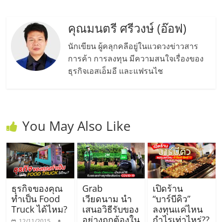
รน
คุณมนตรี ศรีวงษ์ (อ๊อฟ)
ไชส์"
นักเขียน ผู้คลุกคลีอยู่ในแวดวงข่าวสาร
"ศูนย์
การค้า การลงทุน มีความสนใจเรื่องของ
รวม
ธุรกิจเอสเอ็มอี และแฟรนไช
ข้อมูล
ธุรกิจ
SME
แห่ง
You May Also Like
ประเทศไทย,
ThaiSMEsCenter,
รวม
ธุรกิจ
เอ
ส
ธุรกิจของคุณ
Grab
เปิดร้าน
ทำเป็น Food
เวียดนาม นำ
“บาร์บีคิว”
เอ็
Truck ได้ไหม?
เสนอวิธีรับของ
ลงทุนแค่ไหน
มอี
อย่างถูกต้องใน
กำไรเท่าไหร่??
12/11/2015