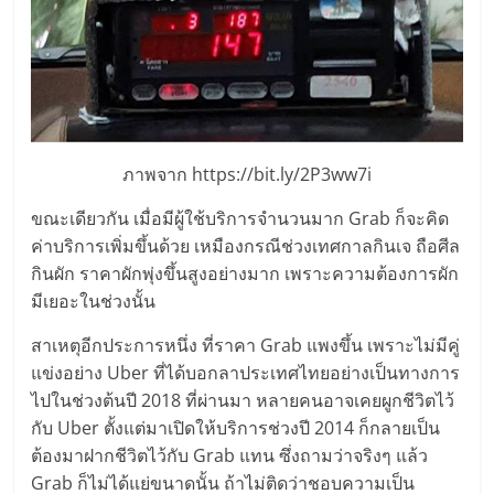
แฟ
รน
ไชส์
แฟ
ภาพจาก https://bit.ly/2P3ww7i
ขณะเดียวกัน เมื่อมีผู้ใช้บริการจำนวนมาก Grab ก็จะคิด
รน
ค่าบริการเพิ่มขึ้นด้วย เหมืองกรณีช่วงเทศกาลกินเจ ถือศีล
กินผัก ราคาผักพุ่งขึ้นสูงอย่างมาก เพราะความต้องการผัก
ไชส์
มีเยอะในช่วงนั้น
ขาย
สาเหตุอีกประการหนึ่ง ที่ราคา Grab แพงขึ้น เพราะไม่มีคู่
แข่งอย่าง Uber ที่ได้บอกลาประเทศไทยอย่างเป็นทางการ
ไปในช่วงต้นปี 2018 ที่ผ่านมา หลายคนอาจเคยผูกชีวิตไว้
หน้า
กับ Uber ตั้งแต่มาเปิดให้บริการช่วงปี 2014 ก็กลายเป็น
ต้องมาฝากชีวิตไว้กับ Grab แทน ซึ่งถามว่าจริงๆ แล้ว
บ้าน
Grab ก็ไม่ได้แย่ขนาดนั้น ถ้าไม่ติดว่าชอบความเป็น