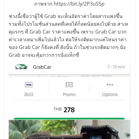
แฟ
ภาพจาก https://bit.ly/2P3uS5p
รน
ช่วงนี้เชื่อว่าผู้ใช้ Grab จะเห็นอัตราค่าโดยสารแพงขึ้น
รวมทั้งโปรโมชั่นส่วนลดที่เคยได้ก็ลดน้อยลงไปด้วย สาเห
ไชส์,
ตุแรกๆ ที่ Grab Car ราคาแพงขึ้น เพราะ Grab Car บวก
ค่าเวลาเหมาเพิ่มไปแล้วไง ต่อให้รถติดมากแค่ไหนราคา
ของ Grab Car ก็ยังคงที่ ดังนั้น ถ้าในช่วงรถติดมากๆ นั่ง
รวม
Grab อาจจะคุ้มกว่าการนั่งแท็กซี่
แฟ
รน
ไชส์
ขาย