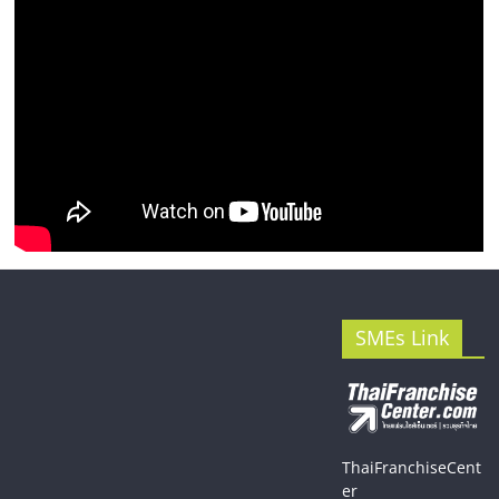
SMEs Link
ThaiFranchiseCent
er