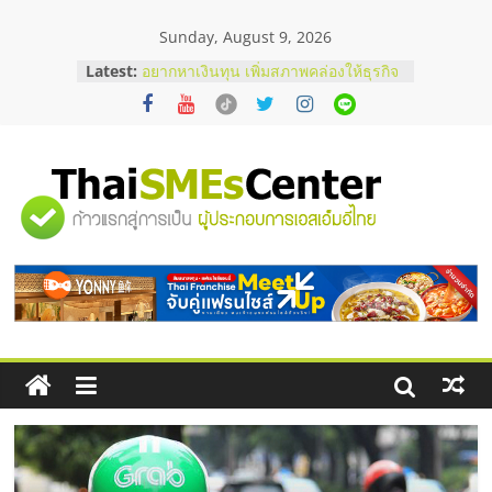
Skip
Sunday, August 9, 2026
to
บริษัท Cybersecurity ในไทยที่ไหนดี?
content
Latest:
วิธีเลือกผู้ให้บริการให้คุ้มค่าและตอบ
โจทย์ธุรกิจ
อยากหาเงินทุน เพิ่มสภาพคล่องให้ธุรกิจ
เริ่มยังไงให้ผ่านฉลุย
สัมมนาออนไลน์ โอกาสบริหารสถานี
บริการน้ำมัน Shell
"ศูนย์
สัมมนาลงทุน แฟรนไชส์ยอนนี่
ThaiFranchise Meet Up จับคู่แฟรน
ไชส์ ครั้งที่ 8
รวม
ร้านเครื่องเสียงคุณภาพสูง พร้อม
โซลูชันระบบภาพและเสียง
ข้อมูล
ธุรกิจ
SME