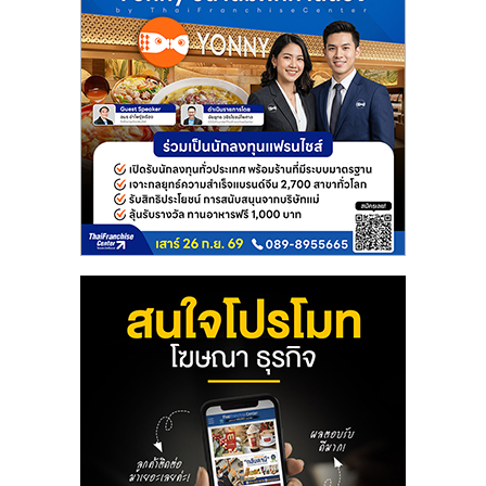
รน
ไชส์,
ศูนย์
รวม
แฟ
รน
ไชส์
พร้อม
ทำเล
สำหรับ
เปิด
ร้าน
ปรึกษา
ฟรี,
บริการ
พัฒนา
ระบบ
แฟ