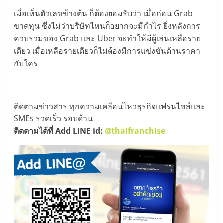
ศูนย์
เมื่อเห็นตัวเลขข้างต้น ก็ต้องยอมรับว่า เมื่อก่อน Grab
ขาดทุน ซึ่งไม่ว่าบริษัทไหนก็อยากจะมีกำไร ยิ่งหลังการ
รวม
ควบรวมของ Grab และ Uber จะทำให้มีผู้เล่นเหลือราย
เดียว เมื่อเหลือรายเดียวก็ไม่ต้องมีการแข่งขันด้านราคา
แฟ
กับใคร
รน
ติดตามข่าวสาร ทุกความเคลื่อนไหวธุรกิจแฟรนไชส์และ
ไชส์
SMEs รวดเร็ว รอบด้าน
ติดตามได้ที่ Add LINE id:
@thaifranchise
พร้อม
ทำเล
สำหรับ