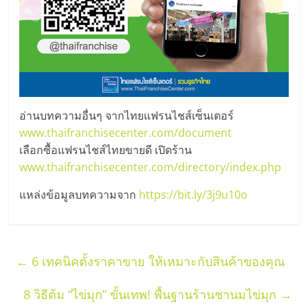
เปิด
ร้าน
ปรึกษา
อ่านบทความอื่นๆ จากไทยแฟรนไชส์เซ็นเตอร์
ฟรี,
www.thaifranchisecenter.com/document
เลือกซื้อแฟรนไชส์ไทยขายดี เปิดร้าน
บริการ
www.thaifranchisecenter.com/directory/index.php
พัฒนา
แหล่งข้อมูลบทความจาก
https://bit.ly/3j9u10o
ระบบ
←
6 เทคนิคตั้งราคาขาย ให้เหมาะกับสินค้าของคุณ
แฟ
8 วิธีต้ม “ไข่มุก” ขั้นเทพ! พื้นฐานร้านชานมไข่มุก
→