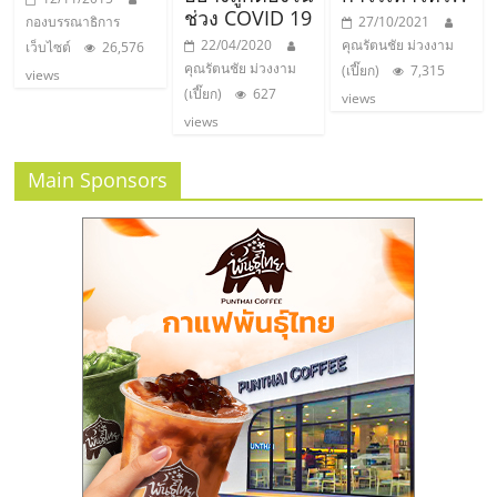
ไทย,
ช่วง COVID 19
กองบรรณาธิการ
27/10/2021
SMEs,
22/04/2020
คุณรัตนชัย ม่วงงาม
เว็บไซต์
26,576
แฟ
คุณรัตนชัย ม่วงงาม
(เปี๊ยก)
7,315
views
รน
(เปี๊ยก)
627
views
ไชส์,
views
ที่
ปรึกษา
Main Sponsors
แฟ
รน
ไชส์,
รวม
แฟ
รน
ไชส์
ขาย
แฟ
รน
ไชส์
แฟ