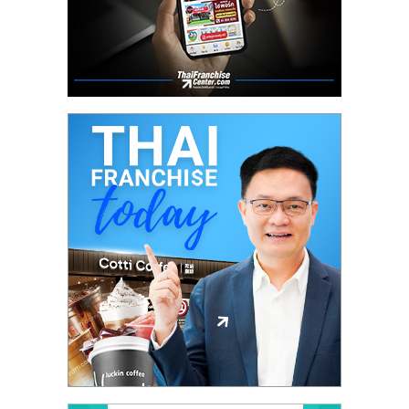
รน
ไชส์"