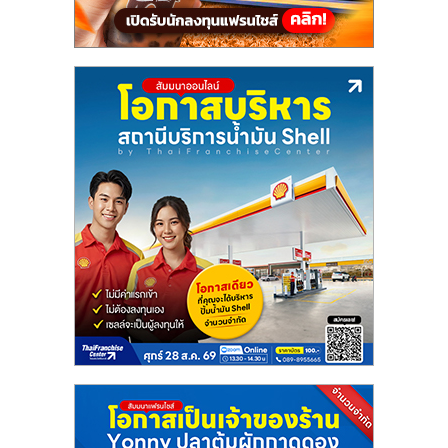
รน
ไชส์
ขาย
หน้า
บ้าน
ลงทุน
น้อย
คืน
ทุน
ไว,
ที่
ปรึกษา
การ
ลงทุน
และ
ขยาย
สา
ขา
แฟ