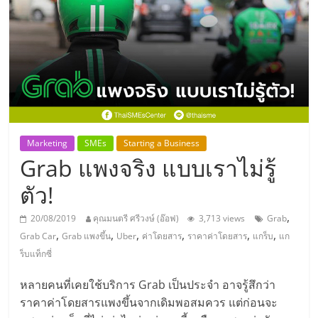
แห่ง
ประเทศไทย,
ThaiSMEsCenter,
รวม
Marketing
SMEs
Starting a Business
Grab แพงจริง แบบเราไม่รู้
ธุรกิจ
ตัว!
เอ
,
20/08/2019
คุณมนตรี ศรีวงษ์ (อ๊อฟ)
3,713 views
Grab
,
,
,
,
,
,
Grab Car
Grab แพงขึ้น
Uber
ค่าโดยสาร
ราคาค่าโดยสาร
แกร็บ
แก
ส
ร็บแท็กซี่
เอ็
หลายคนที่เคยใช้บริการ Grab เป็นประจำ อาจรู้สึกว่า
ราคาค่าโดยสารแพงขึ้นจากเดิมพอสมควร แต่ก่อนจะ