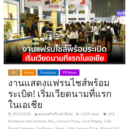
แห่ง
ประเทศไทย,
ThaiSMEsCenter,
รวม
ธุรกิจ
AEC
Event
Franchise
PR News
งานแสดงแฟรนไชส์พร้อม
เอ
ระเบิด! เริ่มเวียดนามที่แรก
ส
ในเอเชีย
เอ็
29/05/2020
คุณมนตรี ศรีวงษ์ (อ๊อฟ)
3,558 views
ACE
,
,
,
,
Hardware International
AEC
Caesars Pizza
Coca Hotpot
Cold
,
,
,
,
Stone Creamery
Delifrance
Event
Little Caesars Pizza
Mango Chili