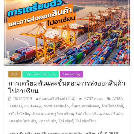
ศูนย์
รวม
แฟ
รน
ไชส์
AEC
Business Planning
Marketing
การเตรียมตัวและขั้นตอนการส่งออกสินค้า
พร้อม
ไปอาเซียน
10/12/2019
คุณมนตรี ศรีวงษ์ (อ๊อฟ)
4,757 views
ATIGA
ทำเล
,
,
,
,
,
FORM D
marketing
การส่งออกสินค้า
ขั้นตอนการส่งออก
ด้านโลจิสติกส์
,
,
,
,
ธุรกิจโลจิสติก
ประชาคมเศรษฐกิจอาเซียน
สินค้าไปอาเซียน
ส่งออกสินค้า
สำหรับ
,
,
,
แหล่งกำเนิดสินค้า
แหล่งสินค้า
โลจิสติกส์
โลจิสติกส์ไทย
การเตรียมตัว การเปิดประชาคมเศรษฐกิจอาเซียน เมื่อปี 2559