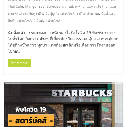
มอี
,
,
,
,
,
Thai Cafe
Mango Tree
Sureclean
งานอีเว้นท์
งานแฟรนไชส์
งานแส
,
,
,
,
,
ดงแฟรนไชส์
จับคู่ธุรกิจ
จับคู่ธุรกิจแฟรนไชส์
ธุรกิจแฟรนไชส์
นับตั้งแต่
ไทย,
,
,
สินค้าแฟรนไชส์
อีเว้นท์
แฟรนไชส์
SMEs,
นับตั้งแต่ การระบาดอย่างหนักของไวรัสโควิด-19 ที่แพร่กระจาย
ไปทั่วโลก กิจกรรมต่างๆ ที่เกี่ยวข้องกับการรวมกลุ่มของคนหมู่มาก
ได้ยุติลงชั่วคราว ทุกประเทศต้องยกเลิกหรือเลื่อนการจัดงานออก
แฟ
ไปก่อน
รน
Read more
ไชส์,
ที่
ปรึกษา