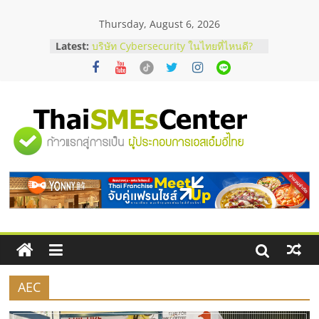
Skip
Thursday, August 6, 2026
to
content
Latest:
บริษัท Cybersecurity ในไทยที่ไหนดี?
วิธีเลือกผู้ให้บริการให้คุ้มค่าและตอบ
โจทย์ธุรกิจ
อยากหาเงินทุน เพิ่มสภาพคล่องให้ธุรกิจ
เริ่มยังไงให้ผ่านฉลุย
สัมมนาออนไลน์ โอกาสบริหารสถานี
"ศูนย์
บริการน้ำมัน Shell
สัมมนาลงทุน แฟรนไชส์ยอนนี่
ThaiFranchise Meet Up จับคู่แฟรน
รวม
ไชส์ ครั้งที่ 8
ร้านเครื่องเสียงคุณภาพสูง พร้อม
โซลูชันระบบภาพและเสียง
ข้อมูล
ธุรกิจ
SME
AEC