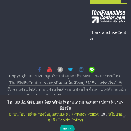
ThaiFranchiseCent
er
Copyright © 2026
"ศูนย์รวมข้อมูลธุรกิจ SME แห่งประเทศไทย,
ThaiSMEsCenter, รวมธุรกิจเอสเอ็มอีไทย, SMEs, แฟรนไชส์, ที่
ปรึกษาแฟรนไชส์, รวมแฟรนไชส์ ขายแฟรนไชส์ แฟรนไชส์ขายหน้า
บ้าน ลงทุนน้อย คืนทุนไว, ที่ปรึกษาการลงทุนและขยายสาขาแฟรน
ไทยเอสเอ็มอีเซ็นเตอร์ ใช้คุกกี้เพื่อให้ท่านได้รับประสบการณ์การใช้งานที่
ไชส์, ศูนย์รวมแฟรนไชส์ พร้อมทำเลสำหรับเปิดร้าน ปรึกษาฟรี,
ดียิ่งขึ้น
บริการพัฒนาระบบแฟรนไชส์"
. All rights reserved.
อ่านนโยบายคุ้มครองข้อมูลส่วนบุคคล (Privacy Policy)
และ
นโยบาย
คุกกี้ (Cookie Policy)
ตกลง