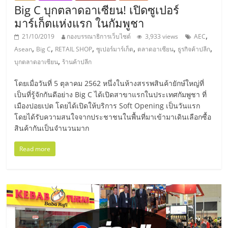
รน
Big C บุกตลาดอาเซียน! เปิดซูเปอร์
มาร์เก็ตแห่งแรก ในกัมพูชา
ไชส์"
,
21/10/2019
กองบรรณาธิการเว็บไซต์
3,933 views
AEC
,
,
,
,
,
,
Asean
Big C
RETAIL SHOP
ซูเปอร์มาร์เก็ต
ตลาดอาเซียน
ธูรกิจค้าปลีก
"ศูนย์
,
บุกตลาดอาเซียน
ร้านค้าปลีก
รวม
ข้อมูล
โดยเมื่อวันที่ 5 ตุลาคม 2562 หนึ่งในห้างสรรพสินค้ายักษ์ใหญ่ที่
ธุรกิจ
เป็นที่รู้จักกันดีอย่าง Big C ได้เปิดสาขาแรกในประเทศกัมพูชา ที่
SME
เมืองปอยเปต โดยได้เปิดให้บริการ Soft Opening เป็นวันแรก
โดยได้รับความสนใจจากประชาชนในพื้นที่มาเข้ามาเดินเลือกซื้อ
แห่ง
สินค้ากันเป็นจำนวนมาก
ประเทศไทย,
ThaiSMEsCenter,
Read more
รวม
ธุรกิจ
เอ
ส
เอ็
มอี