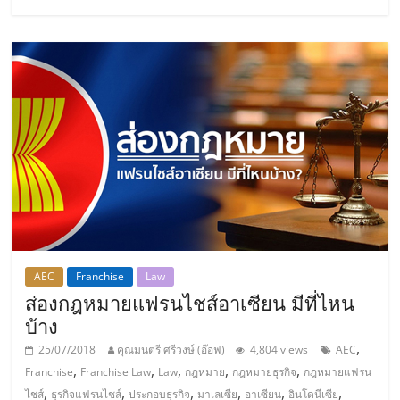
AEC
Franchise
Law
ส่องกฎหมายแฟรนไชส์อาเซียน มีที่ไหน
บ้าง
,
25/07/2018
คุณมนตรี ศรีวงษ์ (อ๊อฟ)
4,804 views
AEC
,
,
,
,
,
Franchise
Franchise Law
Law
กฎหมาย
กฎหมายธุรกิจ
กฎหมายแฟรน
,
,
,
,
,
,
ไชส์
ธุรกิจแฟรนไชส์
ประกอบธุรกิจ
มาเลเซีย
อาเซียน
อินโดนีเซีย