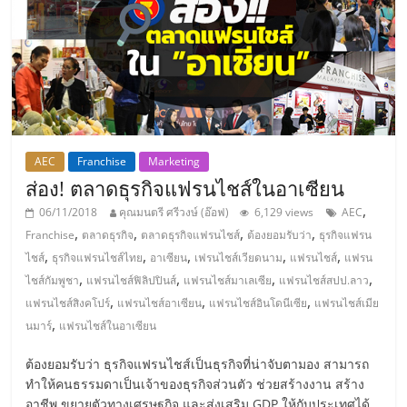
ไทย,
SMEs,
แฟ
รน
ไชส์,
ที่
ปรึกษา
แฟ
AEC
Franchise
Marketing
รน
ส่อง! ตลาดธุรกิจแฟรนไชส์ในอาเซียน
ไชส์,
,
06/11/2018
คุณมนตรี ศรีวงษ์ (อ๊อฟ)
6,129 views
AEC
รวม
,
,
,
,
Franchise
ตลาดธุรกิจ
ตลาดธุรกิจแฟรนไชส์
ต้องยอมรับว่า
ธุรกิจแฟรน
แฟ
,
,
,
,
,
ไชส์
ธุรกิจแฟรนไชส์ไทย
อาเซียน
เฟรนไชส์เวียดนาม
แฟรนไชส์
แฟรน
รน
,
,
,
,
ไชส์กัมพูชา
แฟรนไชส์ฟิลิปปินส์
แฟรนไชส์มาเลเซีย
แฟรนไชส์สปป.ลาว
ไชส์
,
,
,
แฟรนไชส์สิงคโปร์
แฟรนไชส์อาเซียน
แฟรนไชส์อินโดนีเซีย
แฟรนไชส์เมีย
ขาย
,
นมาร์
แฟรนไชส์ในอาเซียน
แฟ
รน
ต้องยอมรับว่า ธุรกิจแฟรนไชส์เป็นธุรกิจที่น่าจับตามอง สามารถ
ไชส์
ทำให้คนธรรมดาเป็นเจ้าของธุรกิจส่วนตัว ช่วยสร้างงาน สร้าง
แฟ
อาชีพ ขยายตัวทางเศรษฐกิจ และส่งเสริม GDP ให้กับประเทศได้