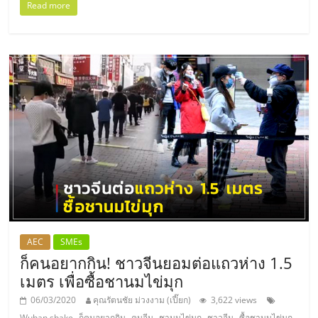
แฟ
Read more
รน
ไชส์
แฟ
รน
ไชส์
ขาย
AEC
SMEs
ก็คนอยากกิน! ชาวจีนยอมต่อแถวห่าง 1.5
หน้า
เมตร เพื่อซื้อชานมไข่มุก
บ้าน
06/03/2020
คุณรัตนชัย ม่วงงาม (เปี๊ยก)
3,622 views
,
,
,
,
,
,
Wuhan shake
ก็คนอยากกิน
คนจีน
ชานมไข่มุก
ชาวจีน
ซื้อชานมไข่มุก