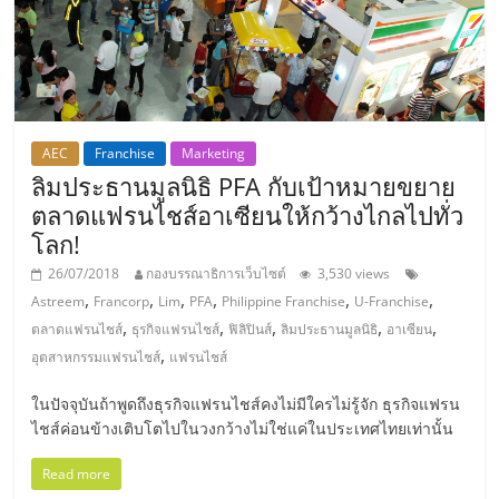
รน
ไชส์"
AEC
Franchise
Marketing
ลิมประธานมูลนิธิ PFA กับเป้าหมายขยาย
ตลาดแฟรนไชส์อาเซียนให้กว้างไกลไปทั่ว
โลก!
26/07/2018
กองบรรณาธิการเว็บไซต์
3,530 views
,
,
,
,
,
,
Astreem
Francorp
Lim
PFA
Philippine Franchise
U-Franchise
,
,
,
,
,
ตลาดแฟรนไชส์
ธุรกิจแฟรนไชส์
ฟิลิปินส์
ลิมประธานมูลนิธิ
อาเซียน
,
อุตสาหกรรมแฟรนไชส์
แฟรนไชส์
ในปัจจุบันถ้าพูดถึงธุรกิจแฟรนไชส์คงไม่มีใครไม่รู้จัก ธุรกิจแฟรน
ไชส์ค่อนข้างเติบโตไปในวงกว้างไม่ใช่แค่ในประเทศไทยเท่านั้น
Read more