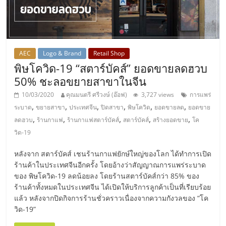
แฟ
รน
ไชส์,
AEC
Logo & Brand
Retail Shop
พิษโควิด-19 “สตาร์บัคส์” ยอดขายลดฮวบ
รวม
50% ชะลอขยายสาขาในจีน
10/03/2020
คุณมนตรี ศรีวงษ์ (อ๊อฟ)
3,727 views
การแพร่
แฟ
,
,
,
,
,
,
ระบาด
ขยายสาขา
ประเทศจีน
ปิดสาขา
พิษโควิด
ยอดขายลด
ยอดขาย
,
,
,
,
,
ลดฮวบ
ร้านกาแฟ
ร้านกาแฟสตาร์บัคส์
สตาร์บัคส์
สร้างยอดขาย
โค
วิด-19
รน
หลังจาก สตาร์บัคส์ เชนร้านกาแฟยักษ์ใหญ่ของโลก ได้ทำการเปิด
ไชส์
ร้านค้าในประเทศจีนอีกครั้ง โดยอ้างว่าสัญญาณการแพร่ระบาด
ของ พิษโควิด-19 ลดน้อยลง โดยร้านสตาร์บัคส์กว่า 85% ของ
ร้านค้าทั้งหมดในประเทศจีน ได้เปิดให้บริการลูกค้าเป็นที่เรียบร้อย
ขาย
แล้ว หลังจากปิดกิจการร้านชั่วคราวเนื่องจากความกังวลของ “โค
วิด-19”