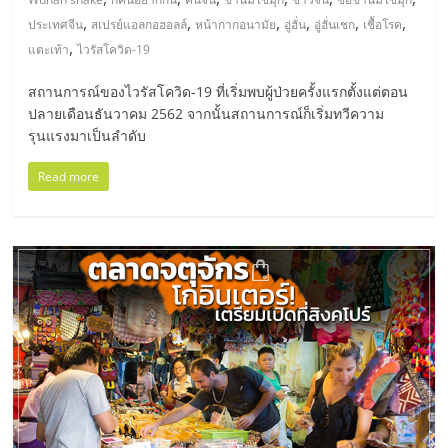
,
,
,
,
,
,
ประเทศจีน
สเปรย์แอลกอฮอลล์
หน้ากากอนามัย
อู่ฮั่น
อู่ฮั่นเชก
เชื้อโรค
ลงทุน
,
แตะเท้า
ไวรัสโควิด-19
น้อย
สถานการณ์ของไวรัสโควิด-19 ที่เริ่มพบผู้ป่วยครั้งแรกตั้งแต่ตอน
ปลายเดือนธันวาคม 2562 จากนั้นสถานการณ์ก็เริ่มทวีความ
รุนแรงมาเป็นลำดับ
คืน
Read more
ทุน
ไว,
ที่
ปรึกษา
การ