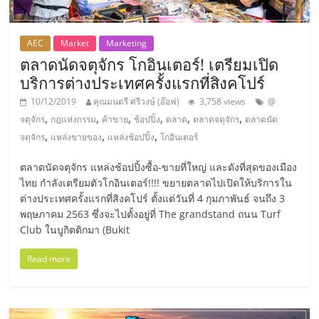
ลงทุน
AEC
Market
Marketing
และ
ตลาดนัดจตุจักร โกอินเตอร์! เตรียมเปิด
บริการต่างประเทศครั้งแรกที่สิงคโปร์
ขยาย
10/12/2019
คุณมนตรี ศรีวงษ์ (อ๊อฟ)
3,758 views
@
,
,
,
,
,
,
จตุจักร
กฎแห่งกรรม
ค้าขาย
ช้อปปิ้ง
ตลาด
ตลาดจตุจักร
ตลาดนัด
สา
,
,
,
จตุจักร
แหล่งขายของ
แหล่งช้อปปิ้ง
โกอินเตอร์
ตลาดนัดจตุจักร แหล่งช้อปปิ้งซื้อ-ขายที่ใหญ่ และดังที่สุดของเมือง
ขา
ไทย กำลังเตรียมตัวโกอินเตอร์!!!! ขยายตลาดไปเปิดให้บริการใน
ต่างประเทศครั้งแรกที่สิงคโปร์ ตั้งแต่วันที่ 4 กุมภาพันธ์ จนถึง 3
แฟ
พฤษภาคม 2563 ซึ่งจะไปตั้งอยู่ที่ The grandstand ถนน Turf
Club ในบูกิตติกมา (Bukit
รน
Read more
ไชส์,