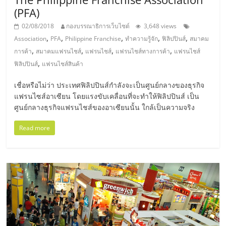
รน
(PFA)
ไชส์,
02/08/2018
กองบรรณาธิการเว็บไซต์
3,648 views
ศูนย์
,
,
,
,
,
Association
PFA
Philippine Franchise
ทำความรู้จัก
ฟิลิปปินส์
สมาคม
รวม
,
,
,
,
การค้า
สมาคมแฟรนไชส์
แฟรนไชส์
แฟรนไชส์ทางการค้า
แฟรนไชส์
แฟ
,
ฟิลิปปินส์
แฟรนไชส์สินค้า
รน
ไชส์
เชื่อหรือไม่ว่า ประเทศฟิลิปปินส์กำลังจะเป็นศูนย์กลางของธุรกิจ
พร้อม
แฟรนไซส์อาเซียน โดยแรงขับเคลื่อนที่จะทำให้ฟิลิปปินส์ เป็น
ทำเล
ศูนย์กลางธุรกิจแฟรนไชส์ของอาเซียนนั้น ใกล้เป็นความจริง
สำหรับ
Read more
เปิด
ร้าน
ปรึกษา
ฟรี,
บริการ
พัฒนา
ระบบ
แฟ