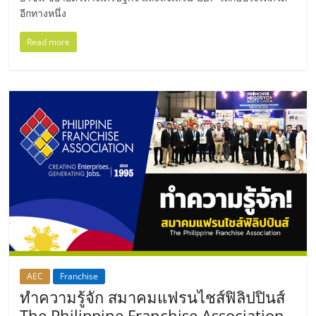
รน
อีกทางหนึ่ง
ไชส์
ขาย
Read more
หน้า
บ้าน
ลงทุน
น้อย
คืน
ทุน
ไว,
ที่
ปรึกษา
การ
ลงทุน
และ
ขยาย
สา
AEC
Franchise
ทำความรู้จัก สมาคมแฟรนไชส์ฟิลิปปินส์
ขา
แฟ
The Philippine Franchise Association