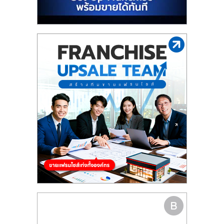
รน
ไชส์"
"ศูนย์
รวม
ข้อมูล
ธุรกิจ
SME
แห่ง
ประเทศไทย,
ThaiSMEsCenter,
รวม
ธุรกิจ
เอ
ส
เอ็
มอี