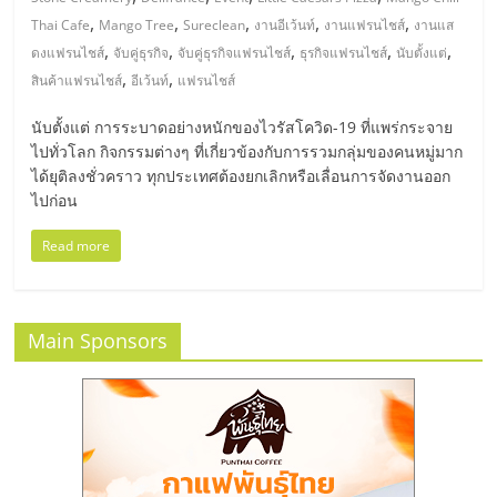
มอี
,
,
,
,
,
Thai Cafe
Mango Tree
Sureclean
งานอีเว้นท์
งานแฟรนไชส์
งานแส
,
,
,
,
,
ดงแฟรนไชส์
จับคู่ธุรกิจ
จับคู่ธุรกิจแฟรนไชส์
ธุรกิจแฟรนไชส์
นับตั้งแต่
ไทย,
,
,
สินค้าแฟรนไชส์
อีเว้นท์
แฟรนไชส์
SMEs,
นับตั้งแต่ การระบาดอย่างหนักของไวรัสโควิด-19 ที่แพร่กระจาย
ไปทั่วโลก กิจกรรมต่างๆ ที่เกี่ยวข้องกับการรวมกลุ่มของคนหมู่มาก
ได้ยุติลงชั่วคราว ทุกประเทศต้องยกเลิกหรือเลื่อนการจัดงานออก
แฟ
ไปก่อน
รน
Read more
ไชส์,
Main Sponsors
ที่
ปรึกษา