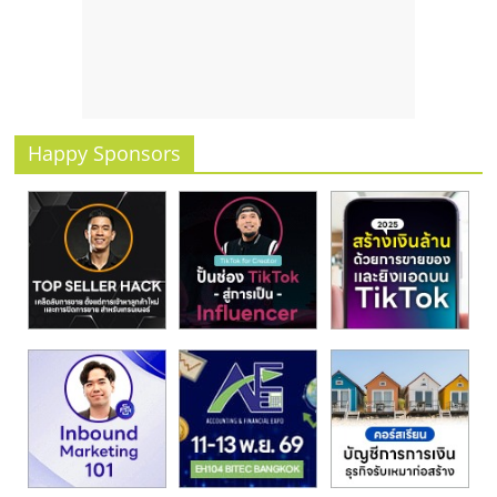
รน
ไชส์
ขาย
หน้า
บ้าน
ลงทุน
Happy Sponsors
น้อย
คืน
ทุน
ไว,
ที่
ปรึกษา
การ
ลงทุน
และ
ขยาย
สา
ขา
แฟ