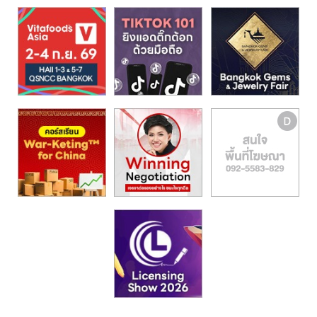
รน
ไชส์,
ศูนย์
รวม
แฟ
รน
ไชส์
พร้อม
ทำเล
สำหรับ
เปิด
ร้าน
ปรึกษา
ฟรี,
บริการ
พัฒนา
ระบบ
แฟ