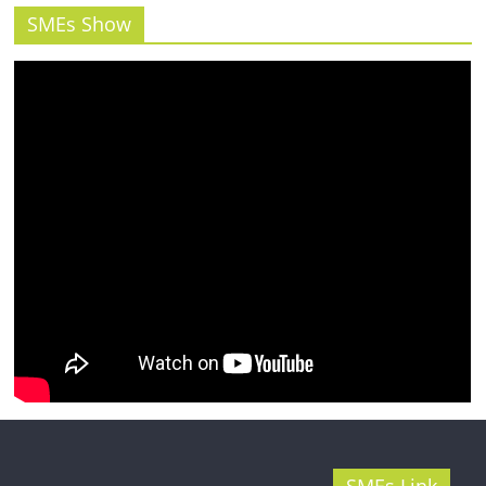
รน
SMEs Show
ไชส์"