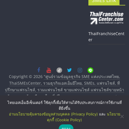
SMEs Link
ThaiFranchiseCent
er
Copyright © 2026
"ศูนย์รวมข้อมูลธุรกิจ SME แห่งประเทศไทย,
ThaiSMEsCenter, รวมธุรกิจเอสเอ็มอีไทย, SMEs, แฟรนไชส์, ที่
ปรึกษาแฟรนไชส์, รวมแฟรนไชส์ ขายแฟรนไชส์ แฟรนไชส์ขายหน้า
บ้าน ลงทุนน้อย คืนทุนไว, ที่ปรึกษาการลงทุนและขยายสาขาแฟรน
ไทยเอสเอ็มอีเซ็นเตอร์ ใช้คุกกี้เพื่อให้ท่านได้รับประสบการณ์การใช้งานที่
ไชส์, ศูนย์รวมแฟรนไชส์ พร้อมทำเลสำหรับเปิดร้าน ปรึกษาฟรี,
ดียิ่งขึ้น
บริการพัฒนาระบบแฟรนไชส์"
. All rights reserved.
อ่านนโยบายคุ้มครองข้อมูลส่วนบุคคล (Privacy Policy)
และ
นโยบาย
คุกกี้ (Cookie Policy)
ตกลง