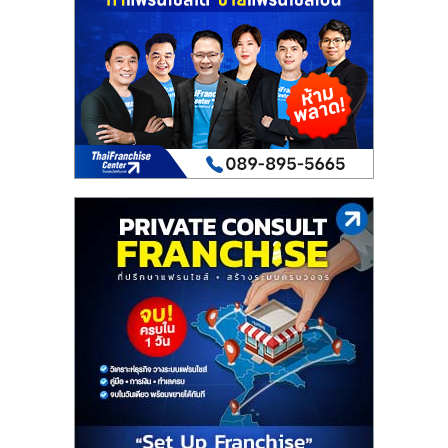
เปิด
ร้าน
ปรึกษา
ฟรี,
บริการ
พัฒนา
ระบบ
แฟ