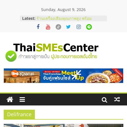
Skip
Sunday, August 9, 2026
to
content
Latest:
ร้านเครื่องเสียงคุณภาพสูง พร้อม
โซลูชันระบบภาพและเสียง
บริษัท Cybersecurity ในไทยที่ไหนดี?
วิธีเลือกผู้ให้บริการให้คุ้มค่าและตอบ
โจทย์ธุรกิจ
อยากหาเงินทุน เพิ่มสภาพคล่องให้ธุรกิจ
"ศูนย์
เริ่มยังไงให้ผ่านฉลุย
สัมมนาออนไลน์ โอกาสบริหารสถานี
บริการน้ำมัน Shell
รวม
สัมมนาลงทุน แฟรนไชส์ยอนนี่
ThaiFranchise Meet Up จับคู่แฟรน
ไชส์ ครั้งที่ 8
ข้อมูล
ธุรกิจ
SME
Delifrance