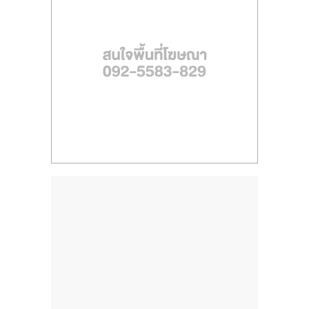
ไทย,
SMEs,
แฟ
รน
ไชส์,
ที่
ปรึกษา
แฟ
รน
ไชส์,
รวม
แฟ
รน
ไชส์
ขาย
แฟ
รน
ไชส์
แฟ