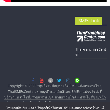
SMEs Link
ThaiFranchiseCent
er
Copyright © 2026
"ศูนย์รวมข้อมูลธุรกิจ SME แห่งประเทศไทย,
ThaiSMEsCenter, รวมธุรกิจเอสเอ็มอีไทย, SMEs, แฟรนไชส์, ที่
ปรึกษาแฟรนไชส์, รวมแฟรนไชส์ ขายแฟรนไชส์ แฟรนไชส์ขายหน้า
บ้าน ลงทุนน้อย คืนทุนไว, ที่ปรึกษาการลงทุนและขยายสาขาแฟรน
ไทยเอสเอ็มอีเซ็นเตอร์ ใช้คุกกี้เพื่อให้ท่านได้รับประสบการณ์การใช้งานที่
ไชส์, ศูนย์รวมแฟรนไชส์ พร้อมทำเลสำหรับเปิดร้าน ปรึกษาฟรี,