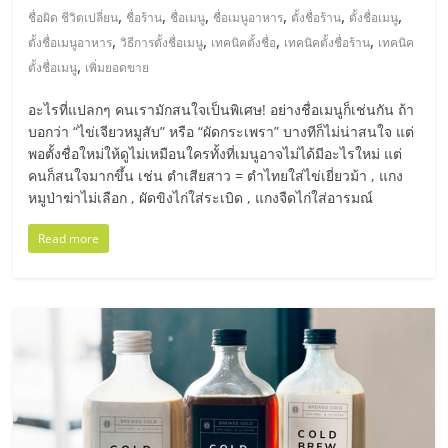
,
,
,
,
,
,
ชื่อผิด ชีวิตเปลี่ยน
ชื่อร้าน
ชื่อเมนู
ชื่อเมนูอาหาร
ตั้งชื่อร้าน
ตั้งชื่อเมนู
ลงทุน
,
,
,
,
ตั้งชื่อเมนูอาหาร
วิธีการตั้งชื่อเมนู
เทคนิคตั้งชื่อ
เทคนิคตั้งชื่อร้าน
เทคนิค
,
ตั้งชื่อเมนู
เพิ่มยอดขาย
น้อย
อะไรที่แปลกๆ คนเรามักสนใจเป็นพิเศษ! อย่างชื่อเมนูก็เช่นกัน ถ้า
บอกว่า “ไข่เจียวหมูสับ” หรือ “ผัดกระเพรา” บางทีก็ไม่น่าสนใจ แต่
คืน
พอตั้งชื่อใหม่ให้ดูไม่เหมือนใครทั้งที่เมนูอาจไม่ได้มีอะไรใหม่ แต่
คนก็สนใจมากขึ้น เช่น ตำเสียสาว = ตำไทยใส่ไข่เยี่ยวม้า , แกง
ทุน
หมูป่าฆ่าไม่เลือก , ผัดขิงไก่ใส่ระเบิด , แกงจืดไก่ใส่อารมณ์
Read more
ไว,
ที่
ปรึกษา
การ