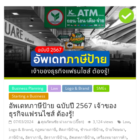
รน
ไชส์,
ศูนย์
รวม
แฟ
รน
ไชส์
พร้อม
ทำเล
สำหรับ
เปิด
ร้าน
Business Planning
Law
Logo & Brand
SMEs
ปรึกษา
Starting a Business
ฟรี,
อัพเดทภาษีป้าย ฉบับปี 2567 เจ้าของ
บริการ
ธุรกิจแฟรนไชส์ ต้องรู้!
พัฒนา
,
07/03/2024
คุณรัตนชัย ม่วงงาม (เปี๊ยก)
3,124 views
Law
ระบบ
,
,
,
,
,
Logo & Brand
กฎหมายภาษี
คิดภาษีป้าย
ชำระภาษีป้าย
ป้ายโฆษณา
แฟ
,
,
,
,
,
ภาษีป้าย
อัตราภาษี
อัตราภาษีป้าย
อัพเดทภาษีป้าย
เครื่องหมายการค้า