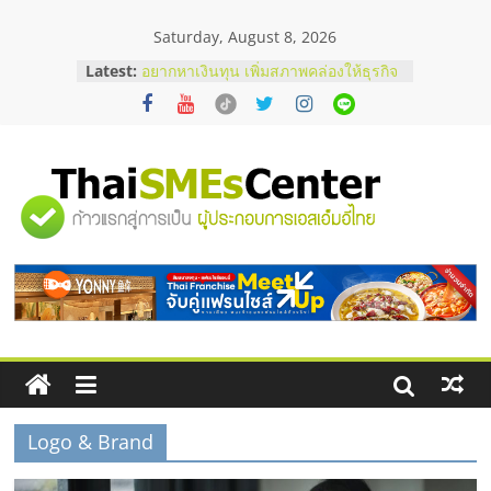
Skip
Saturday, August 8, 2026
to
บริษัท Cybersecurity ในไทยที่ไหนดี?
content
Latest:
วิธีเลือกผู้ให้บริการให้คุ้มค่าและตอบ
โจทย์ธุรกิจ
อยากหาเงินทุน เพิ่มสภาพคล่องให้ธุรกิจ
เริ่มยังไงให้ผ่านฉลุย
สัมมนาออนไลน์ โอกาสบริหารสถานี
บริการน้ำมัน Shell
"ศูนย์
สัมมนาลงทุน แฟรนไชส์ยอนนี่
ThaiFranchise Meet Up จับคู่แฟรน
รวม
ไชส์ ครั้งที่ 8
ร้านเครื่องเสียงคุณภาพสูง พร้อม
โซลูชันระบบภาพและเสียง
ข้อมูล
ธุรกิจ
SME
Logo & Brand