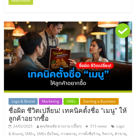
แฟ
Read more
รน
ไชส์
แฟ
รน
ไชส์
ขาย
Logo & Brand
Marketing
SMEs
Starting a Business
ชื่อผิด ชีวิตเปลี่ยน! เทคนิคตั้งชื่อ “เมนู” ให้
หน้า
ลูกค้าอยากซื้อ
24/02/2025
คุณรัตนชัย ม่วงงาม (เปี๊ยก)
515 views
Logo
บ้าน
,
,
,
,
,
,
,
& Brand
SMEs
SMEs มือใหม่
การตลาด
การตั้งชื่อร้าน
กิจการ
ค้าขาย