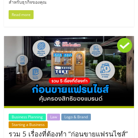
สำหรับธุรกิจของคุณ
ศูนย์
Read more
รวม
แฟ
รน
ไชส์
พร้อม
ทำเล
Business Planning
Law
Logo & Brand
สำหรับ
Starting a Business
รวม 5 เรื่องที่ต้องทำ “ก่อนขายแฟรนไชส์”