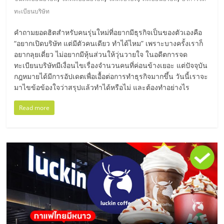
มอี
ทะเบียนบริษัท
ไทย,
คำถามยอดฮิตสำหรับคนรุ่นใหม่ที่อยากมีธุรกิจเป็นของตัวเองคือ
“อยากเปิดบริษัท แต่มีตัวคนเดียว ทำได้ไหม” เพราะบางครั้งเราก็
SMEs,
อยากลุยเดี่ยว ไม่อยากมีหุ้นส่วนให้วุ่นวายใจ ในอดีตการจด
ทะเบียนบริษัทมีเงื่อนไขเรื่องจำนวนคนที่ค่อนข้างเยอะ แต่ปัจจุบัน
กฎหมายได้มีการอัปเดตเพื่อเอื้อต่อการทำธุรกิจมากขึ้น วันนี้เราจะ
แฟ
มาไขข้อข้องใจว่าสรุปแล้วทำได้หรือไม่ และต้องทำอย่างไร
Read more
รน
ไชส์,
ที่
ปรึกษา