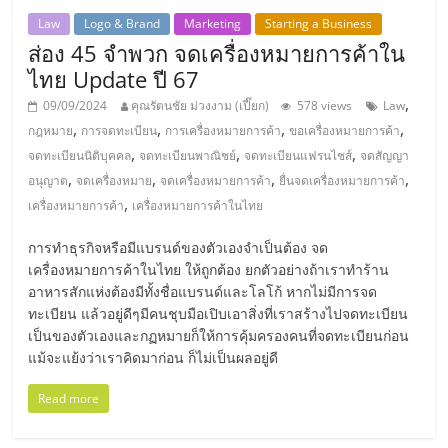
รน
Law
Logo & Brand
Marketing
Starting a Business
ไชส์
ส่อง 45 จำพวก จดเครื่องหมายการค้าใน
ขาย
ไทย Update ปี 67
หน้า
,
บ้าน
09/09/2024
คุณรัตนชัย ม่วงงาม (เปี๊ยก)
578 views
Law
,
,
,
,
ลงทุน
กฎหมาย
การจดทะเบียน
การเครื่องหมายการค้า
ขอเครื่องหมายการค้า
น้อย
,
,
,
จดทะเบียนนิติบุคคล
จดทะเบียนพาณิชย์
จดทะเบียนแฟรนไชส์
จดสัญญา
คืน
,
,
,
,
อนุญาต
จดเครื่องหมาย
จดเครื่องหมายการค้า
ยื่นจดเครื่องหมายการค้า
ทุน
,
เครื่องหมายการค้า
เครื่องหมายการค้าในไทย
ไว,
การทำธุรกิจหรือมีแบรนด์ของตัวเองจำเป็นต้อง จด
ที่
เครื่องหมายการค้าในไทย ให้ถูกต้อง ยกตัวอย่างถ้าเราทำร้าน
ปรึกษา
อาหารสักแห่งต้องมีทั้งชื่อแบรนด์และโลโก้ หากไม่มีการจด
การ
ทะเบียน แล้วอยู่ดีๆมีคนชุบมือเปิบเอาสิ่งที่เราสร้างไปจดทะเบียน
ลงทุน
เป็นของตัวเองและกฏหมายก็ให้การคุ้มครองคนที่จดทะเบียนก่อน
และ
แม้จะแย้งว่าเราคิดมาก่อน ก็ไม่เป็นผลอยู่ดี
ขยาย
สา
Read more
ขา
แฟ