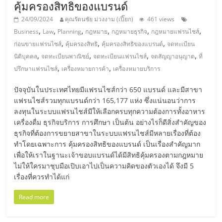
เปิด
คุ้มครองสิทธิของแบรนด์
24/09/2024
คุณรัตนชัย ม่วงงาม (เปี๊ยก)
461 views
ร้าน
,
,
,
,
,
,
Business
Law
Planning
กฎหมาย
กฎหมายธุรกิจ
กฎหมายแฟรนไชส์
,
,
,
ก่อนขายแฟรนไชส์
คุ้มครองสิทธิ
คุ้มครองสิทธิของแบรนด์
จดทะเบียน
,
,
,
,
นิติบุคคล
จดทะเบียนพาณิชย์
จดทะเบียนแฟรนไชส์
จดสัญญาอนุญาต
ที่
ปรึกษา
,
,
ปรึกษาแฟรนไชส์
เครื่องหมายการค้า
เครื่องหมายบริการ
ฟรี,
ปัจจุบันในประเทศไทยมีแฟรนไชส์กว่า 650 แบรนด์ และมีสาขา
แฟรนไชส์รวมทุกแบรนด์กว่า 165,177 แห่ง ซึ่งแน่นอนว่าการ
ลงทุนในระบบแฟรนไชส์มีให้เลือกครบทุกความต้องการทั้งอาหาร
บริการ
เครื่องดื่ม ธุรกิจบริการ การศึกษา เป็นต้น อย่างไรก็ดีสิ่งสำคัญของ
ธุรกิจที่ต้องการขยายสาขาในระบบแฟรนไชส์มีหลายเรื่องที่ต้อง
พัฒนา
ทำโดยเฉพาะการ คุ้มครองสิทธิของแบรนด์ เป็นเรื่องสำคัญมาก
เพื่อให้เราในฐานะเจ้าขอบแบรนด์ได้มีสิทธิคุ้มครองตามกฎหมาย
ไม่ให้ใครมาชุบมือเปิบเอาไปเป็นความคิดของตัวเองได้ จึงมี 5
ระบบ
เรื่องที่ควรทำได้แก่
แฟ
Read more