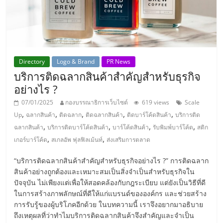
ลงทุน
และ
Directory
Logo & Brand
PR News
ขยาย
บริการติดฉลากสินค้าสำคัญสำหรับธุรกิจ
อย่างไร ?
สา
07/01/2025
กองบรรณาธิการเว็บไซต์
619 views
Scale
,
,
,
,
,
Up
ฉลากสินค้า
ติดฉลาก
ติดฉลากสินค้า
ติดบาร์โค้ดสินค้า
บริการติด
ขา
,
,
,
,
ฉลากสินค้า
บริการติดบาร์โค้ดสินค้า
บาร์โค้ดสินค้า
รับพิมพ์บาร์โค้ด
สติก
,
,
เกอร์บาร์โค้ด
สเกลอัพ ฟุลฟิลเม้นท์
ส่งเสริมการตลาด
แฟ
“บริการติดฉลากสินค้าสำคัญสำหรับธุรกิจอย่างไร ?” การติดฉลาก
สินค้าอย่างถูกต้องและเหมาะสมเป็นสิ่งจำเป็นสำหรับธุรกิจใน
รน
ปัจจุบัน ไม่เพียงแต่เพื่อให้สอดคล้องกับกฎระเบียบ แต่ยังเป็นวิธีที่ดี
ในการสร้างภาพลักษณ์ที่ดีให้แก่แบรนด์ขององค์กร และช่วยสร้าง
ไชส์,
การรับรู้ของผู้บริโภคอีกด้วย ในบทความนี้ เราจึงอยากมาอธิบาย
ถึงเหตุผลที่ว่าทำไมบริการติดฉลากสินค้าจึงสำคัญและจำเป็น