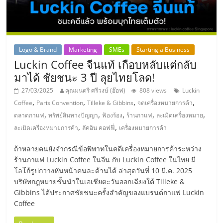
แฟ
รน
ไชส์,
Logo & Brand
Marketing
SMEs
Starting a Business
Luckin Coffee จีนแท้ เกือบหลับแต่กลับ
มาได้ ชัยชนะ 3 ปี ลุยไทยโลด!
รวม
27/03/2025
คุณมนตรี ศรีวงษ์ (อ๊อฟ)
808 views
Luckin
,
,
,
,
Coffee
Paris Convention
Tilleke & Gibbins
จดเครื่องหมายการค้า
แฟ
,
,
,
,
,
ตลาดกาแฟ
ทรัพย์สินทางปัญญา
ฟ้องร้อง
ร้านกาแฟ
ละเมิดเครื่องหมาย
,
,
ละเมิดเครื่องหมายการค้า
ลัคอิน คอฟฟี่
เครื่องหมายการค้า
รน
ถ้าหลายคนยังจำกรณีข้อพิพาทในคดีเครื่องหมายการค้าระหว่าง
ไชส์
ร้านกาแฟ Luckin Coffee ในจีน กับ Luckin Coffee ในไทย มี
โลโก้รูปกวางหันหน้าคนละด้านได้ ล่าสุดวันที่ 10 มี.ค. 2025
บริษัทกฎหมายชั้นนำในเอเชียตะวันออกเฉียงใต้ Tilleke &
ขาย
Gibbins ได้ประกาศชัยชนะครั้งสำคัญของแบรนด์กาแฟ Luckin
Coffee