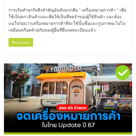
ไทย,
SMEs,
การเริ่มทำธุรกิจสิ่งสำคัญอันดับแรกคือ ” เครื่องหมายการค้า ” เพื่อ
แฟ
ใช้เป็นตราสินค้าและเพื่อให้เป็นที่จดจำของผู้ใช้สินค้า และต้อง
รน
แน่ใจก่อนว่าเครื่องหมายการค้าที่จะใช้นั้นชื่อและรูปภาพจะไม่ไป
ไชส์,
เหมือนหรือคล้ายกับของผู้อื่นที่ยื่นจดทะเบียนแล้ว
ที่
Read more
ปรึกษา
แฟ
รน
ไชส์,
รวม
แฟ
รน
ไชส์
ขาย
แฟ
รน
ไชส์
แฟ