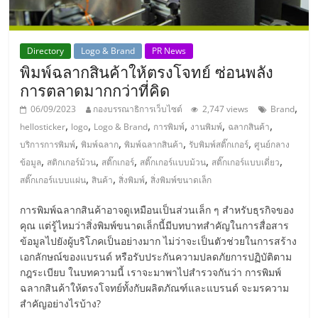
Directory
Logo & Brand
PR News
พิมพ์ฉลากสินค้าให้ตรงโจทย์ ซ่อนพลัง
การตลาดมากกว่าที่คิด
,
06/09/2023
กองบรรณาธิการเว็บไซต์
2,747 views
Brand
,
,
,
,
,
,
hellosticker
logo
Logo & Brand
การพิมพ์
งานพิมพ์
ฉลากสินค้า
,
,
,
,
บริการการพิมพ์
พิมพ์ฉลาก
พิมพ์ฉลากสินค้า
รับพิมพ์สติ๊กเกอร์
ศูนย์กลาง
,
,
,
,
,
ข้อมูล
สติกเกอร์ม้วน
สติ๊กเกอร์
สติ๊กเกอร์แบบม้วน
สติ๊กเกอร์แบบเดี่ยว
,
,
,
สติ๊กเกอร์แบบแผ่น
สินค้า
สิ่งพิมพ์
สิ่งพิมพ์ขนาดเล็ก
การพิมพ์ฉลากสินค้าอาจดูเหมือนเป็นส่วนเล็ก ๆ สำหรับธุรกิจของ
คุณ แต่รู้ไหมว่าสิ่งพิมพ์ขนาดเล็กนี้มีบทบาทสำคัญในการสื่อสาร
ข้อมูลไปยังผู้บริโภคเป็นอย่างมาก ไม่ว่าจะเป็นตัวช่วยในการสร้าง
เอกลักษณ์ของแบรนด์ หรือรับประกันความปลดภัยการปฏิบัติตาม
กฎระเบียบ ในบทความนี้ เราจะมาพาไปสำรวจกันว่า การพิมพ์
ฉลากสินค้าให้ตรงโจทย์ทั้งกับผลิตภัณฑ์และแบรนด์ จะมรความ
สำคัญอย่างไรบ้าง?