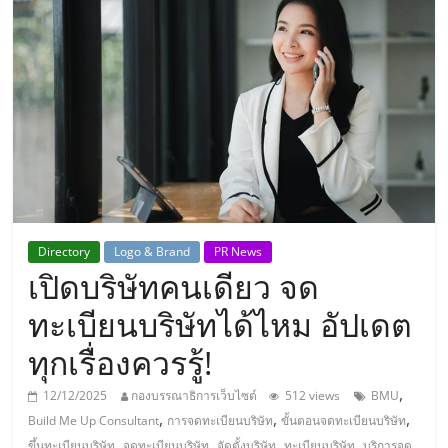
แห่ง
ประเทศไทย,
ThaiSMEsCenter,
รวม
ธุรกิจ
Directory
Logo & Brand
PR News
เปิดบริษัทคนเดียว จด
เอ
ทะเบียนบริษัทได้ไหม อัปเดต
ส
ทุกเรื่องควรรู้!
เอ็
,
12/12/2025
กองบรรณาธิการเว็บไซต์
512 views
BMU
,
,
,
Build Me Up Consultant
การจดทะเบียนบริษัท
ขั้นตอนจดทะเบียนบริษัท
,
,
,
,
ขึ้นทะเบียนบริษัท
จดทะเบียนบริษัท
จัดตั้งบริษัท
ทะเบียนบริษัท
บริการจด