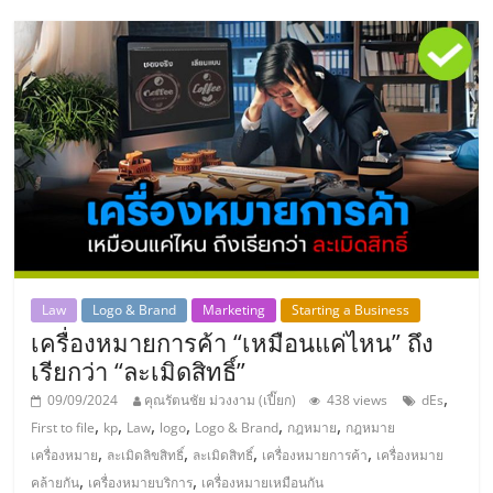
รน
ไชส์"
"ศูนย์
รวม
ข้อมูล
ธุรกิจ
SME
แห่ง
ประเทศไทย,
ThaiSMEsCenter,
Law
Logo & Brand
Marketing
Starting a Business
รวม
เครื่องหมายการค้า “เหมือนแค่ไหน” ถึง
ธุรกิจ
เรียกว่า “ละเมิดสิทธิ์”
เอ
,
09/09/2024
คุณรัตนชัย ม่วงงาม (เปี๊ยก)
438 views
dEs
ส
,
,
,
,
,
,
First to file
kp
Law
logo
Logo & Brand
กฎหมาย
กฎหมาย
เอ็
,
,
,
,
เครื่องหมาย
ละเมิดลิขสิทธิ์
ละเมิดสิทธิ์
เครื่องหมายการค้า
เครื่องหมาย
มอี
,
,
คล้ายกัน
เครื่องหมายบริการ
เครื่องหมายเหมือนกัน