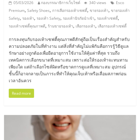
05/03/2026
กองบรรณาธิการเว็บไซต์
340 views
Esco
ลงทุน
,
,
,
,
Premium
Safety Shoes
การเลือกรองเท้าเซฟตี้
ขายรองเท้า
ขายรองเท้า
,
,
,
,
,
Safety
รองเท้า
รองเท้า Safety
รองเท้านิรภัยนำเข้า
รองเท้าเซฟตี้
,
,
,
น้อย
รองเท้าเซฟตี้คุณภาพดี
ร้านขายรองเท้า
เลือกรองเท้า
เลือกรองเท้าเซฟตี้
การลงทุนกับรองเท้าเซฟตี้คุณภาพดีสักคู่ถือเป็นเรื่องสำคัญสำหรับ
คืน
ความปลอดภัยในที่ทำงาน แต่สิ่งที่สำคัญไม่แพ้กันคือการรู้วิธีดูแล
รักษาอย่างถูกต้องเพื่อยืดอายุการใช้งานให้คุ้มค่าที่สุด รวมถึง
เทคนิคการเลือกขนาดที่เหมาะสม เพราะต่อให้รองเท้าจะทนทาน
ทุน
เพียงใด แต่ถ้าเลือกไซส์ผิดหรือขาดการดูแลที่เหมาะสม อุปกรณ์
ชิ้นนี้ก็อาจกลายเป็นภาระที่ทำให้คุณเจ็บเท้าหรือเสื่อมสภาพก่อน
ไว,
เวลาอันควร
Read more
ที่
ปรึกษา
การ