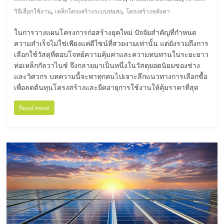
มอี
,
,
วิธีเลือกใช้งาน
เหล็กโครงสร้างระบบท่อส่ง
โครงสร้างหลังคา
ไทย,
ในการวางแผนโครงการก่อสร้างยุคใหม่ ปัจจัยสำคัญที่กำหนด
ความสำเร็จไม่ใช่เพียงแค่ดีไซน์ที่สวยงามเท่านั้น แต่ยังรวมถึงการ
SMEs,
เลือกใช้วัสดุที่ตอบโจทย์ความคุ้มค่าและความทนทานในระยะยาว
ท่อเหล็กกัลวาไนซ์ จึงกลายมาเป็นหนึ่งในวัสดุยอดนิยมของช่าง
และวิศวกร บทความนี้จะพาทุกคนไปเจาะลึกแนวทางการเลือกซื้อ
แฟ
เพื่อลดต้นทุนโครงสร้างและยืดอายุการใช้งานให้คุ้มราคาที่สุด
Read more
รน
ไชส์,
ที่
ปรึกษา