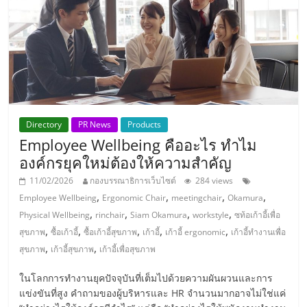
รน
ไชส์"
"ศูนย์
รวม
ข้อมูล
Directory
PR News
Products
ธุรกิจ
Employee Wellbeing คืออะไร ทำไม
SME
องค์กรยุคใหม่ต้องให้ความสำคัญ
แห่ง
ประเทศไทย,
11/02/2026
กองบรรณาธิการเว็บไซต์
284 views
ThaiSMEsCenter,
,
,
,
,
Employee Wellbeing
Ergonomic Chair
meetingchair
Okamura
รวม
,
,
,
,
Physical Wellbeing
rinchair
Siam Okamura
workstyle
ซท้อเก้าอี้เพื่อ
ธุรกิจ
,
,
,
,
,
สุขภาพ
ซื้อเก้าอี้
ซื้อเก้าอี้สุขภาพ
เก้าอี้
เก้าอี้ ergonomic
เก้าอี้ทำงานเพื่อ
เอ
,
,
สุขภาพ
เก้าอี้สุขภาพ
เก้าอี้เพื่อสุขภาพ
ส
เอ็
ในโลกการทำงานยุคปัจจุบันที่เต็มไปด้วยความผันผวนและการ
มอี
แข่งขันที่สูง คำถามของผู้บริหารและ HR จำนวนมากอาจไม่ใช่แค่