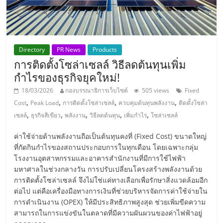
แฟ
รน
ไชส์,
Directory
PR News
Products
การติดตั้งโซล่าเซลล์ วิธีลดต้นทุนเพิ่ม
กำไรของธุรกิจยุคใหม่!
รวม
18/03/2026
กองบรรณาธิการเว็บไซต์
505 views
Fixed
,
,
,
,
Cost
Peak Load
การติดตั้งโซล่าเซลล์
ควบคุมต้นทุนพลังงาน
ติดตั้งโซล่า
แฟ
,
,
,
,
,
เซลล์
ธุรกิจสีเขียว
พลังงาน
วิธีลดต้นทุน
เพิ่มกำไร
โซล่าเซลล์
รน
ค่าใช้จ่ายด้านพลังงานถือเป็นต้นทุนคงที่ (Fixed Cost) ขนาดใหญ่
ที่กัดกินกำไรของสถานประกอบการในทุกเดือน โดยเฉพาะกลุ่ม
โรงงานอุตสาหกรรมและอาคารสำนักงานที่มีการใช้ไฟฟ้า
ไชส์
มหาศาลในช่วงกลางวัน การปรับเปลี่ยนโครงสร้างพลังงานด้วย
การติดตั้งโซล่าเซลล์ จึงไม่ใช่แค่ทางเลือกเพื่อรักษาสิ่งแวดล้อมอีก
ขาย
ต่อไป แต่คือเครื่องมือทางการเงินที่ช่วยบริหารจัดการค่าใช้จ่ายใน
การดำเนินงาน (OPEX) ให้มีประสิทธิภาพสูงสุด ช่วยเพิ่มขีดความ
สามารถในการแข่งขันในตลาดที่มีความผันผวนของค่าไฟฟ้าอยู่