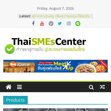
Skip
Friday, August 7, 2026
to
บริษัท Cybersecurity ในไทยที่ไหนดี?
content
Latest:
วิธีเลือกผู้ให้บริการให้คุ้มค่าและตอบ
โจทย์ธุรกิจ
อยากหาเงินทุน เพิ่มสภาพคล่องให้ธุรกิจ
เริ่มยังไงให้ผ่านฉลุย
สัมมนาออนไลน์ โอกาสบริหารสถานี
"ศูนย์
บริการน้ำมัน Shell
สัมมนาลงทุน แฟรนไชส์ยอนนี่
ThaiFranchise Meet Up จับคู่แฟรน
รวม
ไชส์ ครั้งที่ 8
ร้านเครื่องเสียงคุณภาพสูง พร้อม
โซลูชันระบบภาพและเสียง
ข้อมูล
ธุรกิจ
SME
Products