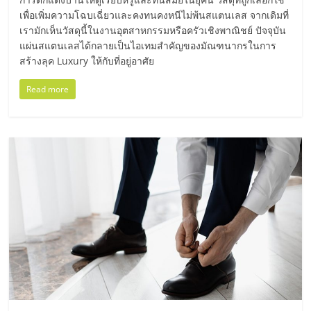
รน
เพื่อเพิ่มความโฉบเฉี่ยวและคงทนคงหนีไม่พ้นสแตนเลส จากเดิมที่
ไชส์"
เรามักเห็นวัสดุนี้ในงานอุตสาหกรรมหรือครัวเชิงพาณิชย์ ปัจจุบัน
แผ่นสแตนเลสได้กลายเป็นไอเทมสำคัญของมัณฑนากรในการ
สร้างลุค Luxury ให้กับที่อยู่อาศัย
Read more