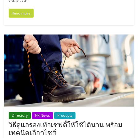
แฟ
ตลอดเวลา
รน
Read more
ไชส์
แฟ
รน
ไชส์
ขาย
หน้า
Directory
PR News
Products
วิธีดูแลรองเท้าเซฟตี้ให้ใช้ได้นาน พร้อม
บ้าน
เทคนิคเลือกไซส์