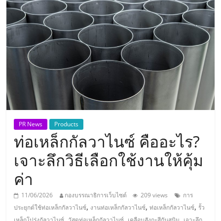
แห่ง
ประเทศไทย,
ThaiSMEsCenter,
รวม
ธุรกิจ
PR News
Products
ท่อเหล็กกัลวาไนซ์ คืออะไร?
เอ
เจาะลึกวิธีเลือกใช้งานให้คุ้ม
ส
ค่า
เอ็
11/06/2026
กองบรรณาธิการเว็บไซต์
209 views
การ
,
,
,
ประยุกต์ใช้ท่อเหล็กกัลวาไนซ์
งานท่อเหล็กกัลวาไนซ์
ท่อเหล็กกัลวาไนซ์
รั้ว
,
,
,
เหล็กโปร่งกัลวาไนซ์
วัสดุท่อเหล็กกัลวาไนซ์
เคลือบสังกะสีกันสนิม
เจาะลึก