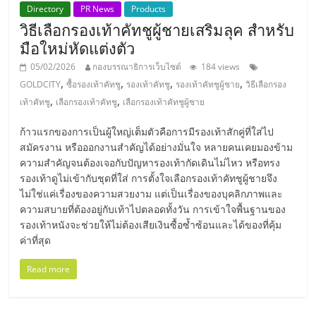
Directory
PR News
Products
วิธีเลือกรองเท้าคัทชูผู้ชายเสริมลุค สำหรับ
มือใหม่หัดแต่งตัว
05/02/2026
กองบรรณาธิการเว็บไซต์
184 views
,
,
,
,
GOLDCITY
ซื้อรองเท้าคัทชู
รองเท้าคัทชู
รองเท้าคัทชูผู้ชาย
วิธีเลือกรอง
,
,
เท้าคัทชู
เลือกรองเท้าคัทชู
เลือกรองเท้าคัทชูผู้ชาย
ก้าวแรกของการเป็นผู้ใหญ่เต็มตัวคือการมีรองเท้าสักคู่ที่ใส่ไป
สมัครงาน หรือออกงานสำคัญได้อย่างมั่นใจ หลายคนเคยมองข้าม
ความสำคัญจนต้องเจอกับปัญหารองเท้ากัดเดินไม่ไหว หรือทรง
รองเท้าดูไม่เข้ากับชุดที่ใส่ การตั้งใจเลือกรองเท้าคัทชูผู้ชายจึง
ไม่ใช่แค่เรื่องของความสวยงาม แต่เป็นเรื่องของบุคลิกภาพและ
ความสบายที่ต้องอยู่กับเท้าไปตลอดทั้งวัน การเข้าใจพื้นฐานของ
รองเท้าหนังจะช่วยให้ไม่ต้องเสียเงินซื้อซ้ำซ้อนและได้ของที่คุ้ม
ค่าที่สุด
Read more