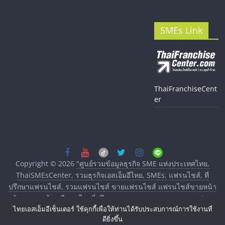
SMEs Link
ThaiFranchiseCent
er
Copyright © 2026
"ศูนย์รวมข้อมูลธุรกิจ SME แห่งประเทศไทย,
ThaiSMEsCenter, รวมธุรกิจเอสเอ็มอีไทย, SMEs, แฟรนไชส์, ที่
ปรึกษาแฟรนไชส์, รวมแฟรนไชส์ ขายแฟรนไชส์ แฟรนไชส์ขายหน้า
บ้าน ลงทุนน้อย คืนทุนไว, ที่ปรึกษาการลงทุนและขยายสาขาแฟรน
ไทยเอสเอ็มอีเซ็นเตอร์ ใช้คุกกี้เพื่อให้ท่านได้รับประสบการณ์การใช้งานที่
ไชส์, ศูนย์รวมแฟรนไชส์ พร้อมทำเลสำหรับเปิดร้าน ปรึกษาฟรี,
ดียิ่งขึ้น
บริการพัฒนาระบบแฟรนไชส์"
. All rights reserved.