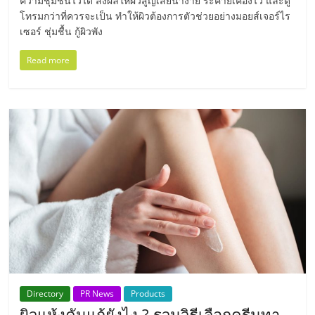
ความชุ่มชื้นไว้ได้ ส่งผลให้ผิวสูญเสียน้ำง่าย ระคายเคืองไว และดู
ศูนย์
โทรมกว่าที่ควรจะเป็น ทำให้ผิวต้องการตัวช่วยอย่างมอยส์เจอร์ไร
เซอร์ ชุ่มชื้น กู้ผิวพัง
รวม
Read more
แฟ
รน
ไชส์
พร้อม
ทำเล
สำหรับ
Directory
PR News
Products
ผิวแห้งคันแก้ยังไง ? รวมวิธีเลือกครีมทา