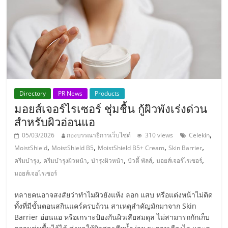
ลงทุน
และ
ขยาย
Directory
PR News
Products
สา
มอยส์เจอร์ไรเซอร์ ชุ่มชื้น กู้ผิวพังเร่งด่วน
สำหรับผิวอ่อนแอ
ขา
,
05/03/2026
กองบรรณาธิการเว็บไซต์
310 views
Celekin
,
,
,
,
MoistShield
MoistShield B5
MoistShield B5+ Cream
Skin Barrier
แฟ
,
,
,
,
,
ครีมบำรุง
ครีมบำรุงผิวหน้า
บำรุงผิวหน้า
บิวตี้ พัลส์
มอยส์เจอร์ไรเซอร์
มอยส์เจอไรเซอร์
รน
หลายคนอาจสงสัยว่าทำไมผิวยังแห้ง ลอก แสบ หรือแต่งหน้าไม่ติด
ทั้งที่มีขั้นตอนสกินแคร์ครบถ้วน สาเหตุสำคัญมักมาจาก Skin
ไชส์,
Barrier อ่อนแอ หรือเกราะป้องกันผิวเสียสมดุล ไม่สามารถกักเก็บ