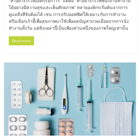
ไทย,
“ทำอย่างไรให้องค์กรมีกำไร” แต่คือ “ทำอย่างไรให้พนักงานทำงาน
ได้อย่างมีความสุขและเต็มศักยภาพ” หลายองค์กรเริ่มต้นจากการ
SMEs,
ดูแลสิ่งที่จับต้องได้ เช่น การปรับออฟฟิศให้เหมาะกับการทำงาน
แฟ
หรือเลือกเก้าอี้เพื่อสุขภาพมาใช้เพื่อลดปัญหาปวดเมื่อยจากการนั่ง
รน
ทำงานทั้งวัน แต่สิ่งเหล่านี้เป็นเพียงส่วนหนึ่งของภาพใหญ่เท่านั้น
ไชส์,
ที่
Read more
ปรึกษา
แฟ
รน
ไชส์,
รวม
แฟ
รน
ไชส์
ขาย
แฟ
รน
ไชส์
แฟ