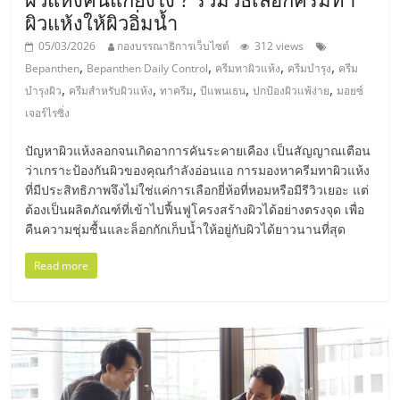
เปิด
ผิวแห้งให้ผิวอิ่มน้ำ
05/03/2026
กองบรรณาธิการเว็บไซต์
312 views
ร้าน
,
,
,
,
Bepanthen
Bepanthen Daily Control
ครีมทาผิวแห้ง
ครีมบำรุง
ครีม
,
,
,
,
,
บำรุงผิว
ครีมสำหรับผิวแห้ง
ทาครีม
บีแพนเธน
ปกป้องผิวแพ้ง่าย
มอยซ์
ปรึกษา
เจอร์ไรซิ่ง
ปัญหาผิวแห้งลอกจนเกิดอาการคันระคายเคือง เป็นสัญญาณเตือน
ฟรี,
ว่าเกราะป้องกันผิวของคุณกำลังอ่อนแอ การมองหาครีมทาผิวแห้ง
ที่มีประสิทธิภาพจึงไม่ใช่แค่การเลือกยี่ห้อที่หอมหรือมีรีวิวเยอะ แต่
บริการ
ต้องเป็นผลิตภัณฑ์ที่เข้าไปฟื้นฟูโครงสร้างผิวได้อย่างตรงจุด เพื่อ
คืนความชุ่มชื้นและล็อกกักเก็บน้ำให้อยู่กับผิวได้ยาวนานที่สุด
พัฒนา
Read more
ระบบ
แฟ