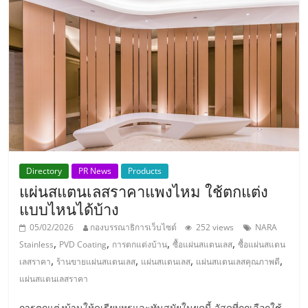
รน
ไชส์,
ศูนย์
รวม
แฟ
รน
ไชส์
พร้อม
ทำเล
สำหรับ
Directory
PR News
Products
เปิด
แผ่นสแตนเลสราคาแพงไหม ใช้ตกแต่ง
ร้าน
แบบไหนได้บ้าง
ปรึกษา
ฟรี,
05/02/2026
กองบรรณาธิการเว็บไซต์
252 views
NARA
บริการ
,
,
,
,
Stainless
PVD Coating
การตกแต่งบ้าน
ซื้อแผ่นสแตนเลส
ซื้อแผ่นสแตน
พัฒนา
,
,
,
,
เลสราคา
ร้านขายแผ่นสแตนเลส
แผ่นสแตนเลส
แผ่นสแตนเลสคุณภาพดี
ระบบ
แผ่นสแตนเลสราคา
แฟ
การตกแต่งบ้านให้ดูเรียบหรูและทันสมัยในยุคนี้ วัสดุที่ถูกเลือกใช้