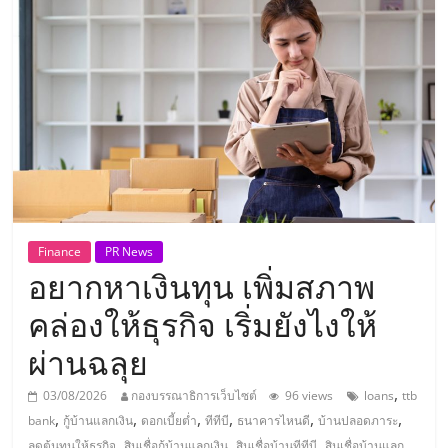
แห่ง
ประเทศไทย,
ThaiSMEsCenter,
รวม
ธุรกิจ
Finance
PR News
อยากหาเงินทุน เพิ่มสภาพ
เอ
คล่องให้ธุรกิจ เริ่มยังไงให้
ส
ผ่านฉลุย
เอ็
,
03/08/2026
กองบรรณาธิการเว็บไซต์
96 views
loans
ttb
,
,
,
,
,
,
bank
กู้บ้านแลกเงิน
ดอกเบี้ยต่ำ
ทีทีบี
ธนาคารไหนดี
บ้านปลอดภาระ
,
,
,
ลดต้นทุนให้ธุรกิจ
สินเชื่อกู้บ้านแลกเงิน
สินเชื่อบ้านทีทีบี
สินเชื่อบ้านแลก