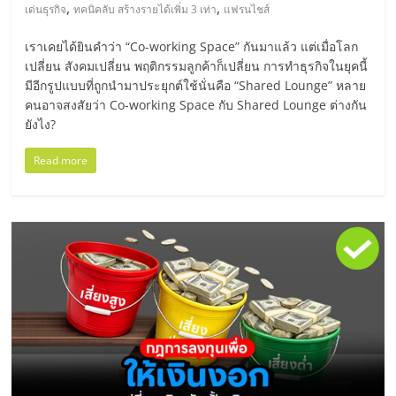
เปิด
,
,
เด่นธุรกิจ
ทคนิคลับ สร้างรายได้เพิ่ม 3 เท่า
แฟรนไชส์
เราเคยได้ยินคำว่า “Co-working Space” กันมาแล้ว แต่เมื่อโลก
ร้าน
เปลี่ยน สังคมเปลี่ยน พฤติกรรมลูกค้าก็เปลี่ยน การทำธุรกิจในยุคนี้
มีอีกรูปแบบที่ถูกนำมาประยุกต์ใช้นั่นคือ “Shared Lounge” หลาย
ปรึกษา
คนอาจสงสัยว่า Co-working Space กับ Shared Lounge ต่างกัน
ยังไง?
ฟรี,
Read more
บริการ
พัฒนา
ระบบ
แฟ