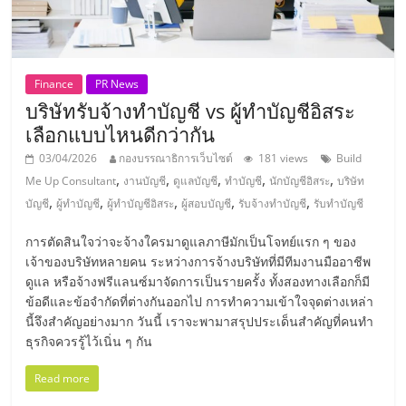
ลงทุน
และ
Finance
PR News
บริษัทรับจ้างทำบัญชี vs ผู้ทำบัญชีอิสระ
ขยาย
เลือกแบบไหนดีกว่ากัน
03/04/2026
กองบรรณาธิการเว็บไซต์
181 views
Build
สา
,
,
,
,
,
Me Up Consultant
งานบัญชี
ดูแลบัญชี
ทำบัญชี
นักบัญชีอิสระ
บริษัท
,
,
,
,
,
บัญชี
ผู้ทำบัญชี
ผู้ทำบัญชีอิสระ
ผู้สอบบัญชี
รับจ้างทำบัญชี
รับทำบัญชี
ขา
การตัดสินใจว่าจะจ้างใครมาดูแลภาษีมักเป็นโจทย์แรก ๆ ของ
เจ้าของบริษัทหลายคน ระหว่างการจ้างบริษัทที่มีทีมงานมืออาชีพ
แฟ
ดูแล หรือจ้างฟรีแลนซ์มาจัดการเป็นรายครั้ง ทั้งสองทางเลือกก็มี
ข้อดีและข้อจำกัดที่ต่างกันออกไป การทำความเข้าใจจุดต่างเหล่า
รน
นี้จึงสำคัญอย่างมาก วันนี้ เราจะพามาสรุปประเด็นสำคัญที่คนทำ
ธุรกิจควรรู้ไว้เนิ่น ๆ กัน
ไชส์,
Read more