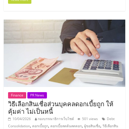
แฟ
รน
ไชส์
แฟ
รน
ไชส์
ขาย
Finance
PR News
วิธีเลือกสินเชื่อส่วนบุคคลดอกเบี้ยถูก ให้
หน้า
คุ้มค่า ไม่เป็นหนี้
10/04/2026
กองบรรณาธิการเว็บไซต์
501 views
Debt
บ้าน
,
,
,
,
Consolidation
ดอกเบี้ยถูก
ดอกเบี้ยลดต้นลดดอก
ผู้ขอสินเชื่อ
วิธีเลือกสิน