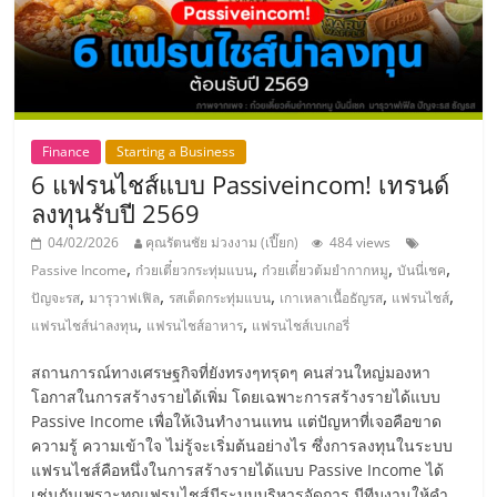
รน
ไชส์,
ศูนย์
รวม
แฟ
รน
Finance
Starting a Business
ไชส์
6 แฟรนไชส์แบบ Passiveincom! เทรนด์
พร้อม
ลงทุนรับปี 2569
ทำเล
04/02/2026
คุณรัตนชัย ม่วงงาม (เปี๊ยก)
484 views
สำหรับ
,
,
,
,
Passive Income
ก๋วยเตี๋ยวกระทุ่มแบน
ก๋วยเตี๋ยวต้มยำกากหมู
บันนี่เชค
เปิด
,
,
,
,
,
ปัญจะรส
มารุวาฟเฟิล
รสเด็ดกระทุ่มแบน
เกาเหลาเนื้อธัญรส
แฟรนไชส์
ร้าน
,
,
แฟรนไชส์น่าลงทุน
แฟรนไชส์อาหาร
แฟรนไชส์เบเกอรี่
ปรึกษา
ฟรี,
สถานการณ์ทางเศรษฐกิจที่ยังทรงๆทรุดๆ คนส่วนใหญ่มองหา
บริการ
โอกาสในการสร้างรายได้เพิ่ม โดยเฉพาะการสร้างรายได้แบบ
พัฒนา
Passive Income เพื่อให้เงินทำงานแทน แต่ปัญหาที่เจอคือขาด
ระบบ
ความรู้ ความเข้าใจ ไม่รู้จะเริ่มต้นอย่างไร ซึ่งการลงทุนในระบบ
แฟ
แฟรนไชส์คือหนึ่งในการสร้างรายได้แบบ Passive Income ได้
เช่นกันเพราะทุกแฟรนไชส์มีระบบบริหารจัดการ มีทีมงานให้คำ