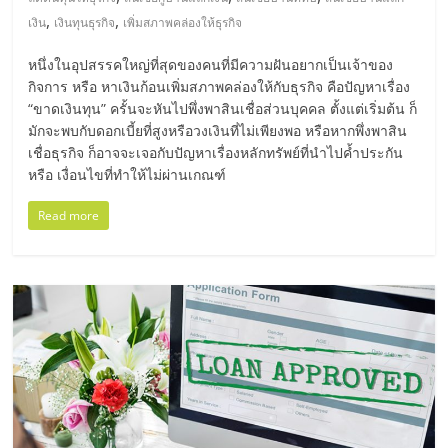
มอี
,
,
เงิน
เงินทุนธุรกิจ
เพิ่มสภาพคล่องให้ธุรกิจ
ไทย,
หนึ่งในอุปสรรคใหญ่ที่สุดของคนที่มีความฝันอยากเป็นเจ้าของ
กิจการ หรือ หาเงินก้อนเพิ่มสภาพคล่องให้กับธุรกิจ คือปัญหาเรื่อง
SMEs,
“ขาดเงินทุน” ครั้นจะหันไปพึ่งพาสินเชื่อส่วนบุคคล ตั้งแต่เริ่มต้น ก็
มักจะพบกับดอกเบี้ยที่สูงหรือวงเงินที่ไม่เพียงพอ หรือหากพึ่งพาสิน
เชื่อธุรกิจ ก็อาจจะเจอกับปัญหาเรื่องหลักทรัพย์ที่นำไปค้ำประกัน
แฟ
หรือ เงื่อนไขที่ทำให้ไม่ผ่านเกณฑ์
Read more
รน
ไชส์,
ที่
ปรึกษา