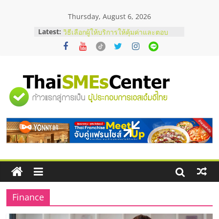
Skip
Thursday, August 6, 2026
to
content
Latest:
บริษัท Cybersecurity ในไทยที่ไหนดี?
วิธีเลือกผู้ให้บริการให้คุ้มค่าและตอบ
โจทย์ธุรกิจ
อยากหาเงินทุน เพิ่มสภาพคล่องให้ธุรกิจ
เริ่มยังไงให้ผ่านฉลุย
สัมมนาออนไลน์ โอกาสบริหารสถานี
"ศูนย์
บริการน้ำมัน Shell
สัมมนาลงทุน แฟรนไชส์ยอนนี่
ThaiFranchise Meet Up จับคู่แฟรน
รวม
ไชส์ ครั้งที่ 8
ร้านเครื่องเสียงคุณภาพสูง พร้อม
โซลูชันระบบภาพและเสียง
ข้อมูล
ธุรกิจ
SME
Finance