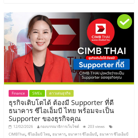
ไทย,
SMEs,
แฟ
รน
ไชส์,
ที่
ปรึกษา
แฟ
รน
ไชส์,
รวม
แฟ
รน
Finance
SMEs
ดาวเด่นธุรกิจ
ไชส์
ธุรกิจเติบโตได้ ต้องมี Supporter ที่ดี
ขาย
ธนาคาร ซีไอเอ็มบี ไทย พร้อมจะเป็น
แฟ
Supporter ของธุรกิจคุณ
รน
ไชส์
12/02/2026
กองบรรณาธิการเว็บไซต์
203 views
แฟ
,
,
,
,
CIMBThai
ซีไอเอ็มบี ไทย
ธนาคาร
ธนาคาร ซีไอเอ็มบี
ธนาคาร ซีไอเอ็มบี