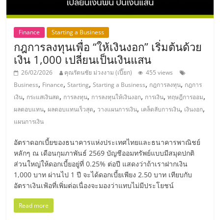
รน
ไชส์"
Finance
Starting a Business
กฎการลงทุนเพื่อ “ให้เงินงอก” เริ่มต้นด้วย
"ศูนย์
เงิน 1,000 เปลี่ยนเป็นเงินแสน
รวม
26/02/2026
คุณรัตนชัย ม่วงงาม (เปี๊ยก)
455 views
ข้อมูล
,
,
,
,
,
Business
Finance
Starting
Starting a Business
กฎการลงทุน
กฎการ
ธุรกิจ
,
,
,
,
,
,
เงิน
กระแสเงินสด
การลงทุน
การลงทุนให้เงินงอก
การเงิน
ทฤษฎีการออม
SME
,
,
,
,
,
ผลตอบแทน
ผลตอบแทนเร็วสุด
วางแผนการเงิน
เคล็ดลับการเงิน
เงินงอก
แห่ง
แผนการเงิน
ประเทศไทย,
ThaiSMEsCenter,
อัตราดอกเบี้ยของธนาคารแห่งประเทศไทยและธนาคารพาณิชย์
รวม
หลักๆ ณ เดือนกุมภาพันธ์ 2569 บัญชีออมทรัพย์แบบมีสมุดปกติ
ธุรกิจ
ส่วนใหญ่ให้ดอกเบี้ยอยู่ที่ 0.25% ต่อปี แสดงว่าถ้าเราฝากเงิน
เอ
1,000 บาท ผ่านไป 1 ปี จะได้ดอกเบี้ยเพียง 2.50 บาท เทียบกับ
ส
อัตราเงินเฟ้อที่เพิ่มต่อเนื่องจะมองว่าแทบไม่มีประโยชน์
เอ็
Read more
มอี