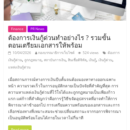
แฟ
รน
ไชส์,
Finance
PR News
ต้องการเงินกู้ด่วนทำอย่างไร ? รวมขั้น
ตอนเตรียมเอกสารให้พร้อม
รวม
10/04/2026
กองบรรณาธิการเว็บไซต์
524 views
ต้องการ
,
,
,
,
,
,
เงินกู้ด่วน
ถูกกฎหมาย
สถาบันการเงิน
สินเชื่อดิจิทัล
เงินกู้
เงินกู้ด่วน
แฟ
แหล่งเงินกู้ด่วน
รน
เมื่อสถานการณ์ทางการเงินบีบคั้นจนต้องมองหาทางออกเฉพาะ
หน้า ความรวดเร็วในการอนุมัติกลายเป็นปัจจัยที่สำคัญที่สุด การ
ควานหาแหล่งเงินกู้ด่วนที่ไว้ใจได้และถูกกฎหมายเป็นเพียงก้าว
ไชส์
แรก แต่ก้าวที่สำคัญกว่าคือการรู้วิธีขจัดอุปสรรคที่อาจทำให้การ
พิจารณาล่าช้าออกไป การเตรียมความพร้อมของเอกสารและการ
ขาย
เลือกช่องทางที่เหมาะสมจะช่วยเปลี่ยนสถานะจากรอการพิจารณา
เป็นอนุมัติพร้อมโอนได้ภายในเวลาไม่กี่นาที
Read more