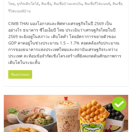
รน
,
,
,
,
,
ไทย
ธุรกิจเติบโตได้
สินเชื่อ
สินเชื่อบ้านแลกเงิน
สินเชื่อรีไฟแนนซ์
สินเชื่อ
ไชส์
รีไฟแนนซ์บ้าน
ขาย
CIMB THAI มองโอกาสและทิศทางเศรษฐกิจในปี 2569 เป็น
หน้า
อย่างไร ธนาคาร ซีไอเอ็มบี ไทย ประเมินว่าเศรษฐกิจไทยในปี
บ้าน
2569 จะยังอยู่ในสภาวะ เติบโตต่ำ โดยอัตราการขยายตัวของ
ลงทุน
GDP คาดอยู่ในช่วงประมาณ 1.5 – 1.7% สอดคล้องกับประมาณ
น้อย
การของธนาคารแห่งประเทศไทยและสถาบันเศรษฐกิจระหว่าง
คืน
ประเทศ สะท้อนข้อจำกัดเชิงโครงสร้างที่ยังคงกดดันศักยภาพการ
ทุน
เติบโตในระยะสั้น
ไว,
ที่
Read more
ปรึกษา
การ
ลงทุน
และ
ขยาย
สา
ขา
แฟ