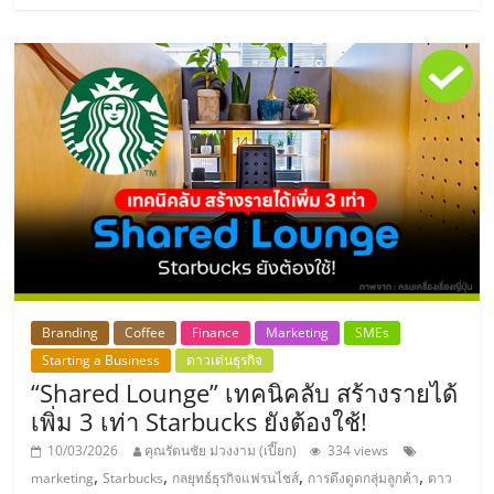
ศูนย์
รวม
แฟ
รน
ไชส์
พร้อม
Branding
Coffee
Finance
Marketing
SMEs
Starting a Business
ดาวเด่นธุรกิจ
ทำเล
“Shared Lounge” เทคนิคลับ สร้างรายได้
เพิ่ม 3 เท่า Starbucks ยังต้องใช้!
สำหรับ
10/03/2026
คุณรัตนชัย ม่วงงาม (เปี๊ยก)
334 views
,
,
,
,
marketing
Starbucks
กลยุทธ์ธุรกิจแฟรนไชส์
การดึงดูดกลุ่มลูกค้า
ดาว