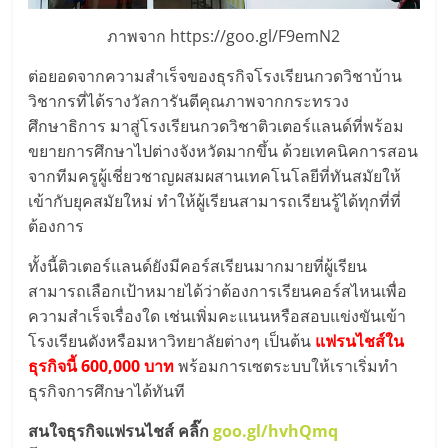
ศูนย์
ภาพจาก https://goo.gl/F9emN2
รวม
ต่อยอดจากความสำเร็จของธุรกิจโรงเรียนกวดวิชาบ้าน
วิชากรที่ได้รางวัลการันตีคุณภาพจากกระทรวง
แฟ
ศึกษาธิการ มาสู่โรงเรียนกวดวิชาติวเตอร์แลนด์ที่พร้อม
ขยายการศึกษาไปต่างจังหวัดมากขึ้น ด้วยเทคนิคการสอน
จากทีมครูผู้เชี่ยวชาญผสมผสานเทคโนโลยีที่ทันสมัยให้
รน
เข้ากับยุคสมัยใหม่ ทำให้ผู้เรียนสามารถเรียนรู้ได้ทุกที่ที่
ต้องการ
ไชส์
ทั้งนี้ติวเตอร์แลนด์ยังมีคอร์สเรียนมากมายที่ผู้เรียน
พร้อม
สามารถเลือกเป้าหมายได้ว่าต้องการเรียนคอร์สไหนเพื่อ
ความสำเร็จเรื่องใด เช่นเพิ่มคะแนนหรือสอบแข่งขันเข้า
โรงเรียนดังหรือมหาวิทยาลัยต่างๆ เป็นต้น
แฟรนไชส์ใน
ทำเล
ธุรกิจนี้ 600,000 บาท
พร้อมการเซตระบบให้เราเริ่มทำ
ธุรกิจการศึกษาได้ทันที
สำหรับ
สนใจธุรกิจแฟรนไชส์ คลิ๊ก
goo.gl/hvhQmq