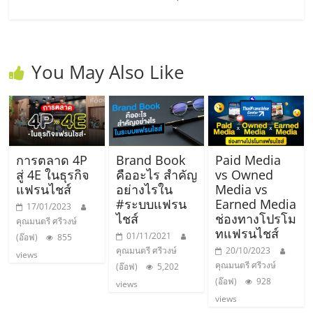
รน
ไชส์"
You May Also Like
การตลาด 4P
Brand Book
Paid Media
สู่ 4E ในธุรกิจ
คืออะไร สำคัญ
vs Owned
แฟรนไชส์
อย่างไรใน
Media vs
#ระบบแฟรน
Earned Media
17/01/2023
ไชส์
ช่องทางโปรโม
คุณมนตรี ศรีวงษ์
ทแฟรนไชส์
01/11/2021
(อ๊อฟ)
855
คุณมนตรี ศรีวงษ์
20/10/2023
views
คุณมนตรี ศรีวงษ์
(อ๊อฟ)
5,202
(อ๊อฟ)
928
views
views