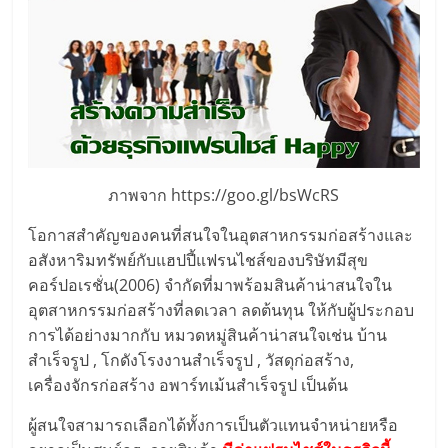
แฟ
รน
ไชส์,
รวม
ภาพจาก https://goo.gl/bsWcRS
แฟ
โอกาสสำคัญของคนที่สนใจในอุตสาหกรรมก่อสร้างและ
อสังหาริมทรัพย์กับแฮปปี้แฟรนไชส์ของบริษัทมีสุข
รน
คอร์ปอเรชั่น(2006) จำกัดที่มาพร้อมสินค้าน่าสนใจใน
อุตสาหกรรมก่อสร้างที่ลดเวลา ลดต้นทุน ให้กับผู้ประกอบ
ไชส์
การได้อย่างมากกับ หมวดหมู่สินค้าน่าสนใจเช่น บ้าน
สำเร็จรูป , โกดังโรงงานสำเร็จรูป , วัสดุก่อสร้าง,
ขาย
เครื่องจักรก่อสร้าง อพาร์ทเม้นสำเร็จรูป เป็นต้น
ผู้สนใจสามารถเลือกได้ทั้งการเป็นตัวแทนจำหน่ายหรือ