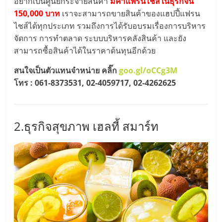
แฟ
อยากเป็นศูนย์กระจายสินค้า
มีค่าแฟรนไชส์ในธุรกิจนี้
150,000 บาท
เราจะสามารถขายสินค้าของแฮปปี้แฟรน
รน
ไชส์ได้ทุกประเภท รวมถึงการได้รับอบรมเรื่องการบริหาร
จัดการ การทำตลาด ระบบบริหารคลังสินค้า และยัง
ไชส์
สามารถซื้อสินค้าได้ในราคาต้นทุนอีกด้วย
สนใจเป็นตัวแทนจำหน่าย คลิ๊ก
goo.gl/oCCg3M
แฟ
โทร : 061-8373531, 02-4059717, 02-4262625
รน
2.ธุรกิจสุขภาพ เฮลที้ สมาร์ท
ไชส์
ขาย
หน้า
บ้าน