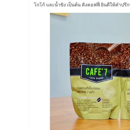
ไทย,
โกโก้ และน้ำขิง เป็นต้น คิงคอฟฟี่ ยินดีให้คำปร
SMEs,
แฟ
รน
ไชส์,
ที่
ปรึกษา
แฟ
รน