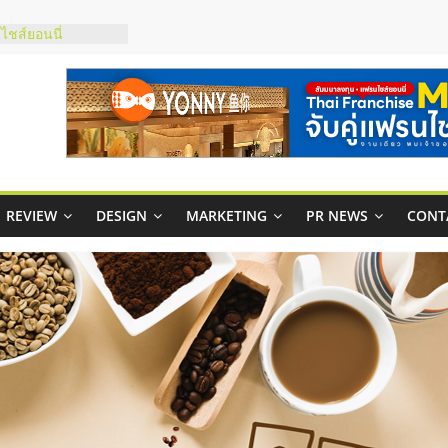
กาสบริหารสถานี
ชส์ยอนนี่
t Up จับคู่แฟรน
ภาพสูง พร้อม
ะเสียง
ty ในไทยที่ไหนดี?
รให้คุ้มค่าและตอบ
REVIEW
DESIGN
MARKETING
PR NEWS
CONT
มสภาพคล่องให้ธุรกิจ