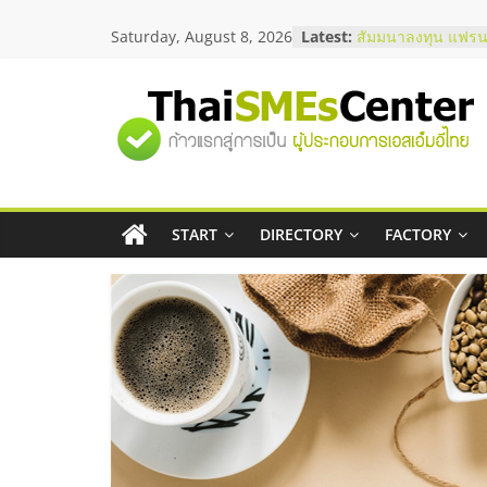
Skip
Saturday, August 8, 2026
Latest:
สัมมนาออนไลน์ โอ
to
บริการน้ำมัน Shell
content
สัมมนาลงทุน แฟรนไ
ThaiFranchise Mee
"ศูนย์
ไชส์ ครั้งที่ 8
ร้านเครื่องเสียงคุณ
โซลูชันระบบภาพแล
รวม
บริษัท Cybersecuri
วิธีเลือกผู้ให้บริกา
โจทย์ธุรกิจ
START
DIRECTORY
FACTORY
ข้อมูล
อยากหาเงินทุน เพิ่
เริ่มยังไงให้ผ่านฉลุย
ธุรกิจ
SME
แห่ง