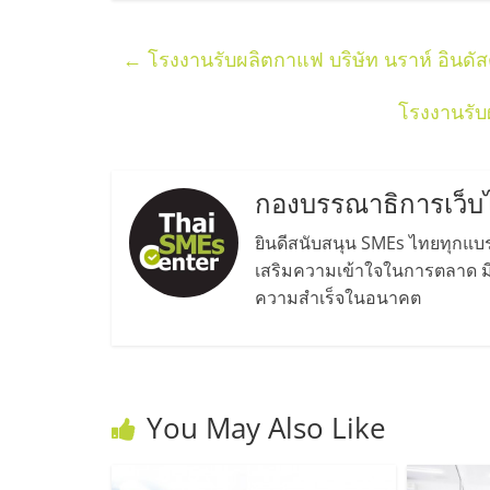
และ
←
โรงงานรับผลิตกาแฟ บริษัท นราห์ อินดัส
ขยาย
โรงงานรับ
สา
ขา
กองบรรณาธิการเว็บ
ยินดีสนับสนุน SMEs ไทยทุกแบรน
แฟ
เสริมความเข้าใจในการตลาด มีค
ความสำเร็จในอนาคต
รน
ไชส์,
You May Also Like
ศูนย์