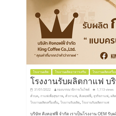
ประเทศไทย,
ThaiSMEsCenter
รวม
ธุรกิจ
เอ
ส
โรงงานผลิต
โรงงานผลิตอาหารเสริม
โรงงานผลิตเครื่อง
โรงงานรับผลิตกาแฟ บริษ
เอ็
31/01/2022
กองบรรณาธิการเว็บไซต์
1,113 views
,
,
,
,
,
คั่วบด
กาแฟเพื่อสุขภาพ
คั่วกาแฟ
คิงคอฟฟี่
ธุรกิจกาแฟ
ผลิ
มอี
,
,
โรงงานผลิตเครื่องดื่ม
โรงงานรับผลิต
โรงงานรับผลิตกาแฟ
บริษัท คิงคอฟฟี่ จำกัด เราเป็นโรงงาน OEM รับผลิ