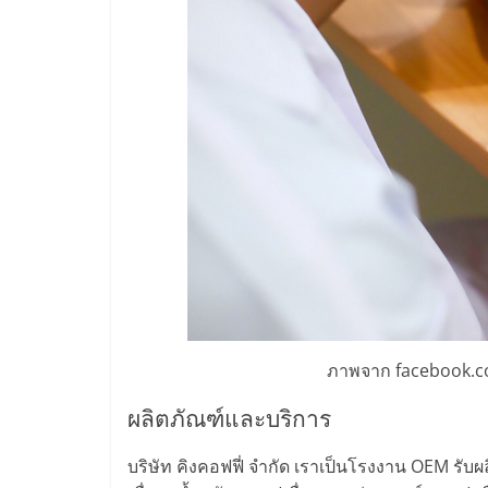
ไชส์
แฟ
รน
ไชส์
ขาย
หน้า
ภาพจาก facebook.
บ้าน
ผลิตภัณฑ์และบริการ
ลงทุน
บริษัท คิงคอฟฟี่ จำกัด เราเป็นโรงงาน OEM รับผ