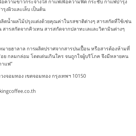
เพื่อความขาวกระจ่างใส กาแฟเพื่อความฟิต กระชับ กาแฟบำรุง
งผิวและเล็บ เป็นต้น
ผลิตน้ำผลไม้ปรุงแต่งด้วยคุณค่าในรสชาติต่างๆ สารสกัดที่ใช้เช่น
น สารสกัดจากคิวเทน สารสกัดจากปลาทะเลและวิตามินต่างๆ
งหมายฮาลาล การผลิตปราศจากสารปนเปื้อน หรือสารต้องห้ามที่
ร่อย กลมกล่อม โดดเด่นเกินใคร จนถูกใจผู้บริโภค จึงมีหลายคน
ากาแฟ”
แขวงจอมทอง เขตจอมทอง กรุงเทพฯ 10150
ingcoffee.co.th