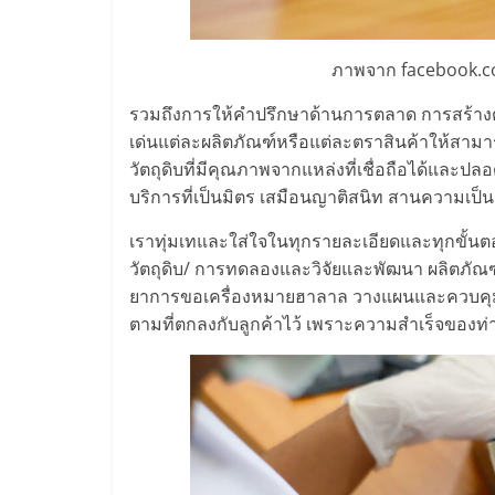
ไชส์,
ภาพจาก facebook.
รวม
รวมถึงการให้คำปรึกษาด้านการตลาด การสร้างตรา
เด่นแต่ละผลิตภัณฑ์หรือแต่ละตราสินค้าให้สามา
แฟ
วัตถุดิบที่มีคุณภาพจากแหล่งที่เชื่อถือได้และปล
บริการที่เป็นมิตร เสมือนญาติสนิท สานความเป็นคู่
รน
เราทุ่มเทและใส่ใจในทุกรายละเอียดและทุกขั้น
วัตถุดิบ/ การทดลองและวิจัยและพัฒนา ผลิต
ไชส์
ยาการขอเครื่องหมายฮาลาล วางแผนและควบคุ
ตามที่ตกลงกับลูกค้าไว้ เพราะความสำเร็จของท่
ขาย
แฟ
รน