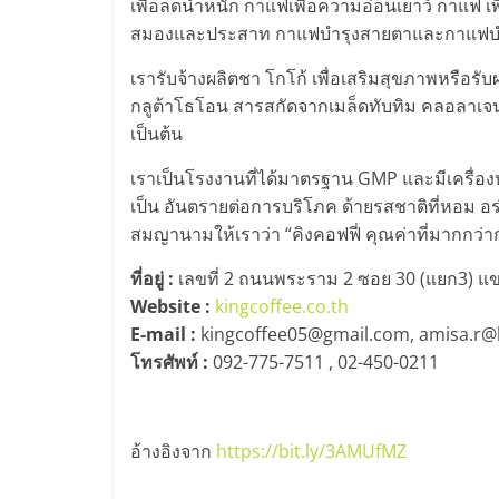
เพื่อลดน้ำหนัก กาแฟเพื่อความอ่อนเยาว์ กาแฟ 
น้อย
สมองและประสาท กาแฟบำรุงสายตาและกาแฟบำรุ
คืน
เรารับจ้างผลิตชา โกโก้ เพื่อเสริมสุขภาพหรือรับ
กลูต้าโธโอน สารสกัดจากเมล็ดทับทิม คลอลาเจ
เป็นต้น
ทุน
เราเป็นโรงงานที่ได้มาตรฐาน GMP และมีเครื่อ
ไว,
เป็น อันตรายต่อการบริโภค ด้ายรสชาติที่หอม อ
สมญานามให้เราว่า “คิงคอฟฟี่ คุณค่าที่มากกว่
ที่
ที่อยู่ :
เลขที่ 2 ถนนพระราม 2 ซอย 30 (แยก3) 
Website :
kingcoffee.co.th
ปรึกษา
E-mail :
kingcoffee05@gmail.com, amisa.r@k
โทรศัพท์ :
092-775-7511 , 02-450-0211
การ
ลงทุน
อ้างอิงจาก
https://bit.ly/3AMUfMZ