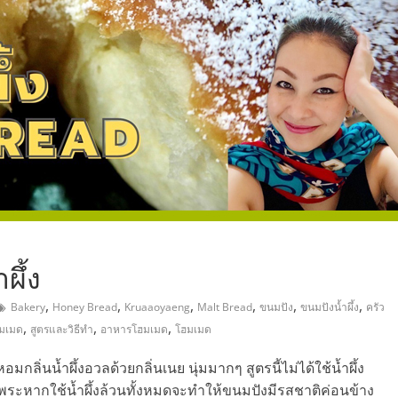
,
ผึ้ง
,
,
,
,
,
,
Bakery
Honey Bread
Kruaaoyaeng
Malt Bread
ขนมปัง
ขนมปังน้ำผึ้ง
ครัว
,
,
,
ฮมเมด
สูตรและวิธีทำ
อาหารโฮมเมด
โฮมเมด
มกลิ่นน้ำผึ้งอวลด้วยกลิ่นเนย นุ่มมากๆ สูตรนี้ไม่ได้ใช้น้ำผึ้ง
พระหากใช้น้ำผึ้งล้วนทั้งหมดจะทำให้ขนมปังมีรสชาติค่อนข้าง