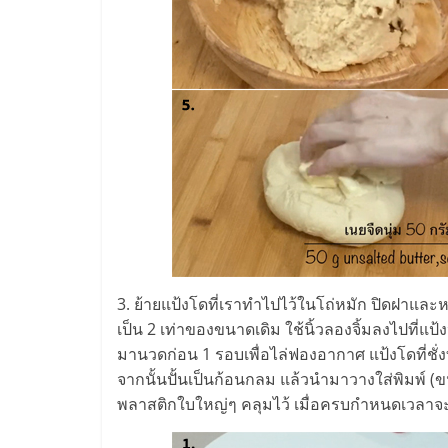
น้อย
คืน
ทุน
ไว,
ที่
ปรึกษา
3. ย้ายแป้งโดที่เราทำไปไว้ในโถ่หมัก ปิดฝาและห
เป็น 2 เท่าของขนาดเดิม ใช้นิ้วลองจิ้มลงไปที่แ
การ
มานวดก่อน 1 รอบเพื่อไล่ฟองอากาศ แป้งโดที่ชั่งท
จากนั้นปั้นเป็นก้อนกลม แล้วนำมาวางใส่พิมพ์ (ขน
ลงทุน
พลาสติกใบใหญ่ๆ คลุมไว้ เมื่อครบกำหนดเวลาจะได้