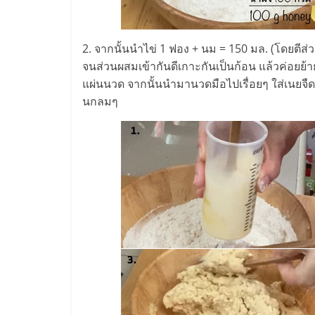
ไชส์
2. จากนั้นนำไข่ 1 ฟอง + นม = 150 มล. (โดยตีส
แฟ
จนส่วนผสมเข้ากันดีเกาะกันเป็นก้อน แล้วค่อยย้
แผ่นนวด จากนั้นนำมานวดมือไปเรื่อยๆ ใส่เนยจืดน
รน
นกลมๆ
ไชส์
ขาย
หน้า
บ้าน
ลงทุน