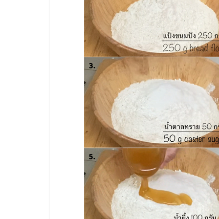
ไชส์,
รวม
แฟ
รน
ไชส์
ขาย
แฟ
รน