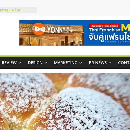
ชส์ยอนนี่
t Up จับคู่แฟรน
ภาพสูง พร้อม
ะเสียง
ty ในไทยที่ไหนดี?
รให้คุ้มค่าและตอบ
มสภาพคล่องให้ธุรกิจ
REVIEW
DESIGN
MARKETING
PR NEWS
CONT
กาสบริหารสถานี