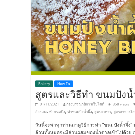
ประเทศไทย,
ThaiSMEsCenter
รวม
ธุรกิจ
เอ
ส
Bakery
How To
สูตรและวิธีทำ ขนมปังน้ำ
เอ็
01/11/2021
กองบรรณาธิการเว็บไซต์
858 views
,
,
,
,
อ๋อยเอง
ทำขนมปัง
ทำขนมปังน้ำผึ้ง
สูตรอาหาร
สูตรอาหารโ
มอี
วันนี้จะพาทุกท่านมาดูวิธีการทำ “ขนมปังน้ำผึ้ง” หอ
ล้วนทั้งหมดจะมีส่วนผสมของน้ำตาลเข้าไปด้วย เ