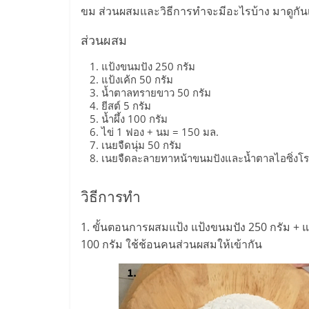
ไทย,
ขม ส่วนผสมและวิธีการทำจะมีอะไรบ้าง มาดูกัน
SMEs,
ส่วนผสม
แฟ
แป้งขนมปัง 250 กรัม
แป้งเค้ก 50 กรัม
น้ำตาลทรายขาว 50 กรัม
รน
ยีสต์ 5 กรัม
น้ำผึ้ง 100 กรัม
ไข่ 1 ฟอง + นม = 150 มล.
ไชส์,
เนยจืดนุ่ม 50 กรัม
เนยจืดละลายทาหน้าขนมปังและน้ำตาลไอซิ่งโร
ที่
วิธีการทำ
ปรึกษา
1. ขั้นตอนการผสมแป้ง แป้งขนมปัง 250 กรัม + แป้
100 กรัม ใช้ช้อนคนส่วนผสมให้เข้ากัน
แฟ
รน