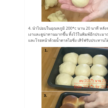
รวม
แฟ
รน
4. นำไปอบในอุณหภูมิ 200*c นาน 20 นาที หลังจ
เงาและดูน่าทานมากขึ้น ทิ้งไว้ในพิมพ์อีกประม
ไชส์
และโรยหน้าด้วยน้ำตาลไอซิ่ง เสิร์ฟรับประทานได
พร้อม
ทำเล
สำหรับ
เปิด