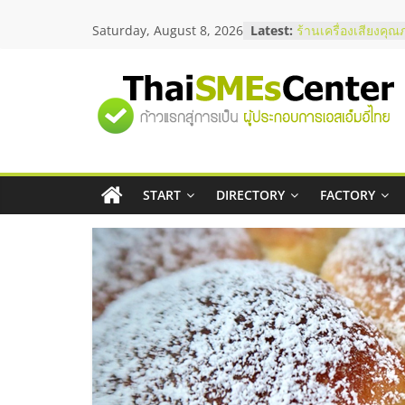
Skip
Saturday, August 8, 2026
Latest:
สัมมนาลงทุน แฟรนไ
to
ThaiFranchise Mee
content
ไชส์ ครั้งที่ 8
ร้านเครื่องเสียงคุณ
"ศูนย์
โซลูชันระบบภาพแล
บริษัท Cybersecuri
วิธีเลือกผู้ให้บริกา
รวม
โจทย์ธุรกิจ
อยากหาเงินทุน เพิ่
เริ่มยังไงให้ผ่านฉลุย
START
DIRECTORY
FACTORY
ข้อมูล
สัมมนาออนไลน์ โอ
บริการน้ำมัน Shell
ธุรกิจ
SME
แห่ง