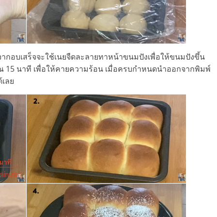
ากอบเสร็จจะใช้เนยจืดละลายทาหน้าขนมปังเพื่อให้ขนมปังขึ้น
าณ 15 นาที เพื่อให้คายความร้อน เมื่อครบกำหนดนำออกจากพิมพ์
้เลย