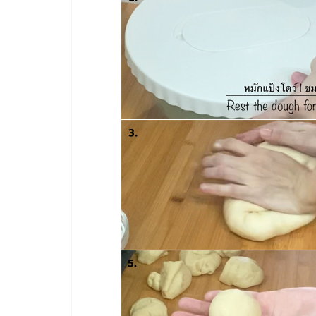
และ
ขยาย
สา
ขา
แฟ
รน
ไชส์,
ศูนย์