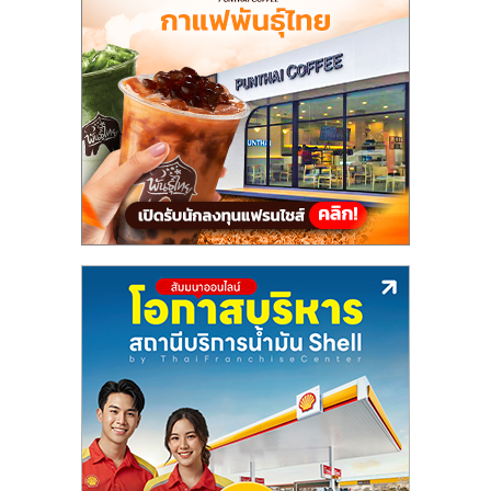
รน
ไชส์"
"ศูนย์
รวม
ข้อมูล
ธุรกิจ
SME
แห่ง
ประเทศไทย,
ThaiSMEsCenter,
รวม
ธุรกิจ
เอ
ส
เอ็
มอี