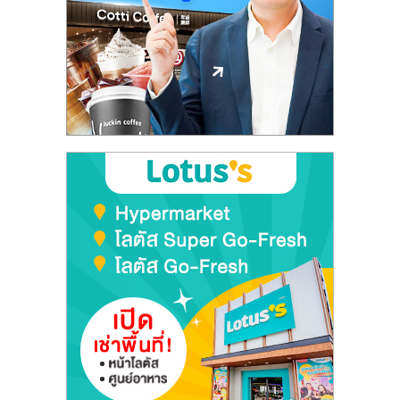
รน
ไชส์,
ศูนย์
รวม
แฟ
รน
ไชส์
พร้อม
ทำเล
สำหรับ
เปิด
ร้าน
ปรึกษา
ฟรี,
บริการ
พัฒนา
ระบบ
แฟ