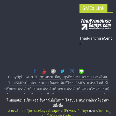
SMEs Link
ThaiFranchiseCent
er
Copyright © 2026
"ศูนย์รวมข้อมูลธุรกิจ SME แห่งประเทศไทย,
ThaiSMEsCenter, รวมธุรกิจเอสเอ็มอีไทย, SMEs, แฟรนไชส์, ที่
ปรึกษาแฟรนไชส์, รวมแฟรนไชส์ ขายแฟรนไชส์ แฟรนไชส์ขายหน้า
บ้าน ลงทุนน้อย คืนทุนไว, ที่ปรึกษาการลงทุนและขยายสาขาแฟรน
ไทยเอสเอ็มอีเซ็นเตอร์ ใช้คุกกี้เพื่อให้ท่านได้รับประสบการณ์การใช้งานที่
ไชส์, ศูนย์รวมแฟรนไชส์ พร้อมทำเลสำหรับเปิดร้าน ปรึกษาฟรี,
ดียิ่งขึ้น
บริการพัฒนาระบบแฟรนไชส์"
. All rights reserved.
อ่านนโยบายคุ้มครองข้อมูลส่วนบุคคล (Privacy Policy)
และ
นโยบาย
คุกกี้ (Cookie Policy)