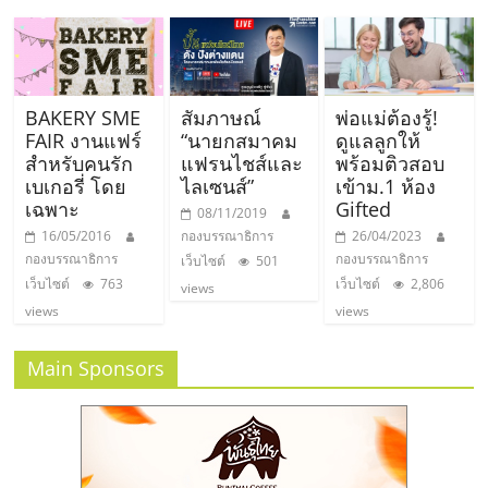
เปิด
ร้าน
BAKERY SME
สัมภาษณ์
พ่อแม่ต้องรู้!
ปรึกษา
FAIR งานแฟร์
“นายกสมาคม
ดูแลลูกให้
สําหรับคนรัก
แฟรนไชส์และ
พร้อมติวสอบ
เบเกอรี่ โดย
ไลเซนส์”
เข้าม.1 ห้อง
ฟรี,
เฉพาะ
Gifted
08/11/2019
16/05/2016
กองบรรณาธิการ
26/04/2023
บริการ
กองบรรณาธิการ
กองบรรณาธิการ
เว็บไซต์
501
เว็บไซต์
763
เว็บไซต์
2,806
views
พัฒนา
views
views
ระบบ
Main Sponsors
แฟ