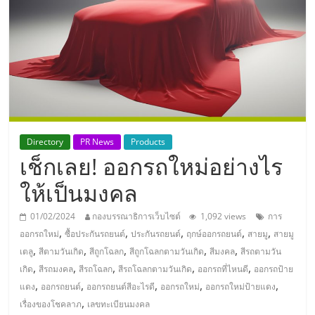
แห่ง
ประเทศไทย,
ThaiSMEsCenter,
รวม
Directory
PR News
Products
เช็กเลย! ออกรถใหม่อย่างไร
ธุรกิจ
ให้เป็นมงคล
เอ
01/02/2024
กองบรรณาธิการเว็บไซต์
1,092 views
การ
,
,
,
,
,
ออกรถใหม่
ซื้อประกันรถยนต์
ประกันรถยนต์
ฤกษ์ออกรถยนต์
สายมู
สายมู
ส
,
,
,
,
,
เตลู
สีตามวันเกิด
สีถูกโฉลก
สีถูกโฉลกตามวันเกิด
สีมงคล
สีรถตามวัน
,
,
,
,
,
เกิด
สีรถมงคล
สีรถโฉลก
สีรถโฉลกตามวันเกิด
ออกรถที่ไหนดี
ออกรถป้าย
เอ็
,
,
,
,
,
แดง
ออกรถยนต์
ออกรถยนต์สีอะไรดี
ออกรถใหม่
ออกรถใหม่ป้ายแดง
,
เรื่องของโชคลาภ
เลขทะเบียนมงคล