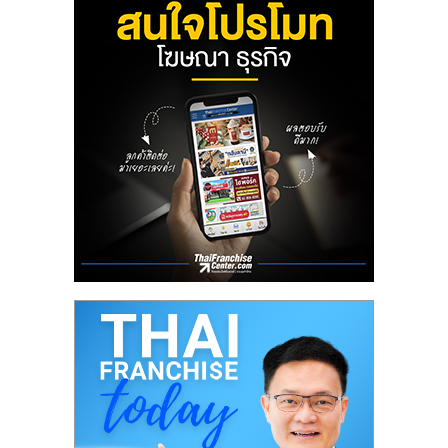
รน
ไชส์
ขาย
หน้า
บ้าน
ลงทุน
น้อย
คืน
ทุน
ไว,
ที่
ปรึกษา
การ
ลงทุน
และ
ขยาย
สา
ขา
แฟ