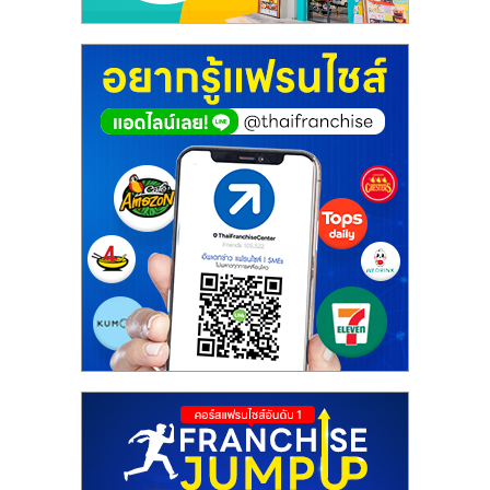
รน
ไชส์"