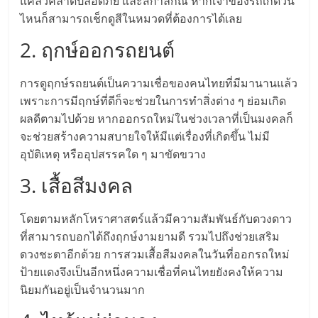
แฟ
แคล้วคลาดปลอดภัย และสีกาลกิณี หากเจ้าของรถเกิดวัน
ไหนก็สามารถเช็กดูสีในหมวดที่ต้องการได้เลย
รน
2. ฤกษ์ออกรถยนต์
ไชส์
การดูฤกษ์รถยนต์เป็นความเชื่อของคนไทยที่มีมานานแล้ว
เพราะการมีฤกษ์ที่ดีก็จะช่วยในการทำสิ่งต่าง ๆ ย่อมเกิด
แฟ
ผลดีตามไปด้วย หากออกรถใหม่ในช่วงเวลาที่เป็นมงคลก็
จะช่วยสร้างความสบายใจให้มีแต่เรื่องที่เกิดขึ้น ไม่มี
รน
อุบัติเหตุ หรืออุปสรรคใด ๆ มาขัดขวาง
3. เสื้อสีมงคล
ไชส์
โดยตามหลักโหราศาสตร์แล้วมีความสัมพันธ์กับดวงดาว
ขาย
ที่สามารถบอกได้ถึงฤกษ์งามยามดี รวมไปถึงช่วยเสริม
ดวงชะตาอีกด้วย การสวมเสื้อสีมงคลในวันที่ออกรถใหม่
หน้า
ป้ายแดงจึงเป็นอีกหนึ่งความเชื่อที่คนไทยยังคงให้ความ
นิยมกันอยู่เป็นจำนวนมาก
บ้าน