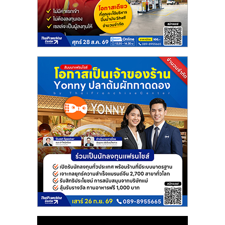
ไทย,
SMEs,
แฟ
รน
ไชส์,
ที่
ปรึกษา
แฟ
รน
ไชส์,
รวม
แฟ
รน
ไชส์
ขาย
แฟ
รน
ไชส์
แฟ