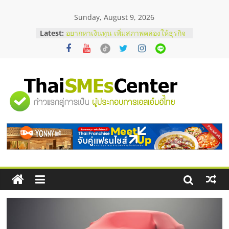
Skip
Sunday, August 9, 2026
to
content
Latest:
อยากหาเงินทุน เพิ่มสภาพคล่องให้ธุรกิจ
เริ่มยังไงให้ผ่านฉลุย
สัมมนาออนไลน์ โอกาสบริหารสถานี
บริการน้ำมัน Shell
สัมมนาลงทุน แฟรนไชส์ยอนนี่
ThaiFranchise Meet Up จับคู่แฟรน
"ศูนย์
ไชส์ ครั้งที่ 8
ร้านเครื่องเสียงคุณภาพสูง พร้อม
โซลูชันระบบภาพและเสียง
รวม
บริษัท Cybersecurity ในไทยที่ไหนดี?
วิธีเลือกผู้ให้บริการให้คุ้มค่าและตอบ
โจทย์ธุรกิจ
ข้อมูล
ธุรกิจ
SME