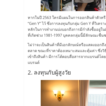
น้อย
คืน
หากในปี 2563 ใครมีแผนในการออกสินค้าตัวหรือ
“Gen Y” ไว้ ซึ่งการลงทุนกับกลุ่ม Gen Y ที่วิเครา
หลักในการทำงานบ่งบอกถึงการมีกำลังซื้ออยู่ใน
ทุน
ที่เกิดช่วง 1981-1997 บุคคลกลุ่มนี้มีลักษณะชื่
ไว,
ไม่ว่าจะเป็นสินค้าที่มีเอกลักษณ์หรือแสดงออก
ตลาด ขณะที่ราคาต้องเหมาะสมและคุ้มค่า ซึ่งวิธีเข
ที่
เข้าถึงสินค้า มีการโต้ตอบสื่อสารจากแบรนด์โดย
แบรนด์
ปรึกษา
2. ลงทุนกับผู้สูงวัย
การ
ลงทุน