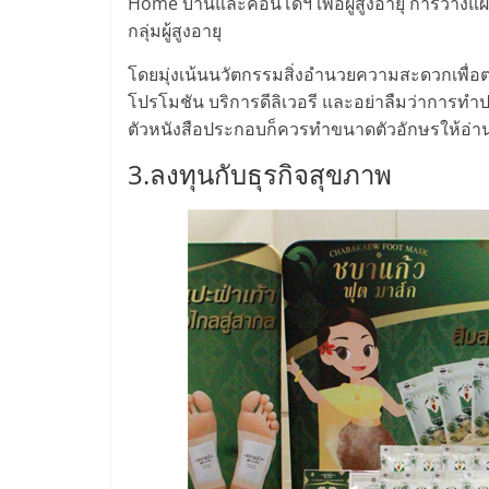
รวม
Home บ้านและคอนโดฯ เพื่อผู้สูงอายุ การวางแผ
กลุ่มผู้สูงอายุ
แฟ
โดยมุ่งเน้นนวัตกรรมสิ่งอำนวยความสะดวกเพื่อ
โปรโมชัน บริการดีลิเวอรี และอย่าลืมว่าการทำประ
รน
ตัวหนังสือประกอบก็ควรทำขนาดตัวอักษรให้อ่านง
3.ลงทุนกับธุรกิจสุขภาพ
ไชส์
พร้อม
ทำเล
สำหรับ
เปิด