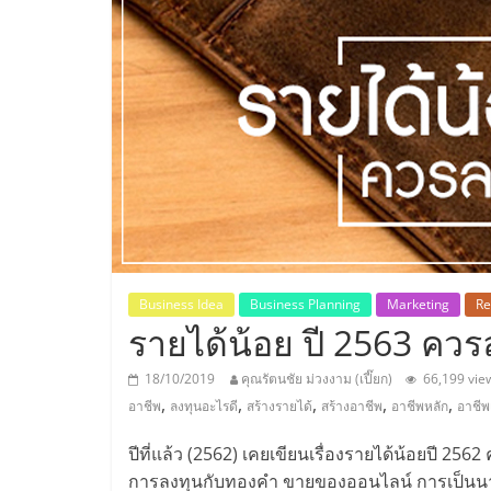
ประเทศไทย,
ThaiSMEsCenter
รวม
ธุรกิจ
เอ
ส
Business Idea
Business Planning
Marketing
Re
รายได้น้อย ปี 2563 ควร
เอ็
18/10/2019
คุณรัตนชัย ม่วงงาม (เปี๊ยก)
66,199 vie
,
,
,
,
,
อาชีพ
ลงทุนอะไรดี
สร้างรายได้
สร้างอาชีพ
อาชีพหลัก
อาชีพ
มอี
ปีที่แล้ว (2562) เคยเขียนเรื่องรายได้น้อยปี 2
การลงทุนกับทองคำ ขายของออนไลน์ การเป็นนาย