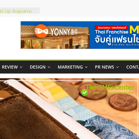
ชส์ยอนนี่
t Up จับคู่แฟรน
ภาพสูง พร้อม
ะเสียง
ty ในไทยที่ไหนดี?
รให้คุ้มค่าและตอบ
มสภาพคล่องให้ธุรกิจ
REVIEW
DESIGN
MARKETING
PR NEWS
CONT
กาสบริหารสถานี