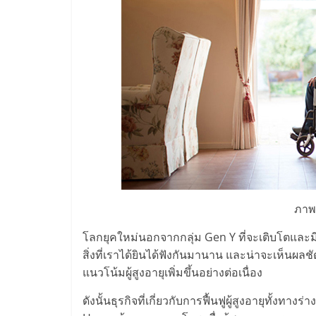
และ
ขยาย
สา
ขา
แฟ
รน
ภาพ
โลกยุคใหม่นอกจากกลุ่ม Gen Y ที่จะเติบโตและมีจำนว
ไชส์,
สิ่งที่เราได้ยินได้ฟังกันมานาน และน่าจะเห็นผลชั
แนวโน้มผู้สูงอายุเพิ่มขึ้นอย่างต่อเนื่อง
ศูนย์
ดังนั้นธุรกิจที่เกี่ยวกับการฟื้นฟูผู้สูงอายุทั้ง