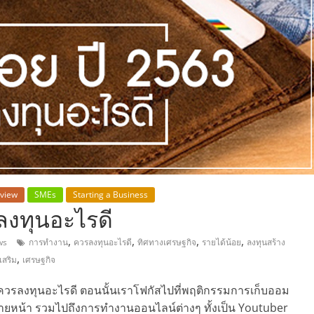
,
view
SMEs
Starting a Business
ลงทุนอะไรดี
,
,
,
,
ws
การทำงาน
ควรลงทุนอะไรดี
ทิศทางเศรษฐกิจ
รายได้น้อย
ลงทุนสร้าง
,
เสริม
เศรษฐกิจ
562 ควรลงทุนอะไรดี ตอนนั้นเราโฟกัสไปที่พฤติกรรมการเก็บออม
หน้า รวมไปถึงการทำงานออนไลน์ต่างๆ ทั้งเป็น Youtuber