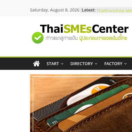
Skip
Saturday, August 8, 2026
Latest:
สัมมนาลงทุน แฟรนไ
to
ThaiFranchise Mee
content
ไชส์ ครั้งที่ 8
ร้านเครื่องเสียงคุณ
"ศูนย์
โซลูชันระบบภาพแล
บริษัท Cybersecuri
วิธีเลือกผู้ให้บริกา
รวม
โจทย์ธุรกิจ
อยากหาเงินทุน เพิ่
เริ่มยังไงให้ผ่านฉลุย
START
DIRECTORY
FACTORY
ข้อมูล
สัมมนาออนไลน์ โอ
บริการน้ำมัน Shell
ธุรกิจ
SME
แห่ง