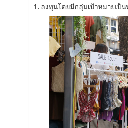
1. ลงทุนโดยมีกลุ่มเป้าหมายเป็
ไชส์
แฟ
รน
ไชส์
ขาย
หน้า
บ้าน
ลงทุน