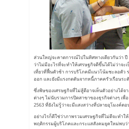
ไชส์,
รวม
แฟ
รน
ส่วนใหญ่จะคาดการณ์ไปในทิศทางเดียวกันว่า ปี 2
ว่าไม่มีอะไรที่จะทำให้เศรษฐกิจดีขึ้นได้ไม่ว
เที่ยวที่ฟื้นตัวช้า การบริโภคมีแนวโน้มชะลอต
ไชส์
ออก และยังมีแรงกดดันจากหนี้ภาคครัวเรือนระดับสูง
ขาย
ซึ่งพิษของเศรษฐกิจที่ไม่สู้ดีอาจเห็นตัวอย่าง
ต่างๆ ไม่นับรวมการปิดสาขาของธุรกิจต่างๆ เพื
แฟ
2563 ที่ยังไม่รู้ว่าจะมีแสงสว่างที่ปลายอุโมงค์ต
อย่างไรก็ดีใช่ว่าภาพรวมเศรษฐกิจที่ไม่ดีจะทำใ
รน
พฤติกรรมผู้บริโภคและกระแสสังคมยุคใหม่พบว่ามี 