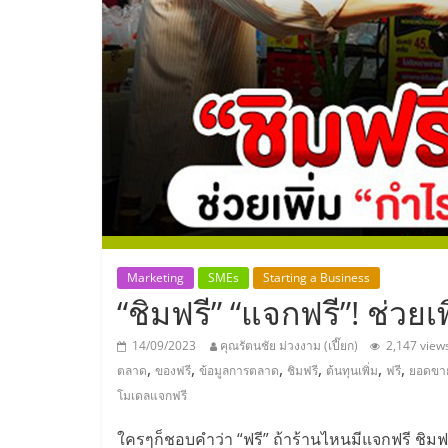
ประเทศไทย,
ThaiSMEsCenter
รวม
ธุรกิจ
เอ
ส
Marketing
SMEs
Starting a Business
“ชิมฟรี” “แจกฟรี”! ช่วยเ
เอ็
14/09/2023
คุณรัตนชัย ม่วงงาม (เปี๊ยก)
2,147 view
,
,
,
,
,
,
ตลาด
ของฟรี
ข้อมูลการตลาด
ชิมฟรี
ต้นทุนเพิ่ม
ฟรี
ยอดขา
มอี
โมเดลแจกฟรี
ใครๆก็ชอบคำว่า “ฟรี” ถ้าร้านไหนมีแจกฟรี ชิมฟร