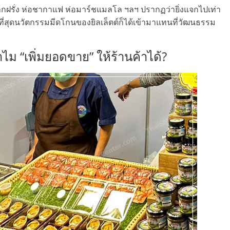
กฝรั่ง ห่อชากาแฟ ห่อมาร์ชแมลโล ฯลฯ ปรากฏว่ายิ่งแจกไปเท่า
ในที่สุดนวัตกรรมมีดโกนของยิลเล็ตต์ก็ได้เข้ามาแทนที่วัฒนธรรม
ทำไม “เพิ่มยอดขาย” ให้ร้านค้าได้?