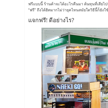
ไทย,
ฟรีแบบนี้ ร้านค้าจะได้อะไรคืนมา ต้นทุนที่เสีย
SMEs,
“ฟรี” ถึงได้ฮิตมากไม่ว่ายุคไหนสมัยใดวิธีนี้ก็ยังใช
แจกฟรี! ดีอย่างไร?
แฟ
รน
ไชส์,
ที่
ปรึกษา
แฟ
รน