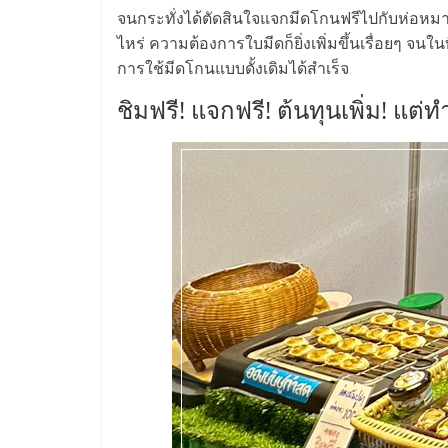
น้อย
จนกระทั่งได้ตัดสินใจแจกมีดโกนฟรีไปกับห่อหมา
ไหร่ ความต้องการใบมีดก็ยิ่งเพิ่มขึ้นเรื่อยๆ จน
การใช้มีดโกนแบบดั้งเดิมได้สำเร็จ
คืน
ชิมฟรี! แจกฟรี! ต้นทุนเพิ่ม! แต่
ทุน
ไว,
ที่
ปรึกษา
การ
ลงทุน