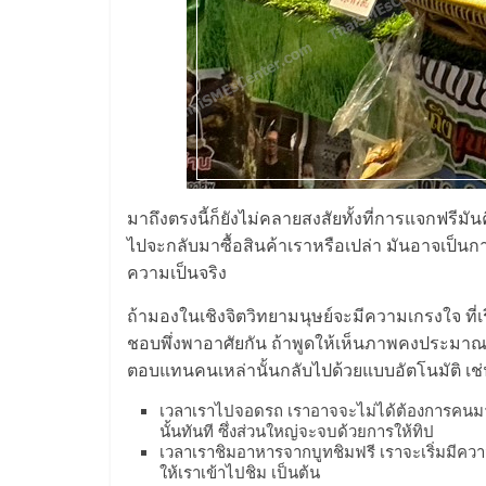
และ
ขยาย
สา
ขา
มาถึงตรงนี้ก็ยังไม่คลายสงสัยทั้งที่การแจกฟรีมันค
ไปจะกลับมาซื้อสินค้าเราหรือเปล่า มันอาจเป็นก
แฟ
ความเป็นจริง
รน
ถ้ามองในเชิงจิตวิทยามนุษย์จะมีความเกรงใจ ที่เร
ชอบพึ่งพาอาศัยกัน ถ้าพูดให้เห็นภาพคงประมาณว
ไชส์,
ตอบแทนคนเหล่านั้นกลับไปด้วยแบบอัตโนมัติ เช
เวลาเราไปจอดรถ เราอาจจะไม่ได้ต้องการคนมา
ศูนย์
นั้นทันที ซึ่งส่วนใหญ่จะจบด้วยการให้ทิป
เวลาเราชิมอาหารจากบูทชิมฟรี เราจะเริ่มมีความรู
ให้เราเข้าไปชิม เป็นต้น