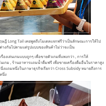
ฤษฎี Long Tail เคยพูดถึงโมเดลแจกฟรีว่าเป็นลักษณะการให้ไป
กต่างกันไปตามแต่รูปแบบของสินค้าไม่ว่าจะเป็น
่องเล่นเกมแบบถูกๆ เพื่อขายตัวเกมที่แพงกว่า , การให้
กม , ร้านอาหารแถมน้ำดื่มฟรี เพื่อขายเครื่องดื่มอื่นในราคาสูง
อหนึ่งแถมหนึ่งในภาษาธุรกิจเรียกว่า Cross Subsidy หมายถึงการ
นึ่ง