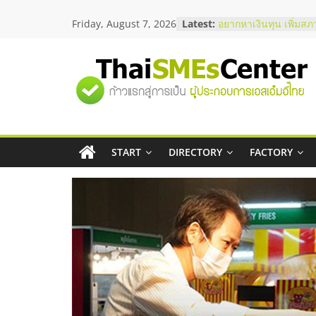
Skip
Friday, August 7, 2026
Latest:
บริษัท Cybersecurity 
to
วิธีเลือกผู้ให้บริการให
content
โจทย์ธุรกิจ
อยากหาเงินทุน เพิ่มสภ
"ศูนย์
เริ่มยังไงให้ผ่านฉลุย
สัมมนาออนไลน์ โอกาส
บริการน้ำมัน Shell
รวม
สัมมนาลงทุน แฟรนไชส
ThaiFranchise Meet U
ไชส์ ครั้งที่ 8
START
DIRECTORY
FACTORY
ข้อมูล
ร้านเครื่องเสียงคุณภาพ
โซลูชันระบบภาพและเ
ธุรกิจ
SME
แห่ง