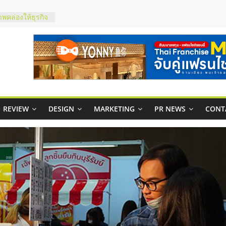
ในไทยที่ไหนดี?
้คุ้มค่าและตอบ
าพคล่องให้ธุรกิจ
บริหารสถานี
์ยอนนี่
p จับคู่แฟรน
REVIEW
DESIGN
MARKETING
PR NEWS
CONT
สูง พร้อม
สียง