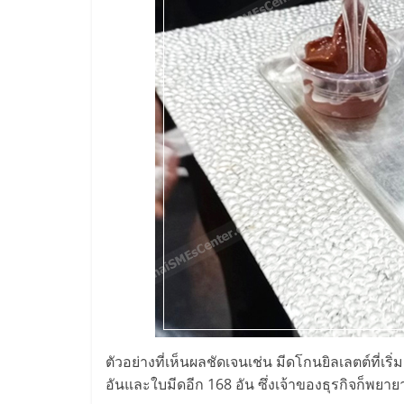
ไชส์
แฟ
รน
ไชส์
ขาย
หน้า
บ้าน
ตัวอย่างที่เห็นผลชัดเจนเช่น มีดโกนยิลเลตต์ที่เ
ลงทุน
อันและใบมีดอีก 168 อัน ซึ่งเจ้าของธุรกิจก็พยายา