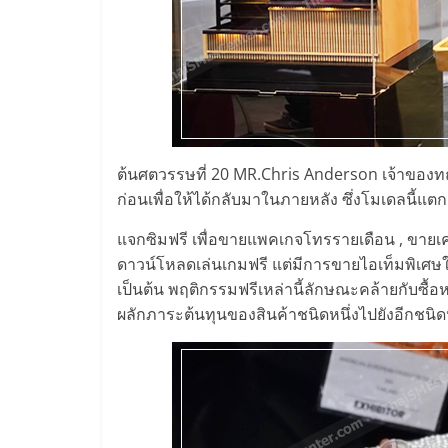
ไชส์,
รวม
แฟ
ต้นศตวรรษที่ 20 MR.Chris Anderson เจ้าของท
รน
ก่อนเพื่อให้ได้กลับมาในภายหลัง ซึ่งโมเดลนี้แต
แจกซิมฟรี เพื่อขายแพคเกจโทรรายเดือน , ขายเครื
ไชส์
ดาวน์โหลดเล่นเกมฟรี แต่มีการขายไอเท็มพิเศษในเ
เป็นต้น พฤติกรรมฟรีเหล่านี้ลักษณะคล้ายกับซื้
ขาย
ผลักภาระต้นทุนของสินค้าชนิดหนึ่งไปยังอีกชนิดห
แฟ
รน