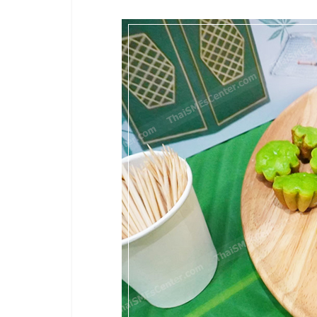
รวม
แฟ
รน
ไชส์
พร้อม
ทำเล
สำหรับ
เปิด