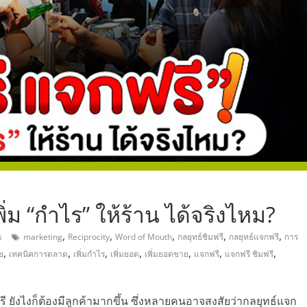
,
พิ่ม “กำไร” ให้ร้าน ได้จริงไหม?
,
,
,
,
,
s
marketing
Reciprocity
Word of Mouth
กลยุทธ์ชิมฟรี
กลยุทธ์แจกฟรี
การ
,
,
,
,
,
,
,
ย
เทคนิคการตลาด
เพิ่มกำไร
เพิ่มยอด
เพิ่มยอดขาย
แจกฟรี
แจกฟรี ชิมฟรี
ี ยังไงก็ต้องมีลูกค้ามากขึ้น ซึ่งหลายคนอาจสงสัยว่ากลยุทธ์แจก