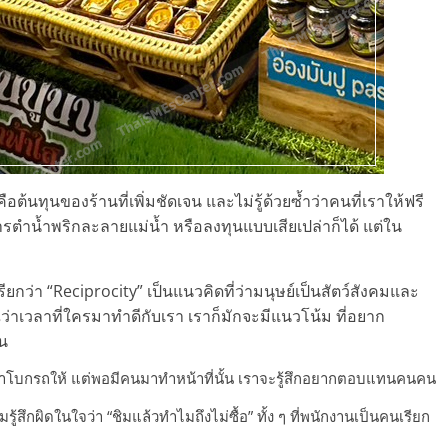
ือต้นทุนของร้านที่เพิ่มชัดเจน และไม่รู้ด้วยซ้ำว่าคนที่เราให้ฟรี
ารตำน้ำพริกละลายแม่น้ำ หรือลงทุนแบบเสียเปล่าก็ได้ แต่ใน
ียกว่า “Reciprocity” เป็นแนวคิดที่ว่ามนุษย์เป็นสัตว์สังคมและ
่าเวลาที่ใครมาทำดีกับเรา เราก็มักจะมีแนวโน้ม ที่อยาก
่น
โบกรถให้ แต่พอมีคนมาทำหน้าที่นั้น เราจะรู้สึกอยากตอบแทนคนคน
้สึกผิดในใจว่า “ชิมแล้วทำไมถึงไม่ซื้อ” ทั้ง ๆ ที่พนักงานเป็นคนเรียก