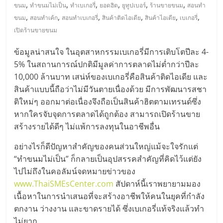
มอี
,
,
,
,
,
,
ขนม
ทำขนมไม่เป็น
ทำเบเกอรี่
ยอดฮิต
ยูทูปเบอร์
ร้านขายขนม
สอนทำ
,
,
,
,
,
,
ขนม
สอนทำเค้ก
สอนทำเบเกอรี่
สินค้าติดไอเดีย
สินค้าไอเดีย
เบเกอรี่
ไทย,
เปิดร้านขายขนม
ข้อมูลน่าสนใจ ในอุตสาหกรรมเบเกอรี่มีการเติบโตปีละ 4-
SMEs,
5% ในสถานการณ์ปกติมีมูลค่าการตลาดไม่ต่ำกว่าปีละ
10,000 ล้านบาท เสน่ห์ของเบเกอรี่คือสินค้าติดไอเดีย และ
แฟ
สินค้าแบบนี้ถือว่าไม่มีวันตายเนื่องด้วย มีการพัฒนารสชา
ติใหม่ๆ ออกมาต่อเนื่องจึงถือเป็นสินค้าฮิตตามเทรนด์ซึ่ง
รน
หากใครจับจุดการตลาดได้ถูกต้อง สามารถเปิดร้านขาย
สร้างรายได้ดีๆ ไม่แพ้การลงทุนในอาชีพอื่น
ไชส์,
อย่างไรก็ดีปัญหาสำคัญของคนส่วนใหญ่แม้จะใจรักแต่
“ทำขนมไม่เป็น” ก็กลายเป็นอุปสรรคสำคัญที่คิดไว้แต่ยัง
ที่
ไปไม่ถึงในคอลัมน์จดหมายข่าวของ
www.ThaiSMEsCenter.com
สัปดาห์นี้เราพยายามมอง
ปรึกษา
เนื้อหาในการนำเสนอที่จะสร้างอาชีพให้คนในยุคที่กำลัง
ตกงาน ว่างงาน และขาดรายได้ ซึ่งเบเกอรี่แท้จริงแล้วทำ
ไม่ยาก