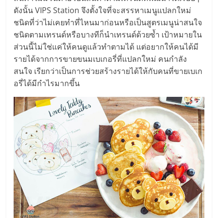
รน
ดังนั้น VIPS Station จึงตั้งใจที่จะสรรหาเมนูแปลกใหม่
ไชส์,
ชนิดที่ว่าไม่เคยทำที่ไหนมาก่อนหรือเป็นสูตรเมนูน่าสนใจ
ศูนย์
ชนิดตามเทรนด์หรือบางทีก็นำเทรนด์ด้วยซ้ำ เป้าหมายใน
รวม
ส่วนนี้ไม่ใช่แค่ให้คนดูแล้วทำตามได้ แต่อยากให้คนได้มี
แฟ
รายได้จากการขายขนมเบเกอรี่ที่แปลกใหม่ คนกำลัง
รน
สนใจ เรียกว่าเป็นการช่วยสร้างรายได้ให้กับคนที่ขายเบเก
ไชส์
อรี่ได้มีกำไรมากขึ้น
พร้อม
ทำเล
สำหรับ
เปิด
ร้าน
ปรึกษา
ฟรี,
บริการ
พัฒนา
ระบบ
แฟ