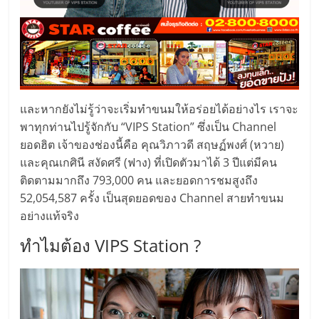
แฟ
รน
ไชส์
แฟ
และหากยังไม่รู้ว่าจะเริ่มทำขนมให้อร่อยได้อย่างไร เราจะ
พาทุกท่านไปรู้จักกับ “VIPS Station” ซึ่งเป็น Channel
ยอดฮิต เจ้าของช่องนี้คือ คุณวิภาวดี สฤษฏ์พงศ์ (หวาย)
รน
และคุณเกศินี สงัดศรี (ฟาง) ที่เปิดตัวมาได้ 3 ปีแต่มีคน
ติดตามมากถึง 793,000 คน และยอดการชมสูงถึง
ไชส์
52,054,587 ครั้ง เป็นสุดยอดของ Channel สายทำขนม
อย่างแท้จริง
ขาย
ทำไมต้อง VIPS Station ?
หน้า
บ้าน