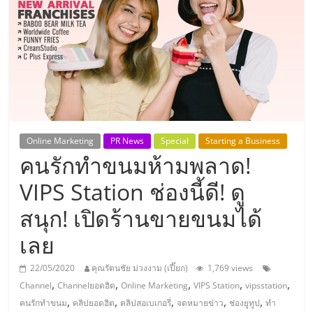
แห่ง
ประเทศไทย,
ThaiSMEsCenter,
รวม
Online Marketing
PR News
Special
Starting a Business
คนรักทำขนมห้ามพลาด!
ธุรกิจ
VIPS Station ช่องนี้ดี! ดู
เอ
สนุก! เปิดร้านขายขนมได้
ส
เลย
22/05/2020
คุณรัตนชัย ม่วงงาม (เปี๊ยก)
1,769 views
เอ็
,
,
,
,
,
Channel
Channelยอดฮิต
Online Marketing
VIPS Station
vipsstation
,
,
,
,
,
คนรักทำขนม
คลิปยอดฮิต
คลิปสอเบเกอรี่
จดหมายข่าว
ช่องยูทูป
ทำ