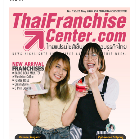
แฟ
รน
ไชส์,
รวม
แฟ
รน
ไชส์
ขาย