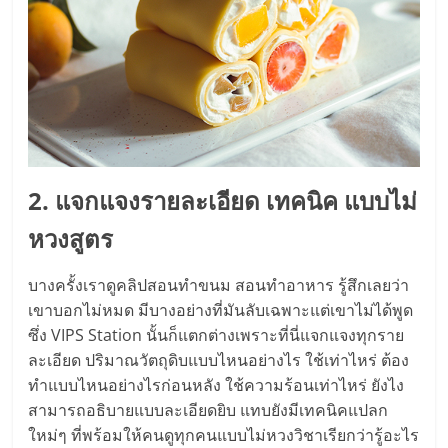
ไทย,
SMEs,
แฟ
รน
ไชส์,
ที่
ปรึกษา
แฟ
รน
2. แจกแจงรายละเอียด เทคนิค แบบไม่
ไชส์,
หวงสูตร
รวม
แฟ
บางครั้งเราดูคลิปสอนทำขนม สอนทำอาหาร รู้สึกเลยว่า
รน
เขาบอกไม่หมด มีบางอย่างที่มันลับเฉพาะแต่เขาไม่ได้พูด
ไชส์
ซึ่ง VIPS Station นั้นก็แตกต่างเพราะที่นี่แจกแจงทุกราย
ขาย
ละเอียด ปริมาณวัตถุดิบแบบไหนอย่างไร ใช้เท่าไหร่ ต้อง
แฟ
ทำแบบไหนอย่างไรก่อนหลัง ใช้ความร้อนเท่าไหร่ ยังไง
รน
ไชส์
สามารถอธิบายแบบละเอียดยิบ แทบยังมีเทคนิคแปลก
แฟ
ใหม่ๆ ที่พร้อมให้คนดูทุกคนแบบไม่หวงวิชาเรียกว่ารู้อะไร