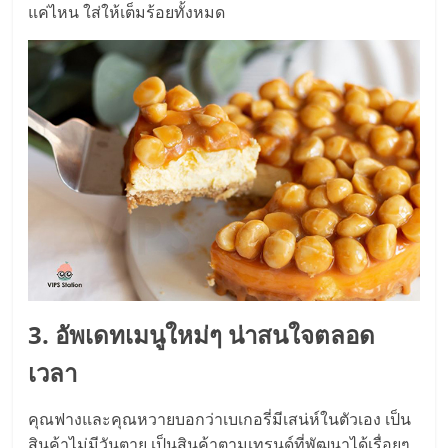
รน
แค่ไหน ใส่ให้เต็มร้อยทั้งหมด
ไชส์
ขาย
หน้า
บ้าน
ลงทุน
น้อย
คืน
ทุน
ไว,
ที่
ปรึกษา
การ
ลงทุน
3. อัพเดทเมนูใหม่ๆ น่าสนใจตลอด
และ
เวลา
ขยาย
สา
ขา
คุณฟางและคุณหวายบอกว่าเบเกอรี่มีเสน่ห์ในตัวเอง เป็น
แฟ
สินค้าไม่มีวันตาย เป็นสินค้าตามเทรนด์ที่พัฒนาได้เรื่อยๆ