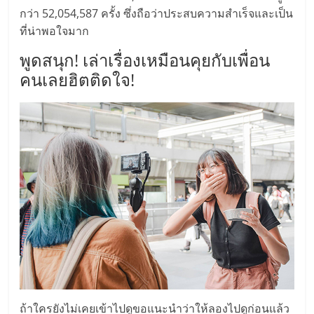
ศูนย์
กว่า 52,054,587 ครั้ง ซึ่งถือว่าประสบความสำเร็จและเป็น
ที่น่าพอใจมาก
รวม
พูดสนุก! เล่าเรื่องเหมือนคุยกับเพื่อน
คนเลยฮิตติดใจ!
แฟ
รน
ไชส์
พร้อม
ทำเล
สำหรับ
ถ้าใครยังไม่เคยเข้าไปดูขอแนะนำว่าให้ลองไปดูก่อนแล้ว