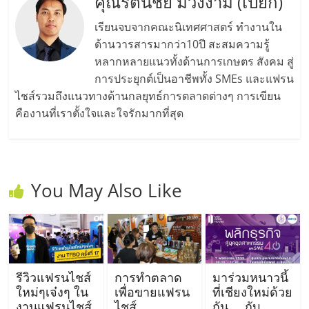
คุณรัตนชัย ม่วงงาม (เปี๊ยก)
เรียนจบจากคณะนิเทศศาสตร์ ทำงานใน
ด้านวารสารมากว่า10ปี สะสมความรู้
หลากหลายแนวทั้งด้านการเกษตร สังคม สู่
การประยุกต์เป็นอาชีพทั้ง SMEs และแฟรน
ไชส์รวมถึงแนวทางด้านกลยุทธ์การตลาดต่างๆ การเขียน
คืองานที่เราตั้งใจและใจรักมากที่สุด
You May Also Like
รีวิวแฟรนไชส์
การทำตลาด
มาร่วมหนาวนี้
ใหม่ๆเจ๋งๆ ใน
เพื่อขายแฟรน
ที่เชียงใหม่ด้วย
งานแฟรนไชส์
ไชส์
กัน…. กับ