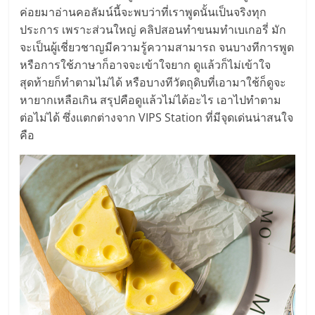
เปิด
ค่อยมาอ่านคอลัมน์นี้จะพบว่าที่เราพูดนั้นเป็นจริงทุก
ประการ เพราะส่วนใหญ่ คลิปสอนทำขนมทำเบเกอรี่ มัก
ร้าน
จะเป็นผู้เชี่ยวชาญมีความรู้ความสามารถ จนบางทีการพูด
หรือการใช้ภาษาก็อาจจะเข้าใจยาก ดูแล้วก็ไม่เข้าใจ
ปรึกษา
สุดท้ายก็ทำตามไม่ได้ หรือบางทีวัตถุดิบที่เอามาใช้ก็ดูจะ
หายากเหลือเกิน สรุปคือดูแล้วไม่ได้อะไร เอาไปทำตาม
ต่อไม่ได้ ซึ่งแตกต่างจาก VIPS Station ที่มีจุดเด่นน่าสนใจ
ฟรี,
คือ
บริการ
พัฒนา
ระบบ
แฟ