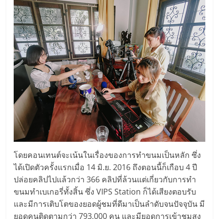
ลงทุน
และ
ขยาย
สา
ขา
แฟ
โดยคอนเทนต์จะเน้นในเรื่องของการทำขนมเป็นหลัก ซึ่ง
ได้เปิดตัวครั้งแรกเมื่อ 14 มิ.ย. 2016 ถึงตอนนี้ก็เกือบ 4 ปี
รน
ปล่อยคลิปไปแล้วกว่า 366 คลิปที่ล้วนแต่เกี่ยวกับการทำ
ขนมทำเบเกอรี่ทั้งสิ้น ซึ่ง VIPS Station ก็ได้เสียงตอบรับ
ไชส์,
และมีการเติบโตของยอดผู้ชมที่ดีมาเป็นลำดับจนปัจจุบัน มี
ยอดคนติดตามกว่า 793,000 คน และมียอดการเข้าชมสูง