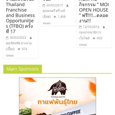
Thailand
กิจกรรม ” MOI
05/05/2017
Franchise
OPEN HOUSE
คุณมนตรี ศรีวงษ์
and Business
” ฟรี!!!!…ตลอด
(อ๊อฟ)
1,468
Opportunitie
งาน!!!
views
s (TFBO) ครั้ง
13/10/2016
ที่ 17
กองบรรณาธิการ
30/03/2022
เว็บไซต์
450
คุณรัตนชัย ม่วงงาม
views
(เปี๊ยก)
974
views
Main Sponsors