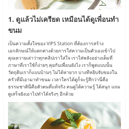
รน
ไชส์"
1. ดูแล้วไม่เครียด เหมือนได้ดูเพื่อนทำ
ขนม
"ศูนย์
รวม
เป็นความตั้งใจของ VIPS Station ที่ต้องการสร้าง
ข้อมูล
เอกลักษณ์ให้แตกต่างด้วยการใส่ความเป็นตัวเองเข้าไป
ธุรกิจ
คุณหวายเล่าว่าทุกคลิปเราใส่ใจ เราใส่พลังอย่างเต็มที่
SME
ภาษาที่เราใช้ก็ง่ายๆ คุยกับเพื่อนยังไง เราก็พูดแบบนั้น
แห่ง
วัตถุดิบเราก็แบบบ้านๆ ไม่ได้หายาก บางทีหยิบจับของใน
ประเทศไทย,
ครัวที่มีเอามาทำขนม เวลาใครได้ดูก็จะรู้สึกว่านี่คือ
ThaiSMEsCenter,
ธรรมชาตินี่คือตัวตนที่แท้จริง คนดูได้ความรู้ ได้สนุก แถม
รวม
ดูเสร็จยังเอาไปทำได้จริงๆ อีกด้วย
ธุรกิจ
เอ
ส
เอ็
มอี