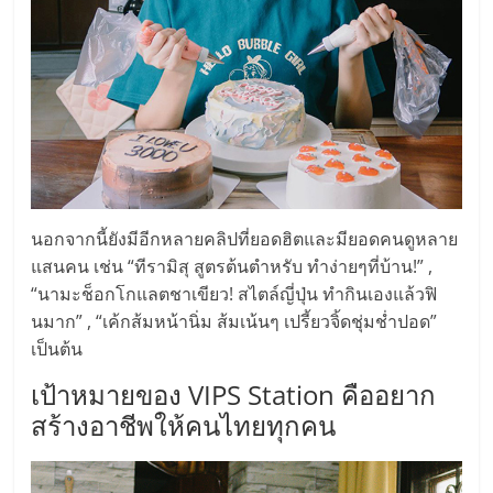
นอกจากนี้ยังมีอีกหลายคลิปที่ยอดฮิตและมียอดคนดูหลาย
แสนคน เช่น “ทีรามิสุ สูตรต้นตำหรับ ทำง่ายๆที่บ้าน!” ,
“นามะช็อกโกแลตชาเขียว! สไตล์ญี่ปุ่น ทำกินเองแล้วฟิ
นมาก” , “เค้กส้มหน้านิ่ม ส้มเน้นๆ เปรี้ยวจิ้ดชุ่มช่ำปอด”
เป็นต้น
เป้าหมายของ VIPS Station คืออยาก
สร้างอาชีพให้คนไทยทุกคน