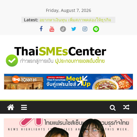
Skip
Friday, August 7, 2026
to
content
Latest:
บริษัท Cybersecurity ในไทยที่ไหนดี?
วิธีเลือกผู้ให้บริการให้คุ้มค่าและตอบ
โจทย์ธุรกิจ
อยากหาเงินทุน เพิ่มสภาพคล่องให้ธุรกิจ
เริ่มยังไงให้ผ่านฉลุย
สัมมนาออนไลน์ โอกาสบริหารสถานี
"ศูนย์
บริการน้ำมัน Shell
สัมมนาลงทุน แฟรนไชส์ยอนนี่
ThaiFranchise Meet Up จับคู่แฟรน
รวม
ไชส์ ครั้งที่ 8
ร้านเครื่องเสียงคุณภาพสูง พร้อม
โซลูชันระบบภาพและเสียง
ข้อมูล
ธุรกิจ
SME