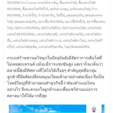
มอี
,
,
,
WEDRINK Ice Cream
ชาผลไม้จากจีน
ซื้อแฟรนไชส์
ซื้อแฟรนไชส์
,
,
,
,
WEDRINK
ซื้อแฟรนไชส์วีดริ๊งก์
ธุรกิจน่าลงทุน
ธุรกิจแฟรนไชส์
ร้าน
ไทย,
,
,
,
,
,
WEDRINK
ร้านวีดริ๊งก์
ร้านไอศกรีม
วีดริ๊งก์
สุดยอดธุรกิจ
สุดยอดแฟรน
,
,
,
,
ไชส์
สุดยอดแห่งธุรกิจ
อยากซื้อ WEDRINK
อยากซื้อวีดริ๊งก์
อยากซื้อแฟรน
SMEs,
,
,
,
,
,
ไชส์
เปิดร้าน WEDRINK
เปิดร้านวีดริ๊งก์
เปิดร้านแฟรนไชส์
แฟรนไชส์
,
,
,
แฟรนไชส์ WEDRINK
แฟรนไชส์ขายดี
แฟรนไชส์ชาผลไม้
แฟรนไชส์น่า
,
,
,
,
ซื้อ
แฟรนไชส์น่าลงทุน
แฟรนไชส์มาแรง
แฟรนไชส์มาใหม่
แฟรนไชส์วี
แฟ
,
,
,
ดริ๊งก์
แฟรนไชส์สุดฮิต
แฟรนไชส์ไอศกรีม
ไอศกรีมซอฟต์เสิร์ฟ
รน
กระแสร้านชานมไข่มุกในปัจจุบันยังมีอัตราการเติบโตที่
ไม่เคยตกเทรนด์ แม้จะมีการแข่งขันสูง แต่เราก็จะเห็นว่า
ไชส์,
ตลาดนี้ยังมีทิศทางที่โตไปได้เรื่อยๆ สำคัญสุดคือกลุ่ม
ลูกค้าที่มีผลัดเปลี่ยนหมุนเวียนเข้ามาอย่างต่อเนื่อง จึงเป็น
ที่
โจทย์ใหญ่ที่ท้าทายคนทำธุรกิจนี้ว่าต้องทำแบบไหน
อย่างไร จึงจะครองใจลูกค้าและเพื่อแชร์ส่วนแบ่งการ
ตลาดมาให้ได้มากที่สุด
ปรึกษา