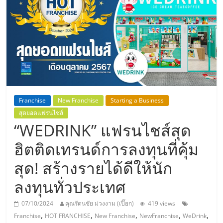
แห่ง
ประเทศไทย,
ThaiSMEsCenter,
รวม
Franchise
New Franchise
Starting a Business
ธุรกิจ
สุดยอดแฟรนไชส์
“WEDRINK” แฟรนไชส์สุด
เอ
ฮิตติดเทรนด์การลงทุนที่คุ้ม
สุด! สร้างรายได้ดีให้นัก
ส
ลงทุนทั่วประเทศ
เอ็
07/10/2024
คุณรัตนชัย ม่วงงาม (เปี๊ยก)
419 views
,
,
,
,
,
Franchise
HOT FRANCHISE
New Franchise
NewFranchise
WeDrink