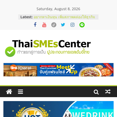
Skip
Saturday, August 8, 2026
to
content
บริษัท Cybersecurity ในไทยที่ไหนดี?
Latest:
วิธีเลือกผู้ให้บริการให้คุ้มค่าและตอบ
โจทย์ธุรกิจ
อยากหาเงินทุน เพิ่มสภาพคล่องให้ธุรกิจ
เริ่มยังไงให้ผ่านฉลุย
สัมมนาออนไลน์ โอกาสบริหารสถานี
"ศูนย์
บริการน้ำมัน Shell
สัมมนาลงทุน แฟรนไชส์ยอนนี่
ThaiFranchise Meet Up จับคู่แฟรน
รวม
ไชส์ ครั้งที่ 8
ร้านเครื่องเสียงคุณภาพสูง พร้อม
โซลูชันระบบภาพและเสียง
ข้อมูล
ธุรกิจ
SME