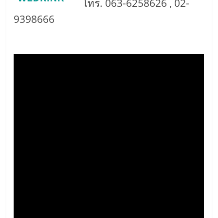
รน
โทร. 063-6258626 , 02-
ไชส์"
9398666