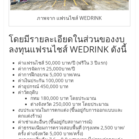
รน
ไชส์"
ภาพจาก แฟรนไชส์ WEDRINK
"ศูนย์
โดยมีรายละเอียดในส่วนของงบ
รวม
ลงทุนแฟรนไชส์ WEDRINK ดังนี้
ข้อมูล
ธุรกิจ
ค่าแฟรนไชส์ 50,000 บาท/ปี (ฟรีใน 3 ปีแรก)
SME
ค่าการจัดการ 25,000บาท/ปี
แห่ง
ค่าการฝึกอบรม 5,000 บาท/คน
ประเทศไทย,
ค่าเงินประกัน 100,000 บาท
ค่าอุปกรณ์ 450,000 บาท
ThaiSMEsCenter,
ค่าวัตถุดิบ
รวม
กทม 180,000 บาท โดยประมาณ
ธุรกิจ
ต่างจังหวัด 250,000 บาท โดยประมาณ
เอ
งบประมาณในการตกแต่ง (ขึ้นอยู่กับการออกแบบและ
ตกแต่งร้าน)
ส
ค่าเช่าและอื่นๆ (ขึ้นอยู่กับสถานการณ์)
เอ็
ค่าธรรมเนียมการตรวจสอบพื้นที่ (กรุงเทพ 2,500 บาท/
มอี
ครั้ง ต่างจังหวัด 5,000 บาท/ครั้ง)