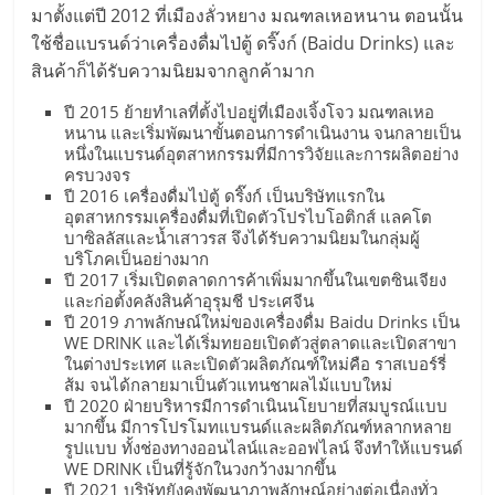
มาตั้งแต่ปี 2012 ที่เมืองลั่วหยาง มณฑลเหอหนาน ตอนนั้น
ลงทุน
ใช้ชื่อแบรนด์ว่าเครื่องดื่มไป่ตู้ ดริ๊งก์ (Baidu Drinks) และ
สินค้าก็ได้รับความนิยมจากลูกค้ามาก
น้อย
ปี 2015 ย้ายทำเลที่ตั้งไปอยู่ที่เมืองเจิ้งโจว มณฑลเหอ
หนาน และเริ่มพัฒนาขั้นตอนการดำเนินงาน จนกลายเป็น
หนึ่งในแบรนด์อุตสาหกรรมที่มีการวิจัยและการผลิตอย่าง
คืน
ครบวงจร
ปี 2016 เครื่องดื่มไป่ตู้ ดริ๊งก์ เป็นบริษัทแรกใน
ทุน
อุตสาหกรรมเครื่องดื่มที่เปิดตัวโปรไบโอติกส์ แลคโต
บาซิลลัสและน้ำเสาวรส จึงได้รับความนิยมในกลุ่มผู้
บริโภคเป็นอย่างมาก
ไว,
ปี 2017 เริ่มเปิดตลาดการค้าเพิ่มมากขึ้นในเขตซินเจียง
และก่อตั้งคลังสินค้าอุรุมชี ประเศจีน
ปี 2019 ภาพลักษณ์ใหม่ของเครื่องดื่ม Baidu Drinks เป็น
ที่
WE DRINK และได้เริ่มทยอยเปิดตัวสู่ตลาดและเปิดสาขา
ในต่างประเทศ และเปิดตัวผลิตภัณฑ์ใหม่คือ ราสเบอร์รี่
ส้ม จนได้กลายมาเป็นตัวแทนชาผลไม้แบบใหม่
ปรึกษา
ปี 2020 ฝ่ายบริหารมีการดำเนินนโยบายที่สมบูรณ์แบบ
มากขึ้น มีการโปรโมทแบรนด์และผลิตภัณฑ์หลากหลาย
รูปแบบ ทั้งช่องทางออนไลน์และออฟไลน์ จึงทำให้แบรนด์
การ
WE DRINK เป็นที่รู้จักในวงกว้างมากขึ้น
ปี 2021 บริษัทยังคงพัฒนาภาพลักษณ์อย่างต่อเนื่องทั่ว