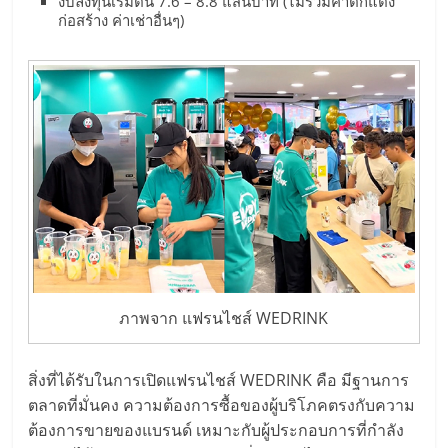
ไทย,
งบลงทุนเริ่มต้น 7.6 – 8.8 แสนบาท (ไม่รวมค่าตกแต่ง
ก่อสร้าง ค่าเช่าอื่นๆ)
SMEs,
แฟ
รน
ไชส์,
ที่
ปรึกษา
แฟ
รน
ไชส์,
รวม
แฟ
รน
ไชส์
ภาพจาก แฟรนไชส์ WEDRINK
ขาย
แฟ
สิ่งที่ได้รับในการเปิดแฟรนไชส์ WEDRINK คือ มีฐานการ
รน
ตลาดที่มั่นคง ความต้องการซื้อของผู้บริโภคตรงกับความ
ไชส์
ต้องการขายของแบรนด์ เหมาะกับผู้ประกอบการที่กำลัง
แฟ