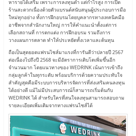
หารายได้เสริม เพราะการลงทุนต่ำ แต่กำไรสูง การเปิด
รน
ร้านสะดวกเนื่องด้วยตัวแบรนด์สนับสนุนผู้ประกอบการมือ
ไชส์
ขาย
ใหม่ทุกอย่าง ทั้งการฝึกอบรมโดยบุคลากรทางเทคนิคมือ
หน้า
อาชีพจากสำนักงานใหญ่ การให้คำแนะนำตั้งแต่การ
บ้าน
เลือกสถานที่ การตกแต่ง การฝึกอบรม รวมถึงการ
ลงทุน
วางแผนการตลาด ทำให้ประหยัดทั้งเวลาและต้นทุน
น้อย
ถือเป็นสุดยอดแฟรนไชส์มาแรงที่การันตีว่าปลายปี 2567
คืน
ต่อเนื่องไปถึงปี 2568 จะมีอัตราการเติบโตเพิ่มขึ้นอีก
ทุน
จำนวนมาก โดยแนวทางของ WEDRINK เน้นการเข้าถึง
ไว,
กลุ่มลูกค้าในทุกระดับ พร้อมบริการด้วยความประทับใจ
ที่
สำคัญสุดคือมีระบบการบริหารจัดการที่ส่งเสริมคนลงทุน
ปรึกษา
การ
ได้อย่างดี แม้ไม่มีประสบการณ์ก็สามารถเริ่มต้นกับ
ลงทุน
WEDRINK ได้ สำหรับใครที่สนใจลงทุนสามารถสอบถาม
และ
รายละเอียดเพิ่มเติมจากทางแฟรนไชส์ได้
ขยาย
สา
ขา
แฟ