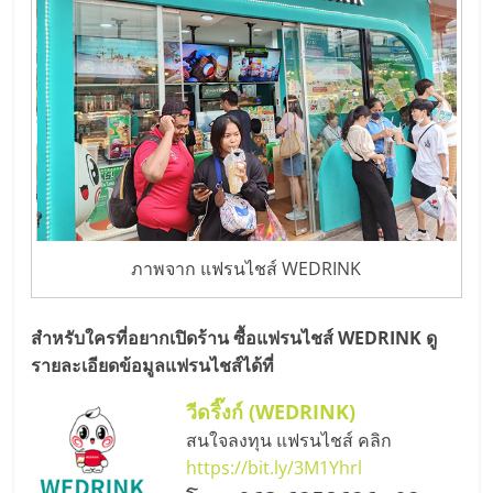
รน
ไชส์,
ศูนย์
รวม
แฟ
รน
ไชส์
พร้อม
ทำเล
สำหรับ
ภาพจาก แฟรนไชส์ WEDRINK
เปิด
ร้าน
ปรึกษา
สำหรับใครที่อยากเปิดร้าน ซื้อแฟรนไชส์ WEDRINK ดู
ฟรี,
รายละเอียดข้อมูลแฟรนไชส์ได้ที่
บริการ
วีดริ๊งก์ (WEDRINK)
พัฒนา
สนใจลงทุน แฟรนไชส์ คลิก
ระบบ
https://bit.ly/3M1Yhrl
แฟ