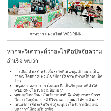
ศูนย์
รวม
แฟ
ภาพจาก แฟรนไชส์ WEDRINK
รน
หากจะวิเคราะห์ว่าอะไรคือปัจจัยความ
ไชส์
สำเร็จ พบว่า
การเลือกทำเลสำหรับเริ่มธุรกิจที่เน้นกลุ่มเป้าหมายเป็น
พร้อม
สำคัญ โดยทางแฟรนไชส์มีการวิเคราะห์ทำเลให้ก่อนเปิด
ร้าน
ทำเล
เมนูหลากหลาย ราคาไม่แพง ถือเป็นอีกจุดเด่นที่ทำให้
WEDRINK ได้รับความนิยมมาก
ทุกเมนูมีเอกลักษณ์ในเรื่องรสชาติ คุ้มค่าคุ้มราคา มีการ
สำหรับ
คัดสรรวัตถุดิบอย่างดี มีไร่ชาและสวนผลไม้ของตัวเอง
เน้นบริการที่ประทับใจ ซึ่งผู้ลงทุนจะได้รับการฝึกอบรม
บุคลากรให้ก่อนเริ่มธุรกิจ