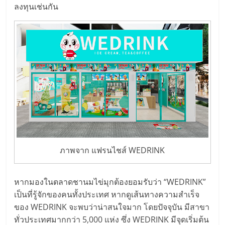
แฟ
ลงทุนเช่นกัน
รน
ไชส์
แฟ
รน
ไชส์
ภาพจาก แฟรนไชส์ WEDRINK
ขาย
หากมองในตลาดชานมไข่มุกต้องยอมรับว่า “WEDRINK”
หน้า
เป็นที่รู้จักของคนทั้งประเทศ หากดูเส้นทางความสำเร็จ
ของ WEDRINK จะพบว่าน่าสนใจมาก โดยปัจจุบัน มีสาขา
บ้าน
ทั่วประเทศมากกว่า 5,000 แห่ง ซึ่ง WEDRINK มีจุดเริ่มต้น