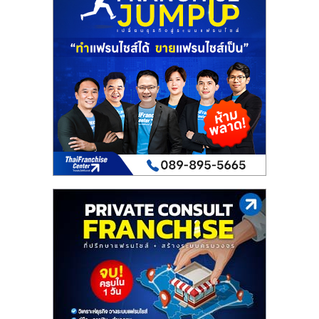
ไทย,
SMEs,
แฟ
รน
ไชส์,
ที่
ปรึกษา
แฟ
รน
ไชส์,
รวม
แฟ
รน
ไชส์
ขาย
แฟ
รน
ไชส์
แฟ