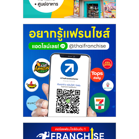
รน
ไชส์"
"ศูนย์
รวม
ข้อมูล
ธุรกิจ
SME
แห่ง
ประเทศไทย,
ThaiSMEsCenter,
รวม
ธุรกิจ
เอ
ส
เอ็
มอี