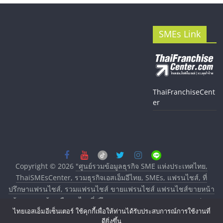
SMEs Link
ThaiFranchiseCent
er
Copyright © 2026
"ศูนย์รวมข้อมูลธุรกิจ SME แห่งประเทศไทย,
ThaiSMEsCenter, รวมธุรกิจเอสเอ็มอีไทย, SMEs, แฟรนไชส์, ที่
ปรึกษาแฟรนไชส์, รวมแฟรนไชส์ ขายแฟรนไชส์ แฟรนไชส์ขายหน้า
บ้าน ลงทุนน้อย คืนทุนไว, ที่ปรึกษาการลงทุนและขยายสาขาแฟรน
ไทยเอสเอ็มอีเซ็นเตอร์ ใช้คุกกี้เพื่อให้ท่านได้รับประสบการณ์การใช้งานที่
ไชส์, ศูนย์รวมแฟรนไชส์ พร้อมทำเลสำหรับเปิดร้าน ปรึกษาฟรี,
ดียิ่งขึ้น