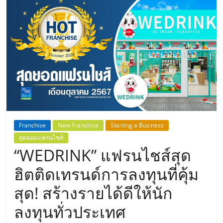
แห่ง
ประเทศไทย,
ThaiSMEsCenter,
รวม
ธุรกิจ
Franchise
New Franchise
Starting a Business
สุดยอดแฟรนไชส์
เอ
“WEDRINK” แฟรนไชส์สุด
ส
ฮิตติดเทรนด์การลงทุนที่คุ้ม
สุด! สร้างรายได้ดีให้นัก
เอ็
ลงทุนทั่วประเทศ