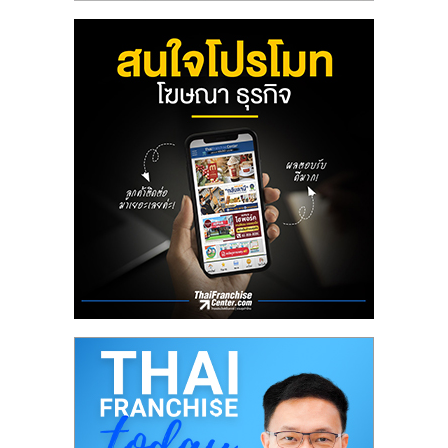
ศูนย์
รวม
แฟ
รน
ไชส์
พร้อม
ทำเล
สำหรับ