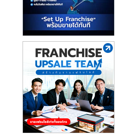
รน
ไชส์
ขาย
หน้า
บ้าน
ลงทุน
น้อย
คืน
ทุน
ไว,
ที่
ปรึกษา
การ
ลงทุน
และ
ขยาย
สา
ขา
แฟ