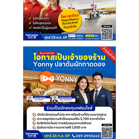
ลงทุน
และ
ขยาย
สา
ขา
แฟ
รน
ไชส์,