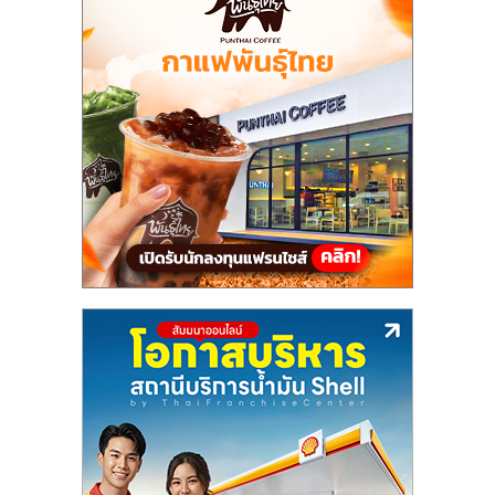
ลงทุน
น้อย
คืน
ทุน
ไว,
ที่
ปรึกษา
การ