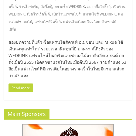
แฟ
,
,
,
,
,
ดริ๊งก์
ร้านไอศกรีม
วีดริ๊งก์)
อยากซื้อ WEDRINK
อยากซื้อวีดริ๊งก์
เปิดร้าน
รน
,
,
,
,
WEDRINK
เปิดร้านวีดริ๊งก์
เปิดร้านแฟรนไชส์
แฟรนไชส์ WEDRINK
แฟ
,
,
,
รนไชส์ชาผลไม้
แฟรนไชส์วีดริ๊งก์
แฟรนไชส์ไอศกรีม
ไอศกรีมซอฟต์
ไชส์
เสิร์ฟ
สองบทความที่แล้ว ซื้อแฟรนไชส์คาเฟ่ อเมซอน และ Mixue ใช้
แฟ
เงินลงทุนเท่าไหร่ ระยะเวลาคืนทุนกี่ปี มาคราวนี้ถึงคิวของ
WEDRINK แฟรนไชส์ไอศกรีมและชาผลไม้จากจีนอีกแบรนด์ ก่อ
รน
ตั้งเมื่อปี 2555 เปิดสาขาแรกในไทยเมื่อต้นปี 2567 รามคำแหง 53
ถือเป็นแฟรนไชส์ที่มีการเติบโตอย่างรวดเร็วในไทยมีสาขาแล้วก
ว่า 47 แห่ง
ไชส์
Read more
ขาย
หน้า
Main Sponsors
บ้าน