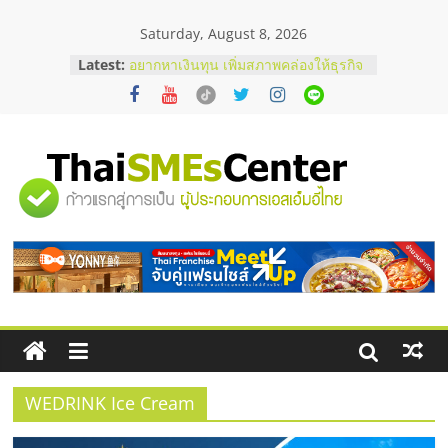
Skip
Saturday, August 8, 2026
to
content
Latest:
อยากหาเงินทุน เพิ่มสภาพคล่องให้ธุรกิจ
เริ่มยังไงให้ผ่านฉลุย
สัมมนาออนไลน์ โอกาสบริหารสถานี
บริการน้ำมัน Shell
สัมมนาลงทุน แฟรนไชส์ยอนนี่
ThaiFranchise Meet Up จับคู่แฟรน
"ศูนย์
ไชส์ ครั้งที่ 8
ร้านเครื่องเสียงคุณภาพสูง พร้อม
โซลูชันระบบภาพและเสียง
รวม
บริษัท Cybersecurity ในไทยที่ไหนดี?
วิธีเลือกผู้ให้บริการให้คุ้มค่าและตอบ
โจทย์ธุรกิจ
ข้อมูล
ธุรกิจ
SME
WEDRINK Ice Cream