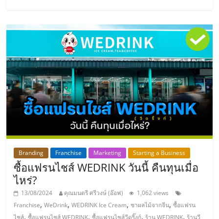
แฟ
รน
ไชส์,
รวม
แฟ
รน
Branding
Franchise
Marketing
Starting a Business
ไชส์
ซื้อแฟรนไชส์ WEDRINK วันนี้ คืนทุนเมื่อ
ไหร่?
ขาย
13/08/2024
คุณมนตรี ศรีวงษ์ (อ๊อฟ)
1,062 views
,
,
,
,
Franchise
WeDrink
WEDRINK Ice Cream
ชาผลไม้จากจีน
ซื้อแฟรน
,
,
,
,
ไชส์
ซื้อแฟรนไชส์ WEDRINK
ซื้อแฟรนไชส์วีดริ๊งก์
ร้าน WEDRINK
ร้านวี