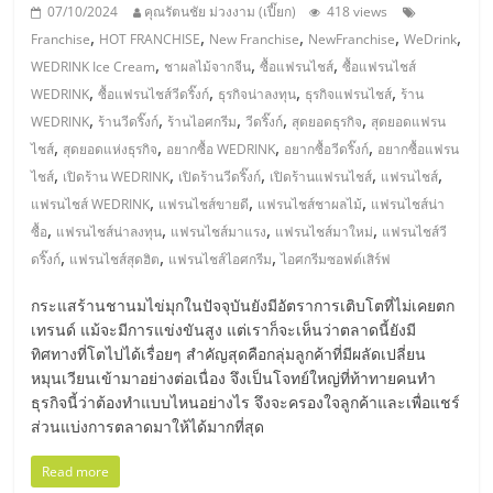
มอี
07/10/2024
คุณรัตนชัย ม่วงงาม (เปี๊ยก)
418 views
,
,
,
,
,
Franchise
HOT FRANCHISE
New Franchise
NewFranchise
WeDrink
ไทย,
,
,
,
WEDRINK Ice Cream
ชาผลไม้จากจีน
ซื้อแฟรนไชส์
ซื้อแฟรนไชส์
,
,
,
,
WEDRINK
ซื้อแฟรนไชส์วีดริ๊งก์
ธุรกิจน่าลงทุน
ธุรกิจแฟรนไชส์
ร้าน
SMEs,
,
,
,
,
,
WEDRINK
ร้านวีดริ๊งก์
ร้านไอศกรีม
วีดริ๊งก์
สุดยอดธุรกิจ
สุดยอดแฟรน
,
,
,
,
ไชส์
สุดยอดแห่งธุรกิจ
อยากซื้อ WEDRINK
อยากซื้อวีดริ๊งก์
อยากซื้อแฟรน
,
,
,
,
,
ไชส์
เปิดร้าน WEDRINK
เปิดร้านวีดริ๊งก์
เปิดร้านแฟรนไชส์
แฟรนไชส์
แฟ
,
,
,
แฟรนไชส์ WEDRINK
แฟรนไชส์ขายดี
แฟรนไชส์ชาผลไม้
แฟรนไชส์น่า
,
,
,
,
ซื้อ
แฟรนไชส์น่าลงทุน
แฟรนไชส์มาแรง
แฟรนไชส์มาใหม่
แฟรนไชส์วี
รน
,
,
,
ดริ๊งก์
แฟรนไชส์สุดฮิต
แฟรนไชส์ไอศกรีม
ไอศกรีมซอฟต์เสิร์ฟ
ไชส์,
กระแสร้านชานมไข่มุกในปัจจุบันยังมีอัตราการเติบโตที่ไม่เคยตก
เทรนด์ แม้จะมีการแข่งขันสูง แต่เราก็จะเห็นว่าตลาดนี้ยังมี
ทิศทางที่โตไปได้เรื่อยๆ สำคัญสุดคือกลุ่มลูกค้าที่มีผลัดเปลี่ยน
ที่
หมุนเวียนเข้ามาอย่างต่อเนื่อง จึงเป็นโจทย์ใหญ่ที่ท้าทายคนทำ
ธุรกิจนี้ว่าต้องทำแบบไหนอย่างไร จึงจะครองใจลูกค้าและเพื่อแชร์
ปรึกษา
ส่วนแบ่งการตลาดมาให้ได้มากที่สุด
Read more