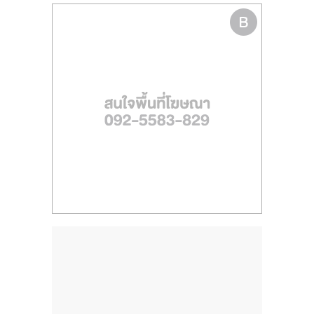
รน
ไชส์,
ศูนย์
รวม
แฟ
รน
ไชส์
พร้อม
ทำเล
สำหรับ
เปิด
ร้าน
ปรึกษา
ฟรี,
บริการ
พัฒนา
ระบบ
แฟ