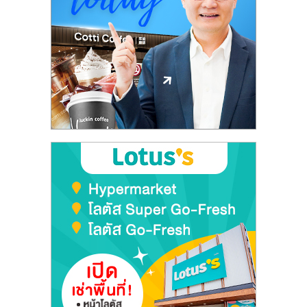
เปิด
ร้าน
ปรึกษา
ฟรี,
บริการ
พัฒนา
ระบบ
แฟ