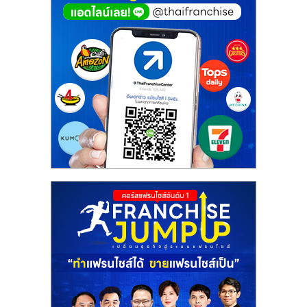
ศูนย์
รวม
แฟ
รน
ไชส์
พร้อม
ทำเล
สำหรับ