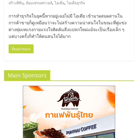
มอี
,
,
,
สร้างสีสัน
ส้อมเฟรนฟรายส์
ไอเดีย
ไอเดียธุรกิจ
การทำธุรกิจในยุคนี้หากอยู่เฉยไม่มี ไอเดีย เข้ามาผสมผสานใน
ไทย,
การค้าขายก็ดูเหมือนว่าจะไม่สร้างความน่าสนใจในขณะที่คู่แข่ง
ต่างทุ่มเทแรงกายแรงใจคิดค้นสิ่งแปลกใหม่แม้จะเป็นเรื่องเล็ก ๆ
SMEs,
แต่บางครั้งก็ทำให้คนสนใจได้มาก
Read more
แฟ
รน
Main Sponsors
ไชส์,
ที่
ปรึกษา