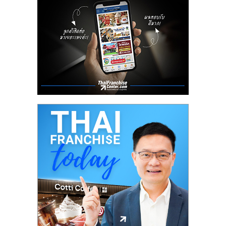
ลงทุน
น้อย
คืน
ทุน
ไว,
ที่
ปรึกษา
การ