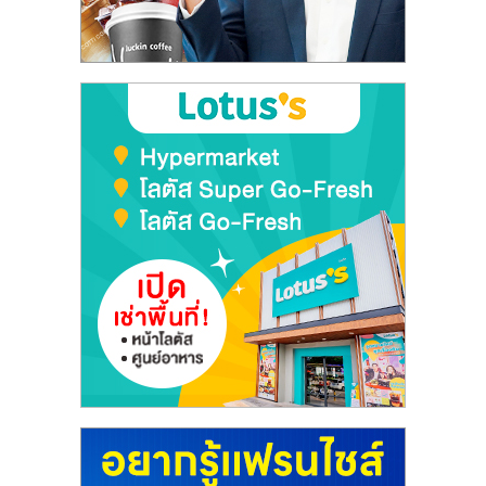
ลงทุน
และ
ขยาย
สา
ขา
แฟ
รน
ไชส์,