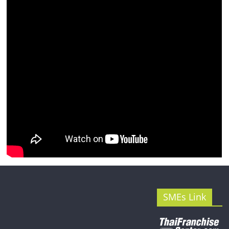
รน
ไชส์"
SMEs Link