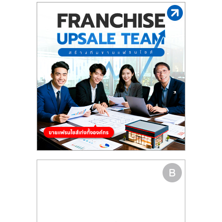
รน
ไชส์"
"ศูนย์
รวม
ข้อมูล
ธุรกิจ
SME
แห่ง
ประเทศไทย,
ThaiSMEsCenter,
รวม
ธุรกิจ
เอ
ส
เอ็
มอี