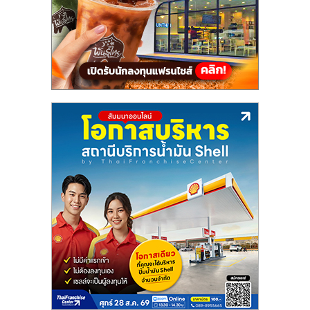
แฟ
รน
ไชส์,
รวม
แฟ
รน
ไชส์
ขาย