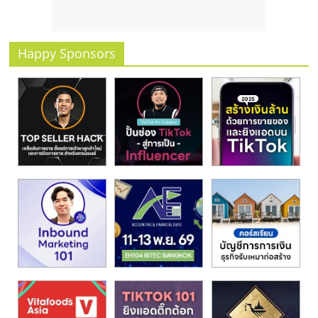
รน
ไชส์
ขาย
Happy Sponsors
หน้า
บ้าน
ลงทุน
น้อย
คืน
ทุน
ไว,
ที่
ปรึกษา
การ
ลงทุน
และ
ขยาย
สา
ขา
แฟ