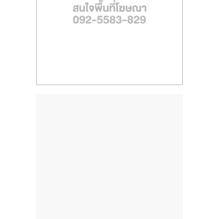
ไทย,
SMEs,
แฟ
รน
ไชส์,
ที่
ปรึกษา
แฟ
รน
ไชส์,
รวม
แฟ
รน
ไชส์
ขาย
แฟ
รน
ไชส์
แฟ