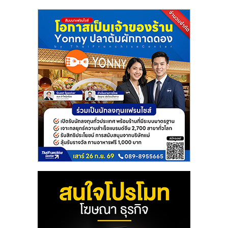
แฟ
รน
ไชส์
แฟ
รน
ไชส์
ขาย
หน้า
บ้าน