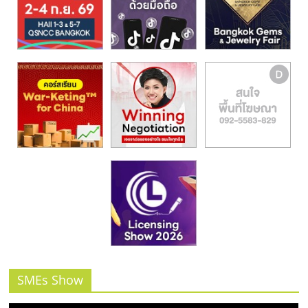
รน
ไชส์,
ศูนย์
รวม
แฟ
รน
ไชส์
พร้อม
ทำเล
สำหรับ
เปิด
ร้าน
ปรึกษา
ฟรี,
บริการ
พัฒนา
ระบบ
SMEs Show
แฟ