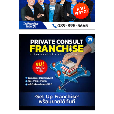
เปิด
ร้าน
ปรึกษา
ฟรี,
บริการ
พัฒนา
ระบบ
แฟ