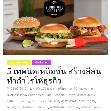
แห่ง
ประเทศไทย,
ThaiSMEsCenter,
รวม
ธุรกิจ
Business Idea
Marketing
5 เทคนิคเหนือชั้น สร้างสีสัน
เอ
ทำกำไรให้ธุรกิจ
ส
24/05/2017
คุณรัตนชัย ม่วงงาม (เปี๊ยก)
701 views
,
,
,
,
,
Business Idea
Coffee Iced Cube
Graphic
Gratte
Ikinari Steak
เอ็
,
,
,
,
,
,
Latte
marketing
Starbucks
Ziferblat
การทำธุรกิจ
การพิมพ์ภาพ
,
,
,
,
,
คาเฟ่ญี่ปุ่น
คิดเงินตามเวลาที่นั่ง
ธุรกิจไอเดีย
นวัตกรรม
นวัตกรรมสุดขำ