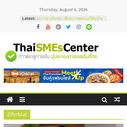
Skip
Thursday, August 6, 2026
to
content
Latest:
อยากหาเงินทุน เพิ่มสภาพคล่องให้ธุรกิจ
เริ่มยังไงให้ผ่านฉลุย
สัมมนาออนไลน์ โอกาสบริหารสถานี
บริการน้ำมัน Shell
สัมมนาลงทุน แฟรนไชส์ยอนนี่
ThaiFranchise Meet Up จับคู่แฟรน
"ศูนย์
ไชส์ ครั้งที่ 8
ร้านเครื่องเสียงคุณภาพสูง พร้อม
โซลูชันระบบภาพและเสียง
รวม
บริษัท Cybersecurity ในไทยที่ไหนดี?
วิธีเลือกผู้ให้บริการให้คุ้มค่าและตอบ
โจทย์ธุรกิจ
ข้อมูล
ธุรกิจ
SME
Ziferblat