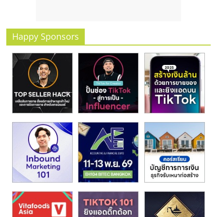
รน
ไชส์
ขาย
Happy Sponsors
หน้า
บ้าน
ลงทุน
น้อย
คืน
ทุน
ไว,
ที่
ปรึกษา
การ
ลงทุน
และ
ขยาย
สา
ขา
แฟ