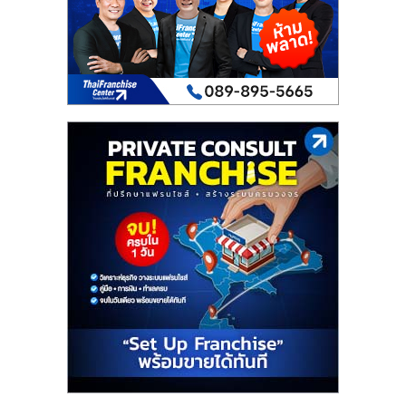
เปิด
ร้าน
ปรึกษา
ฟรี,
บริการ
พัฒนา
ระบบ
แฟ