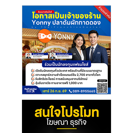
แฟ
รน
ไชส์
แฟ
รน
ไชส์
ขาย
หน้า
บ้าน