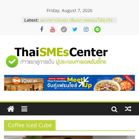
Skip
Friday, August 7, 2026
to
บริษัท Cybersecurity ในไทยที่ไหนดี?
content
Latest:
วิธีเลือกผู้ให้บริการให้คุ้มค่าและตอบ
โจทย์ธุรกิจ
อยากหาเงินทุน เพิ่มสภาพคล่องให้ธุรกิจ
เริ่มยังไงให้ผ่านฉลุย
สัมมนาออนไลน์ โอกาสบริหารสถานี
บริการน้ำมัน Shell
"ศูนย์
สัมมนาลงทุน แฟรนไชส์ยอนนี่
ThaiFranchise Meet Up จับคู่แฟรน
ไชส์ ครั้งที่ 8
รวม
ร้านเครื่องเสียงคุณภาพสูง พร้อม
โซลูชันระบบภาพและเสียง
ข้อมูล
ธุรกิจ
SME
Coffee Iced Cube