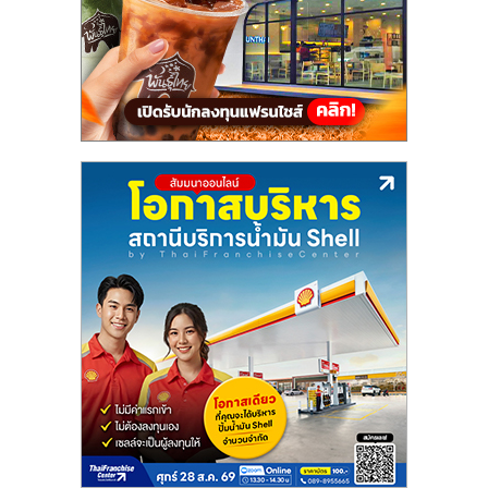
แฟ
รน
ไชส์,
รวม
แฟ
รน
ไชส์
ขาย