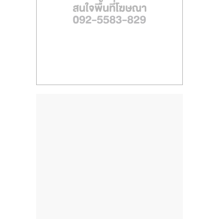
ไทย,
SMEs,
แฟ
รน
ไชส์,
ที่
ปรึกษา
แฟ
รน
ไชส์,
รวม
แฟ
รน
ไชส์
ขาย
แฟ
รน
ไชส์
แฟ