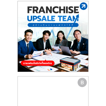
รน
ไชส์"
"ศูนย์
รวม
ข้อมูล
ธุรกิจ
SME
แห่ง
ประเทศไทย,
ThaiSMEsCenter,
รวม
ธุรกิจ
เอ
ส
เอ็
มอี