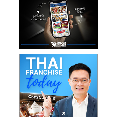
ลงทุน
น้อย
คืน
ทุน
ไว,
ที่
ปรึกษา
การ