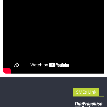
รน
ไชส์"
SMEs Link