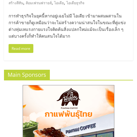
มอี
,
,
,
สร้างสีสัน
ส้อมเฟรนฟรายส์
ไอเดีย
ไอเดียธุรกิจ
การทำธุรกิจในยุคนี้หากอยู่เฉยไม่มี ไอเดีย เข้ามาผสมผสานใน
ไทย,
การค้าขายก็ดูเหมือนว่าจะไม่สร้างความน่าสนใจในขณะที่คู่แข่ง
ต่างทุ่มเทแรงกายแรงใจคิดค้นสิ่งแปลกใหม่แม้จะเป็นเรื่องเล็ก ๆ
SMEs,
แต่บางครั้งก็ทำให้คนสนใจได้มาก
Read more
แฟ
รน
Main Sponsors
ไชส์,
ที่
ปรึกษา