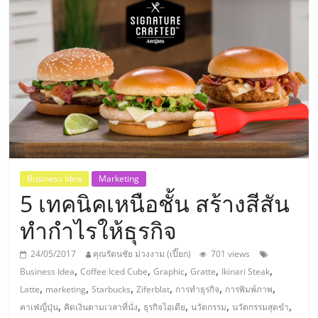
แห่ง
ประเทศไทย,
ThaiSMEsCenter,
รวม
ธุรกิจ
Business Idea
Marketing
5 เทคนิคเหนือชั้น สร้างสีสัน
เอ
ทำกำไรให้ธุรกิจ
ส
24/05/2017
คุณรัตนชัย ม่วงงาม (เปี๊ยก)
701 views
,
,
,
,
,
Business Idea
Coffee Iced Cube
Graphic
Gratte
Ikinari Steak
เอ็
,
,
,
,
,
,
Latte
marketing
Starbucks
Ziferblat
การทำธุรกิจ
การพิมพ์ภาพ
,
,
,
,
,
คาเฟ่ญี่ปุ่น
คิดเงินตามเวลาที่นั่ง
ธุรกิจไอเดีย
นวัตกรรม
นวัตกรรมสุดขำ