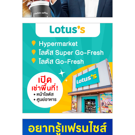
ลงทุน
และ
ขยาย
สา
ขา
แฟ
รน
ไชส์,