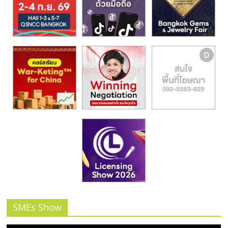
รน
ไชส์,
ศูนย์
รวม
แฟ
รน
ไชส์
พร้อม
ทำเล
สำหรับ
เปิด
ร้าน
ปรึกษา
ฟรี,
บริการ
พัฒนา
ระบบ
SMEs Show
แฟ