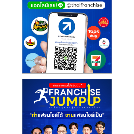
ศูนย์
รวม
แฟ
รน
ไชส์
พร้อม
ทำเล
สำหรับ