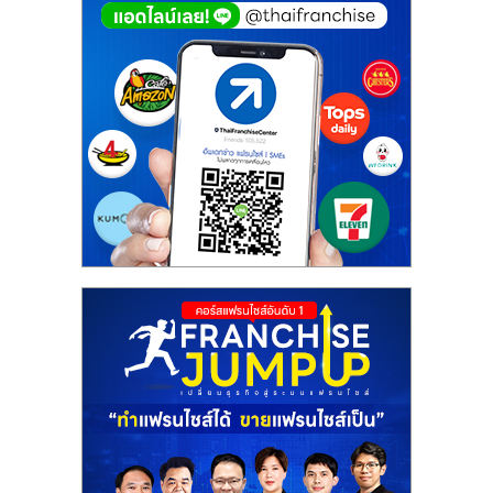
ศูนย์
รวม
แฟ
รน
ไชส์
พร้อม
ทำเล
สำหรับ