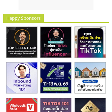
รน
ไชส์
ขาย
Happy Sponsors
หน้า
บ้าน
ลงทุน
น้อย
คืน
ทุน
ไว,
ที่
ปรึกษา
การ
ลงทุน
และ
ขยาย
สา
ขา
แฟ