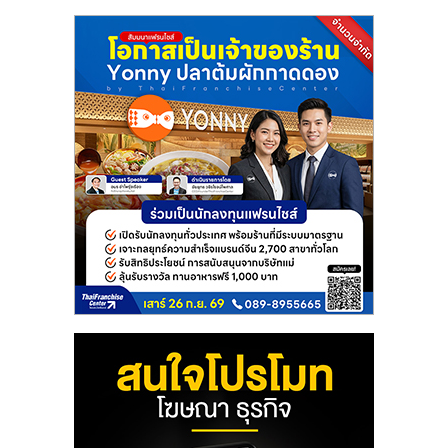
แฟ
รน
ไชส์
แฟ
รน
ไชส์
ขาย
หน้า
บ้าน