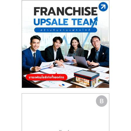
รน
ไชส์"
"ศูนย์
รวม
ข้อมูล
ธุรกิจ
SME
แห่ง
ประเทศไทย,
ThaiSMEsCenter,
รวม
ธุรกิจ
เอ
ส
เอ็
มอี