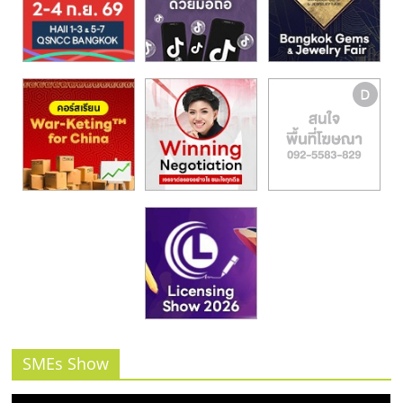
รน
ไชส์,
ศูนย์
รวม
แฟ
รน
ไชส์
พร้อม
ทำเล
สำหรับ
เปิด
ร้าน
ปรึกษา
ฟรี,
บริการ
พัฒนา
ระบบ
SMEs Show
แฟ