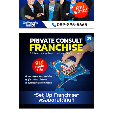
เปิด
ร้าน
ปรึกษา
ฟรี,
บริการ
พัฒนา
ระบบ
แฟ