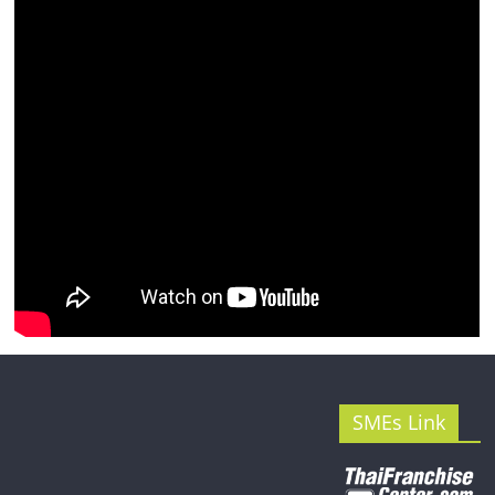
รน
ไชส์"
SMEs Link