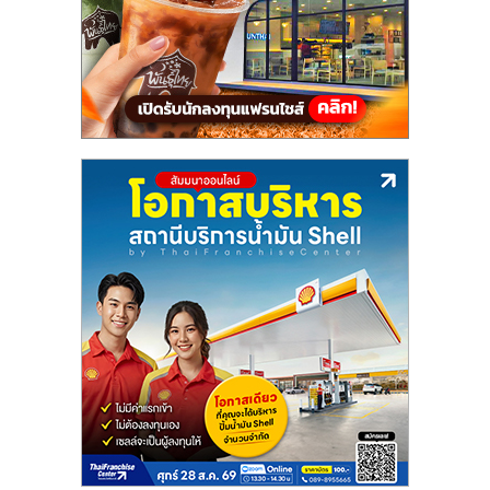
แฟ
รน
ไชส์,
รวม
แฟ
รน
ไชส์
ขาย