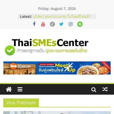
Skip
Friday, August 7, 2026
to
content
Latest:
บริษัท Cybersecurity ในไทยที่ไหนดี?
วิธีเลือกผู้ให้บริการให้คุ้มค่าและตอบ
โจทย์ธุรกิจ
อยากหาเงินทุน เพิ่มสภาพคล่องให้ธุรกิจ
เริ่มยังไงให้ผ่านฉลุย
สัมมนาออนไลน์ โอกาสบริหารสถานี
"ศูนย์
บริการน้ำมัน Shell
สัมมนาลงทุน แฟรนไชส์ยอนนี่
ThaiFranchise Meet Up จับคู่แฟรน
รวม
ไชส์ ครั้งที่ 8
ร้านเครื่องเสียงคุณภาพสูง พร้อม
โซลูชันระบบภาพและเสียง
ข้อมูล
ธุรกิจ
SME
Visa Platinum