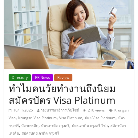
แห่ง
ประเทศไทย,
ThaiSMEsCenter,
รวม
ธุรกิจ
Directory
PR News
Review
ทำไมคนวัยทำงานถึงนิยม
เอ
สมัครบัตร Visa Platinum
ส
10/11/2025
กองบรรณาธิการเว็บไซต์
210 views
Krungsri
,
,
,
,
Visa
Krungsri Visa Platinum
Visa Platinum
บัตร Visa Platinum
บัตร
เอ็
,
,
,
,
กรุงศรี
บัตรเครดิต
บัตรเครดิต กรุงศรี
บัตรเครดิต กรุงศรี วีซ่า
สมัครบัตร
,
เครดิต
สมัครบัตรเครดิต กรุงศรี