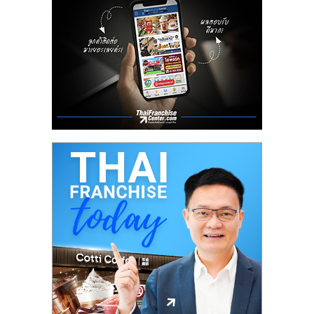
ลงทุน
น้อย
คืน
ทุน
ไว,
ที่
ปรึกษา
การ