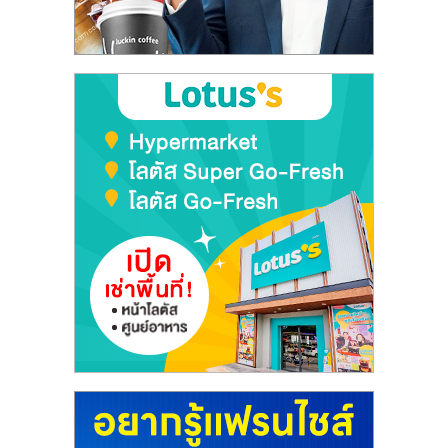
ลงทุน
และ
ขยาย
สา
ขา
แฟ
รน
ไชส์,