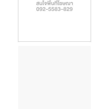
ไทย,
SMEs,
แฟ
รน
ไชส์,
ที่
ปรึกษา
แฟ
รน
ไชส์,
รวม
แฟ
รน
ไชส์
ขาย
แฟ
รน
ไชส์
แฟ