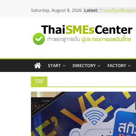
Skip
Saturday, August 8, 2026
Latest:
ร้านเครื่องเสียงคุณ
to
โซลูชันระบบภาพแล
content
บริษัท Cybersecuri
วิธีเลือกผู้ให้บริกา
"ศูนย์
โจทย์ธุรกิจ
อยากหาเงินทุน เพิ่
เริ่มยังไงให้ผ่านฉลุย
รวม
สัมมนาออนไลน์ โอ
บริการน้ำมัน Shell
สัมมนาลงทุน แฟรนไ
START
DIRECTORY
FACTORY
ข้อมูล
ThaiFranchise Mee
ไชส์ ครั้งที่ 8
TRF
ธุรกิจ
SME
แห่ง