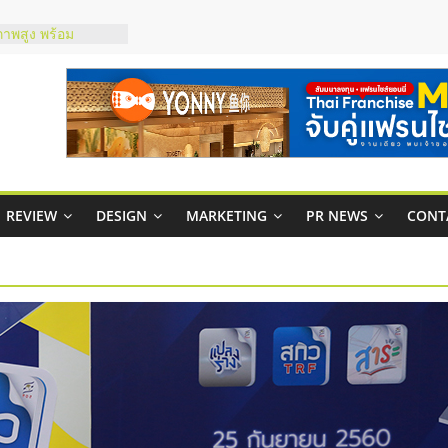
ภาพสูง พร้อม
ะเสียง
ty ในไทยที่ไหนดี?
รให้คุ้มค่าและตอบ
มสภาพคล่องให้ธุรกิจ
กาสบริหารสถานี
ชส์ยอนนี่
REVIEW
DESIGN
MARKETING
PR NEWS
CONT
t Up จับคู่แฟรน