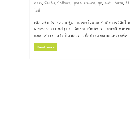
ไทย,
,
,
,
,
,
,
,
,
ดารา
ท้องถิ่น
นักศึกษา
บุคคล
ประเทศ
ยุค
ระดับ
วัยรุ่น
วิจ
ไอที
SMEs,
เพื่อเสริมสร้างความรู้ความเข้าใจและเข้าถึงการวิจัยใ
แฟ
Research Fund (TRF) จัดงานเปิดตัว 3 “แอปพลิเคชันขอ
และ “สาระ” หวังเป็นช่องทางสื่อสารและเผยแพร่องค์คว
รน
Read more
ไชส์,
ที่
ปรึกษา
แฟ
รน