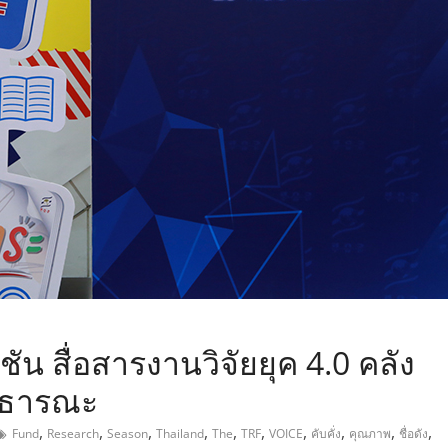
,
ชัน สื่อสารงานวิจัยยุค 4.0 คลัง
สาธารณะ
,
,
,
,
,
,
,
,
,
,
Fund
Research
Season
Thailand
The
TRF
VOICE
คับคั่ง
คุณภาพ
ชื่อดัง