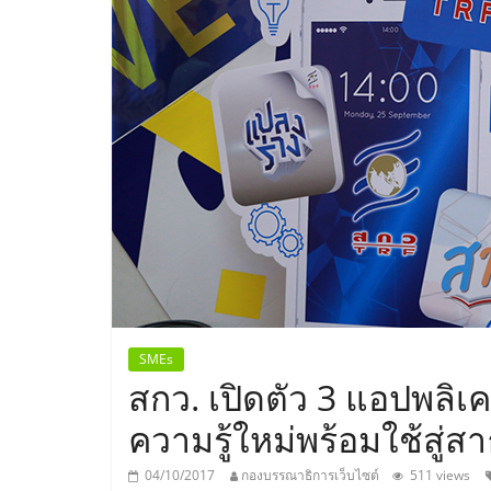
ประเทศไทย,
ThaiSMEsCenter
รวม
ธุรกิจ
เอ
ส
เอ็
SMEs
สกว. เปิดตัว 3 แอปพลิเค
มอี
ความรู้ใหม่พร้อมใช้สู่
04/10/2017
กองบรรณาธิการเว็บไซต์
511 views