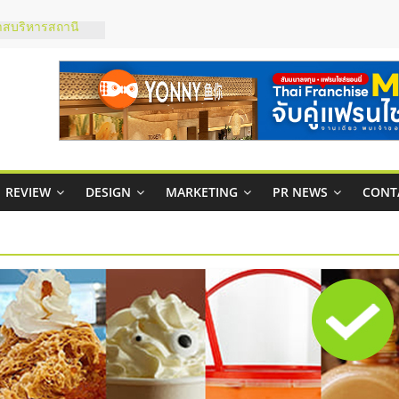
าสบริหารสถานี
ส์ยอนนี่
 Up จับคู่แฟรน
าพสูง พร้อม
เสียง
 ในไทยที่ไหนดี?
ห้คุ้มค่าและตอบ
REVIEW
DESIGN
MARKETING
PR NEWS
CONT
ภาพคล่องให้ธุรกิจ