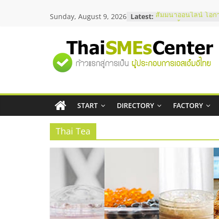
Skip
Sunday, August 9, 2026
Latest:
สัมมนาออนไลน์ โอก
to
บริการน้ำมัน Shell
content
สัมมนาลงทุน แฟรนไช
ThaiFranchise Meet
"ศูนย์
ไชส์ ครั้งที่ 8
ร้านเครื่องเสียงคุณภ
โซลูชันระบบภาพและ
รวม
บริษัท Cybersecurity
วิธีเลือกผู้ให้บริการใ
โจทย์ธุรกิจ
START
DIRECTORY
FACTORY
ข้อมูล
อยากหาเงินทุน เพิ่มส
เริ่มยังไงให้ผ่านฉลุย
Thai Tea
ธุรกิจ
SME
แห่ง