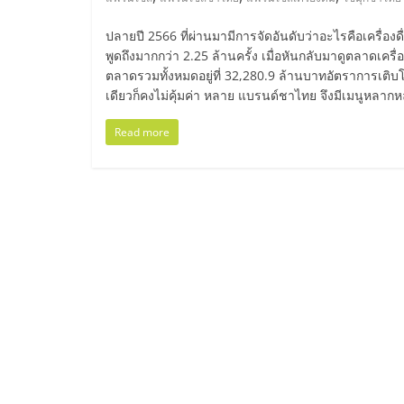
ไทย,
SMEs,
ปลายปี 2566 ที่ผ่านมามีการจัดอันดับว่าอะไรคือเครื่อง
พูดถึงมากกว่า 2.25 ล้านครั้ง เมื่อหันกลับมาดูตลาดเค
ตลาดรวมทั้งหมดอยู่ที่ 32,280.9 ล้านบาทอัตราการเติบโ
แฟ
เดียวก็คงไม่คุ้มค่า หลาย แบรนด์ชาไทย จึงมีเมนูหลาก
รน
Read more
ไชส์,
ที่
ปรึกษา
แฟ
รน