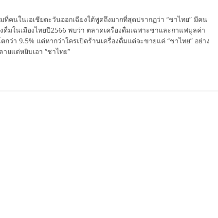
ดื่มที่คนในเอเชียตะวันออกเฉียงใต้พูดถึงมากที่สุดปรากฏว่า “ชาไทย” มีคน
รื่องดื่มในเมืองไทยปี2566 พบว่า ตลาดเครื่องดื่มเฉพาะชาและกาแฟมูลค่า
ตกว่า 9.5% แต่หากว่าใครเปิดร้านเครื่องดื่มแต่จะขายแค่ “ชาไทย” อย่าง
หลายแต่หยิบเอา “ชาไทย”