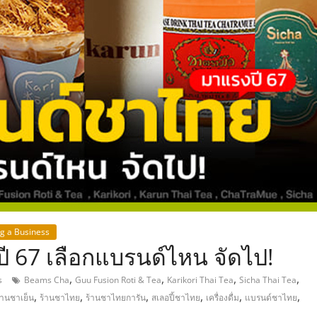
,
ng a Business
 67 เลือกแบรนด์ไหน จัดไป!
,
,
,
,
s
Beams Cha
Guu Fusion Roti & Tea
Karikori Thai Tea
Sicha Thai Tea
,
,
,
,
,
,
้านชาเย็น
ร้านชาไทย
ร้านชาไทยการัน
สเลอปี้ชาไทย
เครื่องดื่ม
แบรนด์ชาไทย