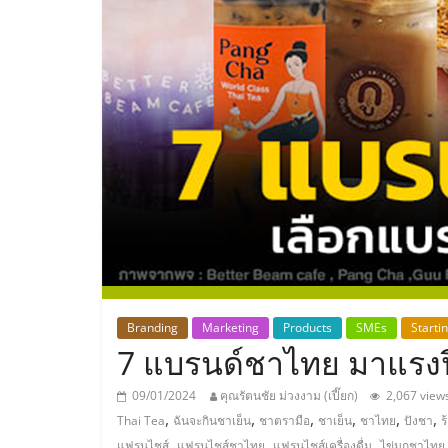
ประเทศไทย,
ThaiSMEsCenter
รวม
ธุรกิจ
เอ
ส
เอ็
Branding
Marketing
Products
SMEs
Starti
7 แบรนด์ชาไทย มาแรงปี
มอี
09/01/2024
คุณรัตนชัย ม่วงงาม (เปี๊ยก)
2,067 view
,
,
,
,
,
,
Thai Tea
ฉันจะกินชาเย็น
ชาตรามือ
ชาเย็น
ชาไทย
ปังชา
ร
,
,
,
แฟรนไชส์
แฟรนไชส์ชาไทย
แฟรนไชส์เครื่องดื่ม
ไข่มุกชาไทย