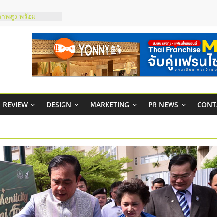
ชส์ยอนนี่
t Up จับคู่แฟรน
ภาพสูง พร้อม
ะเสียง
ty ในไทยที่ไหนดี?
รให้คุ้มค่าและตอบ
มสภาพคล่องให้ธุรกิจ
REVIEW
DESIGN
MARKETING
PR NEWS
CONT
กาสบริหารสถานี