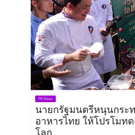
ประเทศไทย,
ThaiSMEsCenter
รวม
ธุรกิจ
เอ
ส
เอ็
PR News
นายกรัฐมนตรีหนุนกระท
มอี
อาหารไทย ให้โปรโมทตรา
โลก