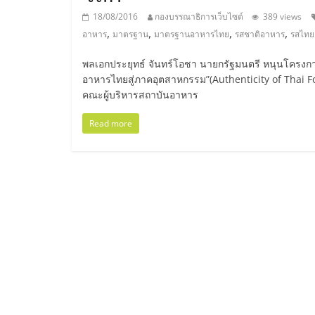
ไทย,
18/08/2016
กองบรรณาธิการเว็บไซต์
389 views
SMEs,
,
,
,
,
อาหาร
มาตรฐาน
มาตรฐานอาหารไทย
รสชาติอาหาร
รสไทย
พลเอกประยุทธ์ จันทร์โอชา นายกรัฐมนตรี หนุนโครง
แฟ
อาหารไทยสู่ภาคอุตสาหกรรม”(Authenticity of Thai 
คณะผู้บริหารสถาบันอาหาร
รน
Read more
ไชส์,
ที่
ปรึกษา
แฟ
รน