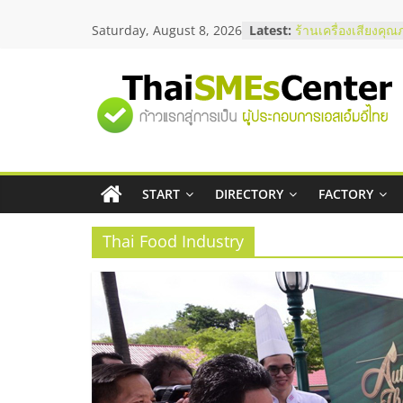
Skip
Saturday, August 8, 2026
Latest:
สัมมนาลงทุน แฟรนไ
to
ThaiFranchise Mee
content
ไชส์ ครั้งที่ 8
ร้านเครื่องเสียงคุณ
"ศูนย์
โซลูชันระบบภาพแล
บริษัท Cybersecuri
วิธีเลือกผู้ให้บริกา
รวม
โจทย์ธุรกิจ
อยากหาเงินทุน เพิ่
เริ่มยังไงให้ผ่านฉลุย
START
DIRECTORY
FACTORY
ข้อมูล
สัมมนาออนไลน์ โอ
บริการน้ำมัน Shell
Thai Food Industry
ธุรกิจ
SME
แห่ง