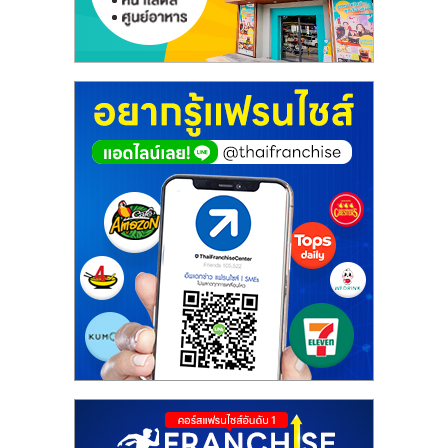
ศูนย์
รวม
แฟ
รน
ไชส์
พร้อม
ทำเล
สำหรับ