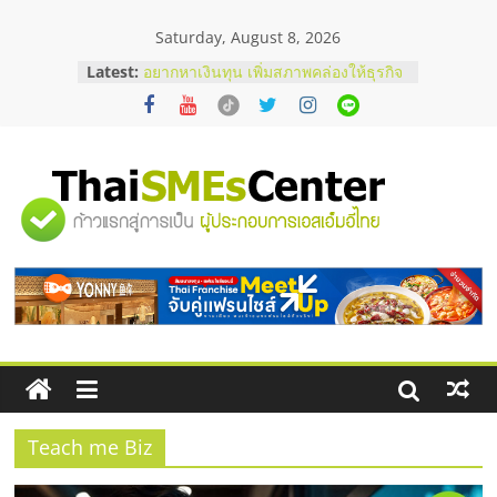
Skip
Saturday, August 8, 2026
to
บริษัท Cybersecurity ในไทยที่ไหนดี?
content
Latest:
วิธีเลือกผู้ให้บริการให้คุ้มค่าและตอบ
โจทย์ธุรกิจ
อยากหาเงินทุน เพิ่มสภาพคล่องให้ธุรกิจ
เริ่มยังไงให้ผ่านฉลุย
สัมมนาออนไลน์ โอกาสบริหารสถานี
บริการน้ำมัน Shell
"ศูนย์
สัมมนาลงทุน แฟรนไชส์ยอนนี่
ThaiFranchise Meet Up จับคู่แฟรน
ไชส์ ครั้งที่ 8
รวม
ร้านเครื่องเสียงคุณภาพสูง พร้อม
โซลูชันระบบภาพและเสียง
ข้อมูล
ธุรกิจ
SME
Teach me Biz