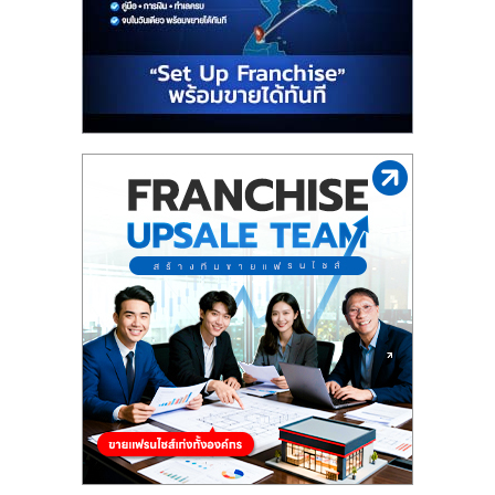
รน
ไชส์"
"ศูนย์
รวม
ข้อมูล
ธุรกิจ
SME
แห่ง
ประเทศไทย,
ThaiSMEsCenter,
รวม
ธุรกิจ
เอ
ส
เอ็
มอี