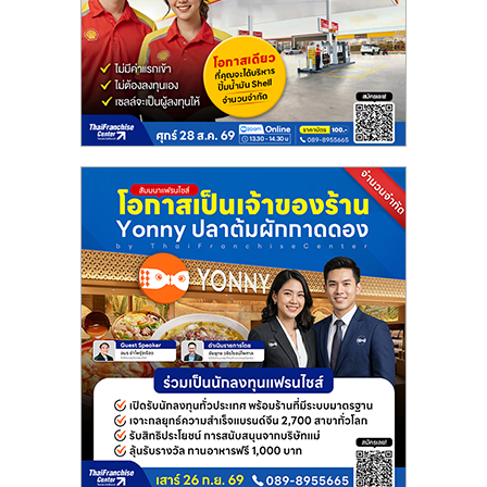
แฟ
รน
ไชส์
แฟ
รน
ไชส์
ขาย
หน้า
บ้าน