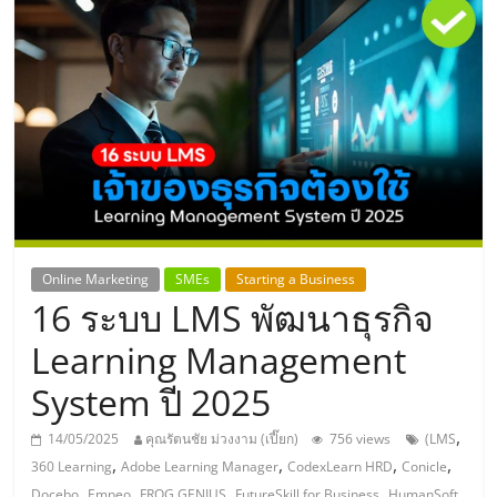
แห่ง
ประเทศไทย,
ThaiSMEsCenter,
รวม
ธุรกิจ
Online Marketing
SMEs
Starting a Business
16 ระบบ LMS พัฒนาธุรกิจ
เอ
Learning Management
ส
System ปี 2025
เอ็
,
14/05/2025
คุณรัตนชัย ม่วงงาม (เปี๊ยก)
756 views
(LMS
,
,
,
,
360 Learning
Adobe Learning Manager
CodexLearn HRD
Conicle
,
,
,
,
,
Docebo
Empeo
FROG GENIUS
FutureSkill for Business
HumanSoft