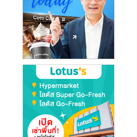
ลงทุน
และ
ขยาย
สา
ขา
แฟ
รน
ไชส์,