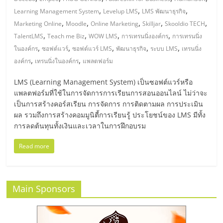
มอี
,
,
,
Learning Management System
Levelup LMS
LMS พัฒนาธุรกิจ
,
,
,
,
,
Marketing Online
Moodle
Online Marketing
Skilljar
Skooldio TECH
ไทย,
,
,
,
,
TalentLMS
Teach me Biz
WOW LMS
การเทรนนิ่งองค์กร
การเทรนนิ่ง
,
,
,
,
,
ในองค์กร
ซอฟต์แวร์
ซอฟต์แวร์ LMS
พัฒนาธุรกิจ
ระบบ LMS
เทรนนิ่ง
SMEs,
,
,
องค์กร
เทรนนิ่งในองค์กร
แพลตฟอร์ม
แฟ
LMS (Learning Management System) เป็นซอฟต์แวร์หรือ
แพลตฟอร์มที่ใช้ในการจัดการการเรียนการสอนออนไลน์ ไม่ว่าจะ
เป็นการสร้างคอร์สเรียน การจัดการ การติดตามผล การประเมิน
รน
ผล รวมถึงการสร้างคอมมูนิตี้การเรียนรู้ ประโยชน์ของ LMS มีทั้ง
การลดต้นทุนทั้งเงินและเวลาในการฝึกอบรม
ไชส์,
Read more
ที่
Main Sponsors
ปรึกษา