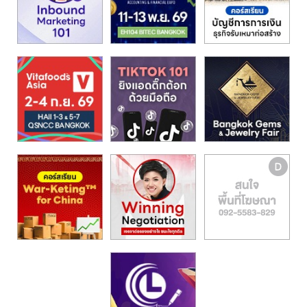
รน
ไชส์,
ศูนย์
รวม
แฟ
รน
ไชส์
พร้อม
ทำเล
สำหรับ
เปิด
ร้าน
ปรึกษา
ฟรี,
บริการ
พัฒนา
ระบบ
แฟ