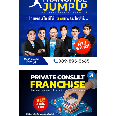
เปิด
ร้าน
ปรึกษา
ฟรี,
บริการ
พัฒนา
ระบบ
แฟ