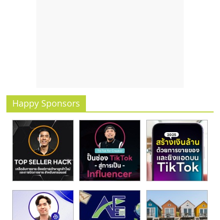
รน
ไชส์
ขาย
หน้า
บ้าน
ลงทุน
น้อย
คืน
ทุน
Happy Sponsors
ไว,
ที่
ปรึกษา
การ
ลงทุน
และ
ขยาย
สา
ขา
แฟ