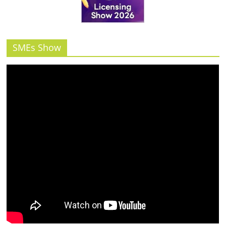
รน
ไชส์"
SMEs Show