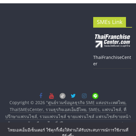
SMEs Link
ThaiFranchiseCent
er
Copyright © 2026
"ศูนย์รวมข้อมูลธุรกิจ SME แห่งประเทศไทย,
ThaiSMEsCenter, รวมธุรกิจเอสเอ็มอีไทย, SMEs, แฟรนไชส์, ที่
ปรึกษาแฟรนไชส์, รวมแฟรนไชส์ ขายแฟรนไชส์ แฟรนไชส์ขายหน้า
บ้าน ลงทุนน้อย คืนทุนไว, ที่ปรึกษาการลงทุนและขยายสาขาแฟรน
ไทยเอสเอ็มอีเซ็นเตอร์ ใช้คุกกี้เพื่อให้ท่านได้รับประสบการณ์การใช้งานที่
ไชส์, ศูนย์รวมแฟรนไชส์ พร้อมทำเลสำหรับเปิดร้าน ปรึกษาฟรี,