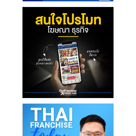
ลงทุน
น้อย
คืน
ทุน
ไว,
ที่
ปรึกษา
การ