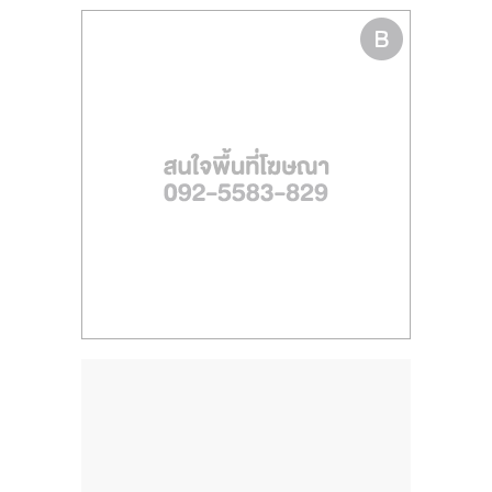
ไทย,
SMEs,
แฟ
รน
ไชส์,
ที่
ปรึกษา
แฟ
รน
ไชส์,
รวม
แฟ
รน
ไชส์
ขาย
แฟ
รน
ไชส์
แฟ