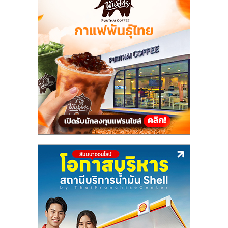
แฟ
รน
ไชส์,
รวม
แฟ
รน
ไชส์
ขาย