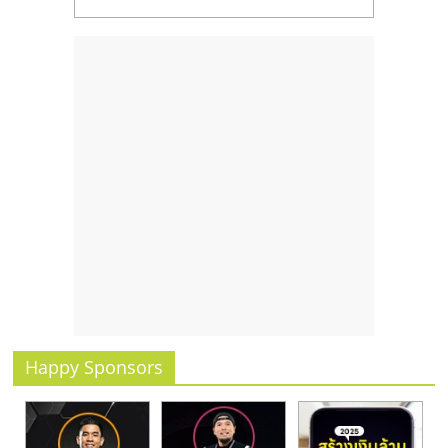
รน
ไชส์,
ศูนย์
รวม
แฟ
รน
ไชส์
พร้อม
ทำเล
สำหรับ
เปิด
ร้าน
ปรึกษา
ฟรี,
บริการ
Happy Sponsors
พัฒนา
ระบบ
แฟ