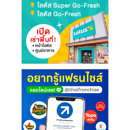
เปิด
ร้าน
ปรึกษา
ฟรี,
บริการ
พัฒนา
ระบบ
แฟ