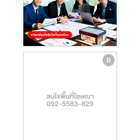
รน
ไชส์
ขาย
หน้า
บ้าน
ลงทุน
น้อย
คืน
ทุน
ไว,
ที่
ปรึกษา
การ
ลงทุน
และ
ขยาย
สา
ขา
แฟ