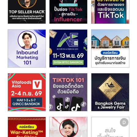
รน
ไชส์"