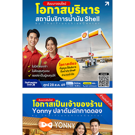
ลงทุน
น้อย
คืน
ทุน
ไว,
ที่
ปรึกษา
การ