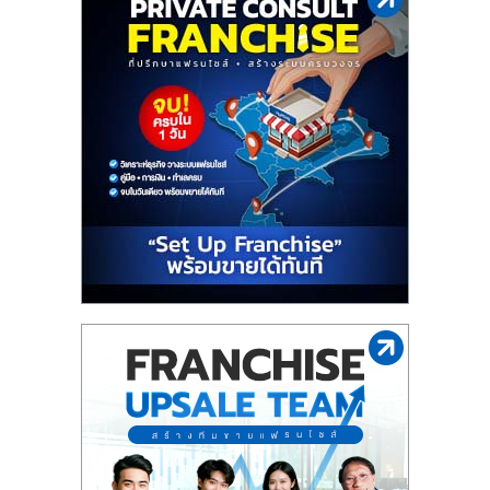
ไทย,
SMEs,
แฟ
รน
ไชส์,
ที่
ปรึกษา
แฟ
รน
ไชส์,
รวม
แฟ
รน
ไชส์
ขาย
แฟ
รน
ไชส์
แฟ