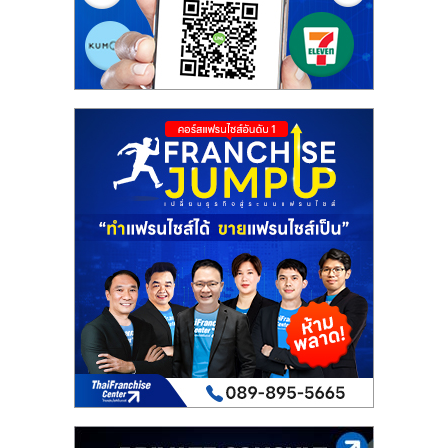
รน
ไชส์"
"ศูนย์
รวม
ข้อมูล
ธุรกิจ
SME
แห่ง
ประเทศไทย,
ThaiSMEsCenter,
รวม
ธุรกิจ
เอ
ส
เอ็
มอี