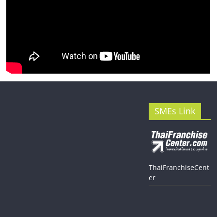
SMEs Link
ThaiFranchiseCent
er