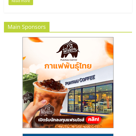
แฟ
Read more
รน
Main Sponsors
ไชส์
แฟ
รน
ไชส์
ขาย
หน้า
บ้าน