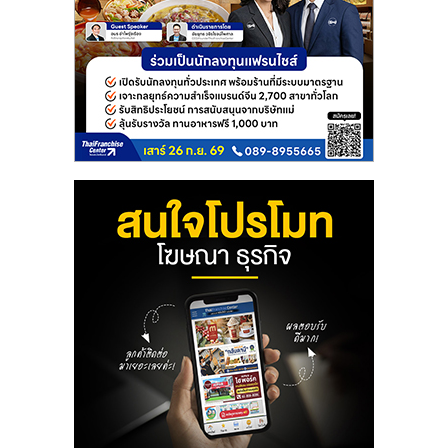
ลงทุน
และ
ขยาย
สา
ขา
แฟ
รน
ไชส์,