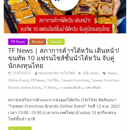
แฟ
รน
ไชส์,
PR News
Review
Special
รวม
TF News | สภาการค้าฯไต้หวัน เดินหน้า!
ขนทัพ 10 แฟรนไชส์ชั้นนำไต้หวัน จับคู่
แฟ
นักลงทุนไทย
,
21/07/2021
กองบรรณาธิการเว็บไซต์
428 views
News
รน
,
,
,
,
Online Event
PR News
TAITRA
Taiwan Franchise
Taiwan Franchise
,
,
,
Brands Online Event
TF News
งานแสดงสินค้า
แสดงสินค้า
ไชส์
สภาส่งเสริมการค้าและการส่งออกไต้หวัน (TAITRA) จัดสัมมนา
“Taiwan Franchise Brands Online Event” วันที่ 12 ส.ค. 2021
ขาย
เวลา 13:00 -15:00 (เวลาประเทศไทย) นำเสนอ 10 ธุรกิจเฟรน
ไชส์ชั้นนำ อาทิ