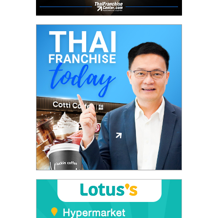
ศูนย์
รวม
แฟ
รน
ไชส์
พร้อม
ทำเล
สำหรับ