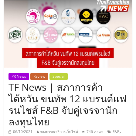
แห่ง
ประเทศไทย,
ThaiSMEsCenter,
รวม
ธุรกิจ
PR News
Review
Special
TF News | สภาการค้า
เอ
ไต้หวัน ขนทัพ 12 แบรนด์แฟ
ส
รนไชส์ F&B จับคู่เจรจานัก
ลงทุนไทย
เอ็
,
06/10/2021
กองบรรณาธิการเว็บไซต์
746 views
F&B