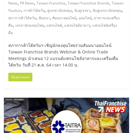
มอี
,
,
,
,
News
PR News
Taiwan Franchise
Taiwan Franchise Brands
Taiwan
,
,
,
,
,
Pavilion
การค้าไต้หวัน
คู่เจรจานักลงทุน
จับคู่เจรจา
จับคู่เจรจานักลงทุน
ไทย,
,
,
,
,
สภาการค้าไต้หวัน
สัมมนา
สัมมนาออนไลน์
ออนไลน์
อาหารและเครื่อง
,
,
,
,
ดื่ม
เจรจานักลงทุนไทย
แฟรนไชส์
แฟรนไชส์อาหาร
แฟรนไชส์เครื่อง
SMEs,
ดื่ม
สภาการค้าไต้หวันฯ เชิญนักลงทุนไทยร่วมสัมมนาออนไลน์
แฟ
Taiwan Franchise Brands Webinar & Online Trade
Meetings นำเสนอ 12 แบรนด์แฟรนไชส์อาหารและเครื่องดื่ม
รน
ไต้หวัน วันที่ 21 ต.ค. 64 เวลา 14.00 น.
Read more
ไชส์,
ที่
ปรึกษา