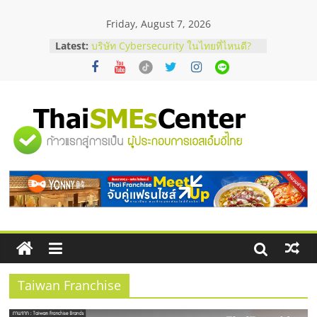
Skip
Friday, August 7, 2026
to
content
Latest:
บริษัท Cybersecurity ในไทยที่ไหนดี?
วิธีเลือกผู้ให้บริการให้คุ้มค่าและตอบ
โจทย์ธุรกิจ
อยากหาเงินทุน เพิ่มสภาพคล่องให้ธุรกิจ
เริ่มยังไงให้ผ่านฉลุย
สัมมนาออนไลน์ โอกาสบริหารสถานี
"ศูนย์
บริการน้ำมัน Shell
สัมมนาลงทุน แฟรนไชส์ยอนนี่
ThaiFranchise Meet Up จับคู่แฟรน
รวม
ไชส์ ครั้งที่ 8
ร้านเครื่องเสียงคุณภาพสูง พร้อม
โซลูชันระบบภาพและเสียง
ข้อมูล
ธุรกิจ
SME
Taiwan Franchise