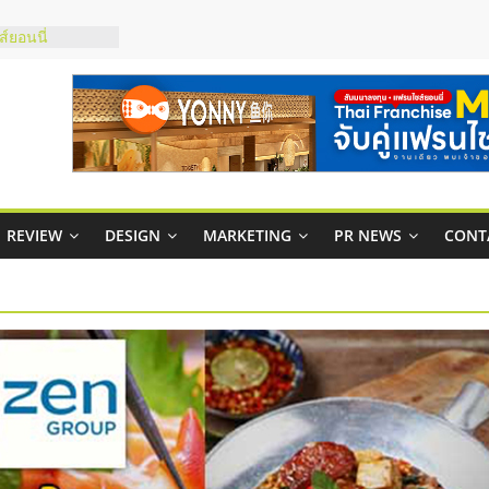
บริหารสถานี
์ยอนนี่
p จับคู่แฟรน
สูง พร้อม
สียง
ในไทยที่ไหนดี?
้คุ้มค่าและตอบ
REVIEW
DESIGN
MARKETING
PR NEWS
CONT
าพคล่องให้ธุรกิจ