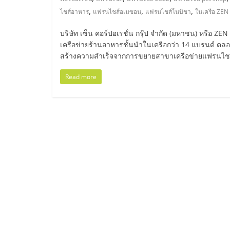
ไทย,
,
,
,
ไชส์อาหาร
แฟรนไชส์อเมซอน
แฟรนไชส์โนบิชา
ในเครือ ZEN
SMEs,
บริษัท เซ็น คอร์ปอเรชั่น กรุ๊ป จำกัด (มหาชน) หรือ ZE
เครือข่ายร้านอาหารชั้นนำในเครือกว่า 14 แบรนด์ ตลอ
แฟ
สร้างความสำเร็จจากการขยายสาขาเครือข่ายแฟรนไชส
รน
Read more
ไชส์,
ที่
ปรึกษา
แฟ
รน