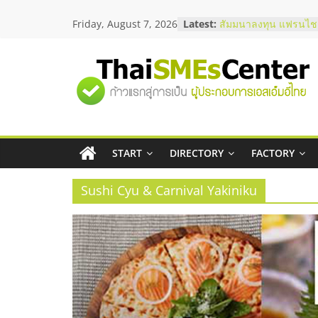
Skip
สัมมนาออนไลน์ โอกาส
Friday, August 7, 2026
Latest:
to
บริการน้ำมัน Shell
content
สัมมนาลงทุน แฟรนไชส
ThaiFranchise Meet U
"ศูนย์
ไชส์ ครั้งที่ 8
ร้านเครื่องเสียงคุณภาพ
โซลูชันระบบภาพและเ
รวม
บริษัท Cybersecurity 
วิธีเลือกผู้ให้บริการให
โจทย์ธุรกิจ
START
DIRECTORY
FACTORY
ข้อมูล
อยากหาเงินทุน เพิ่มสภ
เริ่มยังไงให้ผ่านฉลุย
Sushi Cyu & Carnival Yakiniku
ธุรกิจ
SME
แห่ง