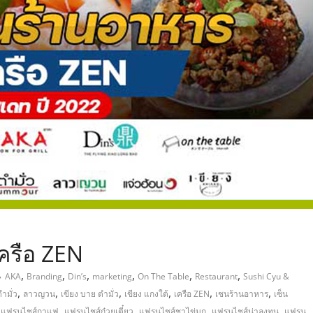
,
ครือ ZEN
,
,
,
,
,
,
AKA
Branding
Din’s
marketing
On The Table
Restaurant
Sushi Cyu &
,
,
,
,
,
,
ำมั่ว
ลาวญวน
เขียง บาย ตำมั่ว
เขียง แกงใต้
เครือ ZEN
เชนร้านอาหาร
เซ็น
,
,
,
,
,
แฟรนไชส์กาแฟ
แฟรนไชส์ก๋วยเตี๋ยว
แฟรนไชส์ชาไข่มุก
แฟรนไชส์น่าลงทุน
แฟรน