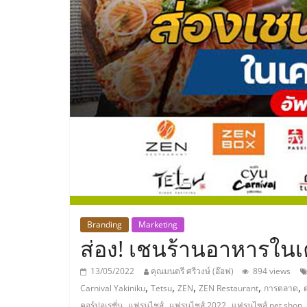
ประเทศไทย,
ThaiSMEsCenter
รวม
ธุรกิจ
เอ
ส
เอ็
Branding
Marketing
ส่อง! เชนร้านอาหารในเ
มอี
13/05/2022
คุณมนตรี ศรีวงษ์ (อ๊อฟ)
894 views
,
,
,
,
,
Carnival Yakiniku
Tetsu
ZEN
ZEN Restaurant
การตลาด
ต
,
,
,
คอร์ปอเรชั่น
แฟรนไชส์
แฟรนไชส์ 2022
แฟรนไชส์ pet shop