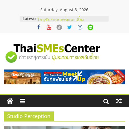
Skip
Saturday, August 8, 2026
to
content
Latest:
ร้านเครื่องเสียงคุณภาพสูง พร้อม
โซลูชันระบบภาพและเสียง
บริษัท Cybersecurity ในไทยที่ไหนดี?
วิธีเลือกผู้ให้บริการให้คุ้มค่าและตอบ
โจทย์ธุรกิจ
อยากหาเงินทุน เพิ่มสภาพคล่องให้ธุรกิจ
"ศูนย์
เริ่มยังไงให้ผ่านฉลุย
สัมมนาออนไลน์ โอกาสบริหารสถานี
บริการน้ำมัน Shell
รวม
สัมมนาลงทุน แฟรนไชส์ยอนนี่
ThaiFranchise Meet Up จับคู่แฟรน
ไชส์ ครั้งที่ 8
ข้อมูล
ธุรกิจ
SME
Studio Perception