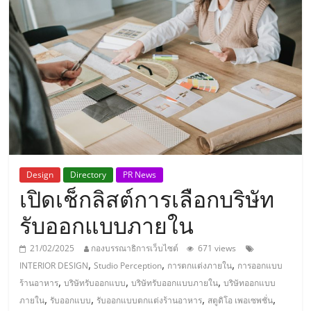
แห่ง
ประเทศไทย,
ThaiSMEsCenter,
รวม
ธุรกิจ
Design
Directory
PR News
เปิดเช็กลิสต์การเลือกบริษัท
เอ
รับออกแบบภายใน
ส
21/02/2025
กองบรรณาธิการเว็บไซต์
671 views
,
,
,
INTERIOR DESIGN
Studio Perception
การตกแต่งภายใน
การออกแบบ
เอ็
,
,
,
ร้านอาหาร
บริษัทรับออกแบบ
บริษัทรับออกแบบภายใน
บริษัทออกแบบ
,
,
,
,
ภายใน
รับออกแบบ
รับออกแบบตกแต่งร้านอาหาร
สตูดิโอ เพอเซพชั่น