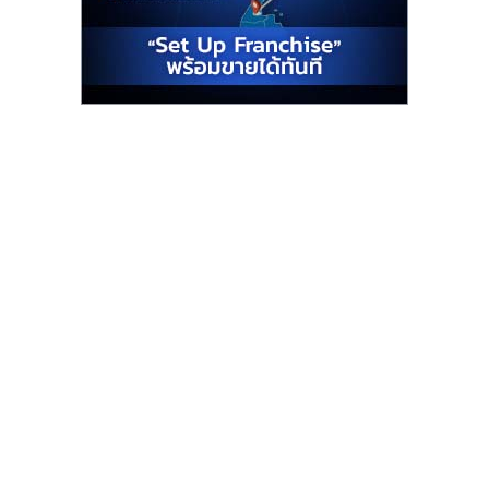
รน
ไชส์"
"ศูนย์
รวม
ข้อมูล
ธุรกิจ
SME
แห่ง
ประเทศไทย,
ThaiSMEsCenter,
รวม
ธุรกิจ
เอ
ส
เอ็
มอี