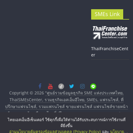
SMEs Link
ThaiFranchiseCent
er
Copyright © 2026
"ศูนย์รวมข้อมูลธุรกิจ SME แห่งประเทศไทย,
ThaiSMEsCenter, รวมธุรกิจเอสเอ็มอีไทย, SMEs, แฟรนไชส์, ที่
ปรึกษาแฟรนไชส์, รวมแฟรนไชส์ ขายแฟรนไชส์ แฟรนไชส์ขายหน้า
บ้าน ลงทุนน้อย คืนทุนไว, ที่ปรึกษาการลงทุนและขยายสาขาแฟรน
ไทยเอสเอ็มอีเซ็นเตอร์ ใช้คุกกี้เพื่อให้ท่านได้รับประสบการณ์การใช้งานที่
ไชส์, ศูนย์รวมแฟรนไชส์ พร้อมทำเลสำหรับเปิดร้าน ปรึกษาฟรี,
ดียิ่งขึ้น
บริการพัฒนาระบบแฟรนไชส์"
. All rights reserved.
อ่านนโยบายคุ้มครองข้อมูลส่วนบุคคล (Privacy Policy)
และ
นโยบาย