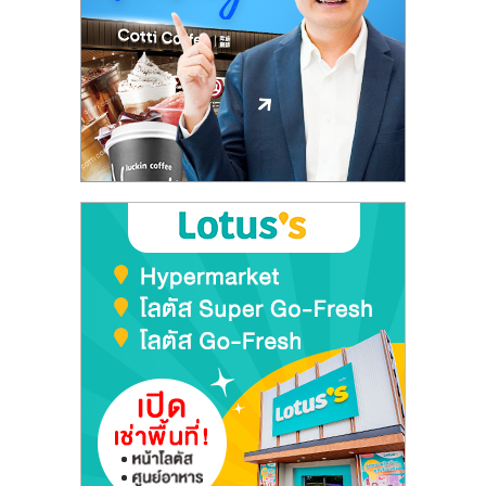
ลงทุน
และ
ขยาย
สา
ขา
แฟ
รน
ไชส์,