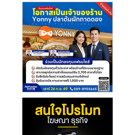
แฟ
รน
ไชส์
แฟ
รน
ไชส์
ขาย
หน้า
บ้าน