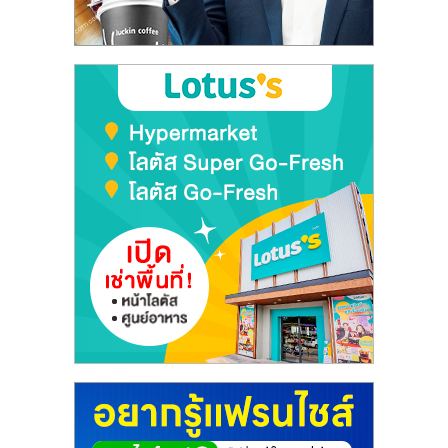
ลงทุน
และ
ขยาย
สา
ขา
แฟ
รน
ไชส์,