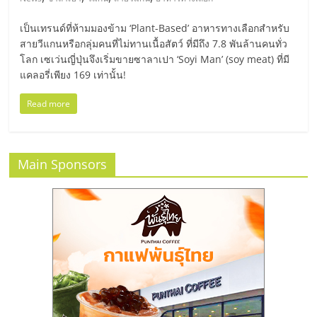
มอี
เป็นเทรนด์ที่ห้ามมองข้าม ‘Plant-Based’ อาหารทางเลือกสำหรับ
ไทย,
สายวีแกนหรือกลุ่มคนที่ไม่ทานเนื้อสัตว์ ที่มีถึง 7.8 พันล้านคนทั่ว
โลก เซเว่นญี่ปุ่นจึงเริ่มขายซาลาเปา ‘Soyi Man’ (soy meat) ที่มี
แคลอรี่เพียง 169 เท่านั้น!
SMEs,
Read more
แฟ
รน
Main Sponsors
ไชส์,
ที่
ปรึกษา