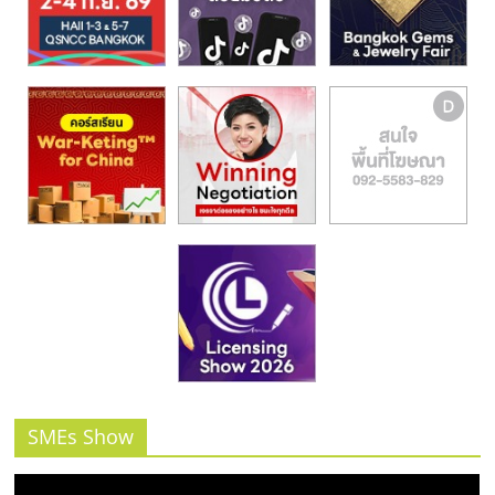
รน
ไชส์,
ศูนย์
รวม
แฟ
รน
ไชส์
พร้อม
ทำเล
สำหรับ
เปิด
ร้าน
ปรึกษา
ฟรี,
บริการ
พัฒนา
SMEs Show
ระบบ
แฟ