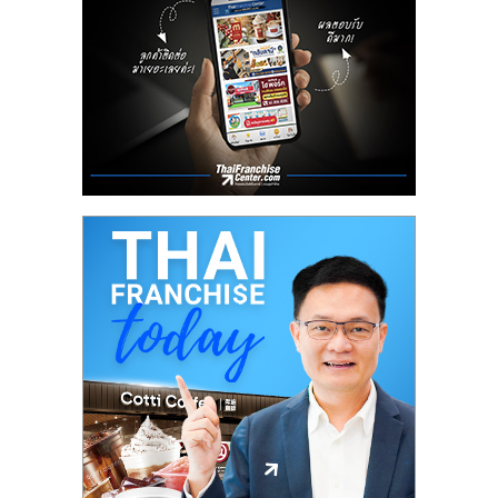
ลงทุน
น้อย
คืน
ทุน
ไว,
ที่
ปรึกษา
การ