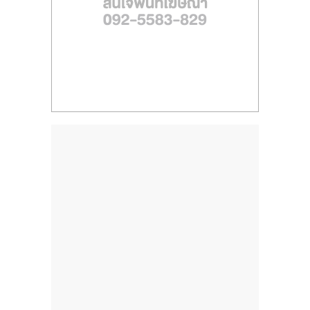
ไทย,
SMEs,
แฟ
รน
ไชส์,
ที่
ปรึกษา
แฟ
รน
ไชส์,
รวม
แฟ
รน
ไชส์
ขาย
แฟ
รน
ไชส์
แฟ