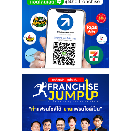
ศูนย์
รวม
แฟ
รน
ไชส์
พร้อม
ทำเล
สำหรับ