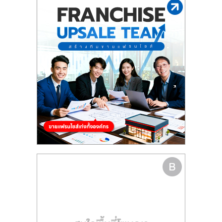
รน
ไชส์"
"ศูนย์
รวม
ข้อมูล
ธุรกิจ
SME
แห่ง
ประเทศไทย,
ThaiSMEsCenter,
รวม
ธุรกิจ
เอ
ส
เอ็
มอี