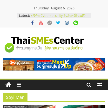
Skip
Thursday, August 6, 2026
to
content
Latest:
บริษัท Cybersecurity ในไทยที่ไหนดี?
วิธีเลือกผู้ให้บริการให้คุ้มค่าและตอบ
โจทย์ธุรกิจ
อยากหาเงินทุน เพิ่มสภาพคล่องให้ธุรกิจ
เริ่มยังไงให้ผ่านฉลุย
สัมมนาออนไลน์ โอกาสบริหารสถานี
"ศูนย์
บริการน้ำมัน Shell
สัมมนาลงทุน แฟรนไชส์ยอนนี่
ThaiFranchise Meet Up จับคู่แฟรน
รวม
ไชส์ ครั้งที่ 8
ร้านเครื่องเสียงคุณภาพสูง พร้อม
โซลูชันระบบภาพและเสียง
ข้อมูล
ธุรกิจ
SME
Soyi Man