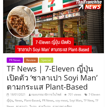
แห่ง
ประเทศไทย,
ThaiSMEsCenter,
รวม
ธุรกิจ
PR News
Review
Special
TF News | 7-Eleven ญี่ปุ่น
เอ
เปิดตัว ‘ซาลาเปา Soyi Man’
ส
ตามกระแส Plant-Based
เอ็
18/01/2021
กองบรรณาธิการเว็บไซต์
701 views
7-Eleven
,
,
,
,
,
,
,
ญี่ปุ่น
News
Plant-Based
PR News
soy meat
Soyi Man
TF New
TF
,
,
,
,
News
ซาลาเปา
วีแกน
สายวีแกน
อาหารทางเลือก