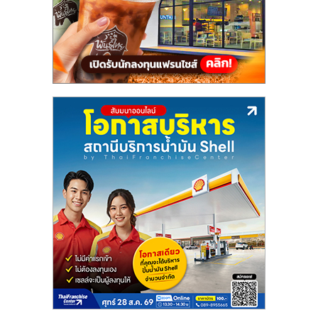
แฟ
รน
ไชส์,
รวม
แฟ
รน
ไชส์
ขาย