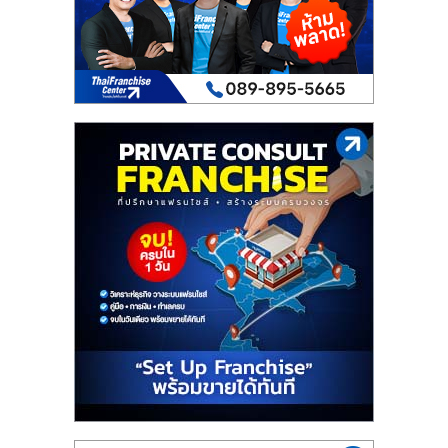
เปิด
ร้าน
ปรึกษา
ฟรี,
บริการ
พัฒนา
ระบบ
แฟ