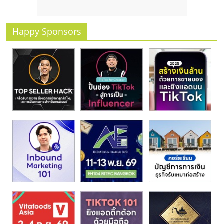
รน
ไชส์
ขาย
Happy Sponsors
หน้า
บ้าน
ลงทุน
น้อย
คืน
ทุน
ไว,
ที่
ปรึกษา
การ
ลงทุน
และ
ขยาย
สา
ขา
แฟ