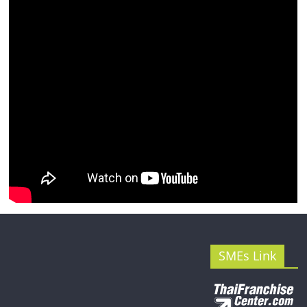
รน
ไชส์"
SMEs Link