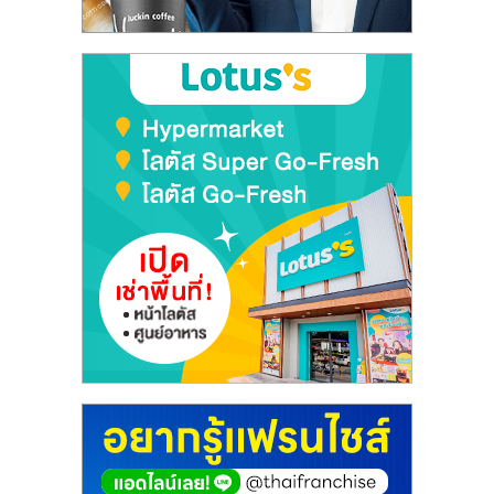
ลงทุน
และ
ขยาย
สา
ขา
แฟ
รน
ไชส์,