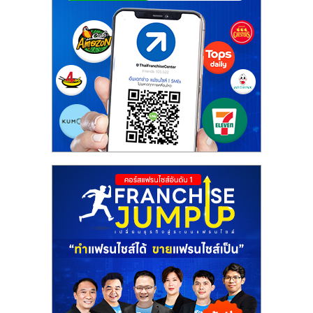
ศูนย์
รวม
แฟ
รน
ไชส์
พร้อม
ทำเล
สำหรับ