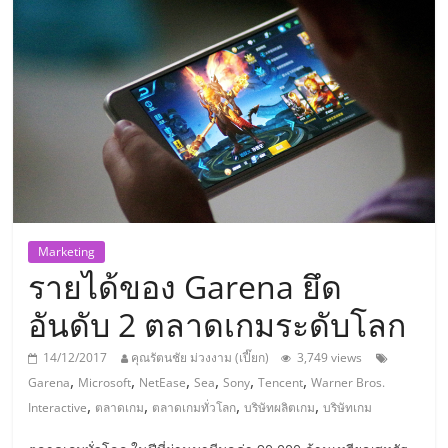
แห่ง
ประเทศไทย,
ThaiSMEsCenter,
รวม
ธุรกิจ
Marketing
รายได้ของ Garena ยึด
เอ
อันดับ 2 ตลาดเกมระดับโลก
ส
14/12/2017
คุณรัตนชัย ม่วงงาม (เปี๊ยก)
3,749 views
,
,
,
,
,
,
Garena
Microsoft
NetEase
Sea
Sony
Tencent
Warner Bros.
เอ็
,
,
,
,
Interactive
ตลาดเกม
ตลาดเกมทั่วโลก
บริษัทผลิตเกม
บริษัทเกม