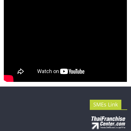
รน
ไชส์"
SMEs Link