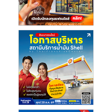
แฟ
รน
ไชส์,
รวม
แฟ
รน
ไชส์
ขาย