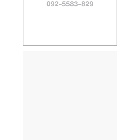
ไทย,
SMEs,
แฟ
รน
ไชส์,
ที่
ปรึกษา
แฟ
รน
ไชส์,
รวม
แฟ
รน
ไชส์
ขาย
แฟ
รน
ไชส์
แฟ