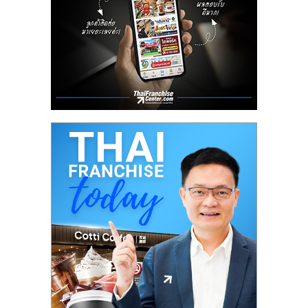
ลงทุน
น้อย
คืน
ทุน
ไว,
ที่
ปรึกษา
การ