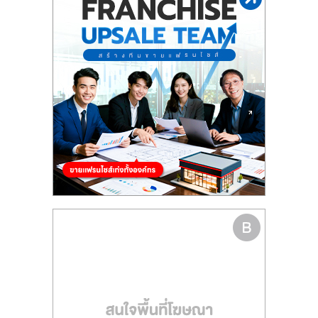
รน
ไชส์"
"ศูนย์
รวม
ข้อมูล
ธุรกิจ
SME
แห่ง
ประเทศไทย,
ThaiSMEsCenter,
รวม
ธุรกิจ
เอ
ส
เอ็
มอี