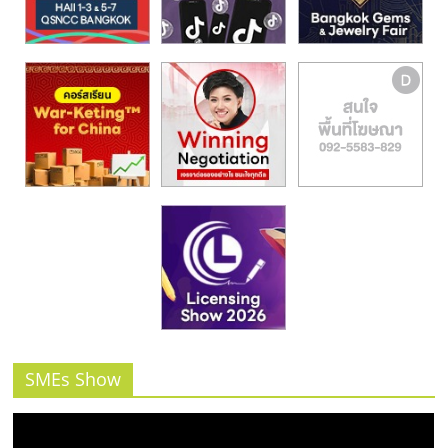
รน
ไชส์,
ศูนย์
รวม
แฟ
รน
ไชส์
พร้อม
ทำเล
สำหรับ
เปิด
ร้าน
ปรึกษา
ฟรี,
บริการ
พัฒนา
SMEs Show
ระบบ
แฟ