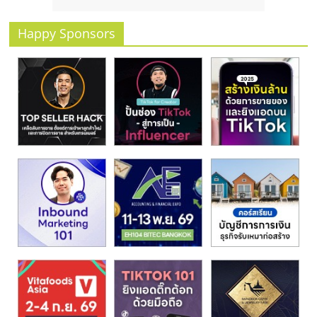
รน
ไชส์
Happy Sponsors
ขาย
หน้า
บ้าน
ลงทุน
น้อย
คืน
ทุน
ไว,
ที่
ปรึกษา
การ
ลงทุน
และ
ขยาย
สา
ขา
แฟ