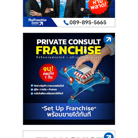
เปิด
ร้าน
ปรึกษา
ฟรี,
บริการ
พัฒนา
ระบบ
แฟ