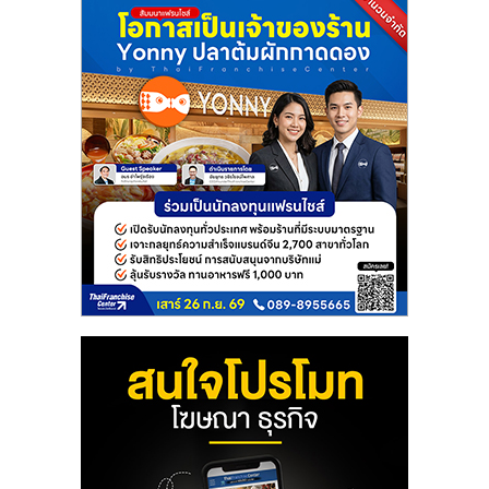
แฟ
รน
ไชส์
แฟ
รน
ไชส์
ขาย
หน้า
บ้าน