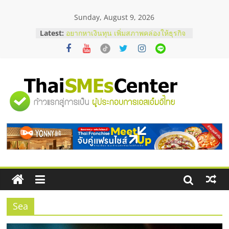
Skip
Sunday, August 9, 2026
to
content
บริษัท Cybersecurity ในไทยที่ไหนดี?
Latest:
วิธีเลือกผู้ให้บริการให้คุ้มค่าและตอบ
โจทย์ธุรกิจ
อยากหาเงินทุน เพิ่มสภาพคล่องให้ธุรกิจ
เริ่มยังไงให้ผ่านฉลุย
สัมมนาออนไลน์ โอกาสบริหารสถานี
"ศูนย์
บริการน้ำมัน Shell
สัมมนาลงทุน แฟรนไชส์ยอนนี่
ThaiFranchise Meet Up จับคู่แฟรน
รวม
ไชส์ ครั้งที่ 8
ร้านเครื่องเสียงคุณภาพสูง พร้อม
โซลูชันระบบภาพและเสียง
ข้อมูล
ธุรกิจ
SME
Sea