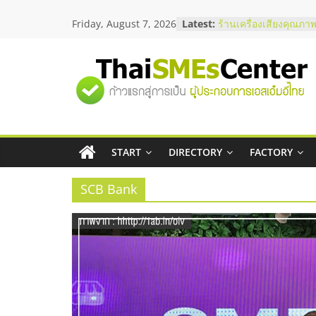
Skip
สัมมนาลงทุน แฟรนไชส
Friday, August 7, 2026
Latest:
to
ThaiFranchise Meet U
content
ไชส์ ครั้งที่ 8
ร้านเครื่องเสียงคุณภาพ
โซลูชันระบบภาพและเ
"ศูนย์
บริษัท Cybersecurity 
วิธีเลือกผู้ให้บริการให
รวม
โจทย์ธุรกิจ
อยากหาเงินทุน เพิ่มสภ
เริ่มยังไงให้ผ่านฉลุย
START
DIRECTORY
FACTORY
ข้อมูล
สัมมนาออนไลน์ โอกาส
บริการน้ำมัน Shell
SCB Bank
ธุรกิจ
SME
แห่ง