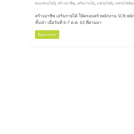
ไทย,
,
,
,
,
คมแฟรนไชส์
สร้างอาชีพ
เสริมรายได้
แฟรนไชส์
แฟรนไชส์ค
SMEs,
สร้างอาชีพ เสริมรายได้ ให้ครอบครัวพนักงาน SCB พน
ชั้นนำ เมื่อวันที่ 6-7 ต.ค. 63 ที่ผ่านมา
แฟ
Read more
รน
ไชส์,
ที่
ปรึกษา
แฟ
รน