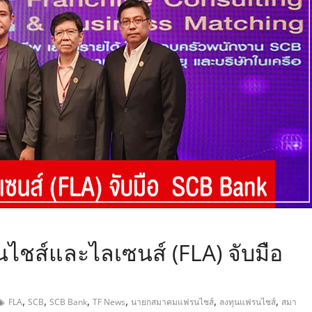
,
ชส์และไลเซนส์ (FLA) จับมือ
,
,
,
,
,
,
FLA
SCB
SCB Bank
TF News
นายกสมาคมแฟรนไชส์
ลงทุนแฟรนไชส์
สมา