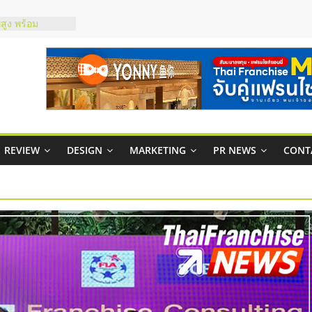
์ยอนนี่
p จับคู่แฟรน
สูง พร้อม
สียง
ในไทยที่ไหนดี?
้คุ้มค่าและตอบ
าพคล่องให้ธุรกิจ
REVIEW
DESIGN
MARKETING
PR NEWS
CONT
บริหารสถานี