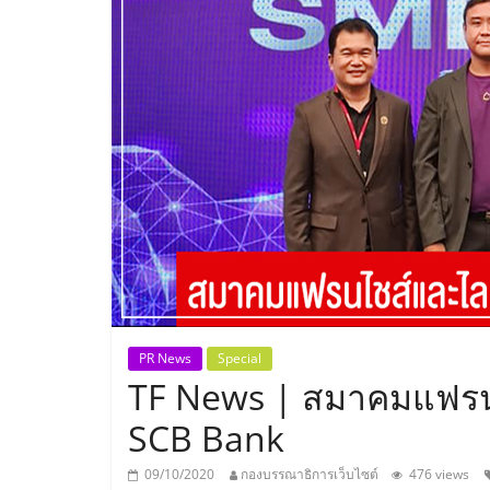
ประเทศไทย,
ThaiSMEsCenter
รวม
ธุรกิจ
เอ
ส
เอ็
PR News
Special
TF News | สมาคมแฟรนไ
มอี
SCB Bank
09/10/2020
กองบรรณาธิการเว็บไซต์
476 views