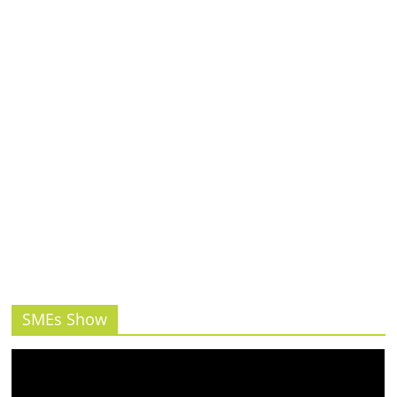
รน
ไชส์,
ศูนย์
รวม
แฟ
รน
ไชส์
พร้อม
ทำเล
สำหรับ
เปิด
ร้าน
ปรึกษา
ฟรี,
บริการ
SMEs Show
พัฒนา
ระบบ
แฟ