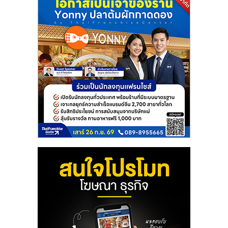
แฟ
รน
ไชส์
แฟ
รน
ไชส์
ขาย
หน้า
บ้าน