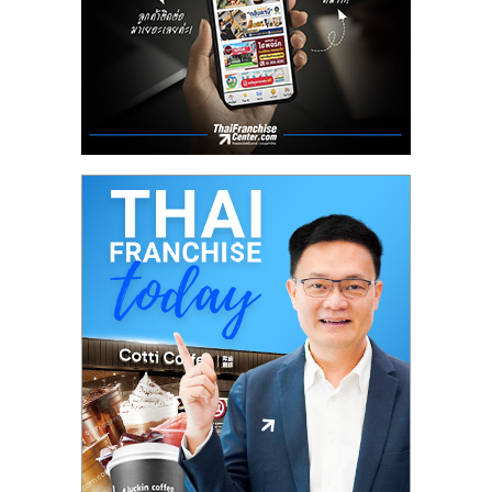
ลงทุน
น้อย
คืน
ทุน
ไว,
ที่
ปรึกษา
การ