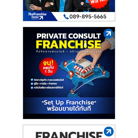
เปิด
ร้าน
ปรึกษา
ฟรี,
บริการ
พัฒนา
ระบบ
แฟ