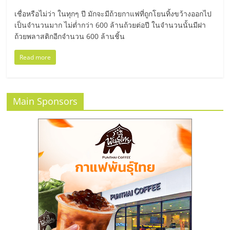
มอี
เชื่อหรือไม่ว่า ในทุกๆ ปี มักจะมีถ้วยกาแฟที่ถูกโยนทิ้งขว้างออกไป
เป็นจำนวนมาก ไม่ต่ำกว่า 600 ล้านถ้วยต่อปี ในจำนวนนั้นมีฝา
ไทย,
ถ้วยพลาสติกอีกจำนวน 600 ล้านชิ้น
SMEs,
Read more
แฟ
Main Sponsors
รน
ไชส์,
ที่
ปรึกษา