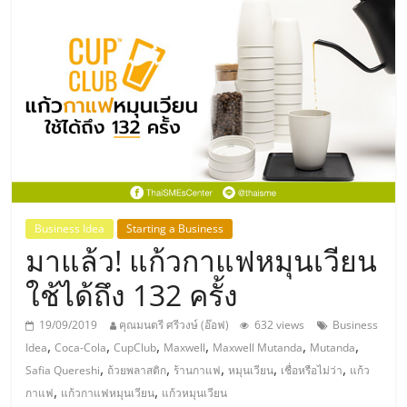
แห่ง
ประเทศไทย,
ThaiSMEsCenter,
รวม
ธุรกิจ
Business Idea
Starting a Business
มาแล้ว! แก้วกาแฟหมุนเวียน
เอ
ใช้ได้ถึง 132 ครั้ง
ส
19/09/2019
คุณมนตรี ศรีวงษ์ (อ๊อฟ)
632 views
Business
,
,
,
,
,
,
Idea
Coca-Cola
CupClub
Maxwell
Maxwell Mutanda
Mutanda
เอ็
,
,
,
,
,
Safia Quereshi
ถ้วยพลาสติก
ร้านกาแฟ
หมุนเวียน
เชื่อหรือไม่ว่า
แก้ว
,
,
กาแฟ
แก้วกาแฟหมุนเวียน
แก้วหมุนเวียน