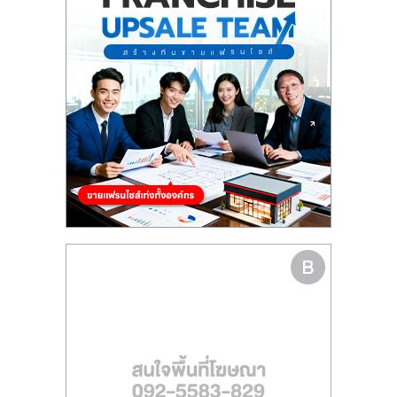
รน
ไชส์"
"ศูนย์
รวม
ข้อมูล
ธุรกิจ
SME
แห่ง
ประเทศไทย,
ThaiSMEsCenter,
รวม
ธุรกิจ
เอ
ส
เอ็
มอี