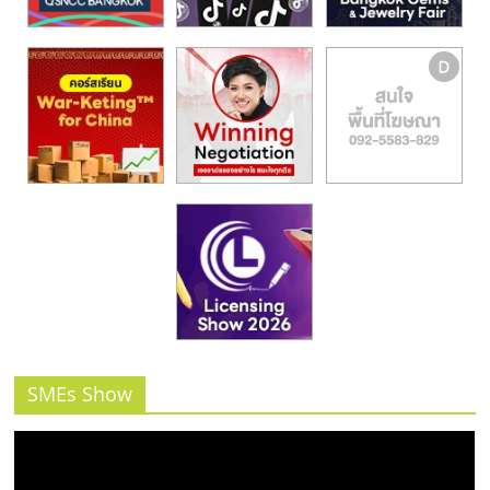
รน
ไชส์,
ศูนย์
รวม
แฟ
รน
ไชส์
พร้อม
ทำเล
สำหรับ
เปิด
ร้าน
ปรึกษา
ฟรี,
บริการ
SMEs Show
พัฒนา
ระบบ
แฟ