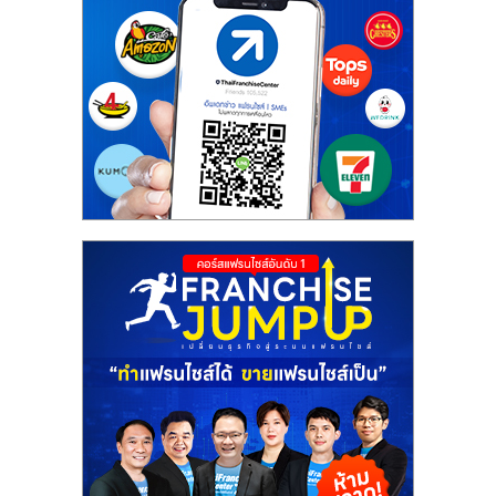
ศูนย์
รวม
แฟ
รน
ไชส์
พร้อม
ทำเล
สำหรับ