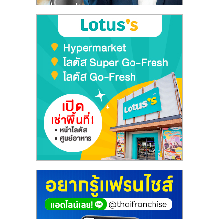
ลงทุน
และ
ขยาย
สา
ขา
แฟ
รน
ไชส์,