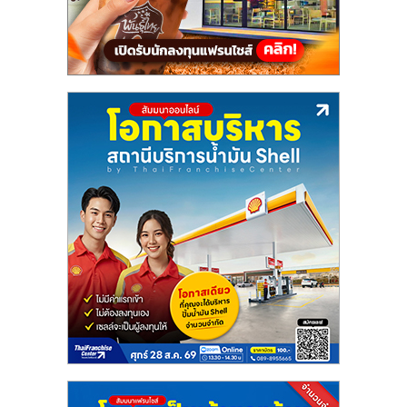
แฟ
รน
ไชส์,
รวม
แฟ
รน
ไชส์
ขาย