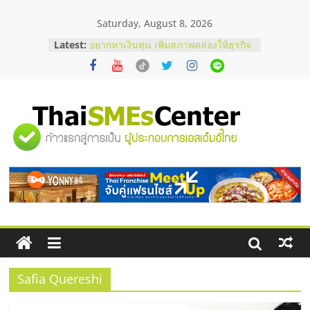
Skip
Saturday, August 8, 2026
to
บริษัท Cybersecurity ในไทยที่ไหนดี?
content
Latest:
วิธีเลือกผู้ให้บริการให้คุ้มค่าและตอบ
โจทย์ธุรกิจ
อยากหาเงินทุน เพิ่มสภาพคล่องให้ธุรกิจ
เริ่มยังไงให้ผ่านฉลุย
สัมมนาออนไลน์ โอกาสบริหารสถานี
บริการน้ำมัน Shell
"ศูนย์
สัมมนาลงทุน แฟรนไชส์ยอนนี่
ThaiFranchise Meet Up จับคู่แฟรน
ไชส์ ครั้งที่ 8
รวม
ร้านเครื่องเสียงคุณภาพสูง พร้อม
โซลูชันระบบภาพและเสียง
ข้อมูล
ธุรกิจ
SME
Safia Quereshi