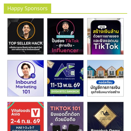
รน
Happy Sponsors
ไชส์
ขาย
หน้า
บ้าน
ลงทุน
น้อย
คืน
ทุน
ไว,
ที่
ปรึกษา
การ
ลงทุน
และ
ขยาย
สา
ขา
แฟ