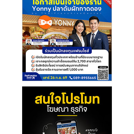
แฟ
รน
ไชส์
แฟ
รน
ไชส์
ขาย
หน้า
บ้าน