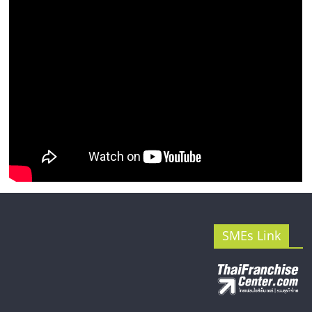
รน
ไชส์"
SMEs Link