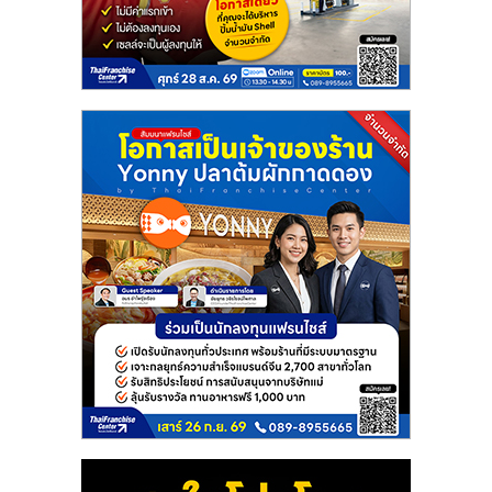
แฟ
รน
ไชส์
แฟ
รน
ไชส์
ขาย
หน้า
บ้าน