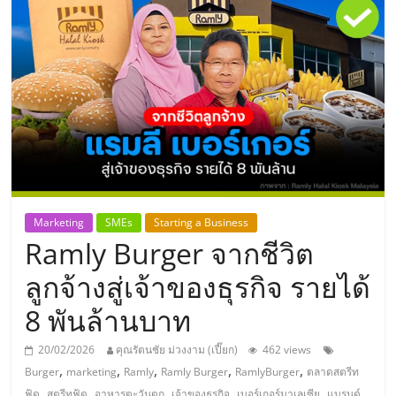
แห่ง
ประเทศไทย,
ThaiSMEsCenter,
รวม
ธุรกิจ
Marketing
SMEs
Starting a Business
Ramly Burger จากชีวิต
เอ
ลูกจ้างสู่เจ้าของธุรกิจ รายได้
ส
8 พันล้านบาท
เอ็
20/02/2026
คุณรัตนชัย ม่วงงาม (เปี๊ยก)
462 views
,
,
,
,
,
Burger
marketing
Ramly
Ramly Burger
RamlyBurger
ตลาดสตรีท
,
,
,
,
,
ฟู้ด
สตรีทฟู้ด
อาหารตะวันตก
เจ้าของธุรกิจ
เบอร์เกอร์มาเลเซีย
แบรนด์