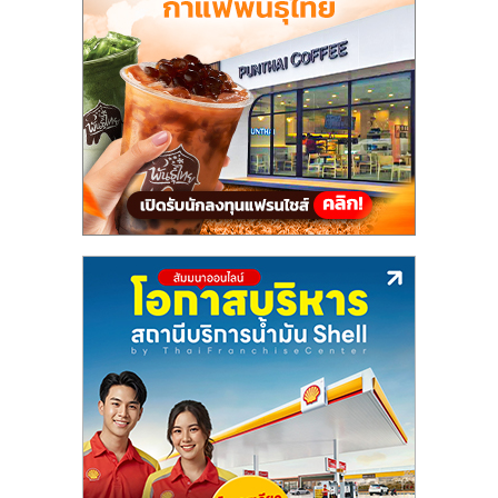
แฟ
รน
ไชส์,
รวม
แฟ
รน
ไชส์
ขาย