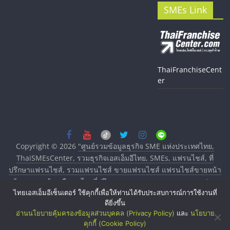
SMEs Link
ThaiFranchiseCent
er
Copyright © 2026
"ศูนย์รวมข้อมูลธุรกิจ SME แห่งประเทศไทย,
ThaiSMEsCenter, รวมธุรกิจเอสเอ็มอีไทย, SMEs, แฟรนไชส์, ที่
ปรึกษาแฟรนไชส์, รวมแฟรนไชส์ ขายแฟรนไชส์ แฟรนไชส์ขายหน้า
บ้าน ลงทุนน้อย คืนทุนไว, ที่ปรึกษาการลงทุนและขยายสาขาแฟรน
ไทยเอสเอ็มอีเซ็นเตอร์ ใช้คุกกี้เพื่อให้ท่านได้รับประสบการณ์การใช้งานที่
ไชส์, ศูนย์รวมแฟรนไชส์ พร้อมทำเลสำหรับเปิดร้าน ปรึกษาฟรี,
ดียิ่งขึ้น
บริการพัฒนาระบบแฟรนไชส์"
. All rights reserved.
อ่านนโยบายคุ้มครองข้อมูลส่วนบุคคล (Privacy Policy)
และ
นโยบาย
คุกกี้ (Cookie Policy)