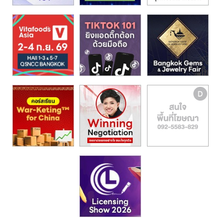
รน
ไชส์,
ศูนย์
รวม
แฟ
รน
ไชส์
พร้อม
ทำเล
สำหรับ
เปิด
ร้าน
ปรึกษา
ฟรี,
บริการ
พัฒนา
ระบบ
แฟ