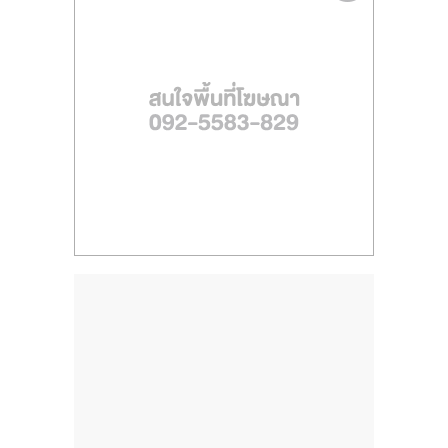
ไทย,
SMEs,
แฟ
รน
ไชส์,
ที่
ปรึกษา
แฟ
รน
ไชส์,
รวม
แฟ
รน
ไชส์
ขาย
แฟ
รน
ไชส์
แฟ