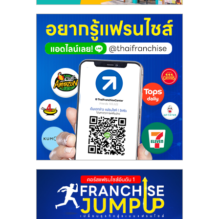
ศูนย์
รวม
แฟ
รน
ไชส์
พร้อม
ทำเล
สำหรับ