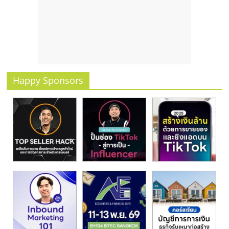
รน
ไชส์
ขาย
หน้า
บ้าน
ลงทุน
น้อย
Happy Sponsors
คืน
ทุน
ไว,
ที่
ปรึกษา
การ
ลงทุน
และ
ขยาย
สา
ขา
แฟ