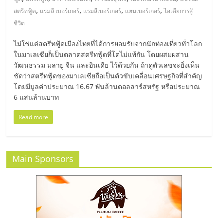
มอี
,
,
,
,
สตรีทฟู้ด
แรมลี เบอร์เกอร์
แรมลีเบอร์เกอร์
แฮมเบอร์เกอร์
ไอเดียการสู้
ชีวิต
ไทย,
ไม่ใช่แค่สตรีทฟู้ดเมืองไทยที่ได้การยอมรับจากนักท่องเที่ยวทั่วโลก
SMEs,
ในมาเลเซียก็เป็นตลาดสตรีทฟู้ดที่โตไม่แพ้กัน โดยผสมผสาน
วัฒนธรรม มลายู จีน และอินเดีย ไว้ด้วยกัน ถ้าดูตัวเลขจะยิ่งเห็น
ชัดว่าสตรีทฟู้ดของมาเลเซียถือเป็นตัวขับเคลื่อนเศรษฐกิจที่สำคัญ
แฟ
โดยมีมูลค่าประมาณ 16.67 พันล้านดอลลาร์สหรัฐ หรือประมาณ
6 แสนล้านบาท
รน
Read more
ไชส์,
Main Sponsors
ที่
ปรึกษา