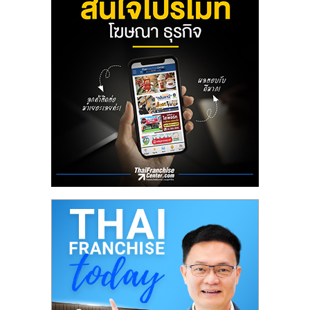
ลงทุน
น้อย
คืน
ทุน
ไว,
ที่
ปรึกษา
การ