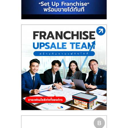
รน
ไชส์"
"ศูนย์
รวม
ข้อมูล
ธุรกิจ
SME
แห่ง
ประเทศไทย,
ThaiSMEsCenter,
รวม
ธุรกิจ
เอ
ส
เอ็
มอี