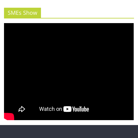
รน
ไชส์"
SMEs Show