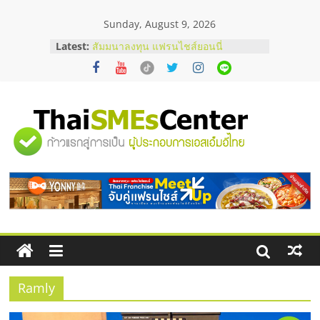
Skip
Sunday, August 9, 2026
to
content
สัมมนาออนไลน์ โอกาสบริหารสถานี
Latest:
บริการน้ำมัน Shell
สัมมนาลงทุน แฟรนไชส์ยอนนี่
ThaiFranchise Meet Up จับคู่แฟรน
ไชส์ ครั้งที่ 8
ร้านเครื่องเสียงคุณภาพสูง พร้อม
"ศูนย์
โซลูชันระบบภาพและเสียง
บริษัท Cybersecurity ในไทยที่ไหนดี?
วิธีเลือกผู้ให้บริการให้คุ้มค่าและตอบ
รวม
โจทย์ธุรกิจ
อยากหาเงินทุน เพิ่มสภาพคล่องให้ธุรกิจ
เริ่มยังไงให้ผ่านฉลุย
ข้อมูล
ธุรกิจ
SME
Ramly