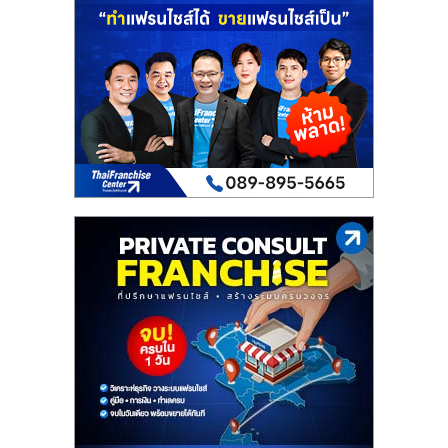
เปิด
ร้าน
ปรึกษา
ฟรี,
บริการ
พัฒนา
ระบบ
แฟ