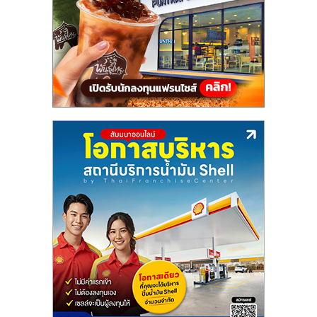
แฟ
รน
ไชส์,
รวม
แฟ
รน
ไชส์
ขาย