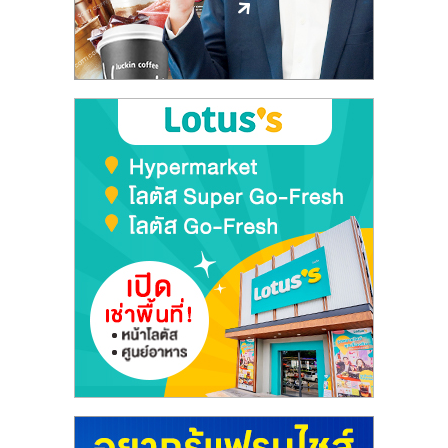
ลงทุน
และ
ขยาย
สา
ขา
แฟ
รน
ไชส์,