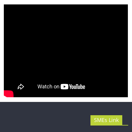
รน
ไชส์"
SMEs Link