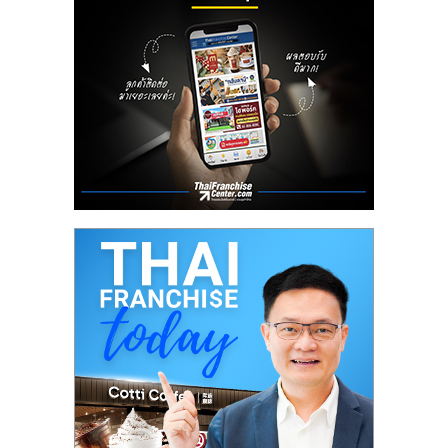
ลงทุน
น้อย
คืน
ทุน
ไว,
ที่
ปรึกษา
การ