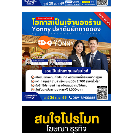
แฟ
รน
ไชส์
แฟ
รน
ไชส์
ขาย
หน้า
บ้าน