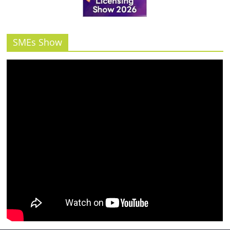
รน
ไชส์"
SMEs Show