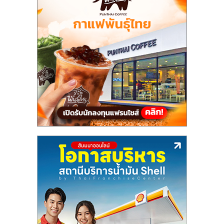
แฟ
รน
ไชส์,
รวม
แฟ
รน
ไชส์
ขาย