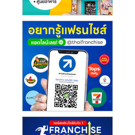
ศูนย์
รวม
แฟ
รน
ไชส์
พร้อม
ทำเล
สำหรับ