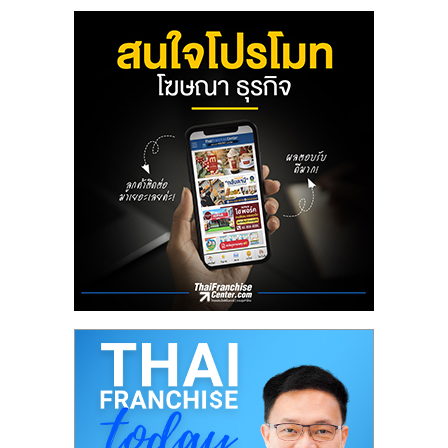
ลงทุน
น้อย
คืน
ทุน
ไว,
ที่
ปรึกษา
การ