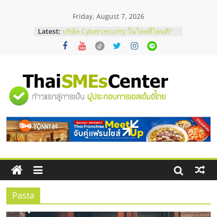
Skip
Friday, August 7, 2026
to
content
Latest:
บริษัท Cybersecurity ในไทยที่ไหนดี?
วิธีเลือกผู้ให้บริการให้คุ้มค่าและตอบ
โจทย์ธุรกิจ
อยากหาเงินทุน เพิ่มสภาพคล่องให้ธุรกิจ
เริ่มยังไงให้ผ่านฉลุย
สัมมนาออนไลน์ โอกาสบริหารสถานี
"ศูนย์
บริการน้ำมัน Shell
สัมมนาลงทุน แฟรนไชส์ยอนนี่
ThaiFranchise Meet Up จับคู่แฟรน
รวม
ไชส์ ครั้งที่ 8
ร้านเครื่องเสียงคุณภาพสูง พร้อม
โซลูชันระบบภาพและเสียง
ข้อมูล
ธุรกิจ
SME
Pasta