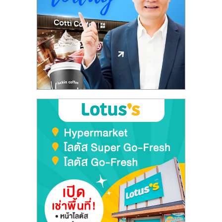
ลงทุน
และ
ขยาย
สา
ขา
แฟ
รน
ไชส์,