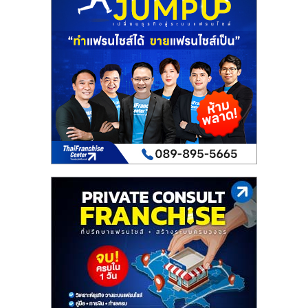
เปิด
ร้าน
ปรึกษา
ฟรี,
บริการ
พัฒนา
ระบบ
แฟ