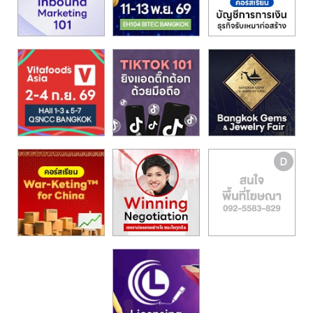
รน
ไชส์,
ศูนย์
รวม
แฟ
รน
ไชส์
พร้อม
ทำเล
สำหรับ
เปิด
ร้าน
ปรึกษา
ฟรี,
บริการ
พัฒนา
ระบบ
แฟ