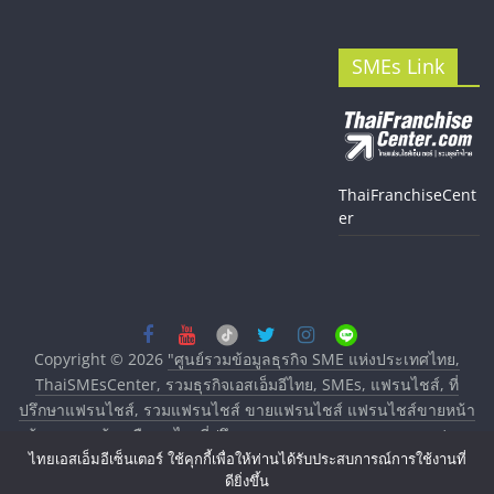
SMEs Link
ThaiFranchiseCent
er
Copyright © 2026
"ศูนย์รวมข้อมูลธุรกิจ SME แห่งประเทศไทย,
ThaiSMEsCenter, รวมธุรกิจเอสเอ็มอีไทย, SMEs, แฟรนไชส์, ที่
ปรึกษาแฟรนไชส์, รวมแฟรนไชส์ ขายแฟรนไชส์ แฟรนไชส์ขายหน้า
บ้าน ลงทุนน้อย คืนทุนไว, ที่ปรึกษาการลงทุนและขยายสาขาแฟรน
ไทยเอสเอ็มอีเซ็นเตอร์ ใช้คุกกี้เพื่อให้ท่านได้รับประสบการณ์การใช้งานที่
ไชส์, ศูนย์รวมแฟรนไชส์ พร้อมทำเลสำหรับเปิดร้าน ปรึกษาฟรี,
ดียิ่งขึ้น
บริการพัฒนาระบบแฟรนไชส์"
. All rights reserved.