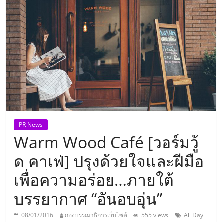
แห่ง
ประเทศไทย,
ThaiSMEsCenter,
รวม
ธุรกิจ
PR News
Warm Wood Café [วอร์มวู้
เอ
ด คาเฟ่] ปรุงด้วยใจและฝีมือ
ส
เพื่อความอร่อย…ภายใต้
บรรยากาศ “อันอบอุ่น”
เอ็
08/01/2016
กองบรรณาธิการเว็บไซต์
555 views
All Day