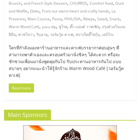
มอี
,
,
,
,
Brunch
and French Style Dessert
CHURROS
Comfort food
Duck
,
,
,
and Waffle
Ebiko
From our warm heart and crafty hands
La
ไทย,
,
,
,
,
,
,
,
Provence
Main Course
Pasta
PAVLOVA
Ribeye
Salad
Snack
,
,
,
,
Warm Wood Café
yuzu dip
ชูโรส
ดั๊ก แอนด์ วาฟเฟิล
ปรุงด้วยใจและ
SMEs,
,
,
,
,
,
ฝีมือ
พาฟโลว่า
ริบอาย
วอร์มวู้ด คาเฟ่
สปาเก็ตตี้ไข่กุ้ง
เอบิโกะ
ใครที่กำลังมองหาร้านอาหารและคาเฟ่บรรยากาศอบอุ่นๆ ที่
แฟ
สามารถพาตัวเองและครอบครัวมานั่งชิลๆ ได้สะดวก หรือจะ
ชักชวนเพื่อนมานั่งพูดคุยกันไป รับประทานอาหารกันไป แบบ
รน
สบายๆ อยากแนะนำให้รู้จักร้าน Warm Wood Café [วอร์มวู้ด
คาเฟ่]
ไชส์,
Read more
ที่
Main Sponsors
ปรึกษา