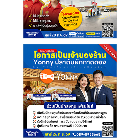
แฟ
รน
ไชส์
แฟ
รน
ไชส์
ขาย
หน้า
บ้าน