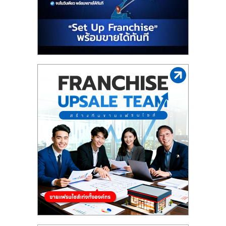
รน
ไชส์"
"ศูนย์
รวม
ข้อมูล
ธุรกิจ
SME
แห่ง
ประเทศไทย,
ThaiSMEsCenter,
รวม
ธุรกิจ
เอ
ส
เอ็
มอี