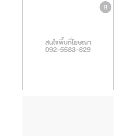
ไทย,
SMEs,
แฟ
รน
ไชส์,
ที่
ปรึกษา
แฟ
รน
ไชส์,
รวม
แฟ
รน
ไชส์
ขาย
แฟ
รน
ไชส์
แฟ