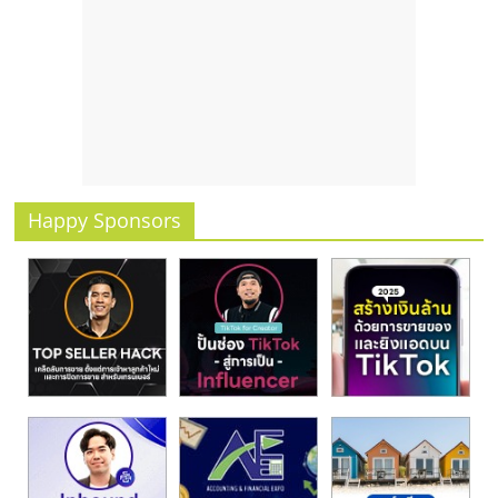
รน
ไชส์
ขาย
หน้า
บ้าน
ลงทุน
น้อย
คืน
Happy Sponsors
ทุน
ไว,
ที่
ปรึกษา
การ
ลงทุน
และ
ขยาย
สา
ขา
แฟ