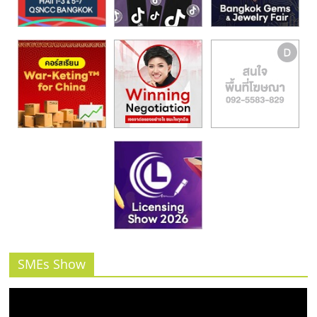
รน
ไชส์,
ศูนย์
รวม
แฟ
รน
ไชส์
พร้อม
ทำเล
สำหรับ
เปิด
ร้าน
ปรึกษา
ฟรี,
บริการ
SMEs Show
พัฒนา
ระบบ
แฟ