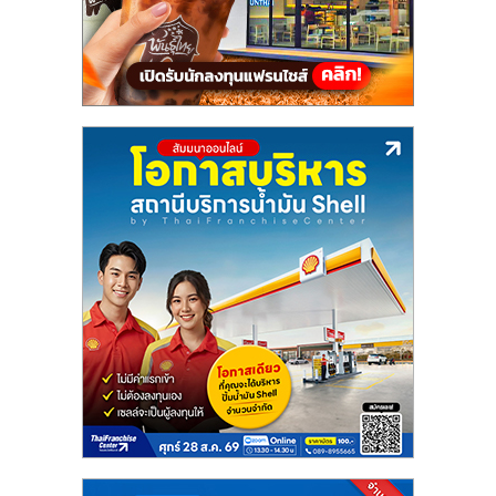
แฟ
รน
ไชส์,
รวม
แฟ
รน
ไชส์
ขาย