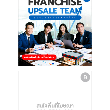
รน
ไชส์"
"ศูนย์
รวม
ข้อมูล
ธุรกิจ
SME
แห่ง
ประเทศไทย,
ThaiSMEsCenter,
รวม
ธุรกิจ
เอ
ส
เอ็
มอี