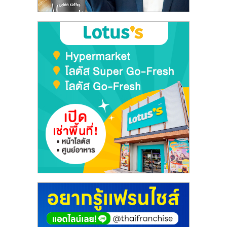
ลงทุน
และ
ขยาย
สา
ขา
แฟ
รน
ไชส์,