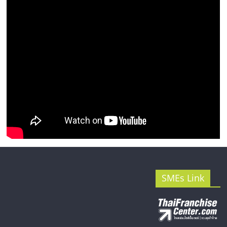
รน
ไชส์"
SMEs Link