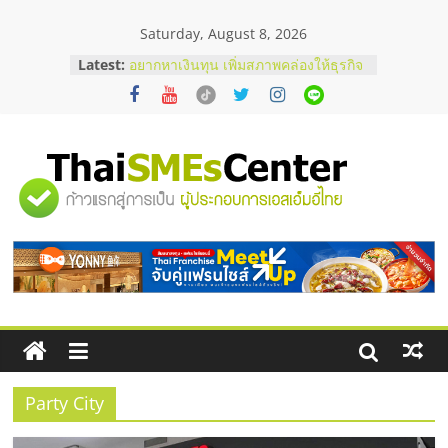
Skip
Saturday, August 8, 2026
to
content
Latest:
อยากหาเงินทุน เพิ่มสภาพคล่องให้ธุรกิจ
เริ่มยังไงให้ผ่านฉลุย
สัมมนาออนไลน์ โอกาสบริหารสถานี
บริการน้ำมัน Shell
สัมมนาลงทุน แฟรนไชส์ยอนนี่
ThaiFranchise Meet Up จับคู่แฟรน
"ศูนย์
ไชส์ ครั้งที่ 8
ร้านเครื่องเสียงคุณภาพสูง พร้อม
โซลูชันระบบภาพและเสียง
รวม
บริษัท Cybersecurity ในไทยที่ไหนดี?
วิธีเลือกผู้ให้บริการให้คุ้มค่าและตอบ
โจทย์ธุรกิจ
ข้อมูล
ธุรกิจ
SME
Party City