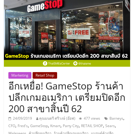
แห่ง
ประเทศไทย,
ThaiSMEsCenter,
รวม
ธุรกิจ
Marketing
Retail Shop
อีกเหยื่อ! GameStop ร้านค้า
เอ
ปลีกเกมอเมริกา เตรียมปิดอีก
ส
200 สาขาสิ้นปี 62
เอ็
,
24/09/2019
คุณมนตรี ศรีวงษ์ (อ๊อฟ)
477 views
Barneys
,
,
,
,
,
,
,
CFO
Fred's
GameStop
Kmart
Party City
RETAIL SHOP
Sears
,
,
,
Walgreens
ค้าปลีกอเมริกา
ร้านค้าปลีกเกมอเมริกา
แบรนด์ค้าปลีก