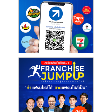
ศูนย์
รวม
แฟ
รน
ไชส์
พร้อม
ทำเล
สำหรับ