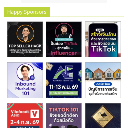
รน
ไชส์
Happy Sponsors
ขาย
หน้า
บ้าน
ลงทุน
น้อย
คืน
ทุน
ไว,
ที่
ปรึกษา
การ
ลงทุน
และ
ขยาย
สา
ขา
แฟ