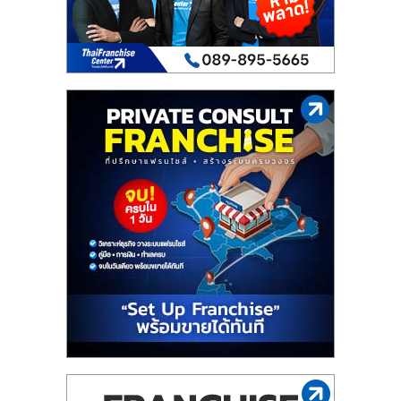
เปิด
ร้าน
ปรึกษา
ฟรี,
บริการ
พัฒนา
ระบบ
แฟ