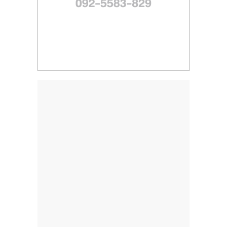
ไทย,
SMEs,
แฟ
รน
ไชส์,
ที่
ปรึกษา
แฟ
รน
ไชส์,
รวม
แฟ
รน
ไชส์
ขาย
แฟ
รน
ไชส์
แฟ