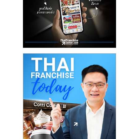
ลงทุน
น้อย
คืน
ทุน
ไว,
ที่
ปรึกษา
การ