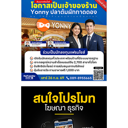
แฟ
รน
ไชส์
แฟ
รน
ไชส์
ขาย
หน้า
บ้าน