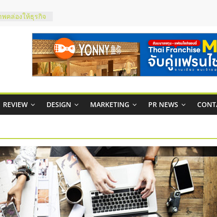
ในไทยที่ไหนดี?
้คุ้มค่าและตอบ
าพคล่องให้ธุรกิจ
บริหารสถานี
์ยอนนี่
p จับคู่แฟรน
REVIEW
DESIGN
MARKETING
PR NEWS
CONT
สูง พร้อม
สียง