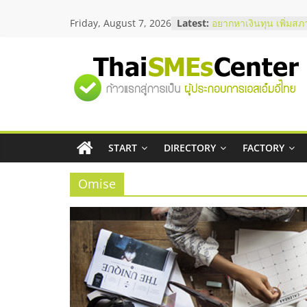
Skip
บริษัท Cybersecurity 
Friday, August 7, 2026
Latest:
to
วิธีเลือกผู้ให้บริการให
โจทย์ธุรกิจ
content
อยากหาเงินทุน เพิ่มสภ
เริ่มยังไงให้ผ่านฉลุย
"ศูนย์
สัมมนาออนไลน์ โอกาส
บริการน้ำมัน Shell
สัมมนาลงทุน แฟรนไชส
รวม
ThaiFranchise Meet U
ไชส์ ครั้งที่ 8
START
DIRECTORY
FACTORY
ร้านเครื่องเสียงคุณภาพ
ข้อมูล
โซลูชันระบบภาพและเ
Omise
ธุรกิจ
SME
แห่ง