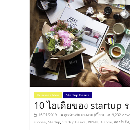
ประเทศไทย,
ThaiSMEsCenter
รวม
ธุรกิจ
เอ
ส
เอ็
Business Idea
Startup Basics
10 ไอเดียของ startup ร
มอี
16/01/2019
คุณรัตนชัย ม่วงงาม (เปี๊ยก)
9,232 view
,
,
,
,
,
shopee
Startup
Startup Basics
VIPKID
Xiaomi
สตาร์ทอัพ