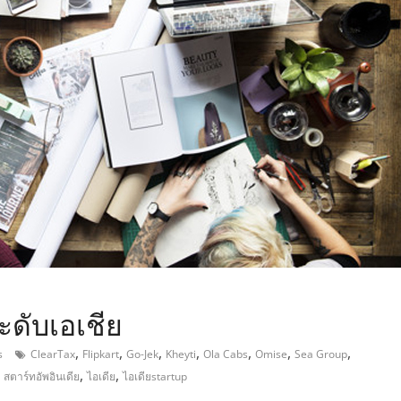
,
ะดับเอเชีย
,
,
,
,
,
,
,
s
ClearTax
Flipkart
Go-Jek
Kheyti
Ola Cabs
Omise
Sea Group
,
,
,
สตาร์ทอัพอินเดีย
ไอเดีย
ไอเดียstartup