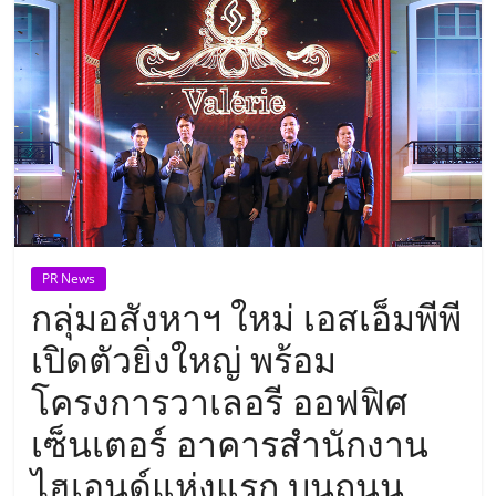
แห่ง
ประเทศไทย,
ThaiSMEsCenter,
รวม
ธุรกิจ
PR News
กลุ่มอสังหาฯ ใหม่ เอสเอ็มพีพี
เอ
เปิดตัวยิ่งใหญ่ พร้อม
ส
โครงการวาเลอรี ออฟฟิศ
เซ็นเตอร์ อาคารสำนักงาน
เอ็
ไฮเอนด์แห่งแรก บนถนน