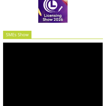
รน
ไชส์"
SMEs Show