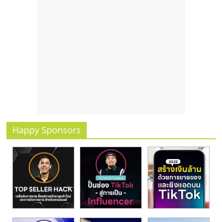
รน
ไชส์
ขาย
หน้า
บ้าน
ลงทุน
น้อย
คืน
ทุน
ไว,
ที่
Happy Sponsors
ปรึกษา
การ
ลงทุน
และ
ขยาย
สา
ขา
แฟ