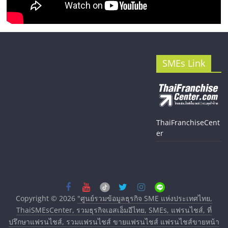
SMEs Link
ThaiFranchiseCent
er
Copyright © 2026
"ศูนย์รวมข้อมูลธุรกิจ SME แห่งประเทศไทย,
ThaiSMEsCenter, รวมธุรกิจเอสเอ็มอีไทย, SMEs, แฟรนไชส์, ที่
ปรึกษาแฟรนไชส์, รวมแฟรนไชส์ ขายแฟรนไชส์ แฟรนไชส์ขายหน้า