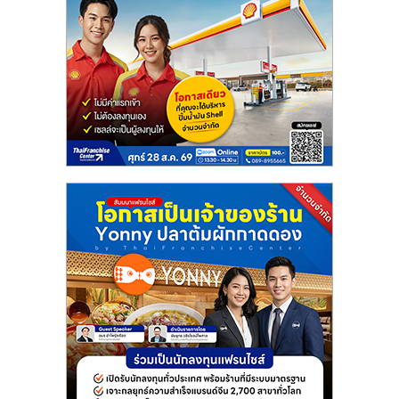
แฟ
รน
ไชส์
แฟ
รน
ไชส์
ขาย
หน้า
บ้าน