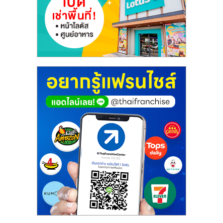
ศูนย์
รวม
แฟ
รน
ไชส์
พร้อม
ทำเล
สำหรับ