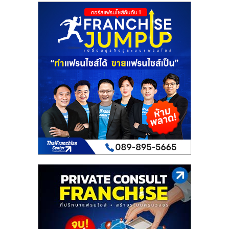
เปิด
ร้าน
ปรึกษา
ฟรี,
บริการ
พัฒนา
ระบบ
แฟ