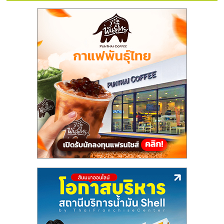
แฟ
รน
ไชส์,
รวม
แฟ
รน
ไชส์
ขาย