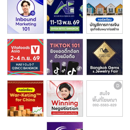
รน
ไชส์,
ศูนย์
รวม
แฟ
รน
ไชส์
พร้อม
ทำเล
สำหรับ
เปิด
ร้าน
ปรึกษา
ฟรี,
บริการ
พัฒนา
ระบบ
แฟ