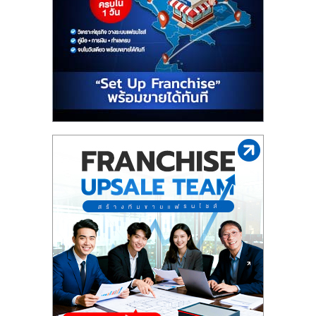
รน
ไชส์"
"ศูนย์
รวม
ข้อมูล
ธุรกิจ
SME
แห่ง
ประเทศไทย,
ThaiSMEsCenter,
รวม
ธุรกิจ
เอ
ส
เอ็
มอี