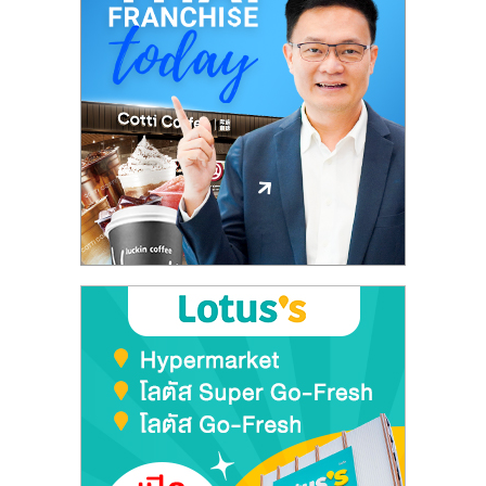
ลงทุน
และ
ขยาย
สา
ขา
แฟ
รน
ไชส์,