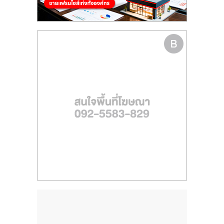
ไทย,
SMEs,
แฟ
รน
ไชส์,
ที่
ปรึกษา
แฟ
รน
ไชส์,
รวม
แฟ
รน
ไชส์
ขาย
แฟ
รน
ไชส์
แฟ