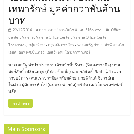
มอี
เทพารักษ์ มูลค่ากว่าพันล้าน
ไทย,
บาท
22/12/2016
กองบรรณาธิการเว็บไซต์
516 views
Office
SMEs,
,
,
,
Center
Valerie
Valerie Office Center
Valerie Office Center
,
,
,
,
Thepharak
กลุ่มอสังหา
กลุ่มอสังหาฯ ใหม่
นายเอกรัฐ จำปา
สำนักงานไฮ
แฟ
,
,
,
เอนด์
ออฟฟิศเซ็นเตอร์
เอสเอ็มพีพี
โครงการวาเลอรี
นายเอกรัฐ จำปา ประธานเจ้าหน้าที่บริหาร (ที่สองขวามือ) นาย
รน
พงษ์ศักดิ์ เปลี่ยนผดุง (ที่สองซ้ายมือ) นายอภิสิทธิ์ ฟักขำ ผู้อำนวย
การบริหาร (คนแรกขวามือ) พร้อมด้วย นายพิสันต์ จิรวาณิช
ไชส์,
ไพศาล ผู้จัดการทั่วไป (คนแรกซ้ายมือ) บริษัท เอสเอ็ม พรอพเพอร์
พลัส
ที่
Read more
ปรึกษา
Main Sponsors