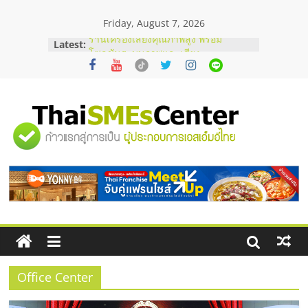
Skip
Friday, August 7, 2026
to
content
Latest:
ร้านเครื่องเสียงคุณภาพสูง พร้อม
โซลูชันระบบภาพและเสียง
บริษัท Cybersecurity ในไทยที่ไหนดี?
วิธีเลือกผู้ให้บริการให้คุ้มค่าและตอบ
โจทย์ธุรกิจ
อยากหาเงินทุน เพิ่มสภาพคล่องให้ธุรกิจ
"ศูนย์
เริ่มยังไงให้ผ่านฉลุย
สัมมนาออนไลน์ โอกาสบริหารสถานี
บริการน้ำมัน Shell
รวม
สัมมนาลงทุน แฟรนไชส์ยอนนี่
ThaiFranchise Meet Up จับคู่แฟรน
ไชส์ ครั้งที่ 8
ข้อมูล
ธุรกิจ
SME
Office Center