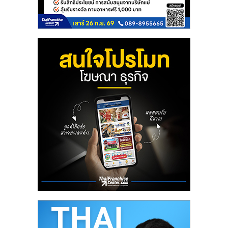
ลงทุน
น้อย
คืน
ทุน
ไว,
ที่
ปรึกษา
การ