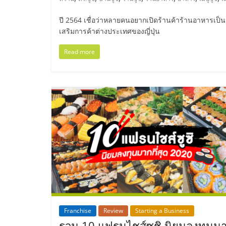
ไทย,
SMEs,
ปี 2564 เชื่อว่าหลายคนอยากเปิดร้านค้าร้านอาหารเป็น
เสริมการค้าต่างประเทศของญี่ปุ่น
แฟ
Read more
รน
ไชส์,
ที่
ปรึกษา
แฟ
Franchise
Review
Starting a Business
รน
รวม 10 แฟรนไชส์ซูชิ นิยมลงทุนม