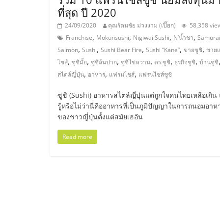
ที่สุด ปี 2020
ไชส์,
24/09/2020
คุณรัตนชัย ม่วงงาม (เปี๊ยก)
58,358 vie
,
,
,
,
Franchise
Mokunsushi
Nigiwai Sushi
N’น้ำชา
Samura
รวม
,
,
,
,
,
Salmon
Sushi
Sushi Bear Fire
Sushi ”Kane”
ขายซูชิ
ขาย
,
,
,
,
,
,
ไชส์
ซูชิมั้ย
ซูชิล้นปาก
ซูชิไข่หวาน
ดร.ซูชิ
ธุรกิจซูชิ
บ้านซูชิ
แฟ
,
,
,
สไตล์ญี่ปุ่น
อาหาร
แฟรนไชส์
แฟรนไชส์ซูชิ
ซูชิ (Sushi) อาหารสไตล์ญี่ปุ่นแต่ถูกใจคนไทยเหลือเกิน
รน
รู้หรือไม่ว่านี่คืออาหารที่เป็นภูมิปัญญาในการถนอมอาห
ของชาวญี่ปุ่นตั้งแต่สมัยเฮอัน
ไชส์
Read more
ขาย
แฟ
รน