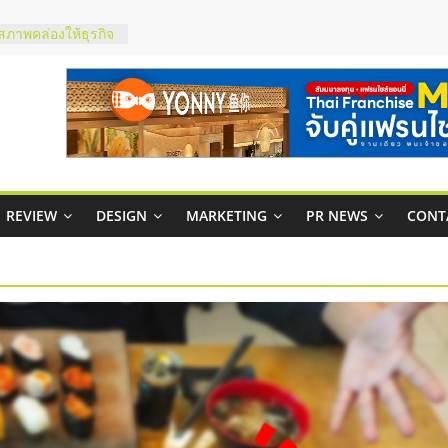
ty ในไทยที่ไหนดี?
รให้คุ้มค่าและตอบ
มสภาพคล่องให้ธุรกิจ
กาสบริหารสถานี
ชส์ยอนนี่
t Up จับคู่แฟรน
REVIEW
DESIGN
MARKETING
PR NEWS
CONT
ภาพสูง พร้อม
ะเสียง