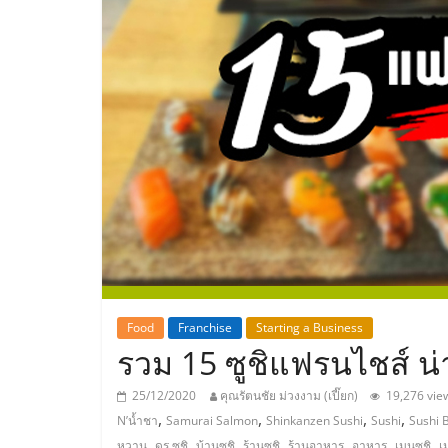
ประเทศไทย,
ThaiSMEsCenter
รวม
ธุรกิจ
เอ
ส
เอ็
Food
Franchise
Starting a Business
รวม 15 ซูชิแฟรนไชส์ น่
มอี
25/12/2020
คุณรัตนชัย ม่วงงาม (เปี๊ยก)
19,276 vie
,
,
,
,
N’น้ำชา
Samurai Salmon
Shinkanzen Sushi
Sushi
Sushi 
,
,
,
,
,
,
,
หวาน
ดร.ซูชิ
บ้านซูชิ
ร้านซูชิ
ร้านอาหาร
อาหาร
เมนูซูชิ
เ