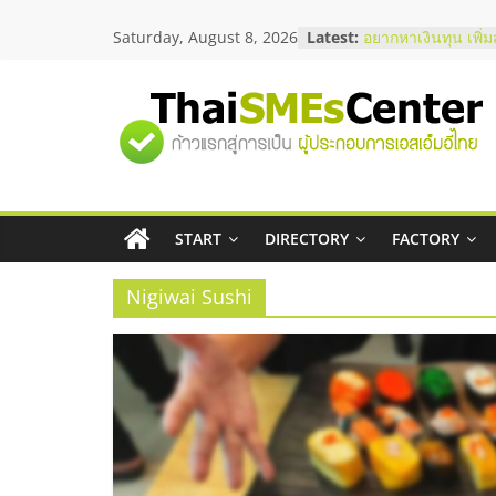
Skip
บริษัท Cybersecuri
Saturday, August 8, 2026
Latest:
to
วิธีเลือกผู้ให้บริกา
content
โจทย์ธุรกิจ
อยากหาเงินทุน เพิ่
เริ่มยังไงให้ผ่านฉลุย
"ศูนย์
สัมมนาออนไลน์ โอ
บริการน้ำมัน Shell
สัมมนาลงทุน แฟรนไ
รวม
ThaiFranchise Mee
ไชส์ ครั้งที่ 8
START
DIRECTORY
FACTORY
ข้อมูล
ร้านเครื่องเสียงคุณ
โซลูชันระบบภาพแล
Nigiwai Sushi
ธุรกิจ
SME
แห่ง