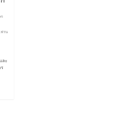
ws
i
แฟรน
,
 และ
าร