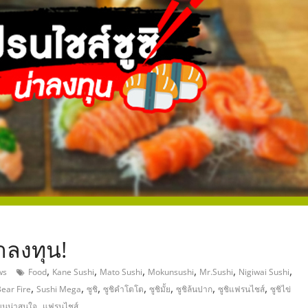
,
าลงทุน!
,
,
,
,
,
,
ws
Food
Kane Sushi
Mato Sushi
Mokunsushi
Mr.Sushi
Nigiwai Sushi
,
,
,
,
,
,
,
Bear Fire
Sushi Mega
ซูชิ
ซูชิคำโตโต
ซูชิมั้ย
ซูชิล้นปาก
ซูชิแฟรนไชส์
ซูชิไข่
,
มนูน่าสนใจ
แฟรนไชส์