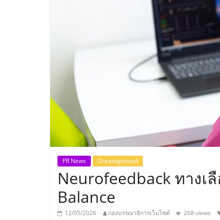
ประเทศไทย,
ThaiSMEsCenter
รวม
ธุรกิจ
เอ
ส
เอ็
PR News
Uncategorized
Neurofeedback ทางเลือก
มอี
Balance
12/05/2026
กองบรรณาธิการเว็บไซต์
268 views