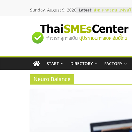
Skip
Sunday, August 9, 2026
Latest:
สัมมนาลงทุน แฟรนไช
to
ThaiFranchise Meet
content
ไชส์ ครั้งที่ 8
ร้านเครื่องเสียงคุณภ
"ศูนย์
โซลูชันระบบภาพและ
บริษัท Cybersecurity
วิธีเลือกผู้ให้บริการใ
รวม
โจทย์ธุรกิจ
อยากหาเงินทุน เพิ่มส
เริ่มยังไงให้ผ่านฉลุย
START
DIRECTORY
FACTORY
ข้อมูล
สัมมนาออนไลน์ โอก
บริการน้ำมัน Shell
Neuro Balance
ธุรกิจ
SME
แห่ง