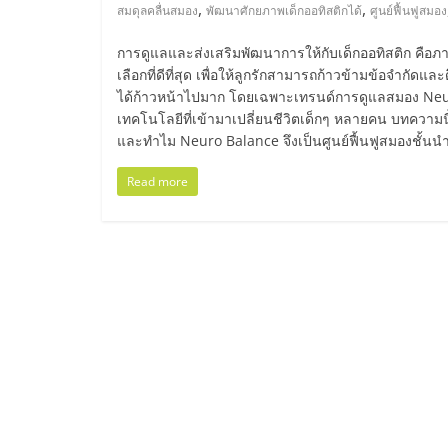
ไทย,
,
,
สมดุลคลื่นสมอง
พัฒนาศักยภาพเด็กออทิสติกได้
ศูนย์ฟื้นฟูสมอง
SMEs,
การดูแลและส่งเสริมพัฒนาการให้กับเด็กออทิสติก คือภ
เลือกที่ดีที่สุด เพื่อให้ลูกรักสามารถก้าวข้ามข้อจำกัดแ
แฟ
ได้ก้าวหน้าไปมาก โดยเฉพาะเทรนด์การดูแลสมอง Neuro
เทคโนโลยีที่เข้ามาเปลี่ยนชีวิตเด็กๆ หลายคน บทควา
และทำไม Neuro Balance จึงเป็นศูนย์ฟื้นฟูสมองชั้นน
รน
Read more
ไชส์,
ที่
ปรึกษา
แฟ
รน