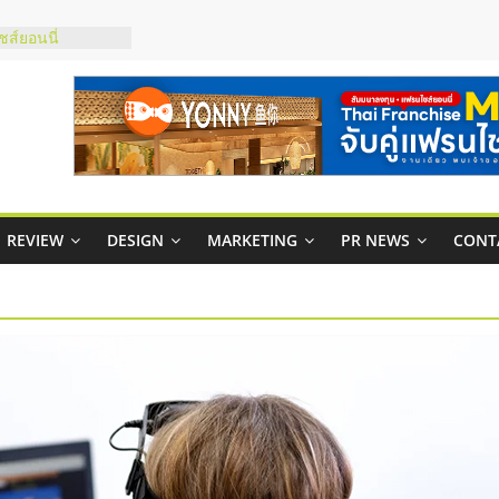
ส์ยอนนี่
 Up จับคู่แฟรน
าพสูง พร้อม
เสียง
 ในไทยที่ไหนดี?
ห้คุ้มค่าและตอบ
ภาพคล่องให้ธุรกิจ
REVIEW
DESIGN
MARKETING
PR NEWS
CONT
าสบริหารสถานี