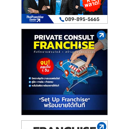
เปิด
ร้าน
ปรึกษา
ฟรี,
บริการ
พัฒนา
ระบบ
แฟ