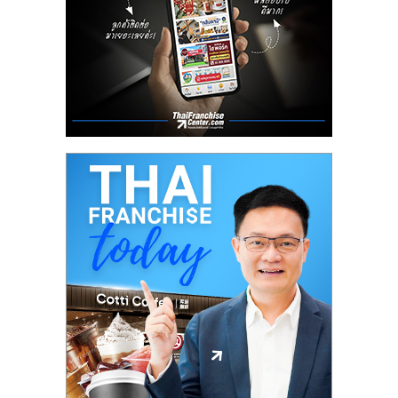
ลงทุน
น้อย
คืน
ทุน
ไว,
ที่
ปรึกษา
การ