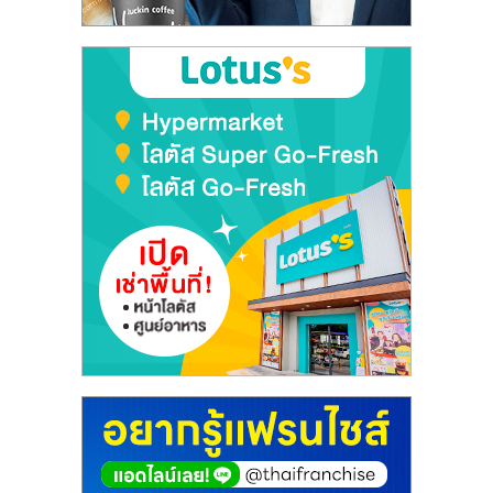
ลงทุน
และ
ขยาย
สา
ขา
แฟ
รน
ไชส์,