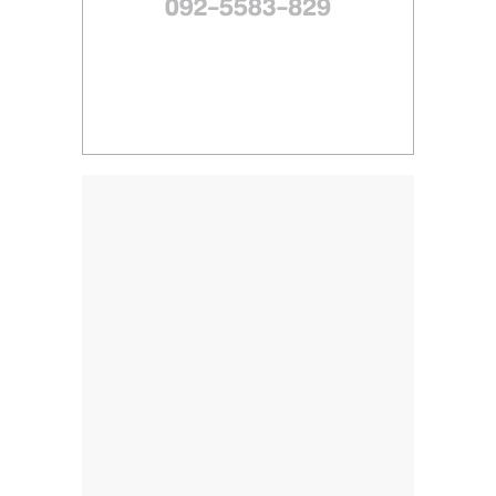
ไทย,
SMEs,
แฟ
รน
ไชส์,
ที่
ปรึกษา
แฟ
รน
ไชส์,
รวม
แฟ
รน
ไชส์
ขาย
แฟ
รน
ไชส์
แฟ