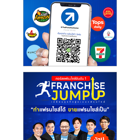
ศูนย์
รวม
แฟ
รน
ไชส์
พร้อม
ทำเล
สำหรับ