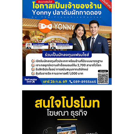
แฟ
รน
ไชส์
แฟ
รน
ไชส์
ขาย
หน้า
บ้าน