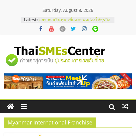
Skip
Saturday, August 8, 2026
to
content
Latest:
อยากหาเงินทุน เพิ่มสภาพคล่องให้ธุรกิจ
เริ่มยังไงให้ผ่านฉลุย
สัมมนาออนไลน์ โอกาสบริหารสถานี
บริการน้ำมัน Shell
สัมมนาลงทุน แฟรนไชส์ยอนนี่
ThaiFranchise Meet Up จับคู่แฟรน
"ศูนย์
ไชส์ ครั้งที่ 8
ร้านเครื่องเสียงคุณภาพสูง พร้อม
โซลูชันระบบภาพและเสียง
รวม
บริษัท Cybersecurity ในไทยที่ไหนดี?
วิธีเลือกผู้ให้บริการให้คุ้มค่าและตอบ
โจทย์ธุรกิจ
ข้อมูล
ธุรกิจ
SME
Myanmar International Franchise