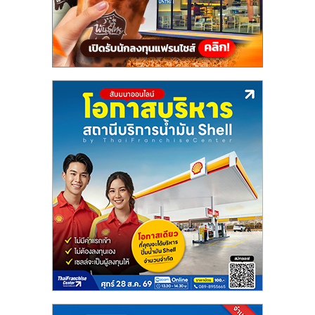
แฟ
รน
ไชส์,
รวม
แฟ
รน
ไชส์
ขาย