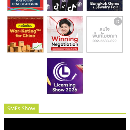
รน
ไชส์,
ศูนย์
รวม
แฟ
รน
ไชส์
พร้อม
ทำเล
สำหรับ
เปิด
ร้าน
ปรึกษา
ฟรี,
บริการ
SMEs Show
พัฒนา
ระบบ
แฟ