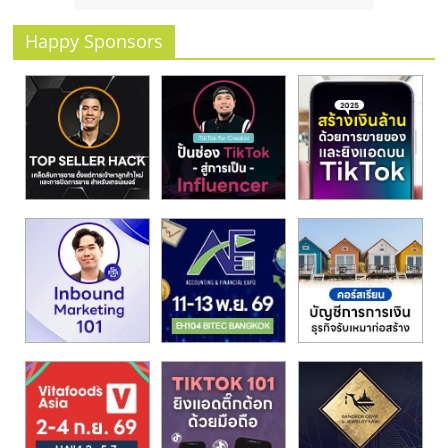
รน
ไชส์
Happy Sponsors
ขาย
หน้า
บ้าน
ลงทุน
น้อย
คืน
ทุน
ไว,
ที่
ปรึกษา
การ
ลงทุน
และ
ขยาย
สา
ขา
แฟ