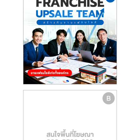
รน
ไชส์"
"ศูนย์
รวม
ข้อมูล
ธุรกิจ
SME
แห่ง
ประเทศไทย,
ThaiSMEsCenter,
รวม
ธุรกิจ
เอ
ส
เอ็
มอี