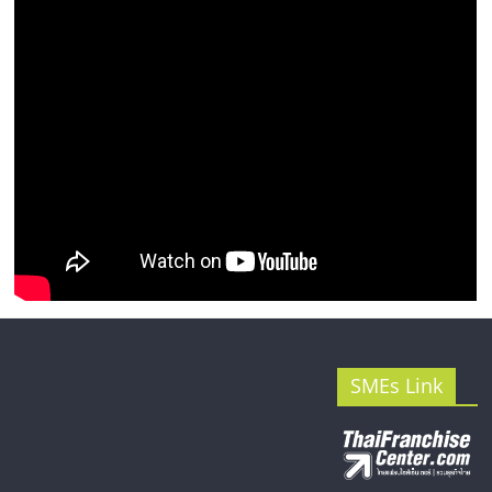
รน
ไชส์"
SMEs Link