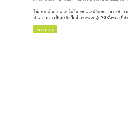
ไทย,
SMEs,
ได้กลายเป็น กระแส ในโลกออนไลน์กันอย่างมาก กับกรณีท
ข้อความว่า เป็นธุรกิจปั๊มน้ำมันของกลุ่มซีพี ซึ่งขณะนี
แฟ
Read more
รน
ไชส์,
ที่
ปรึกษา
แฟ
รน