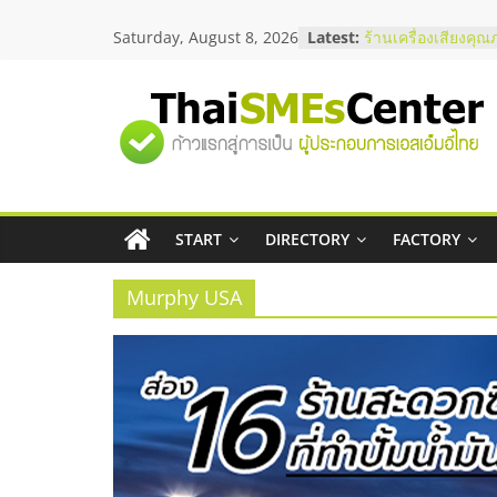
Skip
Saturday, August 8, 2026
Latest:
ร้านเครื่องเสียงคุณ
to
โซลูชันระบบภาพแล
content
บริษัท Cybersecuri
วิธีเลือกผู้ให้บริกา
"ศูนย์
โจทย์ธุรกิจ
อยากหาเงินทุน เพิ่
เริ่มยังไงให้ผ่านฉลุย
รวม
สัมมนาออนไลน์ โอ
บริการน้ำมัน Shell
สัมมนาลงทุน แฟรนไ
START
DIRECTORY
FACTORY
ข้อมูล
ThaiFranchise Mee
ไชส์ ครั้งที่ 8
Murphy USA
ธุรกิจ
SME
แห่ง