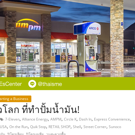
,
arting a Business
โลก ที่ทำปั้มน้ำมัน!
,
,
,
,
,
,
7-Eleven
Alliance Energy
AMPM
Circle K
Dash In
Express Convenience
,
,
,
,
,
,
 USA
On the Run
Quik Stop
RETAIL SHOP
Shell
Street Corner
Sunoco
,
,
,
ำมัน
ปิโตรเลียม
ปิโตรเอเชีย
านสะดวกซื้อ