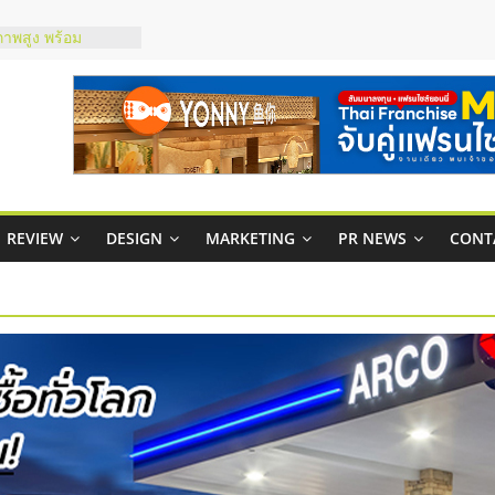
ภาพสูง พร้อม
ะเสียง
ty ในไทยที่ไหนดี?
รให้คุ้มค่าและตอบ
มสภาพคล่องให้ธุรกิจ
กาสบริหารสถานี
ชส์ยอนนี่
REVIEW
DESIGN
MARKETING
PR NEWS
CONT
t Up จับคู่แฟรน