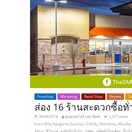
ประเทศไทย,
ThaiSMEsCenter
รวม
ธุรกิจ
เอ
ส
เอ็
Franchise
Marketing
Retail Shop
Review
St
ส่อง 16 ร้านสะดวกซื้อทั่ว
มอี
30/08/2019
คุณมนตรี ศรีวงษ์ (อ๊อฟ)
2,527 views
,
,
,
,
Extra Mile
Kangaroo Express
LUKOIL
Marathon
Murphy
,
,
,
,
,
APlus
ซิโนเปค
ธุรกิจปั้มน้ำมัน
บริษัท
บริษัทปิโตรเลียม
ปั้มน้