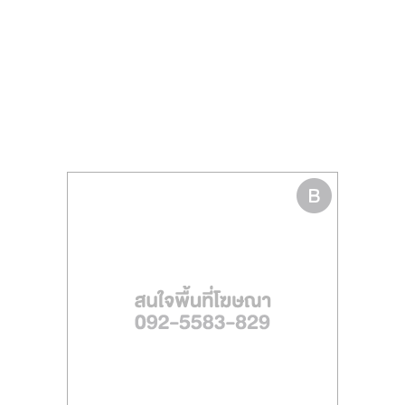
รน
ไชส์
ขาย
หน้า
บ้าน
ลงทุน
น้อย
คืน
ทุน
ไว,
ที่
ปรึกษา
การ
ลงทุน
และ
ขยาย
สา
ขา
แฟ