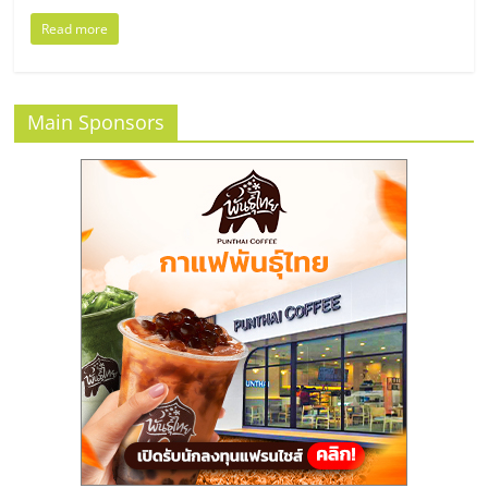
แฟ
Read more
รน
ไชส์
Main Sponsors
แฟ
รน
ไชส์
ขาย
หน้า
บ้าน