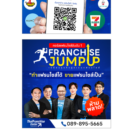
รน
ไชส์"
"ศูนย์
รวม
ข้อมูล
ธุรกิจ
SME
แห่ง
ประเทศไทย,
ThaiSMEsCenter,
รวม
ธุรกิจ
เอ
ส
เอ็
มอี