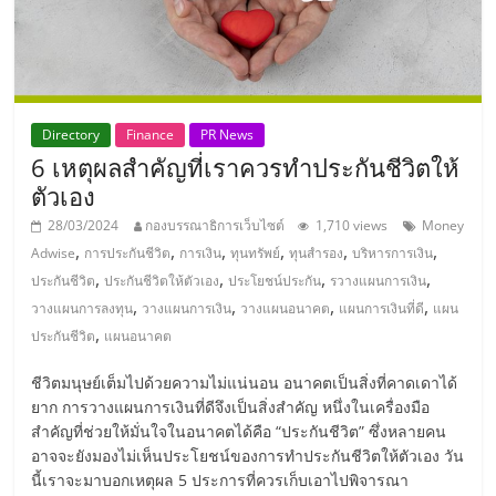
แฟ
รน
ไชส์,
Directory
Finance
PR News
6 เหตุผลสำคัญที่เราควรทำประกันชีวิตให้
รวม
ตัวเอง
28/03/2024
กองบรรณาธิการเว็บไซต์
1,710 views
Money
แฟ
,
,
,
,
,
,
Adwise
การประกันชีวิต
การเงิน
ทุนทรัพย์
ทุนสำรอง
บริหารการเงิน
,
,
,
,
ประกันชีวิต
ประกันชีวิตให้ตัวเอง
ประโยชน์ประกัน
รวางแผนการเงิน
รน
,
,
,
,
วางแผนการลงทุน
วางแผนการเงิน
วางแผนอนาคต
แผนการเงินที่ดี
แผน
,
ประกันชีวิต
แผนอนาคต
ไชส์
ชีวิตมนุษย์เต็มไปด้วยความไม่แน่นอน อนาคตเป็นสิ่งที่คาดเดาได้
ยาก การวางแผนการเงินที่ดีจึงเป็นสิ่งสำคัญ หนึ่งในเครื่องมือ
ขาย
สำคัญที่ช่วยให้มั่นใจในอนาคตได้คือ “ประกันชีวิต” ซึ่งหลายคน
อาจจะยังมองไม่เห็นประโยชน์ของการทำประกันชีวิตให้ตัวเอง วัน
นี้เราจะมาบอกเหตุผล 5 ประการที่ควรเก็บเอาไปพิจารณา