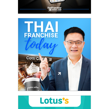
ศูนย์
รวม
แฟ
รน
ไชส์
พร้อม
ทำเล
สำหรับ