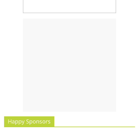
รน
ไชส์,
ศูนย์
รวม
แฟ
รน
ไชส์
พร้อม
ทำเล
สำหรับ
เปิด
ร้าน
ปรึกษา
ฟรี,
บริการ
พัฒนา
Happy Sponsors
ระบบ
แฟ