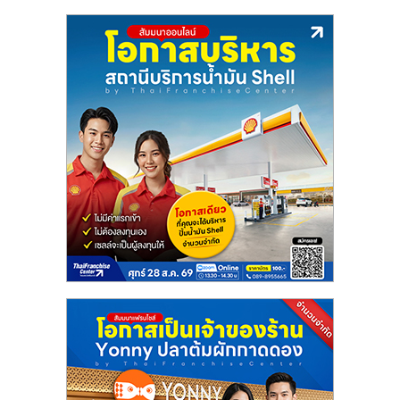
ลงทุน
น้อย
คืน
ทุน
ไว,
ที่
ปรึกษา
การ