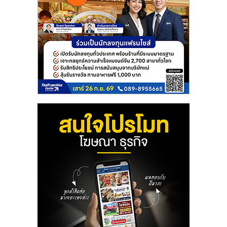
ลงทุน
และ
ขยาย
สา
ขา
แฟ
รน
ไชส์,