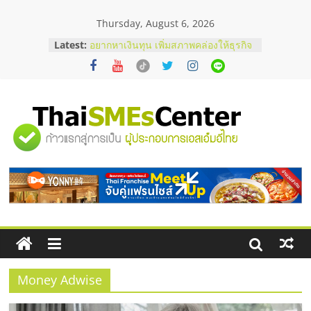
Skip
Thursday, August 6, 2026
to
content
Latest:
อยากหาเงินทุน เพิ่มสภาพคล่องให้ธุรกิจ
เริ่มยังไงให้ผ่านฉลุย
สัมมนาออนไลน์ โอกาสบริหารสถานี
บริการน้ำมัน Shell
สัมมนาลงทุน แฟรนไชส์ยอนนี่
ThaiFranchise Meet Up จับคู่แฟรน
"ศูนย์
ไชส์ ครั้งที่ 8
ร้านเครื่องเสียงคุณภาพสูง พร้อม
โซลูชันระบบภาพและเสียง
รวม
บริษัท Cybersecurity ในไทยที่ไหนดี?
วิธีเลือกผู้ให้บริการให้คุ้มค่าและตอบ
โจทย์ธุรกิจ
ข้อมูล
ธุรกิจ
SME
Money Adwise