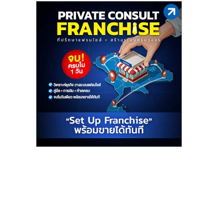
ไทย,
SMEs,
แฟ
รน
ไชส์,
ที่
ปรึกษา
แฟ
รน
ไชส์,
รวม
แฟ
รน
ไชส์
ขาย
แฟ
รน
ไชส์
แฟ