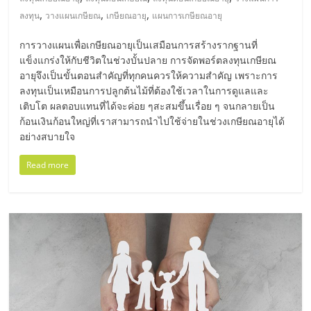
มอี
,
,
,
ลงทุน
วางแผนเกษียณ
เกษียณอายุ
แผนการเกษียณอายุ
ไทย,
การวางแผนเพื่อเกษียณอายุเป็นเสมือนการสร้างรากฐานที่
แข็งแกร่งให้กับชีวิตในช่วงบั้นปลาย การจัดพอร์ตลงทุนเกษียณ
SMEs,
อายุจึงเป็นขั้นตอนสำคัญที่ทุกคนควรให้ความสำคัญ เพราะการ
ลงทุนเป็นเหมือนการปลูกต้นไม้ที่ต้องใช้เวลาในการดูแลและ
เติบโต ผลตอบแทนที่ได้จะค่อย ๆสะสมขึ้นเรื่อย ๆ จนกลายเป็น
แฟ
ก้อนเงินก้อนใหญ่ที่เราสามารถนำไปใช้จ่ายในช่วงเกษียณอายุได้
อย่างสบายใจ
รน
Read more
ไชส์,
ที่
ปรึกษา