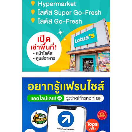
เปิด
ร้าน
ปรึกษา
ฟรี,
บริการ
พัฒนา
ระบบ
แฟ