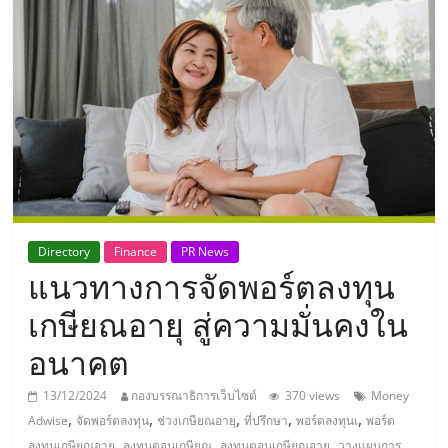
แห่ง
ประเทศไทย,
ThaiSMEsCenter,
รวม
ธุรกิจ
Directory
Finance
PR News
แนวทางการจัดพอร์ตลงทุน
เอ
เกษียณอายุ สู่ความมั่นคงใน
ส
อนาคต
เอ็
13/12/2024
กองบรรณาธิการเว็บไซต์
370 views
Money
,
,
,
,
,
Adwise
จัดพอร์ตลงทุน
ช่วงเกษียณอายุ
ที่ปรึกษา
พอร์ตลงทุนเ
พอร์ต
,
,
,
ลงทุนเกษียณอายุ
ลงทุนตอนเกษียณ
ลงทุนตอนเกษียณอายุ
วางแผนการ