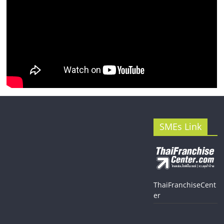
SMEs Link
ThaiFranchiseCent
er