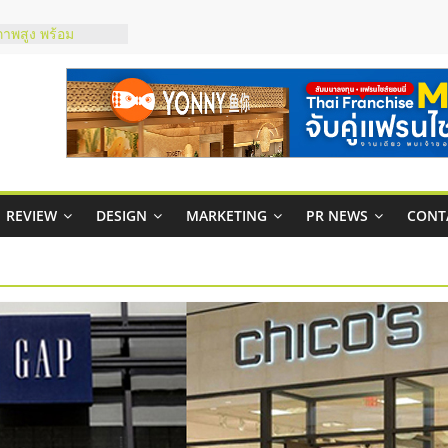
ภาพสูง พร้อม
ะเสียง
ty ในไทยที่ไหนดี?
รให้คุ้มค่าและตอบ
มสภาพคล่องให้ธุรกิจ
กาสบริหารสถานี
ชส์ยอนนี่
REVIEW
DESIGN
MARKETING
PR NEWS
CONT
t Up จับคู่แฟรน