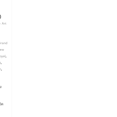
0
Art
Brand
ew
,
oyal
,
ซ
,
ก
ง
ิด