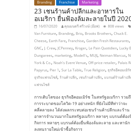
Branding
Franchise
Marketing
ไชส์,
23 เชนร้านค้าปลีกและอาหารใน
อเมริกา ยื่นฟ้องล้มละลายในปี 202
รวม
16/07/2020
คุณมนตรี ศรีวงษ์ (อ๊อฟ)
808 views
,
,
,
,
Van Furniture
Branding
Brio
Brooks Brothers
Chuck E.
,
,
,
,
แฟ
Cheese
Earth Fare
Franchise
Garden Fresh Restaurants
,
,
,
,
,
GNC
J. Crew
JCPenney
Kroger
Le Pain Quotidien
Lucky 
,
,
,
,
,
Dungarees
marketing
Modell's
MUJI
Neiman Marcus
N
รน
,
,
,
York & Co.
Noah's Event Venue
Off-price retailer
Palais R
,
,
,
,
Papyrus
Pier 1
Sur La Table
True Religion
ธุรกิจอีคอมเมิร์
ไชส์
,
,
,
ธุรกิจแฟรนไชส์
ร้านค้าปลีก
เชนร้านค้าปลีก
แบรนด์ร้านค้าปลี
แฟรนไชส์
ขาย
การเติบโตของ ธุรกิจอีคอมเมิร์ซ ในสหรัฐอเมริกา รวมถึ
การระบาดของโควิด-19 อย่างหนัก ที่ยังไม่มีทีท่าว่าจะ
แฟ
คลี่คลายลง ได้ส่งผลกระทบต่อเชนร้านค้าปลีกและร้าน
อาหารจำนวนมากในสหรัฐอเมริกา หลายๆ แบรนด์ต้องป
รน
กิจการ หลายๆ แบรนด์ต้องยื่นฟ้องล้มละลาย และหานัก
ลงทุนรายใหม่เข้าซื้อกิจการ