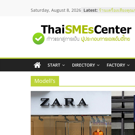
Skip
Saturday, August 8, 2026
Latest:
ร้านเครื่องเสียงคุณ
to
โซลูชันระบบภาพแล
content
บริษัท Cybersecuri
วิธีเลือกผู้ให้บริกา
"ศูนย์
โจทย์ธุรกิจ
อยากหาเงินทุน เพิ่
เริ่มยังไงให้ผ่านฉลุย
รวม
สัมมนาออนไลน์ โอ
บริการน้ำมัน Shell
สัมมนาลงทุน แฟรนไ
START
DIRECTORY
FACTORY
ข้อมูล
ThaiFranchise Mee
ไชส์ ครั้งที่ 8
Modell’s
ธุรกิจ
SME
แห่ง