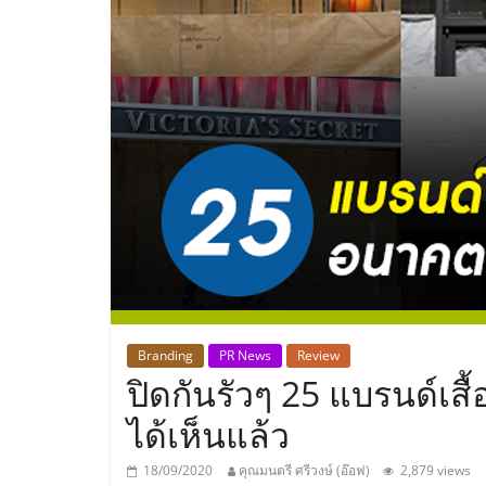
ประเทศไทย,
ThaiSMEsCenter
รวม
ธุรกิจ
เอ
ส
เอ็
Branding
PR News
Review
ปิดกันรัวๆ 25 แบรนด์เส
มอี
ได้เห็นแล้ว
18/09/2020
คุณมนตรี ศรีวงษ์ (อ๊อฟ)
2,879 views