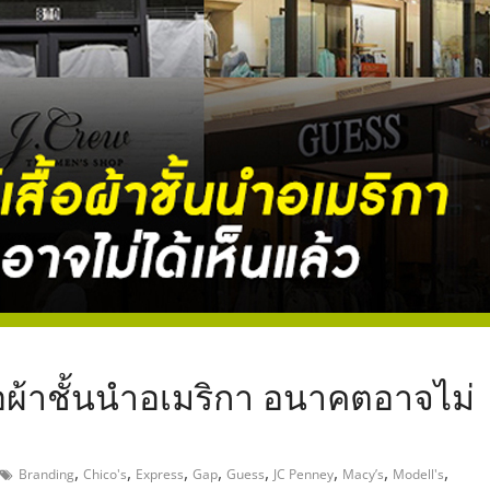
,
ื้อผ้าชั้นนำอเมริกา อนาคตอาจไม่
,
,
,
,
,
,
,
,
Branding
Chico's
Express
Gap
Guess
JC Penney
Macy’s
Modell's