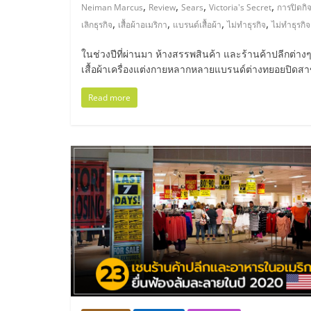
ไทย,
,
,
,
,
Neiman Marcus
Review
Sears
Victoria's Secret
การปิดกิ
,
,
,
,
เลิกธุรกิจ
เสื้อผ้าอเมริกา
แบรนด์เสื้อผ้า
ไม่ทำธุรกิจ
ไม่ทำธุรกิ
SMEs,
ในช่วงปีที่ผ่านมา ห้างสรรพสินค้า และร้านค้าปลีกต่า
แฟ
เสื้อผ้าเครื่องแต่งกายหลากหลายแบรนด์ต่างทยอยปิด
Read more
รน
ไชส์,
ที่
ปรึกษา
แฟ
รน