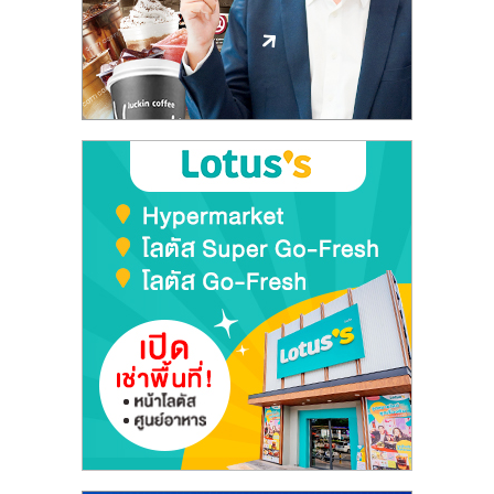
ลงทุน
และ
ขยาย
สา
ขา
แฟ
รน
ไชส์,