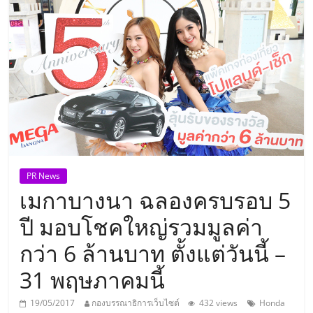
แห่ง
ประเทศไทย,
ThaiSMEsCenter,
รวม
ธุรกิจ
PR News
เมกาบางนา ฉลองครบรอบ 5
เอ
ปี มอบโชคใหญ่รวมมูลค่า
ส
กว่า 6 ล้านบาท ตั้งแต่วันนี้ –
31 พฤษภาคมนี้
เอ็
19/05/2017
กองบรรณาธิการเว็บไซต์
432 views
Honda