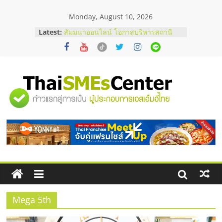
Skip
Monday, August 10, 2026
to
content
Latest:
สัมมนาออนไลน์ โอกาสบริหารสถานี
บริการน้ำมัน Shell
คู่มือผู้ซื้อ เลือกเว็บปั้มไลค์อย่างไรให้
เหมาะกับเป้าหมายของธุรกิจ
เว็บปั้มวิวช่วยธุรกิจออนไลน์ได้จริงหรือ
วิเคราะห์ข้อดีและข้อควรพิจารณา
"ศูนย์
FAQ รวมคำถามยอดฮิตเกี่ยวกับการ
ปั้มฟอลติ๊กตอกที่เจ้าของธุรกิจควรรู้
อยากหาเงินทุน เพิ่มสภาพคล่องให้ธุรกิจ
รวม
เริ่มยังไงให้ผ่านฉลุย
ข้อมูล
ธุรกิจ
SME
Mega 5th