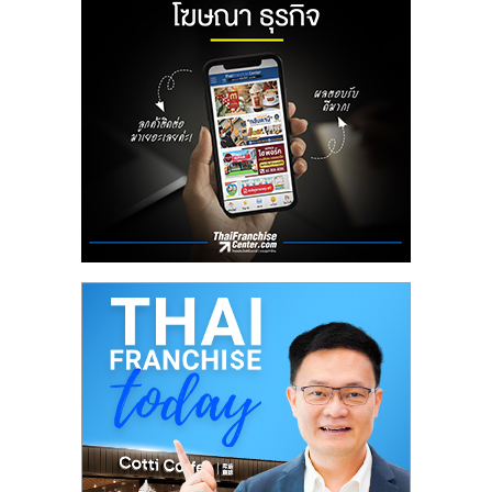
ลงทุน
น้อย
คืน
ทุน
ไว,
ที่
ปรึกษา
การ