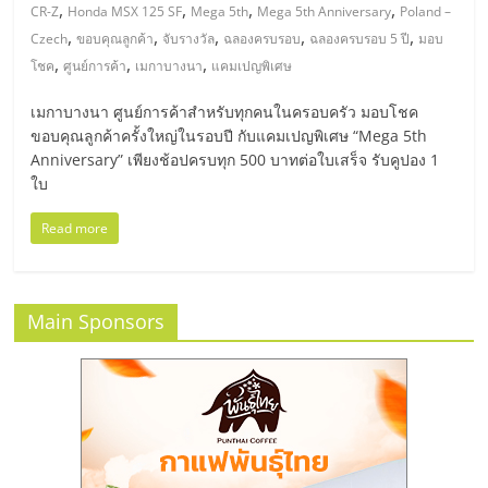
มอี
,
,
,
,
CR-Z
Honda MSX 125 SF
Mega 5th
Mega 5th Anniversary
Poland –
,
,
,
,
,
Czech
ขอบคุณลูกค้า
จับรางวัล
ฉลองครบรอบ
ฉลองครบรอบ 5 ปี
มอบ
ไทย,
,
,
,
โชค
ศูนย์การค้า
เมกาบางนา
แคมเปญพิเศษ
เมกาบางนา ศูนย์การค้าสำหรับทุกคนในครอบครัว มอบโชค
SMEs,
ขอบคุณลูกค้าครั้งใหญ่ในรอบปี กับแคมเปญพิเศษ “Mega 5th
Anniversary” เพียงช้อปครบทุก 500 บาทต่อใบเสร็จ รับคูปอง 1
แฟ
ใบ
Read more
รน
ไชส์,
Main Sponsors
ที่
ปรึกษา