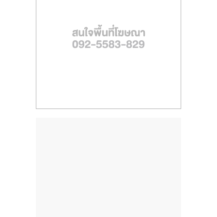
ไทย,
SMEs,
แฟ
รน
ไชส์,
ที่
ปรึกษา
แฟ
รน
ไชส์,
รวม
แฟ
รน
ไชส์
ขาย
แฟ
รน
ไชส์
แฟ