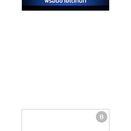
รน
ไชส์"
"ศูนย์
รวม
ข้อมูล
ธุรกิจ
SME
แห่ง
ประเทศไทย,
ThaiSMEsCenter,
รวม
ธุรกิจ
เอ
ส
เอ็
มอี