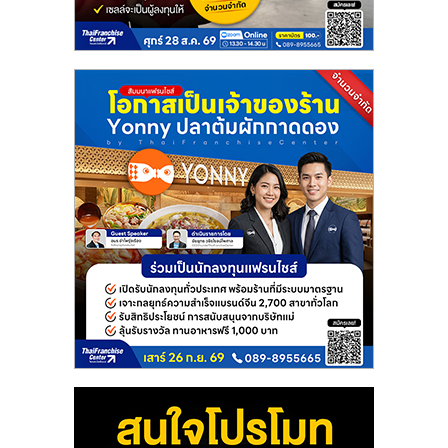
แฟ
รน
ไชส์
แฟ
รน
ไชส์
ขาย
หน้า
บ้าน