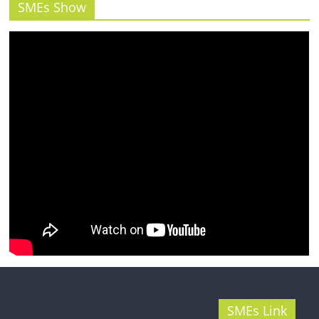
รน
SMEs Show
ไชส์"
SMEs Link