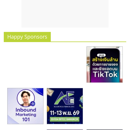
รน
ไชส์
ขาย
หน้า
บ้าน
Happy Sponsors
ลงทุน
น้อย
คืน
ทุน
ไว,
ที่
ปรึกษา
การ
ลงทุน
และ
ขยาย
สา
ขา
แฟ