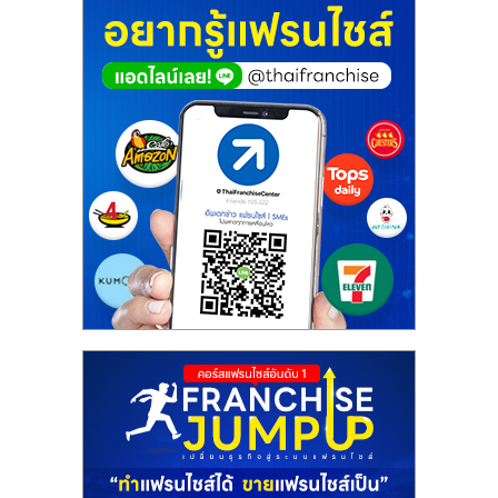
ศูนย์
รวม
แฟ
รน
ไชส์
พร้อม
ทำเล
สำหรับ