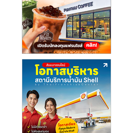
แฟ
รน
ไชส์,
รวม
แฟ
รน
ไชส์
ขาย