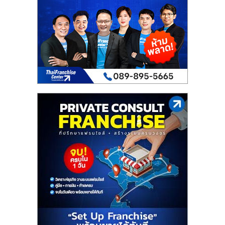
เปิด
ร้าน
ปรึกษา
ฟรี,
บริการ
พัฒนา
ระบบ
แฟ