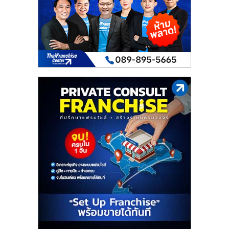
เปิด
ร้าน
ปรึกษา
ฟรี,
บริการ
พัฒนา
ระบบ
แฟ