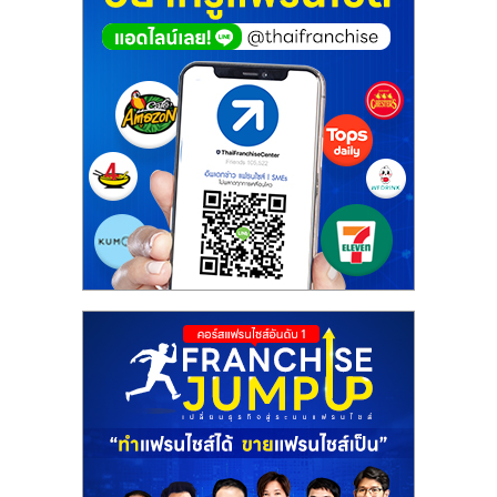
ศูนย์
รวม
แฟ
รน
ไชส์
พร้อม
ทำเล
สำหรับ