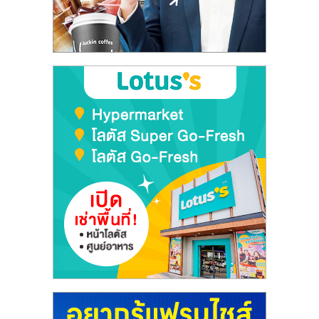
ลงทุน
และ
ขยาย
สา
ขา
แฟ
รน
ไชส์,