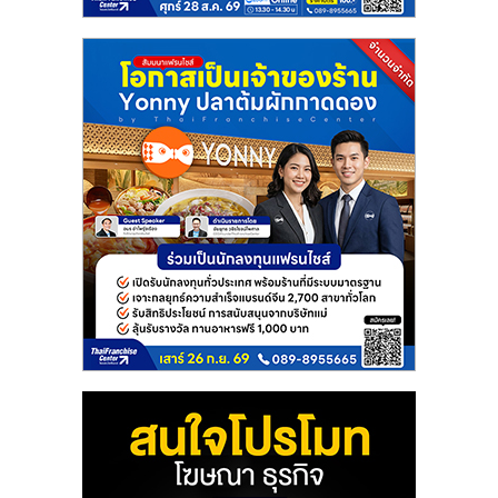
แฟ
รน
ไชส์
แฟ
รน
ไชส์
ขาย
หน้า
บ้าน