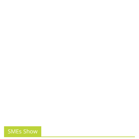
รน
ไชส์,
ศูนย์
รวม
แฟ
รน
ไชส์
พร้อม
ทำเล
สำหรับ
เปิด
ร้าน
ปรึกษา
ฟรี,
บริการ
พัฒนา
ระบบ
SMEs Show
แฟ