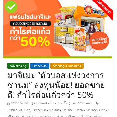
แห่ง
ประเทศไทย,
ThaiSMEsCenter,
รวม
ธุรกิจ
Advertising
Franchise
Starting a Business
มาจิเมะ “ตัวบอสแห่งวงการ
เอ
ชานม” ลงทุนน้อย! ยอดขาย
ส
ดี! กำไรต่อแก้วกว่า 50%
เอ็
12/11/2024
คุณรัตนชัย ม่วงงาม (เปี๊ยก)
403 views
,
,
,
,
Bubble Milk Tea
Franchise
Majime
Majime Bubble
Majime Bubble
,
,
,
,
,
Milk Tea
ชานมไข่มุก
ตลาดชานมไข่มุก
มาจิเมะ
มาจิเมะ ชานมไข่มุก