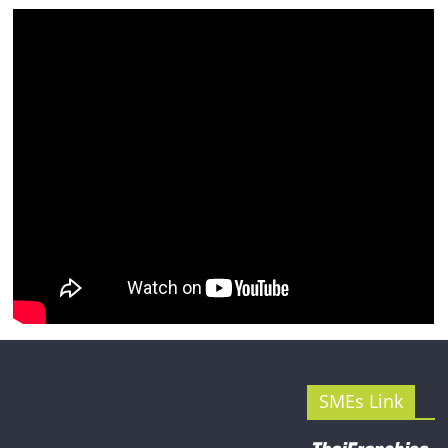
รน
ไชส์"
SMEs Link