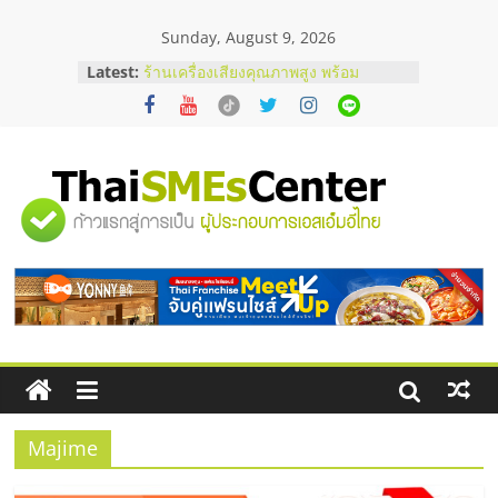
Skip
Sunday, August 9, 2026
to
content
Latest:
ร้านเครื่องเสียงคุณภาพสูง พร้อม
โซลูชันระบบภาพและเสียง
บริษัท Cybersecurity ในไทยที่ไหนดี?
วิธีเลือกผู้ให้บริการให้คุ้มค่าและตอบ
โจทย์ธุรกิจ
อยากหาเงินทุน เพิ่มสภาพคล่องให้ธุรกิจ
"ศูนย์
เริ่มยังไงให้ผ่านฉลุย
สัมมนาออนไลน์ โอกาสบริหารสถานี
บริการน้ำมัน Shell
รวม
สัมมนาลงทุน แฟรนไชส์ยอนนี่
ThaiFranchise Meet Up จับคู่แฟรน
ไชส์ ครั้งที่ 8
ข้อมูล
ธุรกิจ
SME
Majime