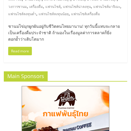
มอี
,
,
,
,
,
วงการชานม
เครื่องดื่ม
แฟรนไชส์
แฟรนไชส์น่าลงทุน
แฟรนไชส์มาจิเมะ
,
,
แฟรนไชส์ลงทุนต่ำ
แฟรนไชส์ลงทุนน้อย
แฟรนไชส์เครื่องดื่ม
ไทย,
ชานมไข่มุกผูกผันอยู่กับชีวิตคนไทยมานาน! ทุกวันนี้แทบจะกลาย
SMEs,
เป็นเครื่องดื่มประจำชาติ ถ้ามองในเรื่องมูลค่าการตลาดก็ยิ่ง
ตอกย้ำว่าเติบโตมาก
แฟ
Read more
รน
Main Sponsors
ไชส์,
ที่
ปรึกษา