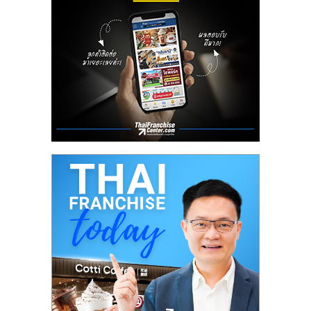
ลงทุน
น้อย
คืน
ทุน
ไว,
ที่
ปรึกษา
การ