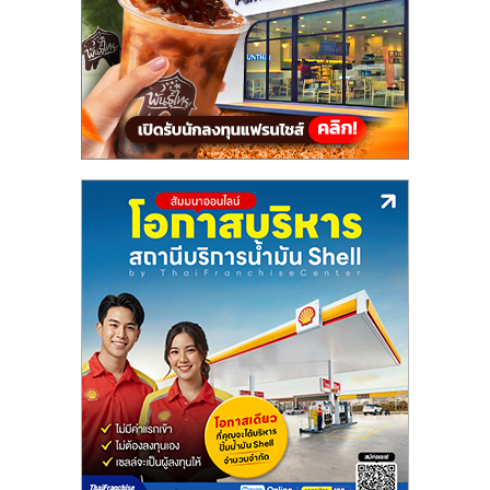
แฟ
รน
ไชส์,
รวม
แฟ
รน
ไชส์
ขาย