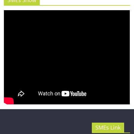
SMEs Show
รน
ไชส์"
SMEs Link