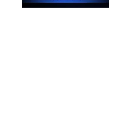
รน
ไชส์"
"ศูนย์
รวม
ข้อมูล
ธุรกิจ
SME
แห่ง
ประเทศไทย,
ThaiSMEsCenter,
รวม
ธุรกิจ
เอ
ส
เอ็
มอี