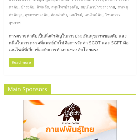
มอี
,
,
,
,
,
ค่าตับ
บำรุงตับ
ลิฟพลัส
สมุนไพรบำรุงตับ
สมุนไพรบำรุงร่างกาย
สาเหตุ
,
,
,
,
,
ค่าตับสูง
สุขภาพของตับ
ส่องค่าตับ
เอนไซม์
เอนไซม์ตับ
โซนตรวจ
ไทย,
สุขภาพ
SMEs,
การตรวจค่าตับเป็นสิ่งสำคัญในการประเมินสุขภาพของตับ และ
หนึ่งในการตรวจที่แพทย์มักใช้คือการวัดค่า SGOT และ SGPT คือ
เอนไซม์ที่เกี่ยวข้องกับการทำงานของตับโดยตรง
แฟ
Read more
รน
ไชส์,
Main Sponsors
ที่
ปรึกษา