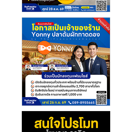
แฟ
รน
ไชส์
แฟ
รน
ไชส์
ขาย
หน้า
บ้าน