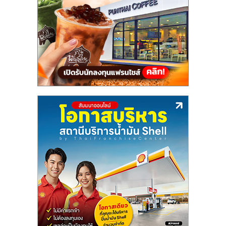
แฟ
รน
ไชส์,
รวม
แฟ
รน
ไชส์
ขาย