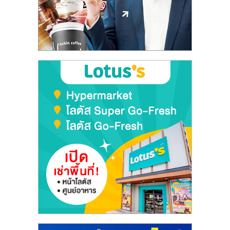
ลงทุน
และ
ขยาย
สา
ขา
แฟ
รน
ไชส์,