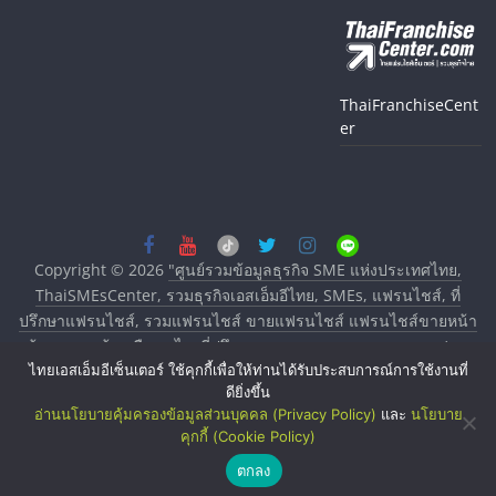
ThaiFranchiseCent
er
Copyright © 2026
"ศูนย์รวมข้อมูลธุรกิจ SME แห่งประเทศไทย,
ThaiSMEsCenter, รวมธุรกิจเอสเอ็มอีไทย, SMEs, แฟรนไชส์, ที่
ปรึกษาแฟรนไชส์, รวมแฟรนไชส์ ขายแฟรนไชส์ แฟรนไชส์ขายหน้า
บ้าน ลงทุนน้อย คืนทุนไว, ที่ปรึกษาการลงทุนและขยายสาขาแฟรน
ไทยเอสเอ็มอีเซ็นเตอร์ ใช้คุกกี้เพื่อให้ท่านได้รับประสบการณ์การใช้งานที่
ไชส์, ศูนย์รวมแฟรนไชส์ พร้อมทำเลสำหรับเปิดร้าน ปรึกษาฟรี,
ดียิ่งขึ้น
บริการพัฒนาระบบแฟรนไชส์"
. All rights reserved.
อ่านนโยบายคุ้มครองข้อมูลส่วนบุคคล (Privacy Policy)
และ
นโยบาย
คุกกี้ (Cookie Policy)
ตกลง