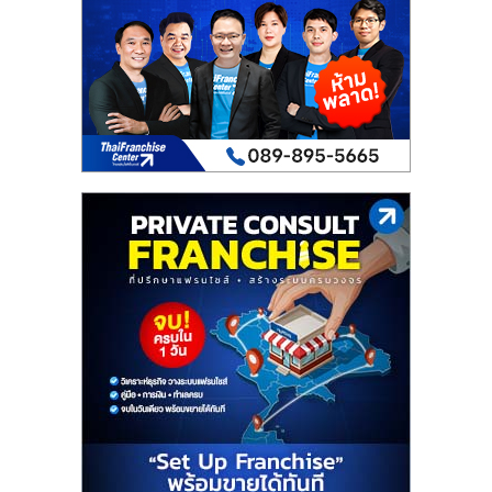
เปิด
ร้าน
ปรึกษา
ฟรี,
บริการ
พัฒนา
ระบบ
แฟ