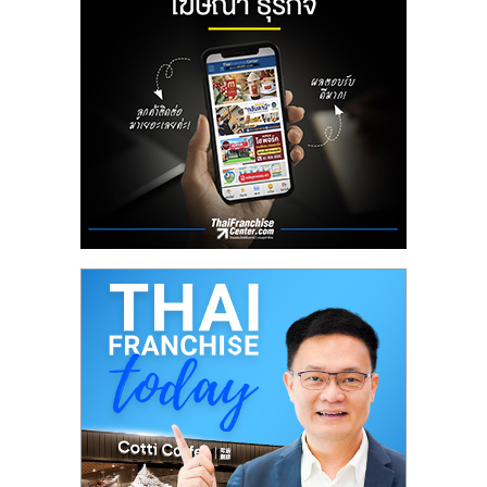
ลงทุน
น้อย
คืน
ทุน
ไว,
ที่
ปรึกษา
การ