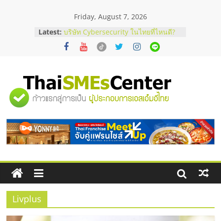
Skip
Friday, August 7, 2026
to
content
Latest:
บริษัท Cybersecurity ในไทยที่ไหนดี?
วิธีเลือกผู้ให้บริการให้คุ้มค่าและตอบ
โจทย์ธุรกิจ
อยากหาเงินทุน เพิ่มสภาพคล่องให้ธุรกิจ
เริ่มยังไงให้ผ่านฉลุย
สัมมนาออนไลน์ โอกาสบริหารสถานี
"ศูนย์
บริการน้ำมัน Shell
สัมมนาลงทุน แฟรนไชส์ยอนนี่
ThaiFranchise Meet Up จับคู่แฟรน
รวม
ไชส์ ครั้งที่ 8
ร้านเครื่องเสียงคุณภาพสูง พร้อม
โซลูชันระบบภาพและเสียง
ข้อมูล
ธุรกิจ
SME
Livplus