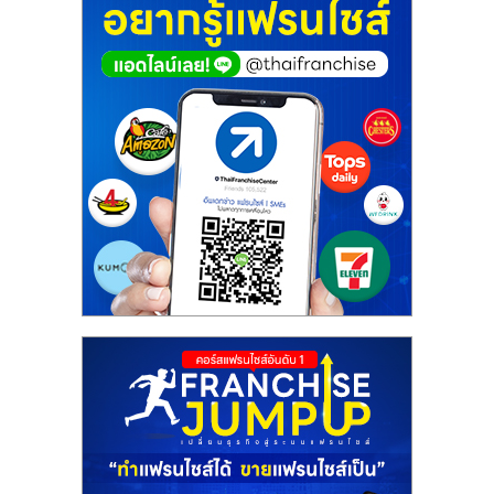
ศูนย์
รวม
แฟ
รน
ไชส์
พร้อม
ทำเล
สำหรับ