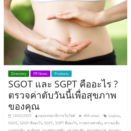
แห่ง
ประเทศไทย,
ThaiSMEsCenter,
รวม
ธุรกิจ
Directory
PR News
Products
SGOT และ SGPT คืออะไร ?
เอ
ตรวจค่าตับวันนี้เพื่อสุขภาพ
ส
ของคุณ
เอ็
,
14/02/2025
กองบรรณาธิการเว็บไซต์
494 views
Livplus
,
,
,
,
,
SGOT
SGOT คืออะไร
SGPT
SGPT คืออะไร
การตรวจค่าตับ
ความแข็ง
,
,
,
,
,
แรงของตับ
ค่าตับสูง
ดูแลสุขภาพตับ
ตรวจค่าตับ
ตรวจสุขภาพ
ตรวจหา