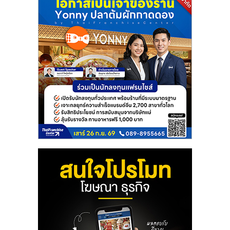
แฟ
รน
ไชส์
แฟ
รน
ไชส์
ขาย
หน้า
บ้าน