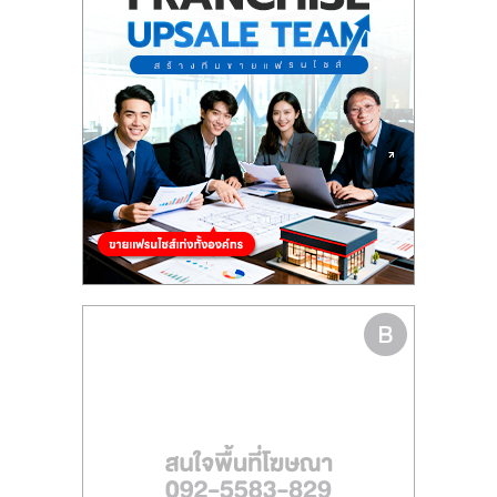
รน
ไชส์"
"ศูนย์
รวม
ข้อมูล
ธุรกิจ
SME
แห่ง
ประเทศไทย,
ThaiSMEsCenter,
รวม
ธุรกิจ
เอ
ส
เอ็
มอี