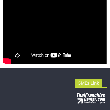
รน
ไชส์"
SMEs Link