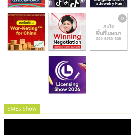
รน
ไชส์,
ศูนย์
รวม
แฟ
รน
ไชส์
พร้อม
ทำเล
สำหรับ
เปิด
ร้าน
ปรึกษา
ฟรี,
บริการ
SMEs Show
พัฒนา
ระบบ
แฟ