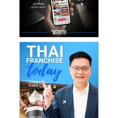
ลงทุน
น้อย
คืน
ทุน
ไว,
ที่
ปรึกษา
การ