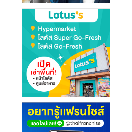
ลงทุน
และ
ขยาย
สา
ขา
แฟ
รน
ไชส์,