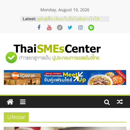
Skip
Monday, August 10, 2026
to
content
Latest:
คู่มือผู้ซื้อ เลือกเว็บปั้มไลค์อย่างไรให้
เหมาะกับเป้าหมายของธุรกิจ
เว็บปั้มวิวช่วยธุรกิจออนไลน์ได้จริงหรือ
วิเคราะห์ข้อดีและข้อควรพิจารณา
FAQ รวมคำถามยอดฮิตเกี่ยวกับการ
ปั้มฟอลติ๊กตอกที่เจ้าของธุรกิจควรรู้
"ศูนย์
อยากหาเงินทุน เพิ่มสภาพคล่องให้ธุรกิจ
เริ่มยังไงให้ผ่านฉลุย
สัมมนาออนไลน์ โอกาสบริหารสถานี
รวม
บริการน้ำมัน Shell
ข้อมูล
ธุรกิจ
SME
Lifestar