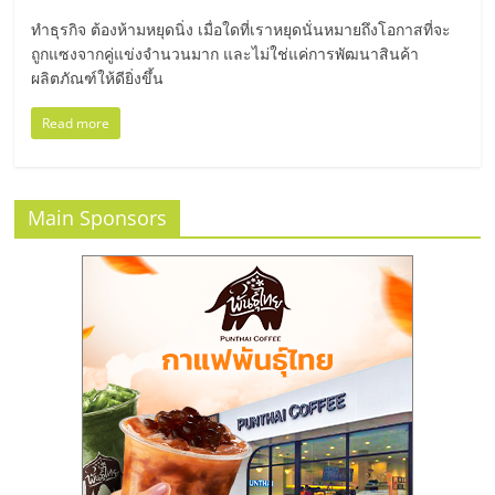
มอี
ทำธุรกิจ ต้องห้ามหยุดนิ่ง เมื่อใดที่เราหยุดนั่นหมายถึงโอกาสที่จะ
ถูกแซงจากคู่แข่งจำนวนมาก และไม่ใช่แค่การพัฒนาสินค้า
ไทย,
ผลิตภัณฑ์ให้ดียิ่งขึ้น
SMEs,
Read more
แฟ
Main Sponsors
รน
ไชส์,
ที่
ปรึกษา