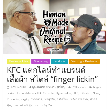
แห่ง
ประเทศไทย,
ThaiSMEsCenter,
รวม
ธุรกิจ
Business Idea
Marketing
Products
Starting a Business
KFC แตกไลน์ทำแบรนด์
เอ
เสื้อผ้า สไตล์ “finger lickin”
ส
12/12/2018
คุณรัตนชัย ม่วงงาม (เปี๊ยก)
791 views
finger
,
,
,
,
,
,
lickin
Human Made x KFC Capsule
Hypemaker
KFC
Lifestar
Nigo
เอ็
,
,
,
,
,
,
Products
Virgin
การตลาด
ทำธุรกิจ
ธุรกิจใหม่
พลังการตลาด
ฟาสต์
,
,
ฟู้ด
วงการฟาสต์ฟู้ด
แตกไลน์ธุรกิจ