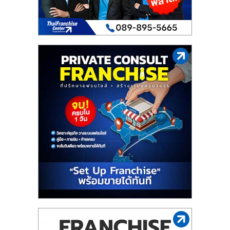
เปิด
ร้าน
ปรึกษา
ฟรี,
บริการ
พัฒนา
ระบบ
แฟ