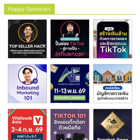
รน
Happy Sponsors
ไชส์
ขาย
หน้า
บ้าน
ลงทุน
น้อย
คืน
ทุน
ไว,
ที่
ปรึกษา
การ
ลงทุน
และ
ขยาย
สา
ขา
แฟ