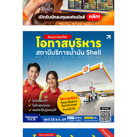
แฟ
รน
ไชส์,
รวม
แฟ
รน
ไชส์
ขาย