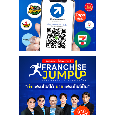
ศูนย์
รวม
แฟ
รน
ไชส์
พร้อม
ทำเล
สำหรับ