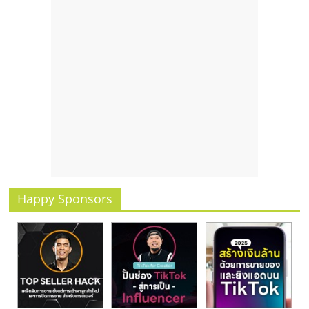
รน
ไชส์"
Happy Sponsors