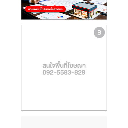
รน
ไชส์,
ศูนย์
รวม
แฟ
รน
ไชส์
พร้อม
ทำเล
สำหรับ
เปิด
ร้าน
ปรึกษา
ฟรี,
บริการ
พัฒนา
ระบบ
แฟ