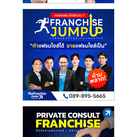
ไทย,
SMEs,
แฟ
รน
ไชส์,
ที่
ปรึกษา
แฟ
รน
ไชส์,
รวม
แฟ
รน
ไชส์
ขาย
แฟ
รน
ไชส์
แฟ