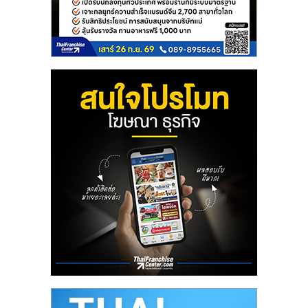
ศูนย์
รวม
แฟ
รน
ไชส์
พร้อม
ทำเล
สำหรับ