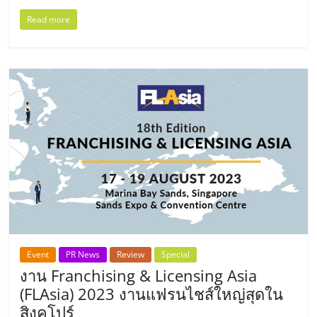
แฟ
Read more
รน
ไชส์,
รวม
แฟ
รน
ไชส์
Event
PR News
Review
Special
ขาย
งาน Franchising & Licensing Asia
(FLAsia) 2023 งานแฟรนไชส์ใหญ่สุดใน
สิงคโปร์