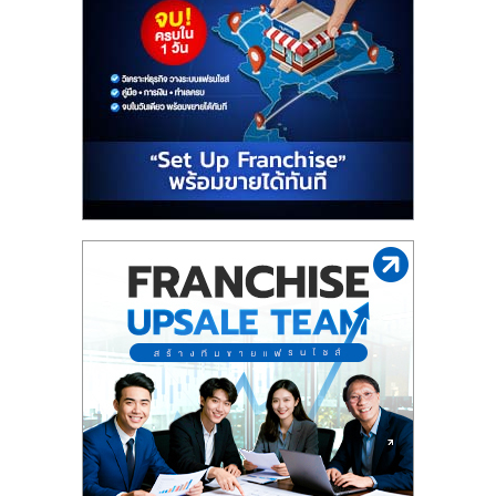
รน
ไชส์
ขาย
หน้า
บ้าน
ลงทุน
น้อย
คืน
ทุน
ไว,
ที่
ปรึกษา
การ
ลงทุน
และ
ขยาย
สา
ขา
แฟ