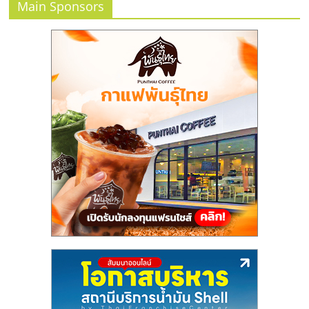
Main Sponsors
ลงทุน
น้อย
คืน
ทุน
ไว,
ที่
ปรึกษา
การ