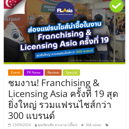
แห่ง
ประเทศไทย,
ThaiSMEsCenter,
รวม
ธุรกิจ
Event
PR News
Review
Special
ชมงาน! Franchising &
เอ
Licensing Asia ครั้งที่ 19 สุด
ส
ยิ่งใหญ่ รวมแฟรนไชส์กว่า
300 แบรนด์
เอ็
23/09/2024
คุณรัตนชัย ม่วงงาม (เปี๊ยก)
368 views