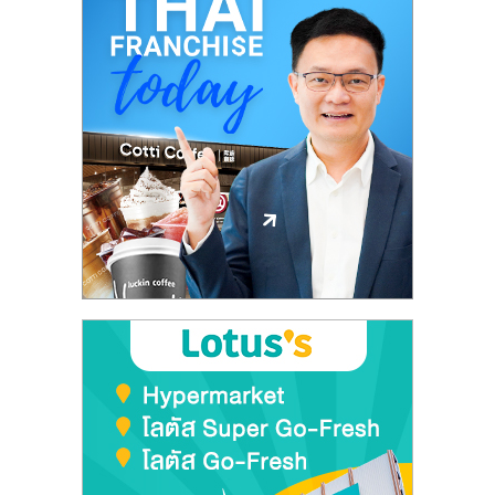
เปิด
ร้าน
ปรึกษา
ฟรี,
บริการ
พัฒนา
ระบบ
แฟ