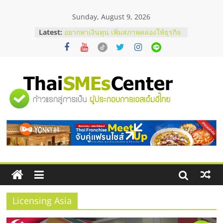
Skip
Sunday, August 9, 2026
to
content
Latest:
อยากหาเงินทุน เพิ่มสภาพคล่องให้ธุรกิจ
เริ่มยังไงให้ผ่านฉลุย
สัมมนาออนไลน์ โอกาสบริหารสถานี
บริการน้ำมัน Shell
สัมมนาลงทุน แฟรนไชส์ยอนนี่
ThaiFranchise Meet Up จับคู่แฟรน
"ศูนย์
ไชส์ ครั้งที่ 8
ร้านเครื่องเสียงคุณภาพสูง พร้อม
โซลูชันระบบภาพและเสียง
รวม
บริษัท Cybersecurity ในไทยที่ไหนดี?
วิธีเลือกผู้ให้บริการให้คุ้มค่าและตอบ
โจทย์ธุรกิจ
ข้อมูล
ธุรกิจ
SME
Licensing Asia