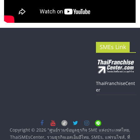
SMEs Link
ThaiFranchiseCent
er
Copyright © 2026
"ศูนย์รวมข้อมูลธุรกิจ SME แห่งประเทศไทย,
ThaiSMEsCenter, รวมธุรกิจเอสเอ็มอีไทย, SMEs, แฟรนไชส์, ที่