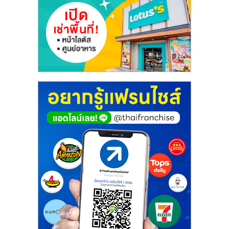
รน
ไชส์"
"ศูนย์
รวม
ข้อมูล
ธุรกิจ
SME
แห่ง
ประเทศไทย,
ThaiSMEsCenter,
รวม
ธุรกิจ
เอ
ส
เอ็
มอี