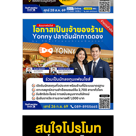
แฟ
รน
ไชส์
แฟ
รน
ไชส์
ขาย
หน้า
บ้าน