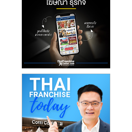
ลงทุน
น้อย
คืน
ทุน
ไว,
ที่
ปรึกษา
การ