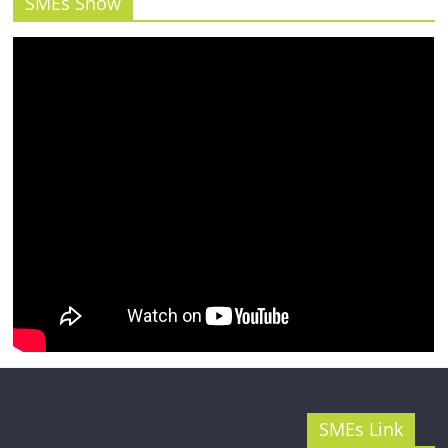
รน
SMEs Show
ไชส์"
SMEs Link