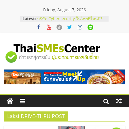
Skip
Friday, August 7, 2026
to
content
Latest:
บริษัท Cybersecurity ในไทยที่ไหนดี?
วิธีเลือกผู้ให้บริการให้คุ้มค่าและตอบ
โจทย์ธุรกิจ
อยากหาเงินทุน เพิ่มสภาพคล่องให้ธุรกิจ
เริ่มยังไงให้ผ่านฉลุย
สัมมนาออนไลน์ โอกาสบริหารสถานี
"ศูนย์
บริการน้ำมัน Shell
สัมมนาลงทุน แฟรนไชส์ยอนนี่
ThaiFranchise Meet Up จับคู่แฟรน
รวม
ไชส์ ครั้งที่ 8
ร้านเครื่องเสียงคุณภาพสูง พร้อม
โซลูชันระบบภาพและเสียง
ข้อมูล
ธุรกิจ
SME
Laksi DRIVE-THRU POST