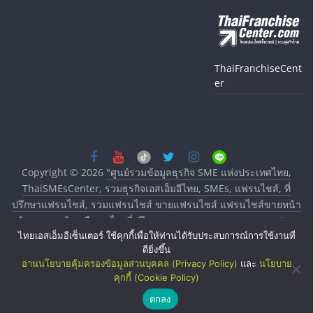
ThaiFranchiseCent
er
Copyright © 2026
"ศูนย์รวมข้อมูลธุรกิจ SME แห่งประเทศไทย,
ThaiSMEsCenter, รวมธุรกิจเอสเอ็มอีไทย, SMEs, แฟรนไชส์, ที่
ปรึกษาแฟรนไชส์, รวมแฟรนไชส์ ขายแฟรนไชส์ แฟรนไชส์ขายหน้า
บ้าน ลงทุนน้อย คืนทุนไว, ที่ปรึกษาการลงทุนและขยายสาขาแฟรน
ไทยเอสเอ็มอีเซ็นเตอร์ ใช้คุกกี้เพื่อให้ท่านได้รับประสบการณ์การใช้งานที่
ไชส์, ศูนย์รวมแฟรนไชส์ พร้อมทำเลสำหรับเปิดร้าน ปรึกษาฟรี,
ดียิ่งขึ้น
บริการพัฒนาระบบแฟรนไชส์"
. All rights reserved.
อ่านนโยบายคุ้มครองข้อมูลส่วนบุคคล (Privacy Policy)
และ
นโยบาย
คุกกี้ (Cookie Policy)
ตกลง