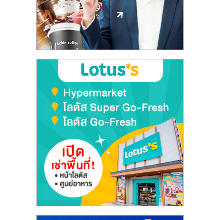
ลงทุน
และ
ขยาย
สา
ขา
แฟ
รน
ไชส์,