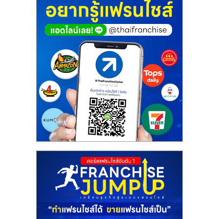
ศูนย์
รวม
แฟ
รน
ไชส์
พร้อม
ทำเล
สำหรับ