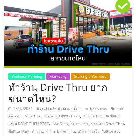
แห่ง
ประเทศไทย,
ThaiSMEsCenter,
รวม
ธุรกิจ
Business Planning
Marketing
Starting a Business
ทำร้าน Drive Thru ยาก
เอ
ขนาดไหน?
ส
17/07/2024
คุณรัตนชัย ม่วงงาม (เปี๊ยก)
687 views
Café
,
,
,
,
Amazon Drive Thru
Drive in
DRIVE-THRU
DRIVE-THRU BANKING
เอ็
,
,
,
,
Laksi DRIVE-THRU POST
กลุ่มบริการ
ขยายสาขา
ขายแบบ Drive-Thru
,
,
,
,
,
ซื้อสินค้าทันที
ทำร้าน
ทำร้าน Drive Thru
บริการรวดเร็ว
รับสินค้าเอง