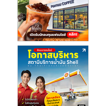
แฟ
รน
ไชส์,
รวม
แฟ
รน
ไชส์
ขาย