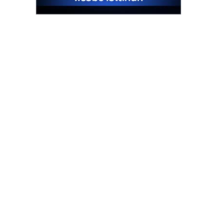
รน
ไชส์"
"ศูนย์
รวม
ข้อมูล
ธุรกิจ
SME
แห่ง
ประเทศไทย,
ThaiSMEsCenter,
รวม
ธุรกิจ
เอ
ส
เอ็
มอี