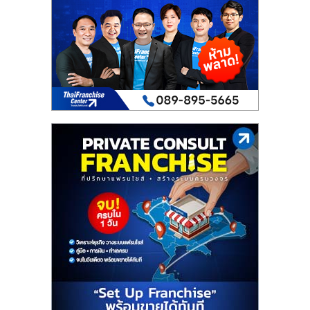
เปิด
ร้าน
ปรึกษา
ฟรี,
บริการ
พัฒนา
ระบบ
แฟ