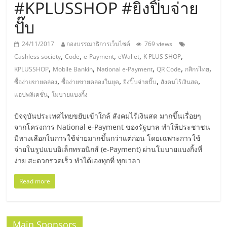
มอี
#KPLUSSHOP #ยิงปิ๊บจ่าย
ปั๊บ
ไทย,
24/11/2017
กองบรรณาธิการเว็บไซต์
769 views
SMEs,
,
,
,
,
,
Cashless society
Code
e-Payment
eWallet
K PLUS SHOP
,
,
,
,
,
KPLUSSHOP
Mobile Bankin
National e-Payment
QR Code
กสิกรไทย
,
,
,
,
แฟ
ซื้อง่ายขายคล่อง
ซื้อง่ายขายคล่องในยุค
ยิงปิ๊บจ่ายปั๊บ
สังคมไร้เงินสด
,
แอปพลิเคชั่น
โมบายแบงกิ้ง
รน
ปัจจุบันประเทศไทยขยับเข้าใกล้ สังคมไร้เงินสด มากขึ้นเรื่อยๆ
จากโครงการ National e-Payment ของรัฐบาล ทำให้ประชาชน
ไชส์,
มีทางเลือกในการใช้จ่ายมากขึ้นกว่าแต่ก่อน โดยเฉพาะการใช้
จ่ายในรูปแบบอิเล็กทรอนิกส์ (e-Payment) ผ่านโมบายแบงกิ้งที่
ง่าย สะดวกรวดเร็ว ทำได้เองทุกที่ ทุกเวลา
ที่
Read more
ปรึกษา
Main Sponsors