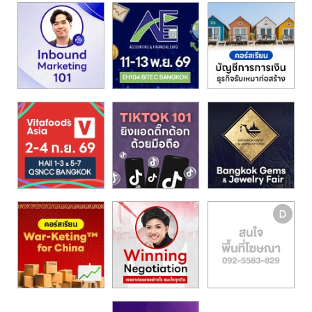
รน
ไชส์,
ศูนย์
รวม
แฟ
รน
ไชส์
พร้อม
ทำเล
สำหรับ
เปิด
ร้าน
ปรึกษา
ฟรี,
บริการ
พัฒนา
ระบบ
แฟ