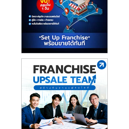
รน
ไชส์"
"ศูนย์
รวม
ข้อมูล
ธุรกิจ
SME
แห่ง
ประเทศไทย,
ThaiSMEsCenter,
รวม
ธุรกิจ
เอ
ส
เอ็
มอี