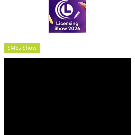
รน
ไชส์"
SMEs Show