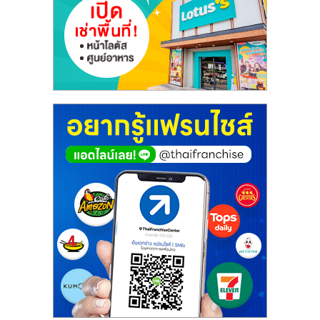
ศูนย์
รวม
แฟ
รน
ไชส์
พร้อม
ทำเล
สำหรับ