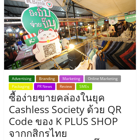
แห่ง
ประเทศไทย,
ThaiSMEsCenter,
รวม
ธุรกิจ
Advertising
Branding
Marketing
Online Marketing
Packaging
PR News
Review
SMEs
เอ
ซื้อง่ายขายคล่องในยุค
ส
Cashless Society ด้วย QR
Code ของ K PLUS SHOP
เอ็
จากกสิกรไทย