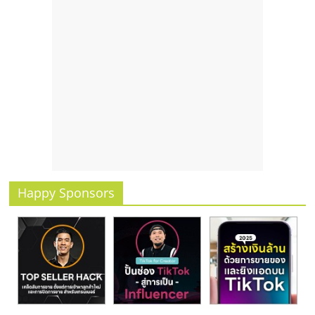
รน
ไชส์
ขาย
หน้า
บ้าน
ลงทุน
น้อย
คืน
ทุน
ไว,
ที่
ปรึกษา
Happy Sponsors
การ
ลงทุน
และ
ขยาย
สา
ขา
แฟ