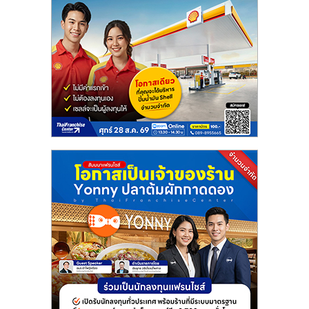
แฟ
รน
ไชส์
แฟ
รน
ไชส์
ขาย
หน้า
บ้าน