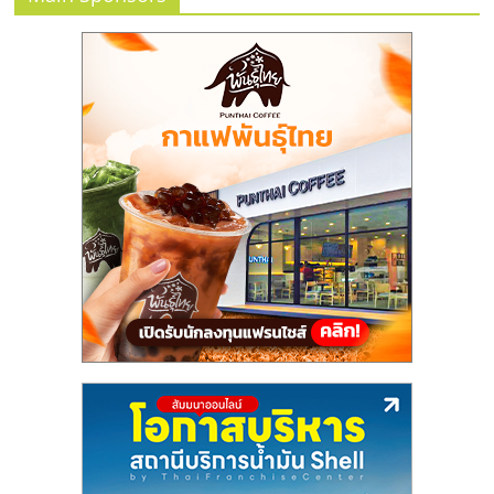
แฟ
รน
ไชส์,
รวม
แฟ
รน
ไชส์
ขาย