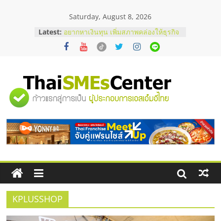
Skip
Saturday, August 8, 2026
to
content
Latest:
อยากหาเงินทุน เพิ่มสภาพคล่องให้ธุรกิจ
เริ่มยังไงให้ผ่านฉลุย
สัมมนาออนไลน์ โอกาสบริหารสถานี
บริการน้ำมัน Shell
สัมมนาลงทุน แฟรนไชส์ยอนนี่
ThaiFranchise Meet Up จับคู่แฟรน
"ศูนย์
ไชส์ ครั้งที่ 8
ร้านเครื่องเสียงคุณภาพสูง พร้อม
โซลูชันระบบภาพและเสียง
รวม
บริษัท Cybersecurity ในไทยที่ไหนดี?
วิธีเลือกผู้ให้บริการให้คุ้มค่าและตอบ
โจทย์ธุรกิจ
ข้อมูล
ธุรกิจ
SME
KPLUSSHOP