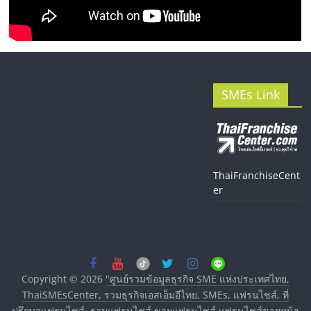
SMEs Link
ThaiFranchiseCent
er
Copyright © 2026
"ศูนย์รวมข้อมูลธุรกิจ SME แห่งประเทศไทย,
ThaiSMEsCenter, รวมธุรกิจเอสเอ็มอีไทย, SMEs, แฟรนไชส์, ที่
ปรึกษาแฟรนไชส์, รวมแฟรนไชส์ ขายแฟรนไชส์ แฟรนไชส์ขายหน้า