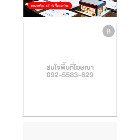
ไทย,
SMEs,
แฟ
รน
ไชส์,
ที่
ปรึกษา
แฟ
รน
ไชส์,
รวม
แฟ
รน
ไชส์
ขาย
แฟ
รน
ไชส์
แฟ