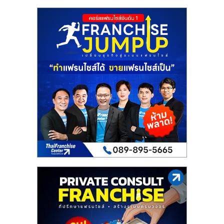
เปิด
ร้าน
ปรึกษา
ฟรี,
บริการ
พัฒนา
ระบบ
แฟ