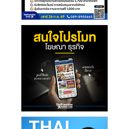
ลงทุน
น้อย
คืน
ทุน
ไว,
ที่
ปรึกษา
การ