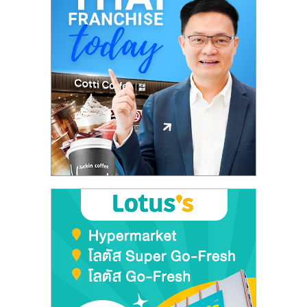
ลงทุน
และ
ขยาย
สา
ขา
แฟ
รน
ไชส์,